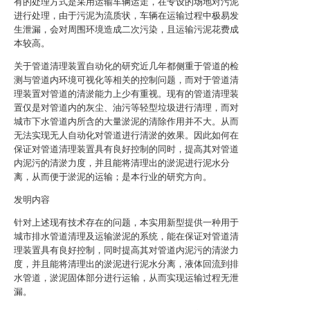
有的处理方式是采用运输车辆运走，在专设的场地对污泥
进行处理，由于污泥为流质状，车辆在运输过程中极易发
生泄漏，会对周围环境造成二次污染，且运输污泥花费成
本较高。
关于管道清理装置自动化的研究近几年都侧重于管道的检
测与管道内环境可视化等相关的控制问题，而对于管道清
理装置对管道的清淤能力上少有重视。现有的管道清理装
置仅是对管道内的灰尘、油污等轻型垃圾进行清理，而对
城市下水管道内所含的大量淤泥的清除作用并不大。从而
无法实现无人自动化对管道进行清淤的效果。因此如何在
保证对管道清理装置具有良好控制的同时，提高其对管道
内泥污的清淤力度，并且能将清理出的淤泥进行泥水分
离，从而便于淤泥的运输；是本行业的研究方向。
发明内容
针对上述现有技术存在的问题，本实用新型提供一种用于
城市排水管道清理及运输淤泥的系统，能在保证对管道清
理装置具有良好控制，同时提高其对管道内泥污的清淤力
度，并且能将清理出的淤泥进行泥水分离，液体回流到排
水管道，淤泥固体部分进行运输，从而实现运输过程无泄
漏。