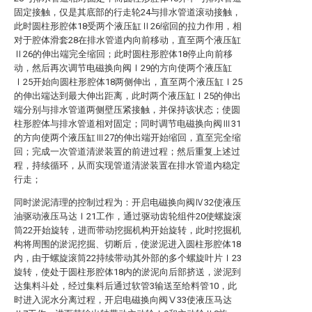
固定接触，仅是其底部的行走轮24与排水管道滚动接触，
此时圆柱形腔体18受两个液压缸Ⅱ26缩回的拉力作用，相
对于腔体滑套28在排水管道内向前移动，直至两个液压缸
Ⅱ26的伸出端完全缩回；此时圆柱形腔体18停止向前移
动，然后再次调节电磁换向阀Ⅰ29的方向使两个液压缸
Ⅰ25开始向圆柱形腔体18两侧伸出，直至两个液压缸Ⅰ25
的伸出端达到最大伸出距离，此时两个液压缸Ⅰ25的伸出
端分别与排水管道两侧壁压紧接触，并保持该状态；使圆
柱形腔体与排水管道相对固定；同时调节电磁换向阀Ⅲ31
的方向使两个液压缸Ⅲ27的伸出端开始缩回，直至完全缩
回；完成一次管道清淤装置的前进过程；然后重复上述过
程，持续循环，从而实现管道清淤装置在排水管道内稳定
行走；
同时淤泥清理的控制过程为：开启电磁换向阀Ⅳ32使液压
油驱动液压马达Ⅰ21工作，通过驱动齿轮组件20使螺旋滚
筒22开始旋转，进而带动挖掘机构开始旋转，此时挖掘机
构将周围的淤泥挖掘、切断后，使淤泥进入圆柱形腔体18
内，由于螺旋滚筒22持续带动其外部的多个螺旋叶片Ⅰ23
旋转，使处于圆柱形腔体18内的淤泥向后部挤送，淤泥到
达集料斗处，经过集料后通过软管3输送至给料管10，此
时进入泥水分离过程，开启电磁换向阀Ⅴ33使液压马达