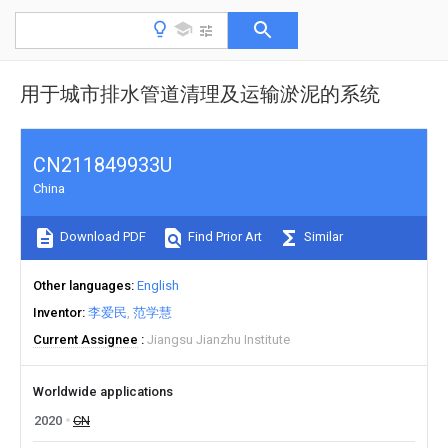
用于城市排水管道清理及运输淤泥的系统
CN211849933U
China
Download PDF
Find Prior Art
Similar
Other languages
English
Inventor
李爱民
范学慧
Current Assignee
Jiangsu Jianzhu Institute
Worldwide applications
2020
CN