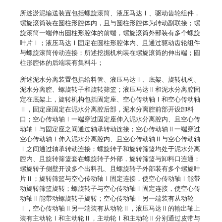
所述淤泥输送装置包括螺旋滚筒、液压马达Ⅰ、驱动齿轮组件，
螺旋滚筒装在圆柱形腔体内，且与圆柱形腔体为转动副联接；螺
旋滚筒一端伸出圆柱形腔体的前端，螺旋滚筒外部装有多个螺旋
叶片Ⅰ；液压马达Ⅰ固定在圆柱形腔体内、且通过驱动齿轮组件
与螺旋滚筒传动连接；所述挖掘机构装在螺旋滚筒的伸出端；圆
柱形腔体的后端装有集料斗；
所述泥水分离装置包括给料管、液压马达Ⅱ、底架、旋转机构、
泥水分离腔、螺旋转子和旋转筛篮；液压马达Ⅱ和泥水分离腔固
定在底架上，旋转机构包括固定座、空心传动轴Ⅰ和空心传动轴
Ⅱ，固定座固定在泥水分离腔后部，泥水分离腔前部开设卸料
口；空心传动轴Ⅰ一端穿过固定座伸入泥水分离腔内、且空心传
动轴Ⅰ与固定座之间通过轴承转动连接；空心传动轴Ⅱ一端穿过
空心传动轴Ⅰ伸入泥水分离腔内、且空心传动轴Ⅱ与空心传动轴
Ⅰ之间通过轴承转动连接；螺旋转子和旋转筛篮均处于泥水分离
腔内、且旋转筛篮套在螺旋转子外部，旋转筛篮与卸料口连通；
螺旋转子侧壁开设多个出料孔、且螺旋转子外部装有多个螺旋叶
片Ⅱ；旋转筛篮与空心传动轴Ⅰ固定连接，使空心传动轴Ⅰ能带
动旋转筛篮旋转；螺旋转子与空心传动轴Ⅱ固定连接，使空心传
动轴Ⅱ能带动螺旋转子旋转；空心传动轴Ⅰ另一端装有从动轮
Ⅰ，空心传动轴Ⅱ另一端装有从动轮Ⅱ，液压马达Ⅱ的输出轴上
装有主动轮Ⅰ和主动轮Ⅱ，主动轮Ⅰ和主动轮Ⅱ分别通过皮带与