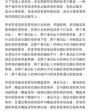
为了实现上述目的，本实用新型采用的技术方案是：一种
用于城市排水管道清理及运输淤泥的系统，包括运输车、
泥水分离装置、管道清淤装置和电控箱；泥水分离装置和
电控箱固定在运输车上；
所述管道清淤装置包括行走机构、挖掘机构、淤泥输送装
置和圆柱形腔体；所述行走机构包括多个行走轮、两个液
压缸Ⅰ、两个液压缸Ⅱ、两个液压缸Ⅲ和腔体滑套，多个
行走轮安装在圆柱形腔体下部，两个液压缸Ⅰ对称固定在
圆柱形腔体两侧、且两个液压缸Ⅰ的伸出方向与圆柱形腔
体的轴线垂直；腔体滑套滑动地设置在圆柱形腔体外部、
且滑动方向与圆柱形腔体的轴线平行；两个液压缸Ⅲ对称
固定在腔体滑套两侧、且两个液压缸Ⅲ的伸出方向与圆柱
形腔体的轴线垂直；两个液压缸Ⅱ对称固定在圆柱形腔体
两侧、且两个液压缸Ⅱ的伸出方向与圆柱形腔体的轴线平
行；两个液压缸Ⅱ的伸出端均与腔体滑套通过铰链连接；
所述淤泥输送装置包括螺旋滚筒、液压马达Ⅰ、驱动齿轮
组件，螺旋滚筒装在圆柱形腔体内，且与圆柱形腔体为转
动副联接；螺旋滚筒一端伸出圆柱形腔体的前端，螺旋滚
筒外部装有多个螺旋叶片Ⅰ；液压马达Ⅰ固定在圆柱形腔
体内、且通过驱动齿轮组件与螺旋滚筒传动连接；所述挖
掘机构装在螺旋滚筒的伸出端；圆柱形腔体的后端装有集