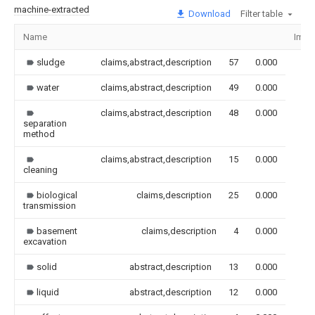
machine-extracted
Download
Filter table
Name
Imag
sludge
claims,abstract,description
57
0.000
water
claims,abstract,description
49
0.000
claims,abstract,description
48
0.000
separation
method
claims,abstract,description
15
0.000
cleaning
biological
claims,description
25
0.000
transmission
basement
claims,description
4
0.000
excavation
solid
abstract,description
13
0.000
liquid
abstract,description
12
0.000