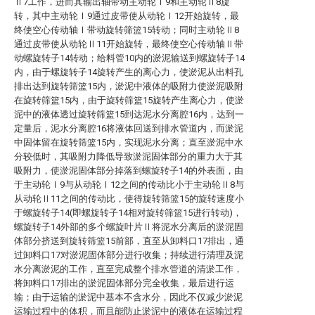
Ⅱ7工作，进而其输出轴带动主动轮Ⅰ9和主动轮Ⅱ8旋
转，其中主动轮Ⅰ9通过皮带使从动轮Ⅰ12开始旋转，最
终使空心传动轴Ⅰ带动旋转筛篮15转动；同时主动轮Ⅱ8
通过皮带使从动轮Ⅱ11开始旋转，最终使空心传动轴Ⅱ带
动螺旋转子14转动；给料管10内的淤泥输送到螺旋转子14
内，由于螺旋转子14旋转产生的离心力，使淤泥从出料孔
排出达到旋转筛篮15内，淤泥中液体的吸附力使淤泥吸附
在旋转筛篮15内，由于旋转筛篮15旋转产生离心力，使淤
泥中的液体透过旋转筛篮15到达泥水分离腔16内，达到一
定量后，泥水分离腔16将液体回送到排水管道内，而淤泥
中固体留在旋转筛篮15内，实现泥水分离；直至淤泥中水
分较低时，其吸附力降低导致淤泥固体部分的重力大于其
吸附力，使淤泥固体部分掉落到螺旋转子14的外表面，由
于主动轮Ⅰ9与从动轮Ⅰ12之间的传动比小于主动轮Ⅱ8与
从动轮Ⅱ11之间的传动比，使得旋转筛篮15的旋转速度小
于螺旋转子14(即螺旋转子14相对旋转筛篮15进行转动)，
螺旋转子14外部的多个螺旋叶片Ⅱ将泥水分离后的淤泥固
体部分挤送到旋转筛篮15前部，直至从卸料口17排出，通
过卸料口17对淤泥固体部分进行收集；持续进行清理及泥
水分离淤泥的工作，直至完成整个排水管道的清淤工作，
将卸料口17排出的淤泥固体部分完全收集，最后进行运
输；由于运输的淤泥中基本不含水分，因此不仅减少淤泥
运输过程中的体积，而且能防止淤泥中的液体在运输过程