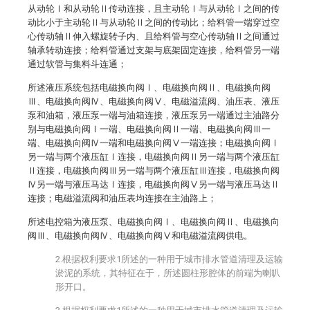
从动轮Ⅰ和从动轮Ⅱ传动连接，且主动轮Ⅰ与从动轮Ⅰ之间的传
动比小于主动轮Ⅱ与从动轮Ⅱ之间的传动比；给料管一端穿过空
心传动轴Ⅱ伸入螺旋转子内、且给料管与空心传动轴Ⅱ之间通过
轴承转动连接；给料管通过支架与底架固定连接，给料管另一端
通过软管与集料斗连通；
所述液压系统包括电磁换向阀Ⅰ、电磁换向阀Ⅱ、电磁换向阀
Ⅲ、电磁换向阀Ⅳ、电磁换向阀Ⅴ、电磁溢流阀、油压表、液压
泵和油箱，液压泵一端与油箱连接，液压泵另一端通过主油路分
别与电磁换向阀Ⅰ一端、电磁换向阀Ⅱ一端、电磁换向阀Ⅲ一
端、电磁换向阀Ⅳ一端和电磁换向阀Ⅴ一端连接；电磁换向阀Ⅰ
另一端与两个液压缸Ⅰ连接，电磁换向阀Ⅱ另一端与两个液压缸
Ⅱ连接，电磁换向阀Ⅲ另一端与两个液压缸Ⅲ连接，电磁换向阀
Ⅳ另一端与液压马达Ⅰ连接，电磁换向阀Ⅴ另一端与液压马达Ⅱ
连接；电磁溢流阀和油压表均连接在主油路上；
所述电控箱为液压泵、电磁换向阀Ⅰ、电磁换向阀Ⅱ、电磁换向
阀Ⅲ、电磁换向阀Ⅳ、电磁换向阀Ⅴ和电磁溢流阀供电。
2.根据权利要求1所述的一种用于城市排水管道清理及运输
淤泥的系统，其特征在于，所述圆柱形腔体的前端为喇叭
形开口。