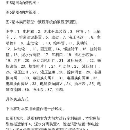
图5是图4的俯视图；
图6是图4的左视图；
图7是本实用新型中液压系统的液压原理图。
图中：1、电控箱，2、泥水分离装置，3、软管，4、运输
车，5、管道清淤装置，6、底架，7、液压马达Ⅱ，8、主
动轮Ⅱ，9、主动轮Ⅰ，10、给料管，11、从动轮Ⅱ，
12、从动轮Ⅰ，13、固定座，14、螺旋转子，15、旋转筛
篮，16、泥水分离腔，17、卸料口，18、圆柱形腔体，
19、刀片，20、驱动齿轮组件，21、液压马达Ⅰ，22、螺
旋滚筒，23、螺旋叶片Ⅰ，24、行走轮，25、液压缸Ⅰ，
26、液压缸Ⅱ，27、液压缸Ⅲ，28、腔体滑套，29、电磁
换向阀Ⅰ，30、电磁换向阀Ⅱ，31、电磁换向阀Ⅲ，32、
电磁换向阀Ⅳ，33、电磁换向阀Ⅴ，34、油压表，35、电
磁溢流阀，36、液压泵，37、油箱。
具体实施方式
下面将对本实用新型作进一步说明。
如图1所示，以图1的右方为前方进行专利描述，本实用新
型包括运输车4、泥水分离装置2、管道清淤装置5和电控
箱1；泥水分离装置2和电控箱1固定在运输车4上；