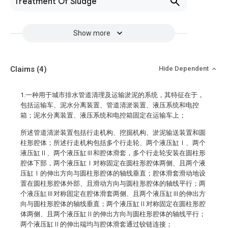
Treatment Of Sludge
Show more
Claims
(4)
Hide Dependent
1.一种用于城市排水管道清理及运输淤泥的系统，其特征在于，
包括运输车、泥水分离装置、管道清淤装置、液压系统和电控
箱；泥水分离装置、液压系统和电控箱固定在运输车上；
所述管道清淤装置包括行走机构、挖掘机构、淤泥输送装置和圆
柱形腔体；所述行走机构包括多个行走轮、两个液压缸Ⅰ、两个
液压缸Ⅱ、两个液压缸Ⅲ和腔体滑套，多个行走轮安装在圆柱形
腔体下部，两个液压缸Ⅰ对称固定在圆柱形腔体两侧、且两个液
压缸Ⅰ的伸出方向与圆柱形腔体的轴线垂直；腔体滑套滑动地设
置在圆柱形腔体外部、且滑动方向与圆柱形腔体的轴线平行；两
个液压缸Ⅲ对称固定在腔体滑套两侧、且两个液压缸Ⅲ的伸出方
向与圆柱形腔体的轴线垂直；两个液压缸Ⅱ对称固定在圆柱形腔
体两侧、且两个液压缸Ⅱ的伸出方向与圆柱形腔体的轴线平行；
两个液压缸Ⅱ的伸出端均与腔体滑套通过铰链连接；