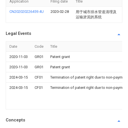
Application
Filing date
Title
CN202020226459.4U
2020-02-28
用于城市排水管道清理及
运输淤泥的系统
Legal Events
Date
Code
Title
2020-11-03
GR01
Patent grant
2020-11-03
GR01
Patent grant
2024-03-15
CF01
Termination of patent right due to non-payment
2024-03-15
CF01
Termination of patent right due to non-payment
Concepts