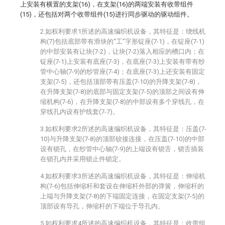
上安装有横置的支架(16)，在支架(16)的两端安装有收带组件
(15)，还包括对两个收带组件(15)进行同步驱动的驱动组件。
2.如权利要求1所述的高速编织机设备，其特征是：绕线机
构(7)包括底部带有滑块的“工”字形锭座(7-1)，在锭座(7-1)
的中部安装有让块(7-2)，让块(7-2)落入相应的槽口内；在
锭座(7-1)上安装有底座(7-3)，在底座(7-3)上安装有带有纱
管中心轴(7-9)的纱管座(7-4)；在底座(7-3)上还安装有固定
支架(7-5)，还包括顶部带有压盖(7-10)的升降支架(7-8)，
在升降支架(7-8)的底部与固定支架(7-5)的顶部之间设有伸
缩机构(7-6)，在升降支架(7-8)的中部设有多个穿线孔，在
穿线孔内设有护线套(7-7)。
3.如权利要求2所述的高速编织机设备，其特征是：压盖(7-
10)与升降支架(7-8)的顶部铰接连接，在压盖(7-10)的中部
设有锁孔，在纱管中心轴(7-9)的上端设有锁舌，锁舌插装
在锁孔内并采用锁止件锁定。
4.如权利要求3所述的高速编织机设备，其特征是：伸缩机
构(7-6)包括伸缩杆和套设在伸缩杆外部的弹簧，伸缩杆的
上端与升降支架(7-8)的下端固定连接，在固定支架(7-5)的
顶部设有导孔，伸缩杆的下端位于导孔内。
5.如权利要求4所述的高速编织机设备，其特征是：收带组