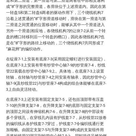
道和第二滑道，第一滑道与第二滑道两者在中部相贯通构
成“8”字形的完整滑道，各滑块位于上述滑道内。因此在第
一转盘5和第二转盘6两者的驱动作用下，三个绕线机构7
沿着上述贯通的“8”字形滑道移动时，滑块在第一滑道与第
二滑道之间贯通的位置移动时，能够从其中一个滑道进入
另外一个滑道(相应地，各绕线机构7的让块7-2从前一个转
盘的槽口转移到后一个转盘的槽口)，因此各绕线机构7也
是在“8”字形的路径上移动的，三个绕线机构7共同形成了
“麻花辫”的编织动作。
在锭座7-1上安装有底座7-3(采用固定螺钉进行安装固定)，
在底座7-3上安装有带有纱管中心轴7-9的纱管座7-4，纱线
管22装载在纱管中心轴7-9上。具体地，在底座7-3上设置
转轴，在转轴与纱管座7-4之间安装有轴承，因此纱管中心
轴7-9(及纱线管22)与纱管座7-4构成的组合体能够在底座7-
3上自由灵活转动。
在底座7-3上还安装有固定支架7-5，还包括顶部带有压盖
7-10的升降支架7-8，在升降支架7-8的底部与固定支架7-5
的顶部之间设有伸缩机构7-6，在升降支架7-8的中部设有
多个穿线孔，在穿线孔内设有护线套7-7，从纱线管22放卷
的编织线从各护线套7-7穿过，护线套7-7令编织线通行更
加顺畅。由固定支架7-5与升降支架7-8构成的支架组件用
于将纱线管22固定到纱管中心轴7-9上，同时提供足够的侧