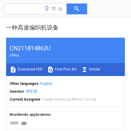
一种高速编织机设备
CN211814862U
China
Download PDF
Find Prior Art
Similar
Other languages
English
Inventor
周学朋
Current Assignee
Tianjin Yuantong Ribbon Co Ltd
Worldwide applications
2020
CN