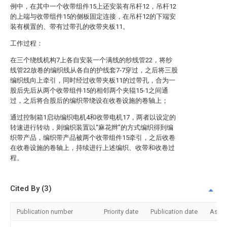
例中，在其中一个收带组件15上还安装有吊杆12，吊杆12
的上端与收带组件15的侧板固定连接，在吊杆12的下端安
装有横置的、带有过带孔的收带夹板11。
工作过程：
在三个绕线机构7上各自安装一个满线的纱线管22，将纱
线管22放卷的编织线从各自的护线套7-7穿过，之后将三股
编织线向上牵引，同时经过收带夹板11的过带孔，合为一
股后先后从两个收带组件15的相邻两个夹辊15-1之间通
过，之后将合股后的编织带绕设在收卷设施的卷轴上；
通过控制箱1启动编织电机4和收带电机17，两者以设定的
转速进行转动，则编织装置以“麻花辫”的方式编织得到编
织带产品，编织带产品被两个收带组件15牵引，之后收卷
在收卷设施的卷轴上，持续进行上述编织、收带和收卷过
程。
Cited By (3)
Publication number
Priority date
Publication date
Assi