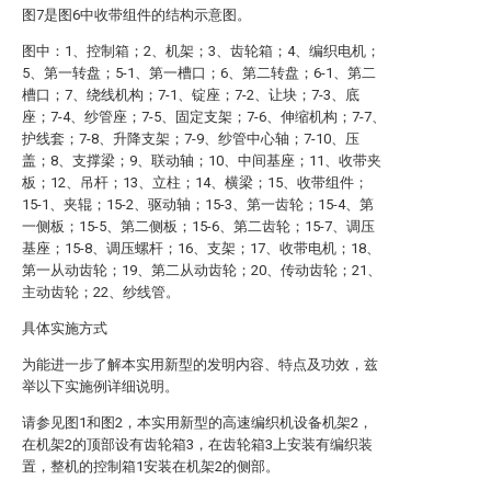
图7是图6中收带组件的结构示意图。
图中：1、控制箱；2、机架；3、齿轮箱；4、编织电机；
5、第一转盘；5-1、第一槽口；6、第二转盘；6-1、第二
槽口；7、绕线机构；7-1、锭座；7-2、让块；7-3、底
座；7-4、纱管座；7-5、固定支架；7-6、伸缩机构；7-7、
护线套；7-8、升降支架；7-9、纱管中心轴；7-10、压
盖；8、支撑梁；9、联动轴；10、中间基座；11、收带夹
板；12、吊杆；13、立柱；14、横梁；15、收带组件；
15-1、夹辊；15-2、驱动轴；15-3、第一齿轮；15-4、第
一侧板；15-5、第二侧板；15-6、第二齿轮；15-7、调压
基座；15-8、调压螺杆；16、支架；17、收带电机；18、
第一从动齿轮；19、第二从动齿轮；20、传动齿轮；21、
主动齿轮；22、纱线管。
具体实施方式
为能进一步了解本实用新型的发明内容、特点及功效，兹
举以下实施例详细说明。
请参见图1和图2，本实用新型的高速编织机设备机架2，
在机架2的顶部设有齿轮箱3，在齿轮箱3上安装有编织装
置，整机的控制箱1安装在机架2的侧部。