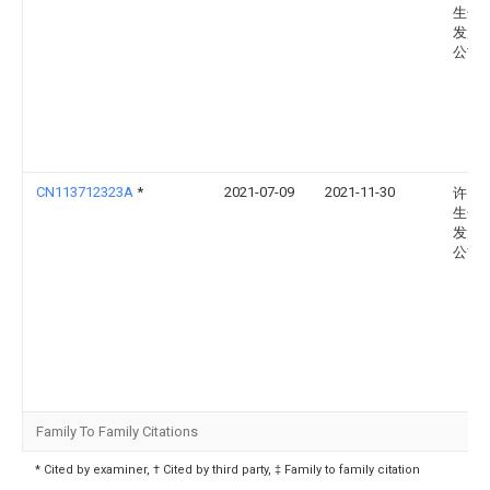
生化
发展
公司
CN113712323A
*
2021-07-09
2021-11-30
许昌
生化
发展
公司
Family To Family Citations
* Cited by examiner, † Cited by third party, ‡ Family to family citation