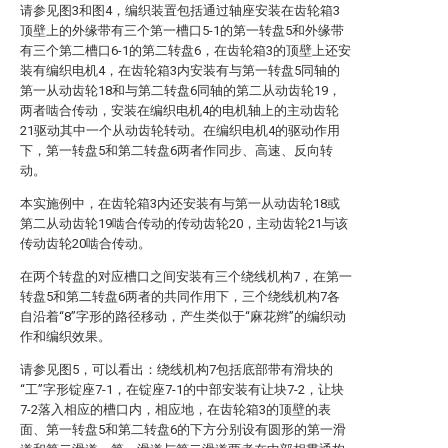
请参见图3和图4，编织装置包括通过轴座安装在齿轮箱3
顶壁上的外缘带有三个第一槽口5-1的第一转盘5和外缘带
有三个第二槽口6-1的第二转盘6，在齿轮箱3的顶壁上还安
装有编织电机4，在齿轮箱3内安装有与第一转盘5同轴的
第一从动齿轮18和与第二转盘6同轴的第二从动齿轮19，
两者啮合传动，安装在编织电机4的电机轴上的主动齿轮
21驱动其中一个从动齿轮转动。在编织电机4的驱动作用
下，第一转盘5和第二转盘6两者作同步、高速、反向转
动。
本实施例中，在齿轮箱3内还安装有与第一从动齿轮18或
第二从动齿轮19啮合传动的传动齿轮20，主动齿轮21与该
传动齿轮20啮合传动。
在两个转盘的对应槽口之间安装有三个绕线机构7，在第一
转盘5和第二转盘6两者的共同作用下，三个绕线机构7各
自沿着“8”字形的路径移动，产生类似于“麻花辫”的编织动
作和编织效果。
请参见图5，可以看出：绕线机构7包括底部带有滑块的
“工”字形锭座7-1，在锭座7-1的中部安装有让块7-2，让块
7-2落入相应的槽口内，相应地，在齿轮箱3的顶壁的表
面、第一转盘5和第二转盘6的下方分别设有圆形的第一滑