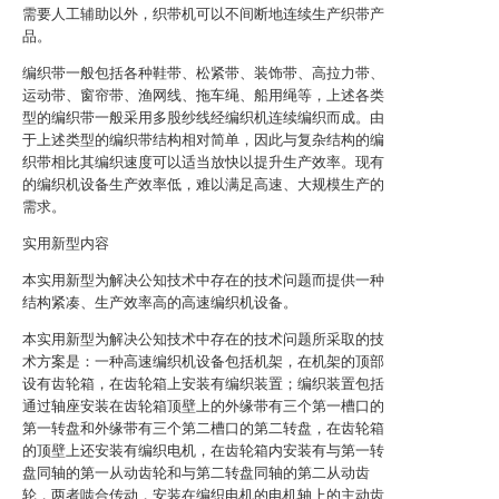
需要人工辅助以外，织带机可以不间断地连续生产织带产
品。
编织带一般包括各种鞋带、松紧带、装饰带、高拉力带、
运动带、窗帘带、渔网线、拖车绳、船用绳等，上述各类
型的编织带一般采用多股纱线经编织机连续编织而成。由
于上述类型的编织带结构相对简单，因此与复杂结构的编
织带相比其编织速度可以适当放快以提升生产效率。现有
的编织机设备生产效率低，难以满足高速、大规模生产的
需求。
实用新型内容
本实用新型为解决公知技术中存在的技术问题而提供一种
结构紧凑、生产效率高的高速编织机设备。
本实用新型为解决公知技术中存在的技术问题所采取的技
术方案是：一种高速编织机设备包括机架，在机架的顶部
设有齿轮箱，在齿轮箱上安装有编织装置；编织装置包括
通过轴座安装在齿轮箱顶壁上的外缘带有三个第一槽口的
第一转盘和外缘带有三个第二槽口的第二转盘，在齿轮箱
的顶壁上还安装有编织电机，在齿轮箱内安装有与第一转
盘同轴的第一从动齿轮和与第二转盘同轴的第二从动齿
轮，两者啮合传动，安装在编织电机的电机轴上的主动齿