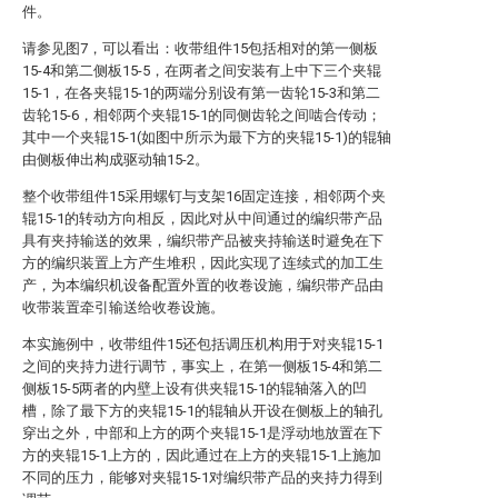
件。
请参见图7，可以看出：收带组件15包括相对的第一侧板
15-4和第二侧板15-5，在两者之间安装有上中下三个夹辊
15-1，在各夹辊15-1的两端分别设有第一齿轮15-3和第二
齿轮15-6，相邻两个夹辊15-1的同侧齿轮之间啮合传动；
其中一个夹辊15-1(如图中所示为最下方的夹辊15-1)的辊轴
由侧板伸出构成驱动轴15-2。
整个收带组件15采用螺钉与支架16固定连接，相邻两个夹
辊15-1的转动方向相反，因此对从中间通过的编织带产品
具有夹持输送的效果，编织带产品被夹持输送时避免在下
方的编织装置上方产生堆积，因此实现了连续式的加工生
产，为本编织机设备配置外置的收卷设施，编织带产品由
收带装置牵引输送给收卷设施。
本实施例中，收带组件15还包括调压机构用于对夹辊15-1
之间的夹持力进行调节，事实上，在第一侧板15-4和第二
侧板15-5两者的内壁上设有供夹辊15-1的辊轴落入的凹
槽，除了最下方的夹辊15-1的辊轴从开设在侧板上的轴孔
穿出之外，中部和上方的两个夹辊15-1是浮动地放置在下
方的夹辊15-1上方的，因此通过在上方的夹辊15-1上施加
不同的压力，能够对夹辊15-1对编织带产品的夹持力得到