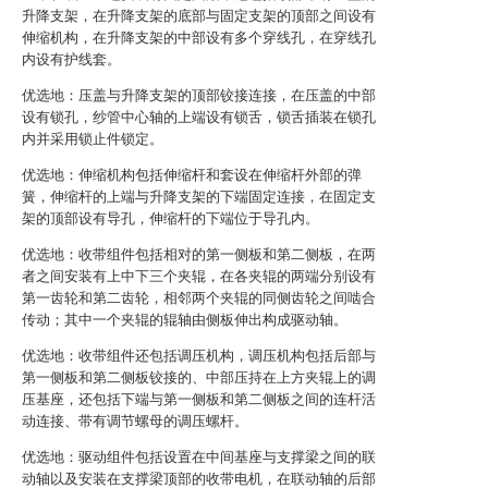
升降支架，在升降支架的底部与固定支架的顶部之间设有
伸缩机构，在升降支架的中部设有多个穿线孔，在穿线孔
内设有护线套。
优选地：压盖与升降支架的顶部铰接连接，在压盖的中部
设有锁孔，纱管中心轴的上端设有锁舌，锁舌插装在锁孔
内并采用锁止件锁定。
优选地：伸缩机构包括伸缩杆和套设在伸缩杆外部的弹
簧，伸缩杆的上端与升降支架的下端固定连接，在固定支
架的顶部设有导孔，伸缩杆的下端位于导孔内。
优选地：收带组件包括相对的第一侧板和第二侧板，在两
者之间安装有上中下三个夹辊，在各夹辊的两端分别设有
第一齿轮和第二齿轮，相邻两个夹辊的同侧齿轮之间啮合
传动；其中一个夹辊的辊轴由侧板伸出构成驱动轴。
优选地：收带组件还包括调压机构，调压机构包括后部与
第一侧板和第二侧板铰接的、中部压持在上方夹辊上的调
压基座，还包括下端与第一侧板和第二侧板之间的连杆活
动连接、带有调节螺母的调压螺杆。
优选地：驱动组件包括设置在中间基座与支撑梁之间的联
动轴以及安装在支撑梁顶部的收带电机，在联动轴的后部