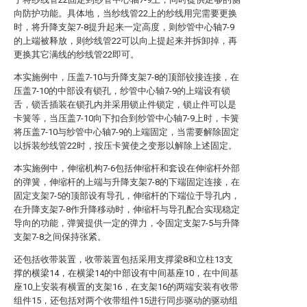
向防护功能。具体地，当纱线管22上的纱线用完需要更换
时，将升降支架7-8提升起来一定高度，则纱管中心轴7-9
的上端被释放，则纱线管22可以向上提起来并拆卸掉，再
更换其它满线的纱线管22即可。
本实施例中，压盖7-10与升降支架7-8的顶部铰接连接，在
压盖7-10的中部设有锁孔，纱管中心轴7-9的上端设有锁
舌，锁舌插装在锁孔内并采用锁止件锁定，锁止件可以是
卡簧等，当压盖7-10向下扣合到纱管中心轴7-9上时，卡簧
将压盖7-10与纱管中心轴7-9的上端固定，当需要解除固定
以拆装纱线管22时，按压卡簧使之变形以解除上述固定。
本实施例中，伸缩机构7-6包括伸缩杆和套设在伸缩杆外部
的弹簧，伸缩杆的上端与升降支架7-8的下端固定连接，在
固定支架7-5的顶部设有导孔，伸缩杆的下端位于导孔内，
在升降支架7-8作升降移动时，伸缩杆与导孔配合实现稳定
导向的功能，弹簧提供一定的弹力，令固定支架7-5与升降
支架7-8之间保持张紧。
还包括收带装置，收带装置包括采用支撑梁8和立柱13支
撑的横梁14，在横梁14的中部设有中间基座10，在中间基
座10上安装有横置的支架16，在支架16的两端安装有收带
组件15，还包括对两个收带组件15进行同步驱动的驱动组