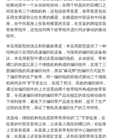
轮驱动其中一个从动齿轮转动；在两个转盘的对应槽口之
间安装有三个绕线机构；还包括收带装置，收带装置包括
采用支撑梁和立柱支撑的横梁，在横梁的中部设有中间基
座，在中间基座上安装有横置的支架，在支架的两端安装
有收带组件，还包括对两个收带组件进行同步驱动的驱动
组件。
本实用新型的优点和积极效果是：本实用新型提供了一种
结构设计合理的高速编织机设备，与现有的编织机设备相
比，本实用新型中通过设置由编织电机、从动齿轮、带有
槽口的转盘以及三个绕线机构构成的编织组件，实现了三
股编织线的高速编织动作，类似“麻花辫”的编织方式提升
了编织带的生产效率，同一编织电机联锁式驱动三个绕线
机构同步作“8”字形走位，实现了简洁、高效的编织操作。
通过在编织组件的上方设置由两个收带组件构成的收带装
置，令高速编织得到的编织带产品在稳定的牵拉移动操作
下得到收带，避免下方编织带产品发生堆积，提升了生产
过程的连贯性，保证了整机高速编织生产的工作特性。
优选地：绕线机构包括底部带有滑块的“工”字形锭座，在
锭座的中部安装有让块，让块落入相应的槽口内；在锭座
上安装有底座，在底座上安装有带有纱管中心轴的纱管
座；在底座上还安装有固定支架，还包括顶部带有压盖的