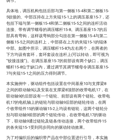
调节。
具体地，调压机构包括后部与第一侧板15-4和第二侧板15-
5铰接的、中部压持在上方夹辊15-1上的调压基座15-7，还
包括下端与第一侧板15-4和第二侧板15-5之间的连杆活动
连接、带有调节螺母的调压螺杆15-8。调压基座15-7的后
部具有弯钩，这样该弯钩部分勾挂在第一侧板15-4与第二
侧板15-5之间的连杆上，中部搭在上方的夹辊15-1的辊体
中部。如图中所示，调压螺杆15-8为左右两个，在两者的
下方均设有套环，套环套设在连杆上(可以转动，即可视为
“铰接连接”)。在调压基座15-7的前部设有两个缺口，调压
螺杆15-8位于缺口内，通过调节其调节螺母令调压基座15-
7与夹辊15-1之间的压力得到调节。
本实施例中，驱动组件包括设置在中间基座10与支撑梁8
之间的联动轴9以及安装在支撑梁8顶部的收带电机17，在
联动轴9的后部设有一个链轮、前部设有两个链轮。收带电
机17的电机轴上的链轮与联动轴9后部的链轮传动，在两
个收带组件15的驱动轴15-2上均设有链轮，这两个链轮分
别与联动轴9前部的两个链轮传动，在收带电机17的驱动
下，联动轴9通过链轮及链条传动连接，两个收带组件15
的各夹辊15-1受到同步同向的驱动转动效果。
为了对编织后的编织带产品在中部位置进行引导，本实施