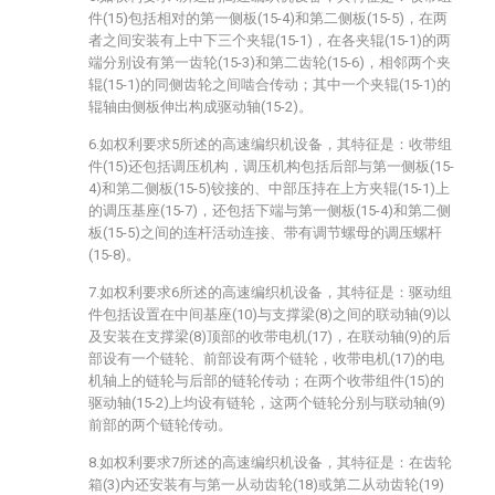
件(15)包括相对的第一侧板(15-4)和第二侧板(15-5)，在两
者之间安装有上中下三个夹辊(15-1)，在各夹辊(15-1)的两
端分别设有第一齿轮(15-3)和第二齿轮(15-6)，相邻两个夹
辊(15-1)的同侧齿轮之间啮合传动；其中一个夹辊(15-1)的
辊轴由侧板伸出构成驱动轴(15-2)。
6.如权利要求5所述的高速编织机设备，其特征是：收带组
件(15)还包括调压机构，调压机构包括后部与第一侧板(15-
4)和第二侧板(15-5)铰接的、中部压持在上方夹辊(15-1)上
的调压基座(15-7)，还包括下端与第一侧板(15-4)和第二侧
板(15-5)之间的连杆活动连接、带有调节螺母的调压螺杆
(15-8)。
7.如权利要求6所述的高速编织机设备，其特征是：驱动组
件包括设置在中间基座(10)与支撑梁(8)之间的联动轴(9)以
及安装在支撑梁(8)顶部的收带电机(17)，在联动轴(9)的后
部设有一个链轮、前部设有两个链轮，收带电机(17)的电
机轴上的链轮与后部的链轮传动；在两个收带组件(15)的
驱动轴(15-2)上均设有链轮，这两个链轮分别与联动轴(9)
前部的两个链轮传动。
8.如权利要求7所述的高速编织机设备，其特征是：在齿轮
箱(3)内还安装有与第一从动齿轮(18)或第二从动齿轮(19)