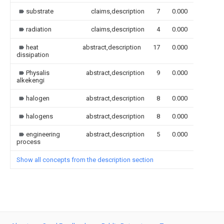
substrate
claims,description
7
0.000
radiation
claims,description
4
0.000
heat
abstract,description
17
0.000
dissipation
Physalis
abstract,description
9
0.000
alkekengi
halogen
abstract,description
8
0.000
halogens
abstract,description
8
0.000
engineering
abstract,description
5
0.000
process
Show all concepts from the description section