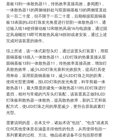
基板13到一体散热器11，传热效率直接高效，参阅图1，
一体散热器11的两侧倾斜处与双面铜基板13的两侧竖直处
呈一百二十度，但不限于一百二十度，后期根据双面铜基
板13表面的LED灯珠发光角度进行切割一体散热器11，通
过输入线14使得驱动板12和散热风扇16与电源接，通过固
定风扇螺丝15即可将散热风扇16拆卸或者安装，通过上述
完成对该装置的操作。
综上所述，该一体式新型头灯，通过设置头灯装置1，用双
面铜基板13插入一体散热器11，LED灯珠的热量直接从双
面铜基板13到一体散热器11，传热效率直接高效，增加灯
具散热效率，减少LED灯珠光衰和光效损失，提高灯具使
用寿命，采用双面铜基板13，减少LED灯珠之间的距离，
使得光型更清晰，按LED灯珠的发光角度，科学剪裁一体
散热器11，最大限度的避免一体散热器11对LED灯珠进行
遮挡，相对与常规的汽车头灯装配，该装置真正做到LED
灯珠板和散热器一体散热，提高散热效率，新的工艺和装
配方式，使LED灯珠之间的厚度减少，更符合原装卤素灯
光型。
需要说明的是，在本文中，诸如术语“包括”、“包含”或者其
任何其他变体意在涵盖非排他性的包含，从而使得包括一
系列要素的过程、方法、物品或者设备不仅包括那些要