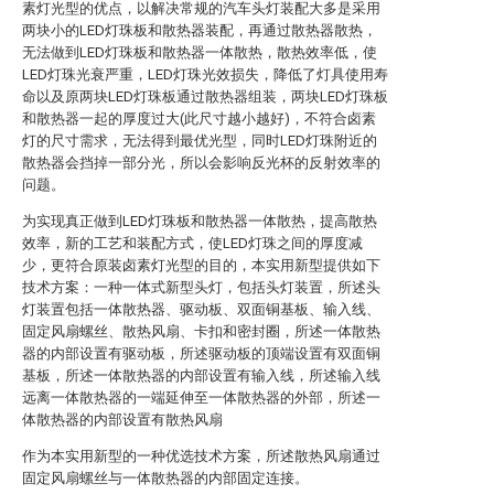
素灯光型的优点，以解决常规的汽车头灯装配大多是采用
两块小的LED灯珠板和散热器装配，再通过散热器散热，
无法做到LED灯珠板和散热器一体散热，散热效率低，使
LED灯珠光衰严重，LED灯珠光效损失，降低了灯具使用寿
命以及原两块LED灯珠板通过散热器组装，两块LED灯珠板
和散热器一起的厚度过大(此尺寸越小越好)，不符合卤素
灯的尺寸需求，无法得到最优光型，同时LED灯珠附近的
散热器会挡掉一部分光，所以会影响反光杯的反射效率的
问题。
为实现真正做到LED灯珠板和散热器一体散热，提高散热
效率，新的工艺和装配方式，使LED灯珠之间的厚度减
少，更符合原装卤素灯光型的目的，本实用新型提供如下
技术方案：一种一体式新型头灯，包括头灯装置，所述头
灯装置包括一体散热器、驱动板、双面铜基板、输入线、
固定风扇螺丝、散热风扇、卡扣和密封圈，所述一体散热
器的内部设置有驱动板，所述驱动板的顶端设置有双面铜
基板，所述一体散热器的内部设置有输入线，所述输入线
远离一体散热器的一端延伸至一体散热器的外部，所述一
体散热器的内部设置有散热风扇
作为本实用新型的一种优选技术方案，所述散热风扇通过
固定风扇螺丝与一体散热器的内部固定连接。