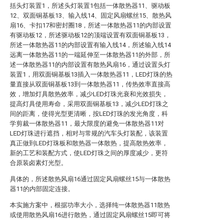
括头灯装置1，所述头灯装置1包括一体散热器11、驱动板
12、双面铜基板13、输入线14、固定风扇螺丝15、散热风
扇16、卡扣17和密封圈18，所述一体散热器11的内部设置
有驱动板12，所述驱动板12的顶端设置有双面铜基板13，
所述一体散热器11的内部设置有输入线14，所述输入线14
远离一体散热器11的一端延伸至一体散热器11的外部，所
述一体散热器11的内部设置有散热风扇16，通过设置头灯
装置1，用双面铜基板13插入一体散热器11，LED灯珠的热
量直接从双面铜基板13到一体散热器11，传热效率直接高
效，增加灯具散热效率，减少LED灯珠光衰和光效损失，
提高灯具使用寿命，采用双面铜基板13，减少LED灯珠之
间的距离，使得光型更清晰，按LED灯珠的发光角度，科
学剪裁一体散热器11，最大限度的避免一体散热器11对
LED灯珠进行遮挡，相对与常规的汽车头灯装配，该装置
真正做到LED灯珠板和散热器一体散热，提高散热效率，
新的工艺和装配方式，使LED灯珠之间的厚度减少，更符
合原装卤素灯光型。
具体的，所述散热风扇16通过固定风扇螺丝15与一体散热
器11的内部固定连接。
本实施方案中，根据功率大小，选择纯一体散热器11散热
或使用散热风扇16进行散热，通过固定风扇螺丝15即可将