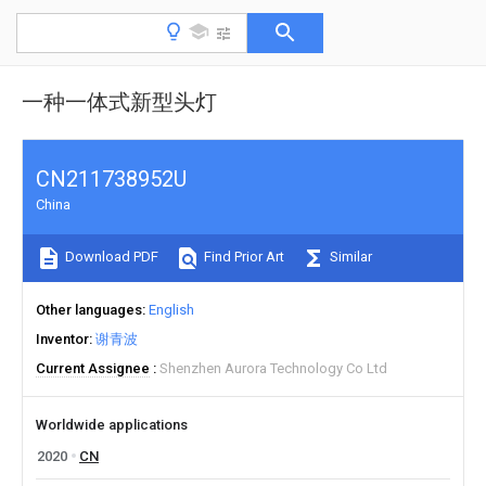
一种一体式新型头灯
CN211738952U
China
Download PDF
Find Prior Art
Similar
Other languages
English
Inventor
谢青波
Current Assignee
Shenzhen Aurora Technology Co Ltd
Worldwide applications
2020
CN