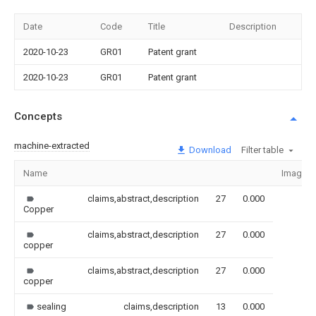
Date
Code
Title
Description
2020-10-23
GR01
Patent grant
2020-10-23
GR01
Patent grant
Concepts
machine-extracted
Download
Filter table
Name
Image
claims,abstract,description
27
0.000
Copper
claims,abstract,description
27
0.000
copper
claims,abstract,description
27
0.000
copper
sealing
claims,description
13
0.000