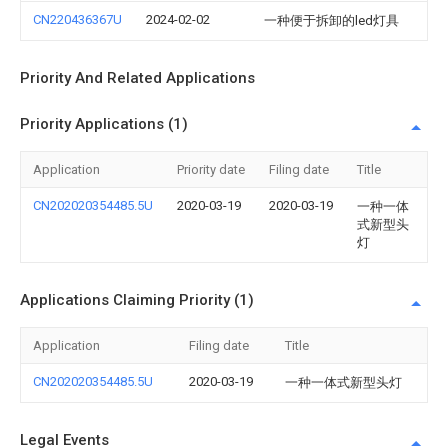
CN220436367U
2024-02-02
一种便于拆卸的led灯具
Priority And Related Applications
Priority Applications (1)
Application
Priority date
Filing date
Title
CN202020354485.5U
2020-03-19
2020-03-19
一种一体
式新型头
灯
Applications Claiming Priority (1)
Application
Filing date
Title
CN202020354485.5U
2020-03-19
一种一体式新型头灯
Legal Events