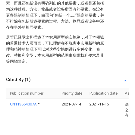
素，而且还包括没有明确列出的其他要素，或者是还包括
为这种过程、方法、物品或者设备所固有的要素。在没有
更多限制的情况下，由语句“包括一个……”限定的要素，并
不排除在包括所述要素的过程、方法、物品或者设备中还
存在另外的相同要素。
尽管已经示出和描述了本实用新型的实施例，对于本领域
的普通技术人员而言，可以理解在不脱离本实用新型的原
理和精神的情况下可以对这些实施例进行多种变化、修
改、替换和变型，本实用新型的范围由所附权利要求及其
等同物限定。
Cited By (1)
Publication number
Priority date
Publication date
Assi
CN113654007A
*
2021-07-14
2021-11-16
深圳
之光
有限