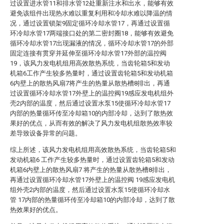
过设置进水管11和排水管12处重新注水和出水，能够有效
避免该组件出现热水难以重复利用和冷却水难以降温的情
况，通过设置锁架9固定循环冷却水管17，再通过设置循
环冷却水管17两端接口处的第二密封圈18，能够有效避免
循环冷却水管17出现漏液的情况，循环冷却水管17的外部
固定连接有贯穿并延伸至循环冷却水管17外部的温控阀
19，该风力发电机组用高效散热系统，当齿轮箱5和发动
机箱6工作产生较多热量时，通过设置齿轮箱5和发动机箱
6内壁上的散热风扇7将产生的热量从散热槽8排出，再通
过设置循环冷却水管17外壁上的温控阀19感应发电机组外
壳2内部的温度，然后通过设置水泵15使循环冷却水管17
内部的热量循环传至冷却箱10的内部冷却，达到了散热效
果好的优点，从而有效的解决了风力发电机组散热效率较
差导致设备异常的问题。
综上所述，该风力发电机组用高效散热系统，当齿轮箱5和
发动机箱6 工作产生较多热量时，通过设置齿轮箱5和发动
机箱6内壁上的散热风扇7 将产生的热量从散热槽8排出，
再通过设置循环冷却水管17外壁上的温控阀 19感应发电机
组外壳2内部的温度，然后通过设置水泵15使循环冷却水
管 17内部的热量循环传至冷却箱10的内部冷却，达到了散
热效果好的优点。