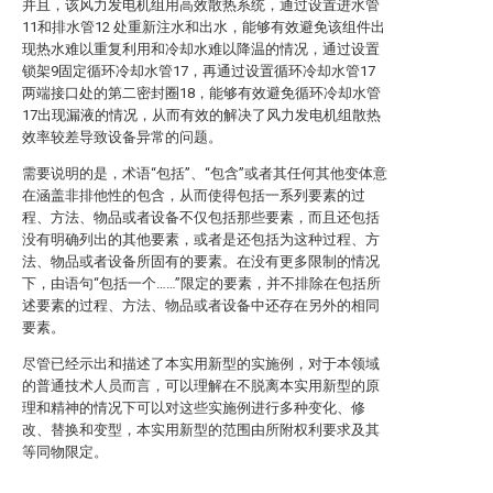
并且，该风力发电机组用高效散热系统，通过设置进水管
11和排水管12 处重新注水和出水，能够有效避免该组件出
现热水难以重复利用和冷却水难以降温的情况，通过设置
锁架9固定循环冷却水管17，再通过设置循环冷却水管17
两端接口处的第二密封圈18，能够有效避免循环冷却水管
17出现漏液的情况，从而有效的解决了风力发电机组散热
效率较差导致设备异常的问题。
需要说明的是，术语“包括”、“包含”或者其任何其他变体意
在涵盖非排他性的包含，从而使得包括一系列要素的过
程、方法、物品或者设备不仅包括那些要素，而且还包括
没有明确列出的其他要素，或者是还包括为这种过程、方
法、物品或者设备所固有的要素。在没有更多限制的情况
下，由语句“包括一个……”限定的要素，并不排除在包括所
述要素的过程、方法、物品或者设备中还存在另外的相同
要素。
尽管已经示出和描述了本实用新型的实施例，对于本领域
的普通技术人员而言，可以理解在不脱离本实用新型的原
理和精神的情况下可以对这些实施例进行多种变化、修
改、替换和变型，本实用新型的范围由所附权利要求及其
等同物限定。