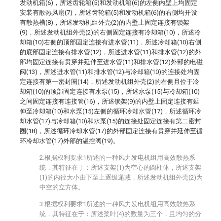
发动机箱(6)，所述齿轮箱(5)和发动机箱(6)的左侧内壁上均固定
安装有散热风扇(7)，所述齿轮箱(5)和发动机箱(6)的右侧均开设
有散热槽(8)，所述发动机组外壳(2)的内壁上固定连接有锁架
(9)，所述发动机组外壳(2)的右侧固定连接有冷却箱(10)，所述冷
却箱(10)右侧的顶部固定连接有进水管(11)，所述冷却箱(10)右侧
的底部固定连接有排水管(12)，所述进水管(11)和排水管(12)的外
部均固定连接有贯穿并延伸至进水管(11)和排水管(12)外部的电磁
阀(13)，所述进水管(11)和排水管(12)与冷却箱(10)的连接处均固
定连接有第一密封圈(14)，所述发动机组外壳(2)的右侧且位于冷
却箱(10)的顶部固定连接有水泵(15)，所述水泵(15)与冷却箱(10)
之间固定连接有连接管(16)，所述锁架(9)的内壁上固定连接有延
伸至冷却箱(10)和水泵(15)左侧的循环冷却水管(17)，所述循环冷
却水管(17)与冷却箱(10)和水泵(15)的连接处固定连接有第二密封
圈(18)，所述循环冷却水管(17)的外部固定连接有贯穿并延伸至循
环冷却水管(17)外部的温控阀(19)。
2.根据权利要求1所述的一种风力发电机组用高效散热系
统，其特征在于：所述支架(1)为空心的圆柱体，所述支架
(1)的内径大小由下至上逐级递减，所述发动机组外壳(2)为
中空的立方体。
3.根据权利要求1所述的一种风力发电机组用高效散热系
统，其特征在于：所述桨叶(4)的数量为三个，且均匀的分