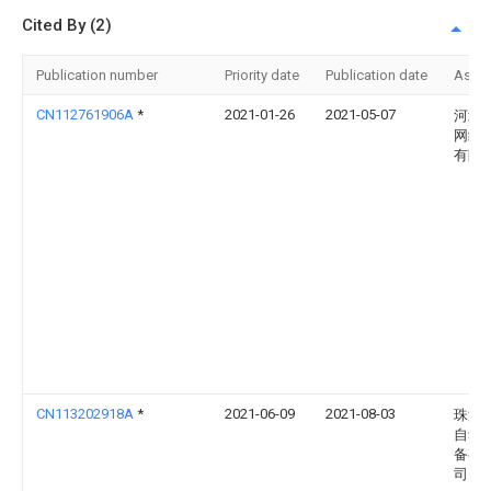
Cited By (2)
Publication number
Priority date
Publication date
Assi
CN112761906A
*
2021-01-26
2021-05-07
河北
网络
有限
CN113202918A
*
2021-06-09
2021-08-03
珠海
自动
备有
司