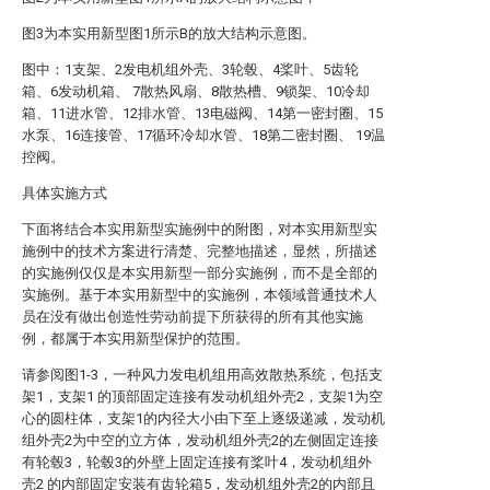
图3为本实用新型图1所示B的放大结构示意图。
图中：1支架、2发电机组外壳、3轮毂、4桨叶、5齿轮
箱、6发动机箱、 7散热风扇、8散热槽、9锁架、10冷却
箱、11进水管、12排水管、13电磁阀、14第一密封圈、15
水泵、16连接管、17循环冷却水管、18第二密封圈、 19温
控阀。
具体实施方式
下面将结合本实用新型实施例中的附图，对本实用新型实
施例中的技术方案进行清楚、完整地描述，显然，所描述
的实施例仅仅是本实用新型一部分实施例，而不是全部的
实施例。基于本实用新型中的实施例，本领域普通技术人
员在没有做出创造性劳动前提下所获得的所有其他实施
例，都属于本实用新型保护的范围。
请参阅图1-3，一种风力发电机组用高效散热系统，包括支
架1，支架1 的顶部固定连接有发动机组外壳2，支架1为空
心的圆柱体，支架1的内径大小由下至上逐级递减，发动机
组外壳2为中空的立方体，发动机组外壳2的左侧固定连接
有轮毂3，轮毂3的外壁上固定连接有桨叶4，发动机组外
壳2 的内部固定安装有齿轮箱5，发动机组外壳2的内部且