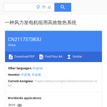
一种风力发电机组用高效散热系统
CN211737383U
China
Download PDF
Find Prior Art
Similar
Other languages
English
Inventor
许必海
许必政
Current Assignee
Fujian Century Donghai Electromechanical Co
ltd
Worldwide applications
2019
CN