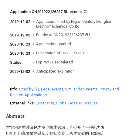
Application CN201922126237.5U events
Application filed by Fujian Century Donghai
2019-12-02
Electromechanical Co ltd
Priority to CN201922126237.5U
2019-12-02
Application granted
2020-10-23
Publication of CN211737383U
2020-10-23
Expired - Fee Related
Status
Anticipated expiration
2029-12-02
Info
Cited by (2)
Legal events
Similar documents
Priority and
Related Applications
External links
Espacenet
Global Dossier
Discuss
Abstract
本实用新型涉及风力发电技术领域，且公开了一种风力发
电机组用高效散热系统，包括支架，所述支架的顶部固定