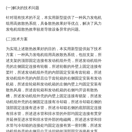
(一)解决的技术问题
针对现有技术的不足，本实用新型提供了一种风力发电机
组用高效散热系统，具备散热效果好等优点，解决了风力
发电机组散热效率较差导致设备异常的问题。
(二)技术方案
为实现上述散热效果好的目的，本实用新型提供如下技术
方案：一种风力发电机组用高效散热系统，包括支架，所
述支架的顶部固定连接有发动机组外壳，所述发动机组外
壳的左侧固定连接有轮毂，所述轮毂的外壁上固定连接有
桨叶，所述发动机组外壳的内部固定安装有齿轮箱，所述
发动机组外壳的内部且位于齿轮箱的右侧固定安装有发动
机箱，所述齿轮箱和发动机箱的左侧内壁上均固定安装有
散热风扇，所述齿轮箱和发动机箱的右侧均开设有散热
槽，所述发动机组外壳的内壁上固定连接有锁架，所述发
动机组外壳的右侧固定连接有冷却箱，所述冷却箱右侧的
顶部固定连接有进水管，所述冷却箱右侧的底部固定连接
有排水管，所述进水管和排水管的外部均固定连接有贯穿
并延伸至进水管和排水管外部的电磁阀，所述进水管和排
水管与冷却箱的连接处均固定连接有第一密封圈，所述发
动机组外壳的右侧且位于冷却箱的顶部固定连接有水泵，