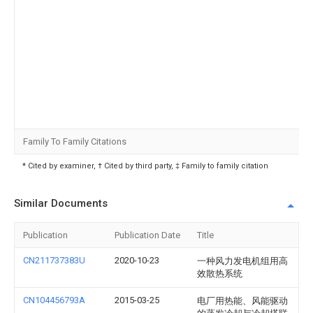
Family To Family Citations
* Cited by examiner, † Cited by third party, ‡ Family to family citation
Similar Documents
Publication
Publication Date
Title
CN211737383U
2020-10-23
一种风力发电机组用高
效散热系统
CN104456793A
2015-03-25
电厂用热能、风能驱动