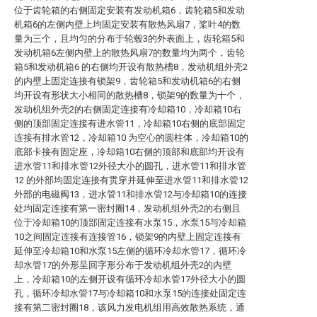
位于齿轮箱的右侧固定安装有发动机箱6，齿轮箱5和发动
机箱6的左侧内壁上均固定安装有散热风扇7，桨叶4的数
量为三个，且均匀的分布于轮毂3的外表面上，齿轮箱5和
发动机箱6左侧内壁上的散热风扇7的数量均为两个，齿轮
箱5和发动机箱6 的右侧均开设有散热槽8，发动机组外壳2
的内壁上固定连接有锁架9，齿轮箱5和发动机箱6的右侧
均开设有形状大小相同的散热槽8，锁架9的数量为十个，
发动机组外壳2的右侧固定连接有冷却箱10，冷却箱10右
侧的顶部固定连接有进水管11，冷却箱10右侧的底部固定
连接有排水管12，冷却箱10 为空心的圆柱体，冷却箱10的
底部卡接有固定座，冷却箱10右侧的顶部和底部均开设有
进水管11和排水管12外径大小的圆孔，进水管11和排水管
12 的外部均固定连接有贯穿并延伸至进水管11和排水管12
外部的电磁阀13，进水管11和排水管12与冷却箱10的连接
处均固定连接有第一密封圈14，发动机组外壳2的右侧且
位于冷却箱10的顶部固定连接有水泵15，水泵15与冷却箱
10之间固定连接有连接管16，锁架9的内壁上固定连接有
延伸至冷却箱10和水泵15左侧的循环冷却水管17，循环冷
却水管17的外形呈回字形分布于发动机组外壳2的内壁
上，冷却箱10的左侧开设有循环冷却水管17外径大小的圆
孔，循环冷却水管17与冷却箱10和水泵15的连接处固定连
接有第二密封圈18，该风力发电机组用高效散热系统，通