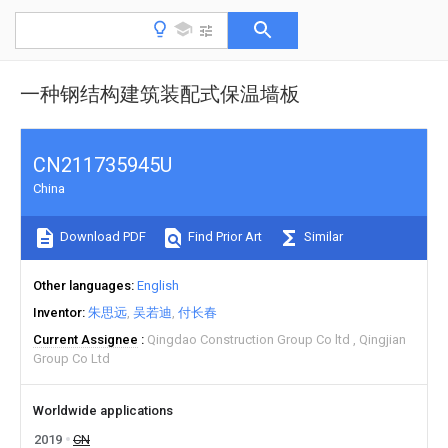
一种钢结构建筑装配式保温墙板
CN211735945U
China
Download PDF
Find Prior Art
Similar
Other languages
English
Inventor
朱思远
吴若迪
付长春
Current Assignee
Qingdao Construction Group Co ltd
Qingjian
Group Co Ltd
Worldwide applications
2019
CN