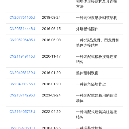
和墙体连接结构及其连接
方法
CN207761106U
2018-08-24
一种高强度砌块砌筑结构
CN205314448U
2016-06-15
外墙板锚固件
CN205296485U
2016-06-08
一种c型凸龙骨、凹龙骨和
墙体连接结构
CN211949116U
2020-11-17
一种装配式楼板接缝连接
结构
CN204983139U
2016-01-20
整体预制飘窗
CN204983256U
2016-01-20
一种转角隔墙骨架
CN218714296U
2023-03-24
一种装配式建筑用的保温
墙体
CN216405713U
2022-04-29
一种装配式建筑梁柱连接
结构
CN206928583U
2018-01-26
一种嵌装式墙板