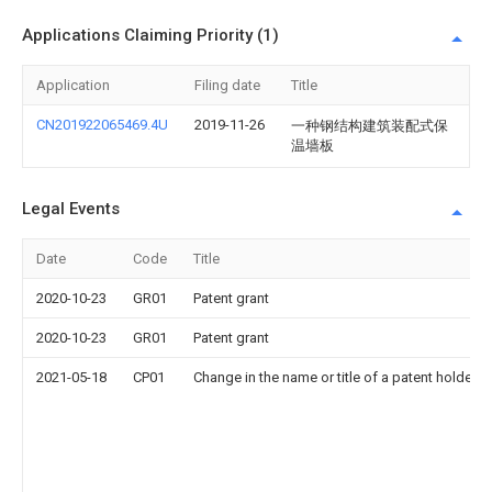
Applications Claiming Priority (1)
Application
Filing date
Title
CN201922065469.4U
2019-11-26
一种钢结构建筑装配式保
温墙板
Legal Events
Date
Code
Title
2020-10-23
GR01
Patent grant
2020-10-23
GR01
Patent grant
2021-05-18
CP01
Change in the name or title of a patent holder