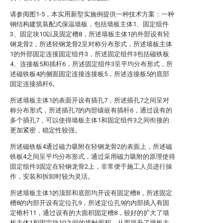
请参阅图1-5，本实用新型实施例提供一种技术方案：一种
钢结构建筑装配式保温墙板，包括墙板主体1、固定组件
3、固定块10以及固定槽8，所述墙板主体1的外部设有轻
钢龙骨2，所述轻钢龙骨2呈对称分布形式，所述墙板主体
1的外部固定连接固定组件3，所述固定组件3包括磁铁板
4、连接板5和插杆6，所述固定组件3呈平均分布形式，所
述磁铁板4的侧面固定连接连接板5，所述连接板5的底部
固定连接插杆6。
所述墙板主体1的表面开设有插孔7，所述插孔7之间呈对
称分布形式，所述插孔7的内部镶嵌有插杆6，通过设有的
多个插孔7，可以使得墙板主体1和固定组件3之间衔接的
更加紧密，稳定性较强。
所述磁铁板4通过磁力吸附在轻钢龙骨2的表面上，所述磁
铁板4之间呈平均分布形式，通过采用磁力吸附的原理使得
固定组件3固定在轻钢龙骨2上，非常便于施工人员进行操
作，安装和拆卸时较为灵活。
所述墙板主体1的顶部和底部均开设有固定槽8，所述固定
槽8的内部开设有定位孔9，所述定位孔9的内部插入有固
定锥杆11，通过设有的大面积固定槽8，较好的扩大了墙
板主体1和固定块10之间的接触面积，从而提升了墙板主