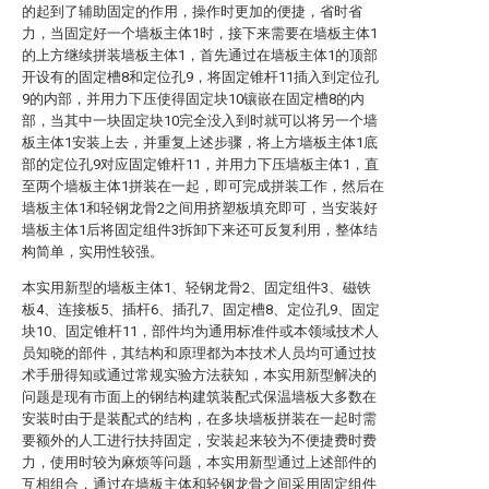
的起到了辅助固定的作用，操作时更加的便捷，省时省
力，当固定好一个墙板主体1时，接下来需要在墙板主体1
的上方继续拼装墙板主体1，首先通过在墙板主体1的顶部
开设有的固定槽8和定位孔9，将固定锥杆11插入到定位孔
9的内部，并用力下压使得固定块10镶嵌在固定槽8的内
部，当其中一块固定块10完全没入到时就可以将另一个墙
板主体1安装上去，并重复上述步骤，将上方墙板主体1底
部的定位孔9对应固定锥杆11，并用力下压墙板主体1，直
至两个墙板主体1拼装在一起，即可完成拼装工作，然后在
墙板主体1和轻钢龙骨2之间用挤塑板填充即可，当安装好
墙板主体1后将固定组件3拆卸下来还可反复利用，整体结
构简单，实用性较强。
本实用新型的墙板主体1、轻钢龙骨2、固定组件3、磁铁
板4、连接板5、插杆6、插孔7、固定槽8、定位孔9、固定
块10、固定锥杆11，部件均为通用标准件或本领域技术人
员知晓的部件，其结构和原理都为本技术人员均可通过技
术手册得知或通过常规实验方法获知，本实用新型解决的
问题是现有市面上的钢结构建筑装配式保温墙板大多数在
安装时由于是装配式的结构，在多块墙板拼装在一起时需
要额外的人工进行扶持固定，安装起来较为不便捷费时费
力，使用时较为麻烦等问题，本实用新型通过上述部件的
互相组合，通过在墙板主体和轻钢龙骨之间采用固定组件