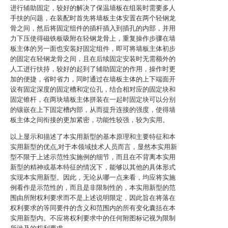
进行辅助固定，较好的解决了保温墙板在组装时需要多人
手扶的问题，在装配时首先将墙板主体安置在两个轻钢龙
骨之间，然后将固定组件的插杆插入到插孔的内部，并用
力下压使得磁铁板吸附在轻钢龙骨上，重复操作步骤在墙
板主体的另一面也安装好固定组件，即可将墙板主体初步
的固定在轻钢龙骨之间，且在后续固定安装时无需额外的
人工进行扶持，较好的起到了辅助固定的作用，操作时更
加的便捷，省时省力，同时通过在墙板主体的上下端面开
设有固定深度的固定槽和定位孔，结合相对应的固定块和
固定锥杆，在两块墙板主体拼装在一起时固定块可以分别
的镶嵌在上下固定槽内部，从而提升连接的强度，使得墙
板主体之间衔接的更加紧密，功能性较强，较为实用。
以上显示和描述了本实用新型的基本原理和主要特征和本
实用新型的优点,对于本领域技术人员而言，显然本实用新
型不限于上述示范性实施例的细节，而且在不背离本实用
新型的精神或基本特征的情况下，能够以其他的具体形式
实现本实用新型。因此，无论从哪一点来看，均应将实施
例看作是示范性的，而且是非限制性的，本实用新型的范
围由所附权利要求而不是上述说明限定，因此旨在将落在
权利要求的等同要件的含义和范围内的所有变化囊括在本
实用新型内。不应将权利要求中的任何附图标记视为限制