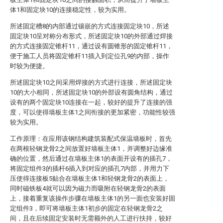
体1和固定块10的连接稳定性，较为实用。
所述固定槽8的内部通过镶嵌的方式连接固定块10，所述
固定块10呈对称分布形式，所述固定块10的外部通过焊接
的方式连接固定锥杆11，通过设有圆锥形的固定锥杆11，
便于施工人员将固定锥杆11插入到定位孔9的内部，操作
时较为便捷。
所述固定块10之间采用焊接的方式进行连接，所述固定块
10的大小相同，所述固定块10的外部设有圆角结构，通过
设有的两个固定块10连接在一起，较好的提升了连接的强
度，可以使得墙板主体1之间衔接的更加紧密，功能性较强
较为实用。
工作原理：在应用该钢结构建筑装配式保温墙板时，首先
在两根轻钢龙骨2之间放置好墙板主体1，并调整好边缘准
确的位置，然后通过在墙板主体1的表面开设有的插孔7，
将固定组件3的插杆6插入到对应的插孔7内部，并用力下
压使得连接板5贴合在墙板主体1和轻钢龙骨2的表面上，
同时磁铁板4就可以因为磁力而吸附在轻钢龙骨2的表面
上，接着重复该操作步骤在墙板主体1的另一面也安装好固
定组件3，即可将墙板主体1初步的固定在轻钢龙骨2之
间，且在后续固定安装时无需额外的人工进行扶持，较好