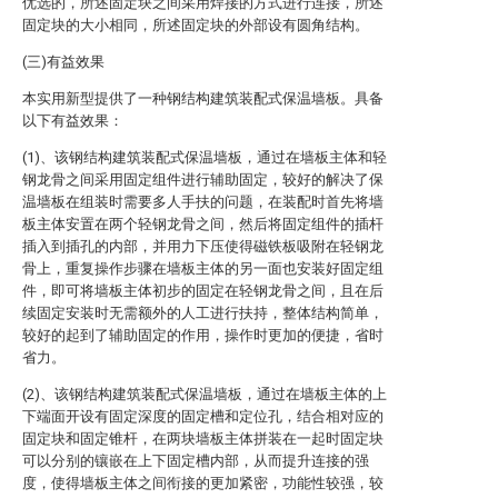
优选的，所述固定块之间采用焊接的方式进行连接，所述
固定块的大小相同，所述固定块的外部设有圆角结构。
(三)有益效果
本实用新型提供了一种钢结构建筑装配式保温墙板。具备
以下有益效果：
(1)、该钢结构建筑装配式保温墙板，通过在墙板主体和轻
钢龙骨之间采用固定组件进行辅助固定，较好的解决了保
温墙板在组装时需要多人手扶的问题，在装配时首先将墙
板主体安置在两个轻钢龙骨之间，然后将固定组件的插杆
插入到插孔的内部，并用力下压使得磁铁板吸附在轻钢龙
骨上，重复操作步骤在墙板主体的另一面也安装好固定组
件，即可将墙板主体初步的固定在轻钢龙骨之间，且在后
续固定安装时无需额外的人工进行扶持，整体结构简单，
较好的起到了辅助固定的作用，操作时更加的便捷，省时
省力。
(2)、该钢结构建筑装配式保温墙板，通过在墙板主体的上
下端面开设有固定深度的固定槽和定位孔，结合相对应的
固定块和固定锥杆，在两块墙板主体拼装在一起时固定块
可以分别的镶嵌在上下固定槽内部，从而提升连接的强
度，使得墙板主体之间衔接的更加紧密，功能性较强，较