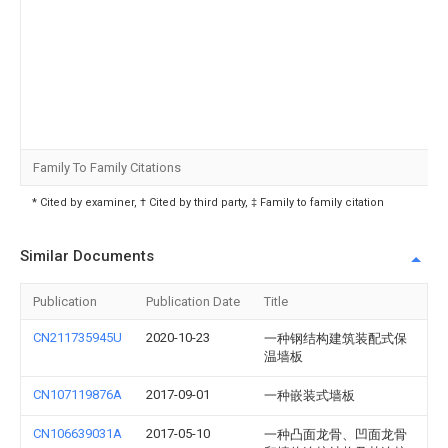
Family To Family Citations
* Cited by examiner, † Cited by third party, ‡ Family to family citation
Similar Documents
Publication
Publication Date
Title
CN211735945U
2020-10-23
一种钢结构建筑装配式保
温墙板
CN107119876A
2017-09-01
一种嵌装式墙板
CN106639031A
2017-05-10
一种凸面龙骨、凹面龙骨