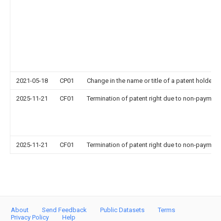
2021-05-18
CP01
Change in the name or title of a patent holder
2025-11-21
CF01
Termination of patent right due to non-payment
2025-11-21
CF01
Termination of patent right due to non-payment
About
Send Feedback
Public Datasets
Terms
Privacy Policy
Help