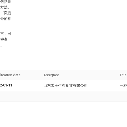
仅包括那
、方法、
…”限定
另外的相
而言，可
多种变
定。
lication date
Assignee
Title
2-01-11
山东禹王生态食业有限公司
一种