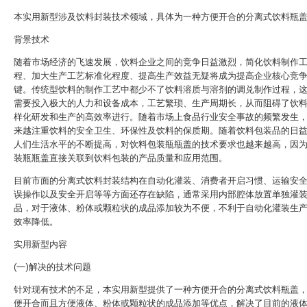
本实用新型涉及饮料封装技术领域，具体为一种方便开合的分离式饮料瓶
背景技术
随着市场经济的飞速发展，饮料企业之间的竞争日益激烈，简化饮料制作
程、加大生产工艺标准化程度、提高生产效益无疑将成为提高企业核心竞
键。传统型饮料的制作工艺中都少不了饮料溶质与溶剂的调兑制作过程，
需要投入极大的人力和设备成本，工艺繁琐、生产周期长，从而阻碍了饮
样化研发和生产的高效率进行。随着市场上食品行业安全事故的频繁发生
来越注重饮料的安全卫生、环保性及饮料的保质期。随着饮料包装品的日
人们生活水平的不断提高，对饮料包装瓶瓶盖的技术要求也越来越高，因
装瓶瓶盖直接关联到饮料包装的产品质量和应用范围。
目前市面的分离式饮料封装结构在自动化灌装、消费者开启习惯、运输安
误操作以及安全开启等等方面还存在缺陷，通常采用内部腔体放置单独灌
品，对于液体、粉体或颗粒状的成品添加较为不便，不利于自动化灌装生
效率降低。
实用新型内容
(一)解决的技术问题
针对现有技术的不足，本实用新型提供了一种方便开合的分离式饮料瓶盖
便开合而且方便液体、粉体或颗粒状的成品添加等优点，解决了目前的液