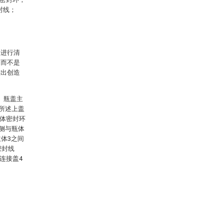
封线；
案进行清
，而不是
做出创造
、瓶盖主
，所述上盖
主体密封环
内侧与瓶体
体3之间
密封线
连接盖4
。