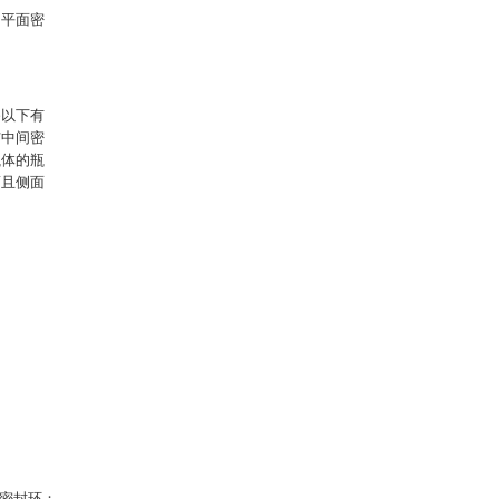
、平面密
备以下有
与中间密
瓶体的瓶
而且侧面
体密封环；