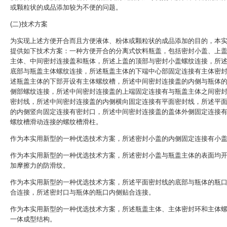
或颗粒状的成品添加较为不便的问题。
(二)技术方案
为实现上述方便开合而且方便液体、粉体或颗粒状的成品添加的目的，本
提供如下技术方案：一种方便开合的分离式饮料瓶盖，包括密封小盖、上
主体、中间密封连接盖和瓶体，所述上盖的顶部与密封小盖螺纹连接，所
底部与瓶盖主体螺纹连接，所述瓶盖主体的下端中心部固定连接有主体密
述瓶盖主体的下部开设有主体螺纹槽，所述中间密封连接盖的内侧与瓶体
侧部螺纹连接，所述中间密封连接盖的上端固定连接有与瓶盖主体之间密
密封线，所述中间密封连接盖的内侧横向固定连接有平面密封线，所述平
的内侧竖向固定连接有密封口，所述中间密封连接盖的盖体外侧固定连接
螺纹槽滑动连接的螺纹槽滑柱。
作为本实用新型的一种优选技术方案，所述密封小盖的内侧固定连接有小
作为本实用新型的一种优选技术方案，所述密封小盖与瓶盖主体的表面均
加摩擦力的防滑纹。
作为本实用新型的一种优选技术方案，所述平面密封线的底部与瓶体的瓶
合连接，所述密封口与瓶体的瓶口内侧贴合连接。
作为本实用新型的一种优选技术方案，所述瓶盖主体、主体密封环和主体
一体成型结构。