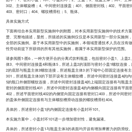
302、主体螺旋槽；4、中间密封连接盖；401、侧面密封线；402、平面密
403、密封口；404、螺纹槽滑柱；5、瓶体。
具体实施方式
下面将结合本实用新型实施例中的附图，对本实用新型实施例中的技术方
楚、完整地描述，显然，所描述的实施例仅仅是本实用新型一部分实施例
全部的实施例。基于本实用新型中的实施例，本领域普通技术人员在没有
性劳动前提下所获得的所有其他实施例，都属于本实用新型保护的范围。
请参阅图1-图6，一种方便开合的分离式饮料瓶盖，包括密封小盖1、上盖2
体3、中间密封连接盖4和瓶体5，所述上盖2的顶部与密封小盖1螺纹连接
2的底部与瓶盖主体3螺纹连接，所述瓶盖主体3 的下端中心部固定连接有
301，所述瓶盖主体3的下部开设有主体螺纹槽，所述中间密封连接盖4的
5的瓶口外侧部螺纹连接，所述中间密封连接盖4的上端固定连接有与瓶盖主
密封的侧面密封线401，所述中间密封连接盖4的内侧横向固定连接有平面
402，所述平面密封线402的内侧竖向固定连接有密封口403，所述中间密封
的盖体外侧固定连接有与主体螺纹槽滑动连接的螺纹槽滑柱404。
具体的，所述密封小盖1的内侧固定连接有小盖封环101。
本实施方案中，小盖封环101进一步增加密封性，避免漏液。
具体的，所述密封小盖1与瓶盖主体3的表面均开设有增加摩擦力的防滑纹