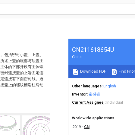
CN211618654U
域。包括密封小盖、上盖、
China
，所述上盖的底部与瓶盖主
盖主体的下部开设有主体螺
Download PDF
Find Prior
间密封连接盖的上端固定连
固定连接有平面密封线。通
连接盖上的螺纹槽滑柱滑动
Other languages
English
Inventor
秦盛锋
Current Assignee
Individual
Worldwide applications
2019
CN