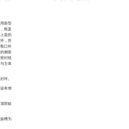
实用新型
盖、瓶盖
述上盖的
封环，所
的瓶口外
封的侧面
面密封线
有与主体
盖封环。
开设有增
口顶部贴
螺旋槽为