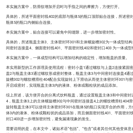
本实施方案中，防滑纹增加开启时与手指之间的摩擦力，方便打开。
具体的，所述平面密封线402的底部与瓶体5的瓶口顶部贴合连接，所述密封
瓶体5的瓶口内侧贴合连接。
本实施方案中，贴合连接可以避免中间缝隙，进一步增加密封性。
具体的，所述瓶盖主体3、主体密封环301和主体螺旋槽302为一体成型结
间密封连接盖4、侧面密封线401、平面密封线402和密封口403 为一体成
本实施方案中，一体成型结构可以增加结构的稳定性，增加瓶盖的质量。
本实用新型的工作原理及使用流程：密封小盖1通过螺纹与上盖2连接紧固
盖2与瓶盖主体3通过螺纹形成密封整体，瓶盖主体3与中间密封连接盖4通
旋槽302与螺纹槽滑柱404配合实现旋转上下滑动从而使主体密封环301与密
开启或密封，实现瓶盖主体3内的液体、粉体或颗粒状的成品添加。
综上所述，该方便开合的分离式饮料瓶盖，通过设置瓶盖主体3和中间密封
4，瓶盖主体3上的主体螺旋槽302与中间密封连接盖4上的螺纹槽滑柱404
旋转瓶盖主体3可以使得主体密封环301在瓶体5的瓶口实现开合的作用，
体3内的液体、粉体或颗粒状的成品添加，而且侧面密封线401、平面密封线
封口403进一步增加密封性，避免漏液现象的发生。
需要说明的是，在本文中，诸如术语“包括”、“包含”或者其任何其他变体意