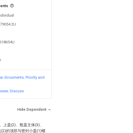
vents
ndividual
079054.2U
1618654U
n
lar documents
Priority and
ssier
Discuss
Hide Dependent
上盖(2)、瓶盖主体(3)、
(2)的顶部与密封小盖(1)螺