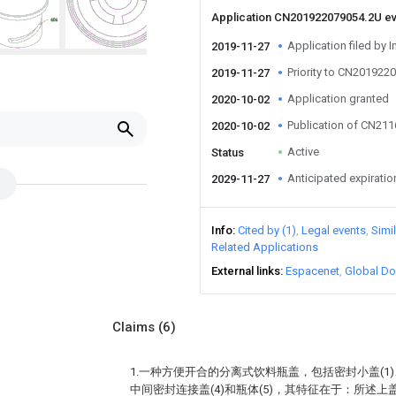
Application CN201922079054.2U e
Application filed by I
2019-11-27
Priority to CN201922
2019-11-27
Application granted
2020-10-02
Publication of CN21
2020-10-02
Active
Status
Anticipated expiratio
2029-11-27
Info
Cited by (1)
Legal events
Simi
Related Applications
External links
Espacenet
Global Do
Claims
(6)
1.一种方便开合的分离式饮料瓶盖，包括密封小盖(1)、
中间密封连接盖(4)和瓶体(5)，其特征在于：所述上盖