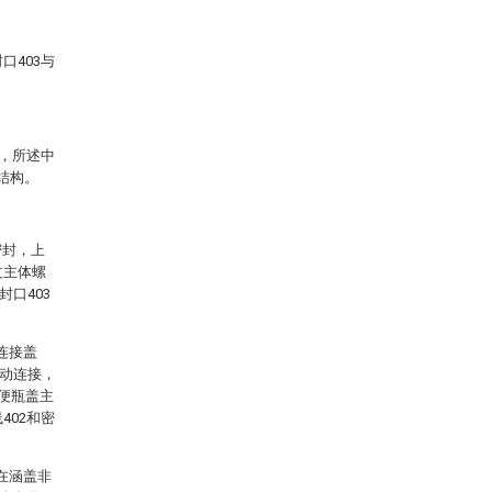
口403与
构，所述中
型结构。
密封，上
过主体螺
封口403
连接盖
滑动连接，
方便瓶盖主
402和密
在涵盖非