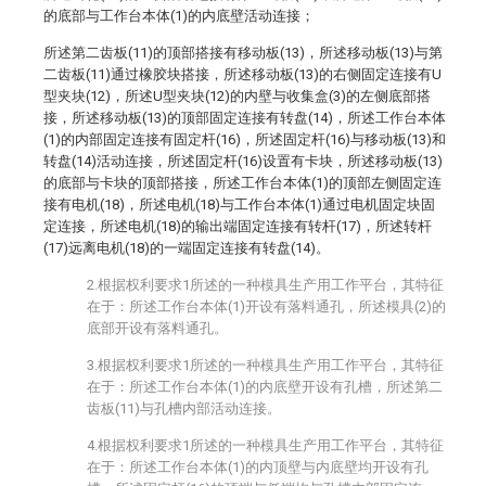
的底部与工作台本体(1)的内底壁活动连接；
所述第二齿板(11)的顶部搭接有移动板(13)，所述移动板(13)与第
二齿板(11)通过橡胶块搭接，所述移动板(13)的右侧固定连接有U
型夹块(12)，所述U型夹块(12)的内壁与收集盒(3)的左侧底部搭
接，所述移动板(13)的顶部固定连接有转盘(14)，所述工作台本体
(1)的内部固定连接有固定杆(16)，所述固定杆(16)与移动板(13)和
转盘(14)活动连接，所述固定杆(16)设置有卡块，所述移动板(13)
的底部与卡块的顶部搭接，所述工作台本体(1)的顶部左侧固定连
接有电机(18)，所述电机(18)与工作台本体(1)通过电机固定块固
定连接，所述电机(18)的输出端固定连接有转杆(17)，所述转杆
(17)远离电机(18)的一端固定连接有转盘(14)。
2.根据权利要求1所述的一种模具生产用工作平台，其特征
在于：所述工作台本体(1)开设有落料通孔，所述模具(2)的
底部开设有落料通孔。
3.根据权利要求1所述的一种模具生产用工作平台，其特征
在于：所述工作台本体(1)的内底壁开设有孔槽，所述第二
齿板(11)与孔槽内部活动连接。
4.根据权利要求1所述的一种模具生产用工作平台，其特征
在于：所述工作台本体(1)的内顶壁与内底壁均开设有孔