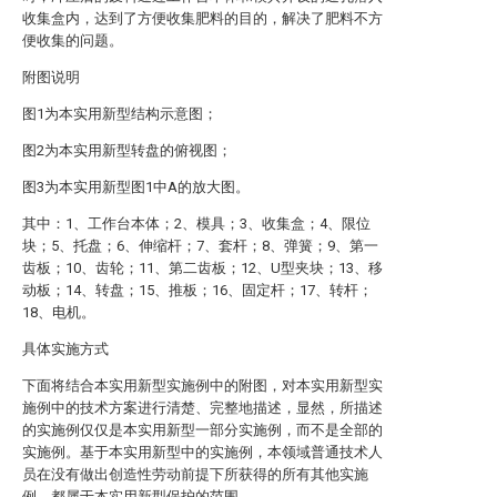
收集盒内，达到了方便收集肥料的目的，解决了肥料不方
便收集的问题。
附图说明
图1为本实用新型结构示意图；
图2为本实用新型转盘的俯视图；
图3为本实用新型图1中A的放大图。
其中：1、工作台本体；2、模具；3、收集盒；4、限位
块；5、托盘；6、伸缩杆；7、套杆；8、弹簧；9、第一
齿板；10、齿轮；11、第二齿板；12、U型夹块；13、移
动板；14、转盘；15、推板；16、固定杆；17、转杆；
18、电机。
具体实施方式
下面将结合本实用新型实施例中的附图，对本实用新型实
施例中的技术方案进行清楚、完整地描述，显然，所描述
的实施例仅仅是本实用新型一部分实施例，而不是全部的
实施例。基于本实用新型中的实施例，本领域普通技术人
员在没有做出创造性劳动前提下所获得的所有其他实施
例，都属于本实用新型保护的范围。