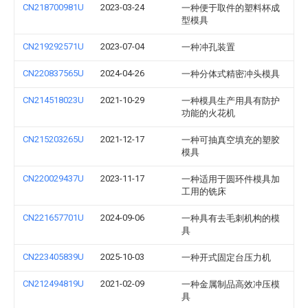
CN218700981U
2023-03-24
一种便于取件的塑料杯成
型模具
CN219292571U
2023-07-04
一种冲孔装置
CN220837565U
2024-04-26
一种分体式精密冲头模具
CN214518023U
2021-10-29
一种模具生产用具有防护
功能的火花机
CN215203265U
2021-12-17
一种可抽真空填充的塑胶
模具
CN220029437U
2023-11-17
一种适用于圆环件模具加
工用的铣床
CN221657701U
2024-09-06
一种具有去毛刺机构的模
具
CN223405839U
2025-10-03
一种开式固定台压力机
CN212494819U
2021-02-09
一种金属制品高效冲压模
具