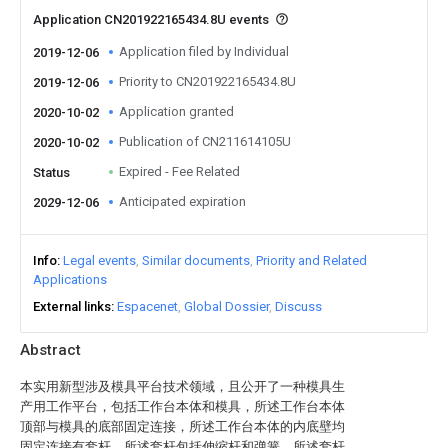
Application CN201922165434.8U events
Application filed by Individual
2019-12-06
Priority to CN201922165434.8U
2019-12-06
Application granted
2020-10-02
Publication of CN211614105U
2020-10-02
Expired - Fee Related
Status
Anticipated expiration
2029-12-06
Info
Legal events
Similar documents
Priority and Related
Applications
External links
Espacenet
Global Dossier
Discuss
Abstract
本实用新型涉及模具平台技术领域，且公开了一种模具生
产用工作平台，包括工作台本体和模具，所述工作台本体
顶部与模具的底部固定连接，所述工作台本体的内底壁均
固定连接有套杆，所述套杆包括伸缩杆和弹簧，所述套杆