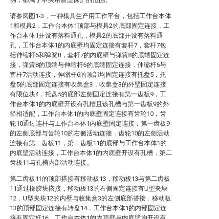
请参阅图1-3，一种模具生产用工作平台，包括工作台本体
1和模具2，工作台本体1顶部与模具2的底部固定连接，工
作台本体1开设有落料通孔，模具2的底部开设有落料通
孔，工作台本体1的内底壁均固定连接有套杆7，套杆7包
括伸缩杆6和弹簧8，套杆7的内底壁与弹簧8的底端固定连
接，弹簧8的顶端与伸缩杆6的底端固定连接，伸缩杆6与
套杆7活动连接，伸缩杆6的顶部均固定连接有托盘5，托
盘5的底部固定连接有收集盒3，收集盒3的外壁固定连接
有限位块4，托盘5的底部左侧固定连接有第一齿板9，工
作台本体1的内底壁开设有孔槽且该孔槽与第一齿板9的外
径相适配，工作台本体1的内底壁固定连接有齿轮10，齿
轮10通过连杆与工作台本体1内底壁固定连接，第一齿板9
的左侧底部与齿轮10的右侧活动连接，齿轮10的左侧活动
连接有第二齿板11，第二齿板11的底部与工作台本体1的
内底壁活动连接，工作台本体1的内底壁开设有孔槽，第二
齿板11与孔槽内部活动连接。
第二齿板11的顶部搭接有移动板13，移动板13与第二齿板
11通过橡胶块搭接，移动板13的右侧固定连接有U型夹块
12，U型夹块12的内壁与收集盒3的左侧底部搭接，移动板
13的顶部固定连接有转盘14，工作台本体1的内部固定连
接有固定杆16，工作台本体1的内顶壁与内底壁均开设有