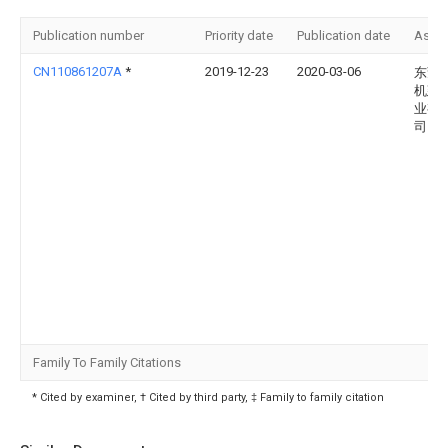
Publication number
Priority date
Publication date
Assi
CN110861207A
*
2019-12-23
2020-03-06
东莞
机建
业有
司
Family To Family Citations
* Cited by examiner, † Cited by third party, ‡ Family to family citation