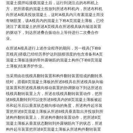
混凝土搅拌站接载混凝土后，运行到浇注点的布料机上
方，把所搭载的混凝土投放到所述布料机内，所述布料机
向所述A模具投放混凝土，这时A模具内只有素混凝土而没
有钢筋笼，该A模具内的混凝土下称A页混凝土薄板，已经
浇注了素混凝土的所述A页模具在所述模具纵向输送装置
的驱动下，到达所述叠合振动台上等待进行二次叠合作
业。
在所述A模具进行上述作业程序的期间，另一模具(下称B
页模具)搭载已经经历养护达到脱模强度的包含准备和A页
混凝土薄板连接的带外露钢筋的混凝土构件(下称B页混凝
土薄板)结束养护作业。
当采用由在线模具翻转装置和构件翻转装置组成的翻转系
统时，搭载B页混凝土薄板的所述B模具在所述模具纵向输
送装置和所述模具横向移动装置的协调驱动下到达所述在
线模具翻转装置上方，所述在线模具翻转装置动作，把所
述B模具翻转到可以使所述B模具内的B页混凝土薄板被起
吊和起吊后以垂直状态横向移动的角度，所述构件起吊装
置把所述B页混凝土薄板从所述B模具垂直取出并投放到所
述构件翻转装置上，所述构件翻转装置动作，把所述B页
混凝土薄板从垂直状态翻转到外露钢筋向下的状态，所述
构件起吊装置把所述B页混凝土薄板从所述构件翻转装置