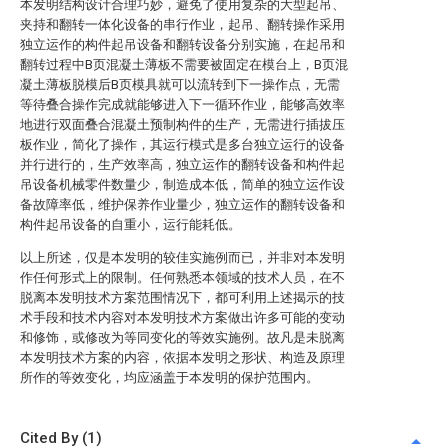
本发明结构设计合理巧妙，避免了使用复杂的大型起吊、
夹持和翻转一体化设备的串行作业，起吊、翻转操作采用
独立运作的构件起吊设备和翻转设备分别实施，在起吊和
翻转过程中B页混凝土薄板不需要被固定在模台上，B页混
凝土薄板脱模后B页模具就可以流转到下一操作点，无需
等待叠合操作完成就能够进入下一循环作业，能够高效率
地进行双面叠合混凝土预制构件的生产，无需进行插拔压
板作业，简化了操作，其运行模式是多台独立运行的设备
并行进行的，生产效率高，独立运作的翻转设备和构件起
吊设备机械零件数量少，制造成本低，简单的独立运作设
备故障率低，维护保养作业量少，独立运作的翻转设备和
构件起吊设备的自重小，运行能耗低。
以上所述，仅是本发明的较佳实施例而已，并非对本发明
作任何形式上的限制。任何熟悉本领域的技术人员，在不
脱离本发明技术方案范围情况下，都可利用上述揭示的技
术手段和技术内容对本发明技术方案做出许多可能的变动
和修饰，或修改为等同变化的等效实施例。故凡是未脱离
本发明技术方案的内容，依据本发明之形状、构造及原理
所作的等效变化，均应涵盖于本发明的保护范围内。
Cited By (1)