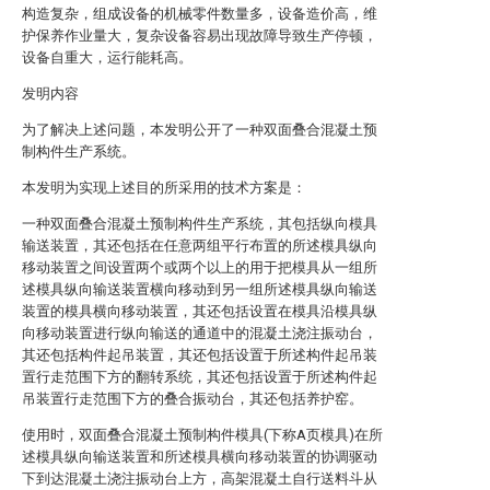
构造复杂，组成设备的机械零件数量多，设备造价高，维
护保养作业量大，复杂设备容易出现故障导致生产停顿，
设备自重大，运行能耗高。
发明内容
为了解决上述问题，本发明公开了一种双面叠合混凝土预
制构件生产系统。
本发明为实现上述目的所采用的技术方案是：
一种双面叠合混凝土预制构件生产系统，其包括纵向模具
输送装置，其还包括在任意两组平行布置的所述模具纵向
移动装置之间设置两个或两个以上的用于把模具从一组所
述模具纵向输送装置横向移动到另一组所述模具纵向输送
装置的模具横向移动装置，其还包括设置在模具沿模具纵
向移动装置进行纵向输送的通道中的混凝土浇注振动台，
其还包括构件起吊装置，其还包括设置于所述构件起吊装
置行走范围下方的翻转系统，其还包括设置于所述构件起
吊装置行走范围下方的叠合振动台，其还包括养护窑。
使用时，双面叠合混凝土预制构件模具(下称A页模具)在所
述模具纵向输送装置和所述模具横向移动装置的协调驱动
下到达混凝土浇注振动台上方，高架混凝土自行送料斗从