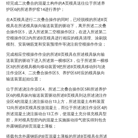
经完成二次叠合的混凝土构件的A页模具送往位于所述养
护区6的所述养护窑14进行养护；
在A页模具进行二次叠合操作的同时，已经脱模的所述B页
模具在所述模具纵向输送装置的驱动下，离开所述二次叠
合操作区5，进入所述第二空模操作区2，在进入所述第二
空模操作区2内所述B页模具进行相应的模具清理、涂刷脱
模剂、安装钢筋笼和安装预埋件等浇注前空模操作作业；
完成相应空模操作作业的所述B页模具在所述模具纵向输
送装置的驱动下进入所述第一横移区3，位于所述第一横移
区3的所述模具横向移动装置9把所述B页模具移动到与浇
注作业区4、二次叠合操作区5、养护区6对应的模具纵向
输送装置起始位置；
位于所述浇注作业区4、所述二次叠合操作区5和所述养护
区6的模具纵向输送装置驱动所述B页模具到达所述浇注作
业区4的混凝土浇注振动台13上方，所述混凝土布料装置
12向所述B页模具投放混凝土，而位于所述浇注作业区4的
所述混凝土浇注振动台13工作，使混凝土充分填充模具型
腔，并对模具型腔内的混凝土实施振动排气密实得到包含
外露钢筋的B页混凝土薄板；
搭载包含外露钢筋的B页混凝土薄板的所述B页模具在所述