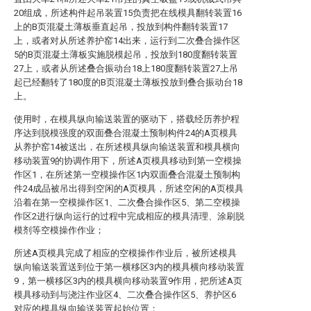
20组成，所述构件起吊装置15负责把在线模具翻转装置16
上的B页混凝土薄板垂直起吊，投放到构件翻转装置17
上，或者对从所述养护窑14出来，运行到二次叠合操作区
5的B页混凝土薄板实施脱模起吊，投放到180度翻转装置
27上，或者从所述叠合振动台18上180度翻转装置27上吊
起已经翻转了180度的B页混凝土薄板投放到叠合振动台18
上。
使用时，在模具纵向输送装置的驱动下，搭载经历养护程
序达到脱模强度的双面叠合混凝土预制构件24的A页模具
从养护窑14被送出，在所述模具纵向输送装置和模具横向
移动装置9的协调作用下，所述A页模具移动到第一空模操
作区1，在所述第一空模操作区1内双面叠合混凝土预制构
件24成品被吊出得到空闲的A页模具，所述空闲的A页模具
沿着在第一空模操作区1、二次叠合操作区5、第二空模操
作区2进行纵向运行的过程中完成相应的模具清理、涂刷脱
模剂等空模操作作业；
所述A页模具完成了相应的空模操作作业后，被所述模具
纵向输送装置送到位于第一横移区3内的模具横向移动装置
9，第一横移区3内的模具横向移动装置9作用，把所述A页
模具移动到与浇注作业区4、二次叠合操作区5、养护区6
对应的模具纵向输送装置起始位置；