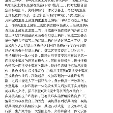
混凝土薄板(下称B页混凝土薄板)的侧模拆除，使用压条把
B页混凝土薄板压紧在模台(下称B模具)上，同时把模台固
定夹持在起吊、夹持和翻转一体化设备上，再把B页混凝
土薄板连同B模具一起进行起吊翻转180度，转投放到另一
片刚完成混凝土浇注的素混凝土薄板(下称A页混凝土薄板)
上，使B页混凝土薄板上露出的连接钢筋进入已经浇注的A
页混凝土薄板素混凝土内，形成由钢筋连接的内外两页混
凝土薄壁结构组成的双面叠合混凝土构件，完成二次叠合
操作的模台搭载其上的混凝土构件则通过第二次养护，使
后浇注的A页混凝土薄板也达到可以脱模的强度而得到最
终的双面叠合混凝土构件。该工艺需要使用大型的起吊、
夹持和翻转一体化设备，翻转过程需要安装压板以把第一
面混凝土薄板的压紧在模台上，同时夹持模台，进行连模
台带第一面混凝土薄板的翻转，翻转后需进行拆除压板操
作，叠合操作过程操作复杂，B模具须等到B页混凝土薄板
完成叠合作业后，跟随起吊、夹持和翻转一体化设备回
翻，之后才能进入下一循环作业，叠合模具生产效率低，
大型起吊、夹持和翻转一体化设备要先后按顺序实施翻转
前模具的夹持、插压板把B页混凝土薄板固定在模台上，
实施模具的提升和翻转，还有拔压实施板解除叠合后B页
混凝土薄板在模台上的固定，实施叠合后模具回翻，实施
模具回翻后模具解除夹持，其运行模式是一台设备串行进
行的，生产效率低，大型的起吊、夹持和翻转一体化设备