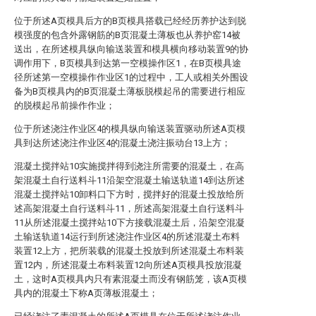
位于所述A页模具后方的B页模具搭载已经经历养护达到脱
模强度的包含外露钢筋的B页混凝土薄板也从养护窑14被
送出，在所述模具纵向输送装置和模具横向移动装置9的协
调作用下，B页模具到达第一空模操作区1，在B页模具途
径所述第一空模操作作业区1的过程中，工人或相关外围设
备为B页模具内的B页混凝土薄板脱模起吊的需要进行相应
的脱模起吊前操作作业；
位于所述浇注作业区4的模具纵向输送装置驱动所述A页模
具到达所述浇注作业区4的混凝土浇注振动台13上方；
混凝土搅拌站10实施搅拌得到浇注所需要的混凝土，在高
架混凝土自行送料斗11沿架空混凝土输送轨道14到达所述
混凝土搅拌站10卸料口下方时，搅拌好的混凝土投放给所
述高架混凝土自行送料斗11，所述高架混凝土自行送料斗
11从所述混凝土搅拌站10下方接载混凝土后，沿架空混凝
土输送轨道14运行到所述浇注作业区4的所述混凝土布料
装置12上方，把所装载的混凝土投放到所述混凝土布料装
置12内，所述混凝土布料装置12向所述A页模具投放混凝
土，这时A页模具内只有素混凝土而没有钢筋笼，该A页模
具内的混凝土下称A页薄板混凝土；