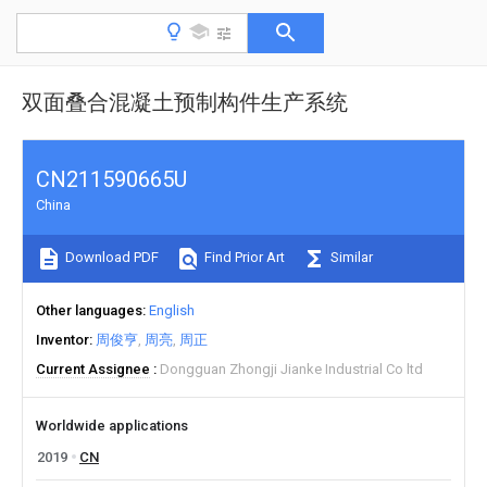
双面叠合混凝土预制构件生产系统
CN211590665U
China
Download PDF
Find Prior Art
Similar
Other languages
English
Inventor
周俊亨
周亮
周正
Current Assignee
Dongguan Zhongji Jianke Industrial Co ltd
Worldwide applications
2019
CN