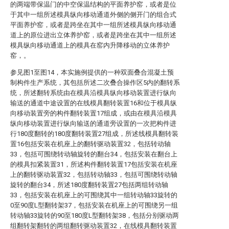
的两端带保温门的中空保温结构的平面养护窑，或者是位
于其中一组所述模具纵向移动通道外侧的侧开门的组合式
平面养护窑，或者是跨坐在其中一组所述模具纵向移动通
道上的原位进出立体养护窑，或者是跨坐在其中一组所述
模具纵向移动通道上的模具在窑内升降移动的立体养护
窑，。
参见图1至图14，本实施例提供的一种双面叠合混凝土预
制构件生产系统，其包括所述二次叠合操作区5内的翻转系
统，所述翻转系统由在模具沿模具纵向移动装置进行纵向
输送的通道中途设置的在线模具翻转装置16和位于模具纵
向移动装置旁的构件翻转装置17组成，或由在模具沿模具
纵向移动装置进行纵向输送的通道旁设置的一次把构件进
行180度翻转的180度翻转装置27组成，所述线模具翻转装
置16包括安装在机座上的翻转驱动装置32，包括转动轴
33，包括可围绕转动轴旋转的翻台34，包括安装在翻台上
的模具扣紧装置31，所述构件翻转装置17包括安装在机座
上的翻转驱动装置32，包括转动轴33，包括可围绕转动轴
旋转的翻台34，所述180度翻转装置27包括两组转动轴
33，包括安装在机座上的可围绕其中一组转动轴33旋转的
0至90度L型翻转架37，包括安装在机座上的可围绕另一组
转动轴33旋转的90至180度L型翻转架38，包括分别驱动两
组翻转架翻转的两组翻转驱动装置32，在线模具翻转装置