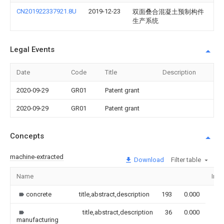
CN201922337921.8U
2019-12-23
双面叠合混凝土预制构件
生产系统
Legal Events
Date
Code
Title
Description
2020-09-29
GR01
Patent grant
2020-09-29
GR01
Patent grant
Concepts
machine-extracted
Download
Filter table
Name
Ima
concrete
title,abstract,description
193
0.000
title,abstract,description
36
0.000
manufacturing