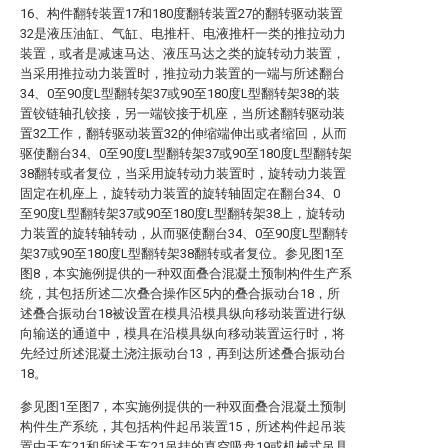
16、构件翻转装置17和180度翻转装置27的翻转驱动装置
32是液压油缸、气缸、电推杆、电液推杆一类的推拉动力
装置，或者是减速马达、液压马达之类的旋转动力装置，
当采用推拉动力装置时，推拉动力装置的一端与所述翻台
34、0至90度L型翻转架37或90至180度L型翻转架38的装
置铰链轴孔铰接，另一端铰接于机座，当所述翻转驱动装
置32工作，翻转驱动装置32的伸缩端伸出或者缩回，从而
驱使翻台34、0至90度L型翻转架37或90至180度L型翻转架
38翻转或者复位，当采用旋转动力装置时，旋转动力装置
固定在机座上，旋转动力装置的旋转轴固定在翻台34、0
至90度L型翻转架37或90至180度L型翻转架38上，旋转动
力装置的旋转轴转动，从而驱使翻台34、0至90度L型翻转
架37或90至180度L型翻转架38翻转或者复位。参见图1至
图8，本实施例提供的一种双面叠合混凝土预制构件生产系
统，其包括所述二次叠合操作区5内的叠合振动台18，所
述叠合振动台18被设置在模具沿模具纵向移动装置进行纵
向输送的通道中，模具在沿模具纵向移动装置运行时，将
先经过所述混凝土浇注振动台13，再到达所述叠合振动台
18。
参见图1至图7，本实施例提供的一种双面叠合混凝土预制
构件生产系统，其包括构件起吊装置15，所述构件起吊装
置由天车21和所述天车21吊挂的真空吸盘19或机械式吊具