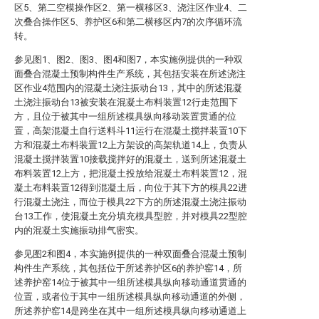
区5、第二空模操作区2、第一横移区3、浇注区作业4、二
次叠合操作区5、养护区6和第二横移区内7的次序循环流
转。
参见图1、图2、图3、图4和图7，本实施例提供的一种双
面叠合混凝土预制构件生产系统，其包括安装在所述浇注
区作业4范围内的混凝土浇注振动台13，其中的所述混凝
土浇注振动台13被安装在混凝土布料装置12行走范围下
方，且位于被其中一组所述模具纵向移动装置贯通的位
置，高架混凝土自行送料斗11运行在混凝土搅拌装置10下
方和混凝土布料装置12上方架设的高架轨道14上，负责从
混凝土搅拌装置10接载搅拌好的混凝土，送到所述混凝土
布料装置12上方，把混凝土投放给混凝土布料装置12，混
凝土布料装置12得到混凝土后，向位于其下方的模具22进
行混凝土浇注，而位于模具22下方的所述混凝土浇注振动
台13工作，使混凝土充分填充模具型腔，并对模具22型腔
内的混凝土实施振动排气密实。
参见图2和图4，本实施例提供的一种双面叠合混凝土预制
构件生产系统，其包括位于所述养护区6的养护窑14，所
述养护窑14位于被其中一组所述模具纵向移动通道贯通的
位置，或者位于其中一组所述模具纵向移动通道的外侧，
所述养护窑14是跨坐在其中一组所述模具纵向移动通道上