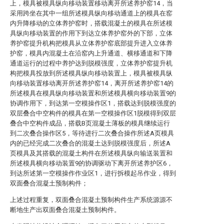
上，模具被模具纵向移动装置移动离开所述养护窑14，当
采用跨坐在其中一组所述模具纵向移动通道上的模具在窑
内升降移动的立体养护窑时，搭载混凝土的模具在所述模
具纵向移动装置的作用下到达立体养护窑外的下部，立体
养护窑提升机构把模具从立体养护窑底部提升进入立体养
护窑，模具内混凝土在沿窑内上升通道、横移通道和下降
通道运行的过程中养护达到脱模强度，立体养护窑提升机
构把模具投放到所述模具纵向移动装置上，模具被模具纵
向移动装置移动离开所述养护窑14，离开所述养护窑14的
所述模具在模具纵向移动装置和所述模具横向移动装置9的
协调作用下，到达第一空模操作区1，搭载达到脱模强度的
双层叠合中空构件的模具在第一空模操作区1脱模得到双层
叠合中空构件成品，搭载B页混凝土薄板的模具继续运行
到二次叠合操作区5，等待进行二次叠合操作所述A页模具
内的已经完成二次叠合的混凝土达到脱模强度后，所述A
页模具及其搭载的混凝土构件在所述模具纵向输送装置和
所述模具横向移动装置9的协调驱动下离开所述养护区6，
到达所述第一空模操作作业区1，进行拆模起吊作业，得到
双面叠合混凝土预制构件；
上述过程重复，双面叠合混凝土预制构件生产系统源源不
断地生产出双面叠合混凝土预制构件。