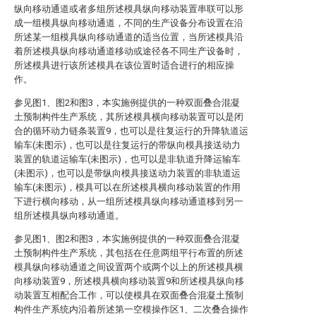
纵向移动通道或者多组所述模具纵向移动装置串联可以形
成一组模具纵向移动通道，不同的生产设备分布设置在沿
所述某一组模具纵向移动通道的适当位置，当所述模具沿
着所述模具纵向移动通道移动或途径各不同生产设备时，
所述模具进行该所述模具在该位置时适合进行的相应操
作。
参见图1、图2和图3，本实施例提供的一种双面叠合混凝
土预制构件生产系统，其所述模具横向移动装置可以是闭
合的循环动力链条装置9，也可以是往复运行的升降轨道运
输车(未图示)，也可以是往复运行的带纵向模具接送动力
装置的轨道运输车(未图示)，也可以是非轨道升降运输车
(未图示)，也可以是带纵向模具接送动力装置的非轨道运
输车(未图示)，模具可以在所述模具横向移动装置的作用
下进行横向移动，从一组所述模具纵向移动通道移到另一
组所述模具纵向移动通道。
参见图1、图2和图3，本实施例提供的一种双面叠合混凝
土预制构件生产系统，其包括在任意两组平行布置的所述
模具纵向移动通道之间设置两个或两个以上的所述模具横
向移动装置9，所述模具横向移动装置9和所述模具纵向移
动装置互相配合工作，可以使模具在双面叠合混凝土预制
构件生产系统内沿着所述第一空模操作区1、二次叠合操作