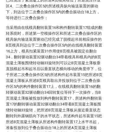
已经浇注了素混凝土的所述A页模具在位于所述浇注作业
区4、二次叠合操作区5的所述模具纵向输送装置的驱动
下，到达位于二次叠合操作区5内的叠合振动台18上方，
等待进行二次叠合操作；
当采用由在线模具翻转装置16和构件翻转装置17组成的翻
转系统时，所述第一空模操作区和所述二次叠合操作区的
模具纵向输送装置驱动已经完成了脱模起吊前相应操作的
B页模具到达位于二次叠合操作区5内的在线模具翻转装置
16上方，模具扣紧装置31作用使B页模具被固定在翻台
34，翻转驱动装置32驱动翻台34带着模具和模具内的B页
混凝土薄板围绕转动轴33旋转到可以让B页混凝土薄板垂
直脱模起吊和起吊后以垂直状态横向移动的角度停下，位
于所述二次叠合操作区5的所述构件起吊装置15把所述B页
混凝土薄板从所述B页模具取出并投放到位于二次叠合操
作区5内的构件翻转装置17上，在线模具翻转装置16的翻
转驱动装置32驱动翻台34回转复位等待下一次操作，当B
页混凝土薄板被投放到构件翻转装置17，所述构件翻转装
置17的翻转驱动装置32驱动翻台34带着B页混凝土薄板围
绕转动轴33旋转，把所述B页混凝土薄板从接近垂直状态
翻转到外露钢筋向下的水平状态，所述构件起吊装置15把
所述B页混凝土薄板从所述构件翻转装置17上水平吊起，
准备投放到位于叠合振动台18上的所述A页混凝土薄板