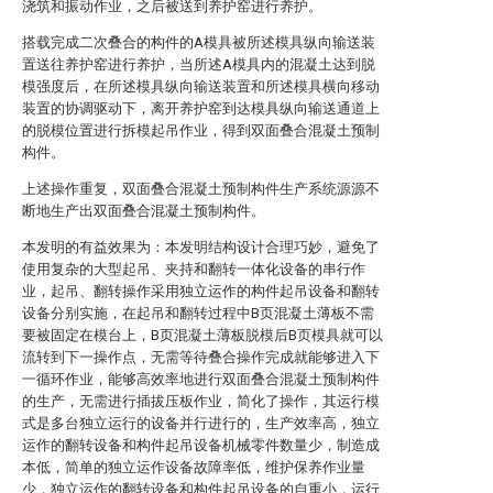
浇筑和振动作业，之后被送到养护窑进行养护。
搭载完成二次叠合的构件的A模具被所述模具纵向输送装
置送往养护窑进行养护，当所述A模具内的混凝土达到脱
模强度后，在所述模具纵向输送装置和所述模具横向移动
装置的协调驱动下，离开养护窑到达模具纵向输送通道上
的脱模位置进行拆模起吊作业，得到双面叠合混凝土预制
构件。
上述操作重复，双面叠合混凝土预制构件生产系统源源不
断地生产出双面叠合混凝土预制构件。
本发明的有益效果为：本发明结构设计合理巧妙，避免了
使用复杂的大型起吊、夹持和翻转一体化设备的串行作
业，起吊、翻转操作采用独立运作的构件起吊设备和翻转
设备分别实施，在起吊和翻转过程中B页混凝土薄板不需
要被固定在模台上，B页混凝土薄板脱模后B页模具就可以
流转到下一操作点，无需等待叠合操作完成就能够进入下
一循环作业，能够高效率地进行双面叠合混凝土预制构件
的生产，无需进行插拔压板作业，简化了操作，其运行模
式是多台独立运行的设备并行进行的，生产效率高，独立
运作的翻转设备和构件起吊设备机械零件数量少，制造成
本低，简单的独立运作设备故障率低，维护保养作业量
少，独立运作的翻转设备和构件起吊设备的自重小，运行