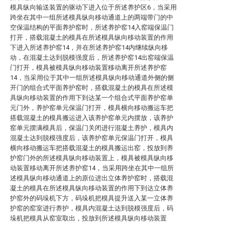
模具纵向输送装置的驱动下进入位于所述养护区6，当采用
跨坐在其中一组所述模具纵向移动通道上的两端带门的中
空保温结构的平面养护窑时，所述养护窑14入窑端保温门
打开，搭载混凝土的模具在所述模具纵向移动装置的作用
下进入所述养护窑14，并在所述养护窑14内继续纵向移
动，在混凝土达到脱模强度后，所述养护窑14出窑端保温
门打开，模具被模具纵向移动装置移动离开所述养护窑
14，当采用位于其中一组所述模具纵向移动通道外侧的侧
开门的组合式平面养护窑时，搭载混凝土的模具在所述模
具纵向移动装置的作用下到达某一个组合式平面养护窑单
元门外，养护窑单元保温门打开，模具横向移动搬运车把
搭载混凝土的模具搬运进入该养护窑单元内摆放，该养护
窑单元摆满模具后，保温门关闭进行混凝土养护，模具内
混凝土达到脱模强度后，该养护窑单元保温门打开，模具
横向移动搬运车把搭载混凝土的模具搬运出窑，投放到养
护窑门外的所述模具纵向移动装置上，模具被模具纵向移
动装置移动离开所述养护窑14，当采用跨坐在其中一组所
述模具纵向移动通道上的原位进出立体养护窑时，搭载混
凝土的模具在所述模具纵向移动装置的作用下到达立体养
护窑外的码垛机下方，码垛机把模具提升送入某一立体养
护窑的窑室进行养护，模具内混凝土达到脱模强度后，码
垛机把模具从窑室取出，投放到所述模具纵向移动装置