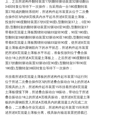
上，之后所述构件翻转装置17的翻转驱动装置32驱动翻台
34回转复位等待下一次操作；当采用由一台180度翻转装
置27组成的翻转系统时，所述构件起吊装置从位于二次叠
合操作区5内的B页模具内水平起吊所述B页混凝土薄板，
投放到180度翻转装置27的0至90度L型翻转架37上，0至90
度L型翻转架的翻转驱动装置32驱动0至90度L型翻转架37
带着B页混凝土薄板围绕转动轴33旋转90度，90至180度L
型翻转架38的翻转驱动装置32驱动90至180度L型翻转38架
带着B页混凝土薄板围绕转动轴33旋转90度，使所述B页混
凝土薄板成外露钢筋向下的水平状态，所述构件起吊装置
把所述B页混凝土薄板水平吊起，准备投放到位于叠合振
动台18上的所述A页混凝土薄板上，之后所述180度翻转装
置27的翻转驱动装置32驱动0至90度L型翻转架37和90至
180度L型翻转架38回转复位等待下一次操作；
吊挂着所述B页混凝土薄板的所述构件起吊装置15运行到
位于所述二次叠合操作区5的所述叠合振动台18上的所述A
页模具的上方，所述构件起吊装置15吊挂着所述B页混凝
土薄板缓慢下降，所述叠合振动台18振动，带动位于所述
叠合振动台18上的所述A页模具振动，使所述B页混凝土薄
板的外露钢筋贯入所述A页模具内的素混凝土内完成二次
叠合，二次叠合作业完成后，所述构件起吊装置15吊和所
述所述B页混凝土薄板分离，模具纵向输送装置把搭载已