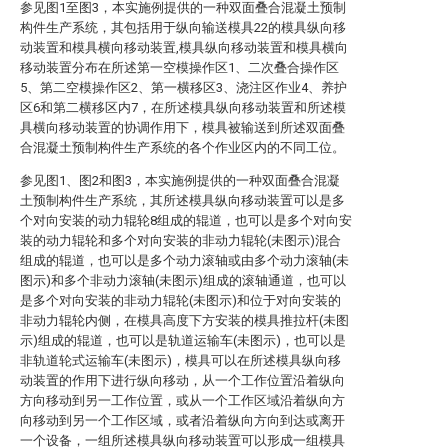
参见图1至图3，本实施例提供的一种双面叠合混凝土预制
构件生产系统，其包括用于纵向输送模具22的模具纵向移
动装置和模具横向移动装置,模具纵向移动装置和模具横向
移动装置分布在所述第一空模操作区1、二次叠合操作区
5、第二空模操作区2、第一横移区3、浇注区作业4、养护
区6和第二横移区内7，在所述模具纵向移动装置和所述模
具横向移动装置的协调作用下，模具被输送到所述双面叠
合混凝土预制构件生产系统的各个作业区内的不同工位。
参见图1、图2和图3，本实施例提供的一种双面叠合混凝
土预制构件生产系统，其所述模具纵向移动装置可以是多
个对向安装的动力辊轮8组成的辊道，也可以是多个对向安
装的动力辊轮和多个对向安装的非动力辊轮(未图示)混合
组成的辊道，也可以是多个动力滚轴或由多个动力滚轴(未
图示)和多个非动力滚轴(未图示)组成的滚轴通道，也可以
是多个对向安装的非动力辊轮(未图示)和位于对向安装的
非动力辊轮内侧，在模具高度下方安装的模具推拉杆(未图
示)组成的辊道，也可以是轨道运输车(未图示)，也可以是
非轨道轮式运输车(未图示)，模具可以在所述模具纵向移
动装置的作用下进行纵向移动，从一个工作位置沿着纵向
方向移动到另一工作位置，或从一个工作区域沿着纵向方
向移动到另一个工作区域，或者沿着纵向方向到达或离开
一个设备，一组所述模具纵向移动装置可以形成一组模具