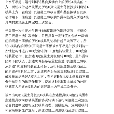
上水平吊起，运行到所述叠合振动台上的所述A模具的上
方，所述构件起吊装置把所述B页混凝土薄板投放到所述A
模具上方，在所述B页混凝土薄板自重和叠合振动台的振
动作用下，使所述B页混凝土薄板的外露钢筋贯入所述A模
具内的素混凝土内完成二次叠合。
当采用一次性把构件进行180度翻转的翻转装置，搭载经
历了混凝土浇注和养护，且已具备一定强度的包含外露钢
筋的混凝土薄板的所述B模具到达构件起吊装置下方，所
述B模具内的所述B页混凝土薄板被水平吊起并投放到能一
次性把构件进行180度翻转的180度翻转装置上，180度翻
转装置动作，把所述B页混凝土薄板翻转180度，呈外露钢
筋向下的状态，所述构件起吊装置把所述B页混凝土薄板
从所述180度翻转装置上吊起，运行到所述叠合振动台上
的所述A模具的上方，所述构件起吊装置把所述B页混凝土
薄板投放到所述A模具上方，在所述B页混凝土薄板自重和
叠合振动台的振动作用下，使所述B页混凝土薄板的外露
钢筋贯入所述A模具内的素混凝土内完成二次叠合。
被吊出B页混凝土薄板的B模具在所述模具纵向输送装置和
所述模具横向移动装置的协调驱动下运行向混凝土浇注振
动台的途中完成相应的模具清理、侧模组装、涂刷脱模剂
和安装钢筋笼作业后，到达混凝土浇注振动台进行混凝土