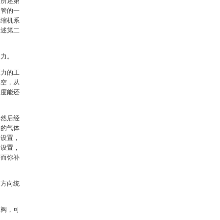
；所述第
收管的一
压缩机系
所述第二
动力。
压力的工
真空，从
速度能还
，然后经
中的气体
的设置，
的设置，
进而弥补
。
动方向统
球阀，可