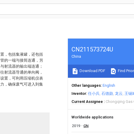
CN211573724U
装置，包括集液罐，还包括
China
收管的一端与接筒连通，另
端与射流器的输出端连通；
Download PDF
Find Prior
筒往射流器导通的单向阀，
的设置，可利用压缩机仪表
阻力，确保废气可进入到集
Other languages
English
Inventor
任小兵
石德勋
龙云
王锡
Current Assignee
Chongqing Gas 
Worldwide applications
2019
CN