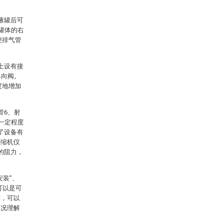
液罐后可
罐体的右
便排气管
上设有接
单向阀。
度地增加
管6、射
一定程度
了设备有
压缩机仪
的阻力，
装”、
可以是可
连，可以
情况理解