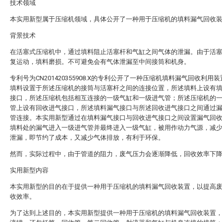
技术领域
本实用新型属于压缩机领域，具体公开了一种用于压缩机的填料漏气回收
背景技术
在活塞式压缩机中，通过填料阻止活塞杆和气缸之间气体的泄漏。由于活
复运动，填料磨损。不可避免会有气体泄漏至中间接筒和机身。
专利号为CN201420355908.X的专利公开了一种压缩机填料漏气回收利用
填料设置于所述压缩机的接筒与活塞杆之间的连接位置，所述填料上设有
接口，所述压缩机包括相互连接的一级气缸和一级进气管；所述压缩机的
管上设有回收进气接口，所述填料漏气接口与所述回收进气接口之间通过
管连接。本实用新型通过在填料漏气接口与回收进气接口之间设置漏气回
填料处的漏气进入一级进气管并最终进入一级气缸，被用作动力气源，减
泄漏，即节约了成本，又减少气体排放，有利于环保。
然而，实际过程中，由于管道的阻力，废气压力会逐渐降低，回收效率下
实用新型内容
本实用新型的目的在于提供一种用于压缩机的填料漏气回收装置，以提高
收效率。
为了达到上述目的，本实用新型提供一种用于压缩机的填料漏气回收装置