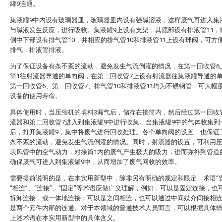
罐9连通。
集液罐9中内设有玻璃器皿，玻璃器皿内设有强碱溶液，这样废气再进入集
与碱液发生反应，进行吸收。集液罐9上设有支架，其底部设有排液管11，
侧中下部设有排气管10，并相应的排气管10和排液管11上设有球阀，可方
排气，排液管排液。
为了保证设备有条不紊的流动，避免发生气流倒灌的情况，在第一回收管6
筒1往射流器导通的单向阀，在第二回收管7上设有射流器往集液罐导通的
第一回收管6、第二回收管7、排气管10和排液管11均为不锈钢管，可大幅
设备的使用寿命。
具体使用时，当压缩机的填料3漏气后，储存在接筒内，然后经过第一回收
流器和第二回收管7进入到集液罐9中进行收集。当集液罐9中的气体收集到
后，打开集液罐9，集中将废气进行回收处理。各个单向阀的设置，也保证
条不紊的流动，避免发生气流倒灌的情况。同时，射流器的设置，可利用
表风管中的空气动力，对接筒1内的废气产生极大的吸力，进而弥补到管道
确保废气可进入到集液罐9中，从而增加了废气回收的效率。
需要提前说明的是，在本实用新型中，除非另有明确的规定和限定，术语“安
“相连”、“连接”、“固定”等术语应做广义理解，例如，可以是固定连接，也
拆卸连接，或一体地连接；可以是之间相连，也可以通过中间媒介间接相
是两个元件内部的连通。对于本领域的普通技术人员而言，可以根据具体
上述术语在本实用新型中的具体含义。