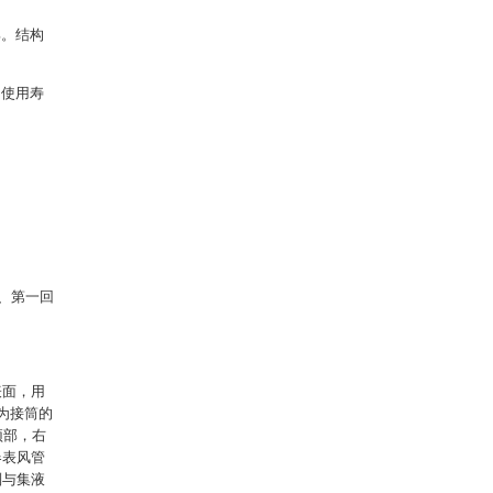
部。结构
，使用寿
5、第一回
表面，用
为接筒的
顶部，右
器表风管
则与集液