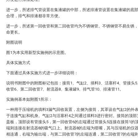
进一步，所述排气管设置在集液罐的中部，所述排液管设置在集液罐的底
合理，排气和排液都非常方便。
进一步，所述第一回收管和第二回收管均为不锈钢管。不锈钢管不易生锈
命更长。
附图说明
图1为本实用新型实施例的示意图。
具体实施方式
下面通过具体实施方式进一步详细说明：
说明书附图中的附图标记包括：接筒1、气缸2、填料3、活塞杆4、管接头
收管6、第二回收管7、射流器8、集液罐9、排气管10、排液管11。
实施例基本如附图1所示：
一种用于压缩机的填料3漏气回收装置，左侧为接筒，其罩设在气缸2的外
于连接气缸和机身。气缸2与活塞杆4之间通过填料3进行密封。接筒的顶部
盖板，顶部设有管接头5，第一回收管6的左端通过管接头5连接在接筒1的
端则连接在射流器8的吸气口上。射流器8的左端为喷嘴，其与压缩机的仪
相连通，右端为输出端，与第二回收管7的左端连通，第二回收管7的右端