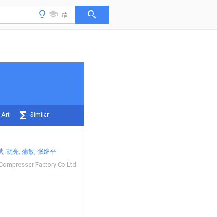
 Art
Similar
斌
胡亮
蒲敏
张继平
Compressor Factory Co Ltd