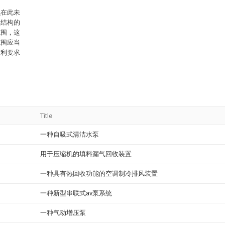
识在此未
型结构的
范围，这
范围应当
权利要求
Title
一种自吸式清洁水泵
用于压缩机的填料漏气回收装置
一种具有热回收功能的空调制冷排风装置
一种新型串联式av泵系统
一种气动增压泵