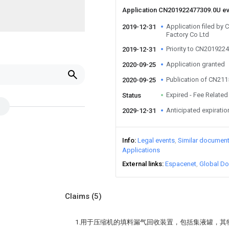
Application CN201922477309.0U e
Application filed b
2019-12-31
Factory Co Ltd
Priority to CN201922
2019-12-31
Application granted
2020-09-25
Publication of CN21
2020-09-25
Expired - Fee Related
Status
Anticipated expiratio
2029-12-31
Info
Legal events
Similar documen
Applications
External links
Espacenet
Global Do
Claims
(5)
1.用于压缩机的填料漏气回收装置，包括集液罐，