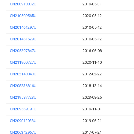
CN208918832U
2019-05-31
CN210509565U
2020-05-12
CN201461297U
2010-05-12
CN201451529U
2010-05-12
CN205297847U
2016-06-08
CN211900727U
2020-11-10
CN202148043U
2012-02-22
CN208236816U
2018-12-14
CN219587723U
2023-08-25
CN209569391U
2019-11-01
CN209012033U
2019-06-21
CN206342967U
2017-07-21