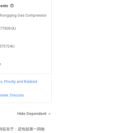
vents
y Chongqing Gas Compressor
477309.0U
1573724U
n
ts
Priority and Related
ssier
Discuss
Hide Dependent
其特征在于：还包括第一回收