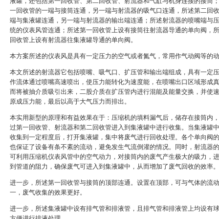
液罐，还包括第一回收管、第二回收管、射流器和气缸与机身连接的接筒
一回收管的一端与接筒连通，另一端与射流器的吸气口连通，所述第二回
端与集液罐连通，另一端与射流器的输出端连通；所述射流器的喷嘴端与
统的仪表风管连通；所述第一回收管上设有接筒往射流器导通的单向阀，
回收管上设有射流器往集液罐导通的单向阀。
本方案所述的仪表风是具有一定压力的空气或者氮气，常用作气动阀等的
本文所述的射流器它包括喷嘴、吸气口、扩压管和输出端组成，具有一定
作流体通过喷嘴高速喷出，使压力能转化为速度能，在喷嘴出口区域形成
而将被抽介质吸引出来，二股介质在扩压管内进行混能及能量交换，并使
原成压力能，最后以高于大气压力而排出。
本实用新型的原理和有益效果在于：压缩机的填料漏气后，储存在接筒内
过第一回收管、射流器和第二回收管进入到集液罐中进行收集。当集液罐
收集到一定程度后，打开集液罐，集中将废气进行回收处理。各个单向阀
也保证了设备有条不紊的流动，避免发生气流倒灌的情况。同时，射流器
可利用压缩机仪表风管中的空气动力，对接筒内的废气产生极大的吸力，
到管道的阻力，确保废气可进入到集液罐中，从而增加了废气回收的效率
进一步，所述第一回收管与接筒的顶部连通。设置在顶部，可与气体的流
一，废气收集的效果更好。
进一步，所述集液罐中设有排气管和排液管，且排气管和排液管上均设有
方便进行排液处理。