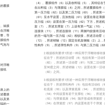
（4）、覆膜组件（6）以及收料辊（5），其特征在
中的覆膜
在出料辊（3）与薄膜辊（4）之间，所述覆膜组件（
第一压力辊（62）以及第二压力辊（63），所述第一
（61）呈水平设置，且加热辊（61）设置在靠近薄
压力辊（63）设置在第一压力辊（62）下方，所述
材、裱膜
架（7），所述支撑架（7）上设有第一气缸（10）
。在浮雕
连接块（11），所述连接块（11）两侧均铰接有活
平整，导
的另一端与第一压力辊（62）相铰接，所述活动臂（
覆膜组件
（12），所述销轴（12）固定在机架侧板（2）上
生气泡与
性构件（9），所述弹性构件（9）与第二压力辊（6
2.根据权利要求1所述一种应用于浮雕转移转
征在于：所述的活动臂（8）包括有第一活动臂
（82），所述第一活动臂（81）与第二活动臂
在对浮雕
至90度之间，所述销轴（12）设置在第一活
转接纸
（82）之间。
。
3.根据权利要求1所述一种应用于浮雕转移转
征在于：所述弹性构件（9）包括有活动柱（9
柱底座（93）以及弹簧底座（94），所述限
底座上的
（94）中间设置有若干支撑柱（96），所述
所述覆膜
（92）与弹簧底座（94）隔开形成有弹簧腔
辊以及第
（94）在弹簧腔（97）内设置有若干个弹簧
膜辊的一