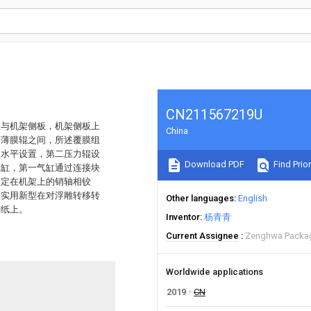
CN211567219U
座与机架侧板，机架侧板上
China
与薄膜辊之间，所述覆膜组
呈水平设置，第二压力辊设
Download PDF
Find Prior
气缸，第一气缸通过连接块
固定在机架上的销轴相铰
本实用新型在对浮雕转移转
Other languages
English
接纸上。
Inventor
杨青青
Current Assignee
Zenghwa Packag
Worldwide applications
2019
CN