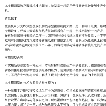
本实用新型涉及覆膜机技术领域，特别是一种应用于浮雕转移转接纸生产
机。
背景技术
覆膜机可分为即涂型覆膜机和预涂型覆膜机两大类。是一种用于纸类、板
专用设备，经橡皮滚筒和加热滚筒加压后合在一起，形成纸塑合一的产品
转移转接纸进行覆膜的工序中，因浮雕转移转接纸上具有浮雕纹路，并不
致现有的覆膜机对浮雕转移转接纸进行覆膜加工时，容易因为覆膜机上的
对浮雕转移转接纸施加的压力不够，而出现薄膜与浮雕转移转接纸之间产
褶皱。
实用新型内容
本实用新型提出在一种应用于浮雕转移转接纸生产中的覆膜机，该覆膜机
转移转接纸的覆膜中能提供足够的压力，使薄膜能平整的依附在浮雕转移
上，不易产生气泡与褶皱。解决了现有技术中使用过程中存在的上述问题
本实用新型的技术方案是这样实现的：
一种应用于浮雕转移转接纸生产中的覆膜机，包括机架底座与连接在机架
机架侧板，所述机架侧板上设有出料辊、薄膜辊、覆膜组件以及收料辊，
组件设置在出料辊与薄膜辊之间，所述覆膜组件包括有加热辊、第一压力
二压力辊，所述第一压力辊与加热辊呈水平设置，且加热辊设置在靠近薄