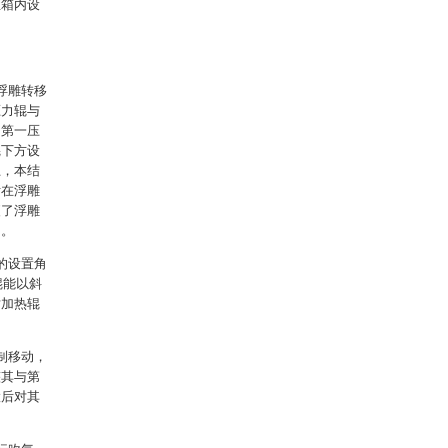
尘箱内设
浮雕转移
压力辊与
动第一压
辊下方设
上，本结
附在浮雕
便了浮雕
间。
的设置角
辊能以斜
对加热辊
制移动，
整其与第
置后对其