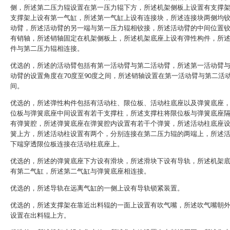
侧，所述第二压力辊设置在第一压力辊下方，所述机架侧板上设置有支撑
支撑架上设有第一气缸，所述第一气缸上设有连接块，所述连接块两侧均
动臂，所述活动臂的另一端与第一压力辊相铰接，所述活动臂的中间位置
有销轴，所述销轴固定在机架侧板上，所述机架底座上设有弹性构件，所
件与第二压力辊相连接。
优选的，所述的活动臂包括有第一活动臂与第二活动臂，所述第一活动臂
动臂的设置角度在70度至90度之间，所述销轴设置在第一活动臂与第二活
间。
优选的，所述弹性构件包括有活动柱、限位板、活动柱底座以及弹簧底座
位板与弹簧底座中间设置有若干支撑柱，所述支撑柱将限位板与弹簧底座
有弹簧腔，所述弹簧底座在弹簧腔内设置有若干个弹簧，所述活动柱底座
簧上方，所述活动柱设置有两个，分别连接在第二压力辊的两端上，所述
下端穿透限位板连接在活动柱底座上。
优选的，所述的弹簧底座下方设有滑块，所述滑块下设有导轨，所述机架
有第二气缸，所述第二气缸与弹簧底座相连接。
优选的，所述导轨在远离气缸的一侧上设有导轨锁紧装置。
优选的，所述支撑架在靠近出料辊的一面上设置有吹气嘴，所述吹气嘴朝
设置在出料辊上方。