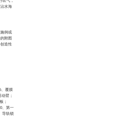
行吹气，
的沾水海
实施例或
中的附图
出创造性
6、覆膜
活动臂；
位板；
10、第一
6、导轨锁