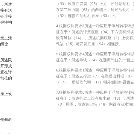
（93）设置在弹簧（95）上方，所述活动柱
架，所述
在第二压力辊（63）的两端上，所述活动柱（
铰接有活
（92）连接在活动柱底座（93）上。
铰链连接
述弹性构
4.根据权利要求3所述一种应用于浮雕转移转
征在于：所述的弹簧底座（94）下方设有滑块
设有导轨（14）， 所述机架底座（1）上设有
与第二活
气缸（15）与弹簧底座（94）相连接。
动臂之
5.根据权利要求4所述一种应用于浮雕转移转
，所述限
征在于：所述导轨（14）在远离气缸的一侧上
隔开形成
6.根据权利要求1所述一种应用于浮雕转移转
设置在弹
征在于：所述支撑架（7）在靠近出料辊（3
活动柱的
（17），所述吹气嘴（17）朝外侧倾斜设置
7.根据权利要求6所述一种应用于浮雕转移转
底座上设
征在于：所述机架上设有集尘箱（18），所述
（3）周围，所述集尘箱（18）内设有沾水海
外侧倾斜