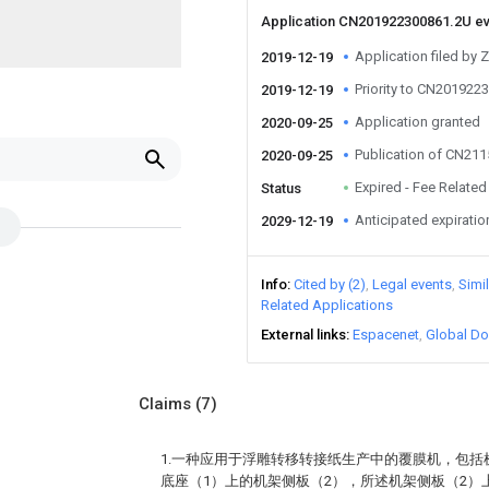
Application CN201922300861.2U e
Application filed by
2019-12-19
Priority to CN201922
2019-12-19
Application granted
2020-09-25
Publication of CN21
2020-09-25
Expired - Fee Related
Status
Anticipated expiratio
2029-12-19
Info
Cited by (2)
Legal events
Simi
Related Applications
External links
Espacenet
Global Do
Claims
(7)
1.一种应用于浮雕转移转接纸生产中的覆膜机，包括
底座（1）上的机架侧板（2），所述机架侧板（2）