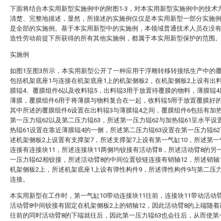
下面将结合本实用新型实施例中的附图1-3，对本实用新型实施例中的技术
清楚、完整地描述，显然，所描述的实施例仅仅是本实用新型一部分实施
是全部的实施例。基于本实用新型中的实施例，本领域普通技术人员在没
造性劳动前提下所获得的所有其他实施例，都属于本实用新型保护的范围
实施例
如图1至图3所示，本实用新型公开了一种应用于浮雕转移转接纸生产中的
包括机架底座1与连接在机架底座1上的机架侧板2，在机架侧板2上设有出
膜辊4、覆膜组件6以及收料辊5，出料辊3用于放置待覆膜的物料，薄膜辊
薄膜，覆膜组件6用于将薄膜与物料复合在一起，收料辊5用于放置覆膜好
其中所述的覆膜组件6设置在出料辊3与薄膜辊4之间，覆膜组件6包括有加热
第一压力辊62以及第二压力辊63，所述第一压力辊62与加热辊61呈水平设
热辊61设置在靠近薄膜辊4的一侧，所述第二压力辊63设置在第一压力辊6
述机架侧板2上设置有支撑架7，所述支撑架7上设有第一气缸10，所述第一
连接有连接块11，所述连接块11两侧均铰接有活动臂8，所述活动臂8的另
一压力辊62相铰接，所述活动臂8的中间位置铰链连接有销轴12，所述销轴
机架侧板2上，所述机架底座1上设有弹性构件9，所述弹性构件9与第二压力
连接。
本实用新型在工作时，第一气缸10带动连接块11往前，连接块11带动活动
活动臂8中间铰接有固定在机架侧板2上的销轴12，因此活动臂8的上端随着
往前的同时活动臂8的下端就往后，因此第一压力辊63也会往后，从而使第