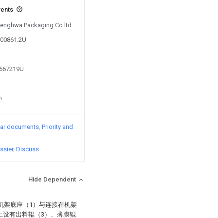
vents
 Zenghwa Packaging Co ltd
300861.2U
1567219U
n
lar documents
Priority and
ssier
Discuss
Hide Dependent
机架底座（1）与连接在机架
上设有出料辊（3）、薄膜辊