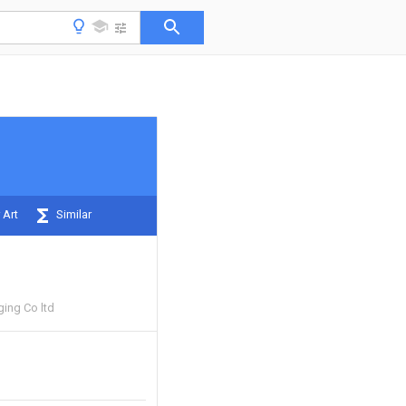
 Art
Similar
ing Co ltd