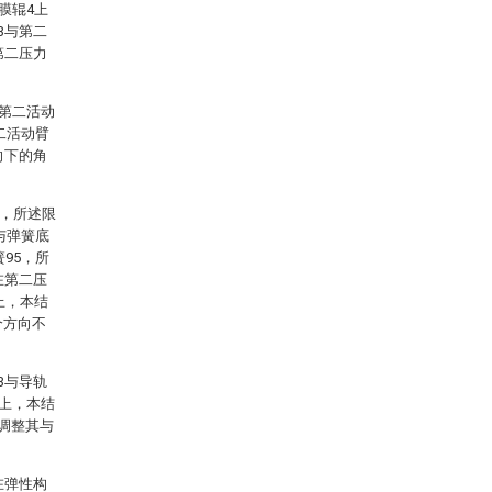
膜辊4上
3与第二
第二压力
与第二活动
二活动臂
向下的角
4，所述限
与弹簧底
95，所
在第二压
上，本结
个方向不
3与导轨
1上，本结
便调整其与
在弹性构