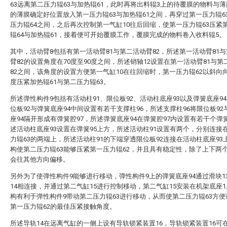
63远离第二压力辊63与加热辊61，此时再将出料辊3上的待覆膜的物料与薄
的薄膜确定好位置放入第一压力辊63与加热辊61之间，再穿过第一压力辊6
压力辊64之间，之后再次控制第一气缸10往后回缩，使第一压力辊63压紧
辊64与加热辊61，接着便可开始覆膜工作，覆膜完成的物料卷入收料辊5。
其中，活动臂8包括有第一活动臂81与第二活动臂82，所述第一活动臂81
臂82的设置角度在70度至90度之间，所述销轴12设置在第一活动臂81与第
82之间，该角度的设置方便第一气缸10在往回缩时，第一压力辊62以斜向
度压紧加热辊61与第二压力辊63。
所述弹性构件9包括有活动柱91、限位板92、活动柱底座93以及弹簧底座9
位板92与弹簧底座94中间设置有若干支撑柱96，所述支撑柱96将限位板92
座94隔开形成有弹簧腔97，所述弹簧底座94在弹簧腔97内设置有若干个弹簧
述活动柱底座93设置在弹簧95上方，所述活动柱91设置有两个，分别连接
力辊63的两端上，所述活动柱91的下端穿透限位板92连接在活动柱底座93
构使第二压力辊63能够压紧第一压力辊62，并且具有稳定性，除了上下两
会往其他方向偏移。
另外为了使弹性构件9能够进行移动，弹性构件9上的弹簧底座94通过滑块1
14相连接，并通过第二气缸15进行控制移动，第二气缸15安装在机架底座
构有利于弹性构件9带动第二压力辊63进行移动，从而使第二压力辊63方
第一压力辊62的最佳压紧接触角度。
所述导轨14在远离气缸的一侧上设有导轨锁紧装置16，导轨锁紧装置16可