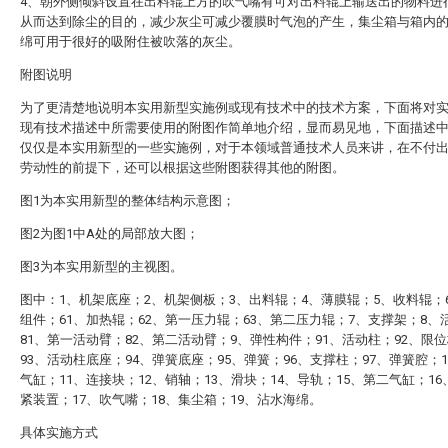
4、朝外侧倾斜设置在出料辊上方的吹气嘴有可对出料辊上输送出的物料进
从而达到除尘的目的，减少灰尘可减少覆膜时气泡的产生，集尘箱与箱内
绵可用于很好的吸附住被吹落的灰尘。
附图说明
为了更清楚地说明本实用新型实施例或现有技术中的技术方案，下面将对
现有技术描述中所需要使用的附图作简单地介绍，显而易见地，下面描述
仅仅是本实用新型的一些实施例，对于本领域普通技术人员来讲，在不付
劳动性的前提下，还可以根据这些附图获得其他的附图。
图1为本实用新型的整体结构示意图；
图2为图1中A处的局部放大图；
图3为本实用新型的主视图。
图中：1、机架底座；2、机架侧板；3、出料辊；4、薄膜辊；5、收料辊；
组件；61、加热辊；62、第一压力辊；63、第二压力辊；7、支撑架；8、
81、第一活动臂；82、第二活动臂；9、弹性构件；91、活动柱；92、限
93、活动柱底座；94、弹簧底座；95、弹簧；96、支撑柱；97、弹簧腔；
气缸；11、连接块；12、销轴；13、滑块；14、导轨；15、第二气缸；1
紧装置；17、吹气嘴；18、集尘箱；19、沾水海绵。
具体实施方式