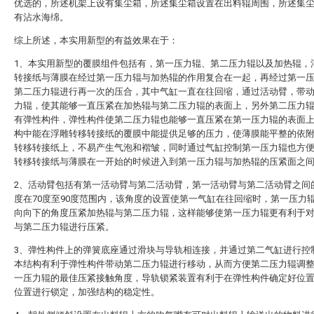
优选的，所述机架上设有集尘箱，所述集尘箱设置在出料辊周围，所述集
有沾水海绵。
综上所述，本实用新型的有益效果在于：
1、本实用新型的覆膜组件包括有，第一压力辊、第二压力辊以及加热辊，
转接纸与薄膜在经过第一压力辊与加热辊的作用复合在一起，再经过第一
第二压力辊进行再一次的压合，其中气缸一直在往回缩，通过活动臂，带
力辊，使其能够一直压紧在加热辊与第二压力辊的表面上，另外第二压力
有弹性构件，弹性构件使第二压力辊也能够一直压紧在第一压力辊的表面
构中能在浮雕转移转接纸的覆膜中能提供足够的压力，使薄膜能平整的依
转移转接纸上，不易产生气泡和褶皱，同时通过气缸控制第一压力辊也方
转移转接纸与薄膜在一开始的时候进入到第一压力辊与加热辊的压紧面之
2、活动臂包括有第一活动臂与第二活动臂，第一活动臂与第二活动臂之间
度在70度至90度范围内，该角度的设置使第一气缸在往回缩时，第一压力
向向下的角度压紧加热辊与第二压力辊，这样能够使第一压力辊更有利于
与第二压力辊进行压紧。
3、弹性构件上的弹簧底座通过滑块与导轨相连接，并通过第二气缸进行控
本结构有利于弹性构件带动第二压力辊进行移动，从而方便第二压力辊调
一压力辊的最佳压紧接触角度，导轨锁紧装置有利于在弹性构件确定好位
位置进行锁定，加强结构的稳定性。