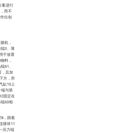
方案进行
例，而不
有作出创
。
覆膜机，
料辊3、薄
4用于放置
的物料，
辊61、
置，且加
2下方，所
气缸10上
一端与第
12固定在
辊63相
臂8，因着
连接块11
一压力辊