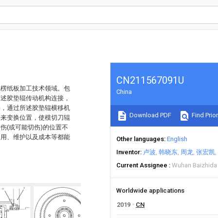
CN211567091U
瓦楞纸板加工技术领域。包
China
所述胶垫辊传动机构连接，
接，通过所述胶垫辊横移机
Download PDF
Find Prior
移来变换位置，使模切刀辊
伤(或可能切伤)的位置不
使用、维护以及成本等都能
Other languages
English
Inventor
卢波
韩晓东
周龙
张宏凯
Current Assignee
Wuhan Baizhida 
Worldwide applications
2019
CN