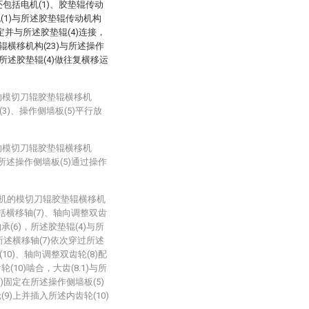
还包括电机(1)、胶垫辊传动
机(1)与所述胶垫辊传动机构
固定并与所述胶垫辊(4)连接，
辊横移机构(23)与所述操作
动所述胶垫辊(4)做往复横移运
的模切刀辊胶垫辊横移机
)、操作侧墙板(5)平行放
。
的模切刀辊胶垫辊横移机
所述操作侧墙板(5)通过操作
型机的模切刀辊胶垫辊横移机
括横移轴(7)、轴向调整双齿
轴承(6)，所述胶垫辊(4)与所
所述横移轴(7)依次穿过所述
10)、轴向调整双齿轮(8)配
10)啮合，大齿(8.1)与所
)固定在所述操作侧墙板(5)
9)上并插入所述内齿轮(10)