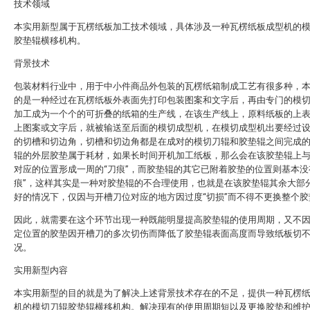
技术领域
本实用新型属于瓦楞纸板加工技术领域，具体涉及一种瓦楞纸板成型机的
胶垫辊横移机构。
背景技术
包装材料行业中，用于中小件商品外包装的瓦楞纸箱制成工艺有很多种，
的是一种经过在瓦楞纸板外表面先打印包装图案和文字后，再由专门的模
加工成为一个个的可折叠的纸箱的生产线，在该生产线上，原料纸板的上
上图案或文字后，就被输送至后面的模切成型机，在模切成型机出要经过
的切槽和切边角，切槽和切边角都是在成对的模切刀辊和胶垫辊之间完成
辊的外层胶垫属于耗材，如果长时间开机加工纸板，那么会在该胶垫辊上
对应的位置形成一周的“刀痕”，而胶垫辊的其它已附着胶垫的位置则基本没
痕”，这样其实是一种对胶垫辊的不合理使用，也就是在该胶垫辊其余大部
好的情况下，仅因与开槽刀位对应的地方因过度“切损”而不得不更换整个胶
因此，就需要在这个环节出现一种既能明显提高胶垫辊的使用周期，又不
定位置的胶垫因开槽刀的多次切伤而降低了胶垫辊表面高度而导致纸板切
况。
实用新型内容
本实用新型的目的就是为了解决上述背景技术存在的不足，提供一种瓦楞
机的模切刀辊胶垫辊横移机构。解决现有的使用周期短以及更换胶垫和维