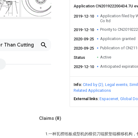
Application CN201922200434.7U e
Application filed by
2019-12-10
Co ltd
Priority to CN201922
2019-12-10
Application granted
2020-09-25
r Than Cutting
Publication of CN21
2020-09-25
Active
Status
Anticipated expiratio
2029-12-10
Info
Cited by (2)
Legal events
Simi
Related Applications
External links
Espacenet
Global Do
Claims
(8)
1.一种瓦楞纸板成型机的模切刀辊胶垫辊横移机构