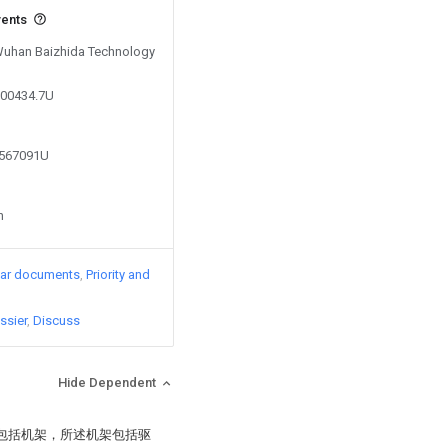
vents
 Wuhan Baizhida Technology
200434.7U
1567091U
n
lar documents
Priority and
ssier
Discuss
Hide Dependent
，包括机架，所述机架包括驱