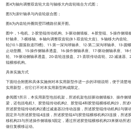
图4为轴向调整双齿轮大齿与轴移大内齿轮啮合方式图；
图5为滚针轴承与内齿轮嵌合图；
图6为内齿轮外圈筒壁凹槽路径展开图。
图中，1-电机、2-胶垫辊传动机构、3-驱动侧墙板、4-胶垫辊、5-操作侧墙板
针轴承、7-横移轴、8-轴向调整双齿轮(8.1-双齿轮大齿)、9-轴移大内齿轮、
轮(10.1-圆弧轨道凹槽)、11-第一深沟球轴承、12-第二深沟球轴承、13-圆螺
止动垫圈、15-操作侧轴承透盖、16-操作侧轴承座、17-驱动侧轴承座、18
轮、19-驱动侧轴承透盖、20-齿轮连接盘、21-直联传动齿轮、22-减速器、2
辊横移机构。
具体实施方式
下面结合附图和具体实施例对本实用新型作进一步的详细说明，便于清楚
实用新型，但它们不对本实用新型构成限定。
参阅图1所示，本实用新型包括机架，所述机架包括驱动侧墙板3、操作侧墙
梁，还包括电机1、胶垫辊传动机构2、胶垫辊4和胶垫辊横移机构23，所述
所述胶垫辊传动机构2通过减速器22传动连接，所述胶垫辊传动机构2与驱
固定并与所述胶垫辊4连接，所述胶垫辊4与胶垫辊横移机构23连接，所述
移机构23与所述操作侧墙板5固定，通过所述胶垫辊横移机构23来驱动所述
做往复横移运动。