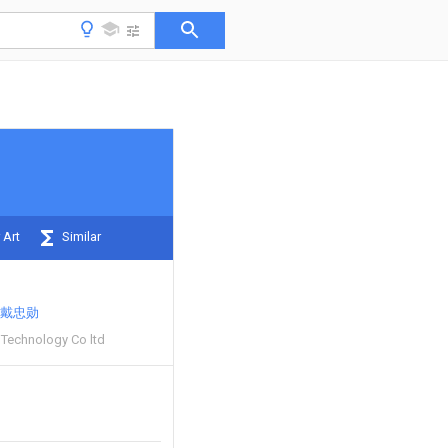
 Art
Similar
戴忠勋
Technology Co ltd