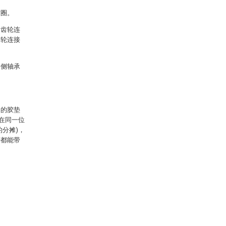
封圈。
和齿轮连
齿轮连接
动侧轴承
刃的胶垫
在同一位
分摊)，
等都能带