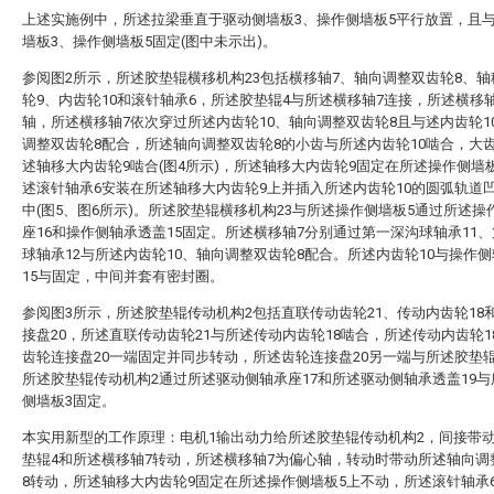
上述实施例中，所述拉梁垂直于驱动侧墙板3、操作侧墙板5平行放置，且
墙板3、操作侧墙板5固定(图中未示出)。
参阅图2所示，所述胶垫辊横移机构23包括横移轴7、轴向调整双齿轮8、
轮9、内齿轮10和滚针轴承6，所述胶垫辊4与所述横移轴7连接，所述横移
轴，所述横移轴7依次穿过所述内齿轮10、轴向调整双齿轮8且与述内齿轮1
调整双齿轮8配合，所述轴向调整双齿轮8的小齿与所述内齿轮10啮合，大齿8
述轴移大内齿轮9啮合(图4所示)，所述轴移大内齿轮9固定在所述操作侧墙
述滚针轴承6安装在所述轴移大内齿轮9上并插入所述内齿轮10的圆弧轨道凹槽
中(图5、图6所示)。所述胶垫辊横移机构23与所述操作侧墙板5通过所述操
座16和操作侧轴承透盖15固定。所述横移轴7分别通过第一深沟球轴承11
球轴承12与所述内齿轮10、轴向调整双齿轮8配合。所述内齿轮10与操作
15与固定，中间并套有密封圈。
参阅图3所示，所述胶垫辊传动机构2包括直联传动齿轮21、传动内齿轮18
接盘20，所述直联传动齿轮21与所述传动内齿轮18啮合，所述传动内齿轮1
齿轮连接盘20一端固定并同步转动，所述齿轮连接盘20另一端与所述胶垫
所述胶垫辊传动机构2通过所述驱动侧轴承座17和所述驱动侧轴承透盖19
侧墙板3固定。
本实用新型的工作原理：电机1输出动力给所述胶垫辊传动机构2，间接带
垫辊4和所述横移轴7转动，所述横移轴7为偏心轴，转动时带动所述轴向调
8转动，所述轴移大内齿轮9固定在所述操作侧墙板5上不动，所述滚针轴承