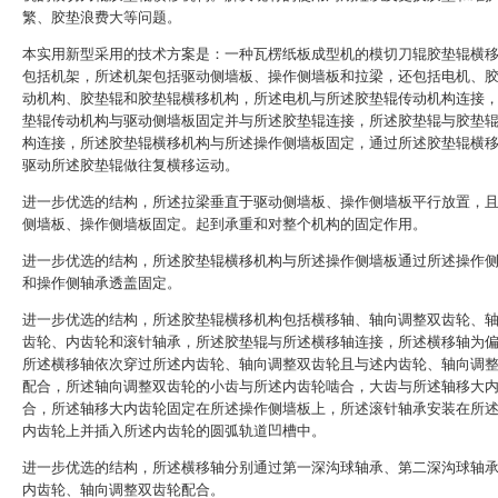
繁、胶垫浪费大等问题。
本实用新型采用的技术方案是：一种瓦楞纸板成型机的模切刀辊胶垫辊横
包括机架，所述机架包括驱动侧墙板、操作侧墙板和拉梁，还包括电机、
动机构、胶垫辊和胶垫辊横移机构，所述电机与所述胶垫辊传动机构连接
垫辊传动机构与驱动侧墙板固定并与所述胶垫辊连接，所述胶垫辊与胶垫
构连接，所述胶垫辊横移机构与所述操作侧墙板固定，通过所述胶垫辊横
驱动所述胶垫辊做往复横移运动。
进一步优选的结构，所述拉梁垂直于驱动侧墙板、操作侧墙板平行放置，
侧墙板、操作侧墙板固定。起到承重和对整个机构的固定作用。
进一步优选的结构，所述胶垫辊横移机构与所述操作侧墙板通过所述操作
和操作侧轴承透盖固定。
进一步优选的结构，所述胶垫辊横移机构包括横移轴、轴向调整双齿轮、
齿轮、内齿轮和滚针轴承，所述胶垫辊与所述横移轴连接，所述横移轴为
所述横移轴依次穿过所述内齿轮、轴向调整双齿轮且与述内齿轮、轴向调
配合，所述轴向调整双齿轮的小齿与所述内齿轮啮合，大齿与所述轴移大
合，所述轴移大内齿轮固定在所述操作侧墙板上，所述滚针轴承安装在所
内齿轮上并插入所述内齿轮的圆弧轨道凹槽中。
进一步优选的结构，所述横移轴分别通过第一深沟球轴承、第二深沟球轴
内齿轮、轴向调整双齿轮配合。