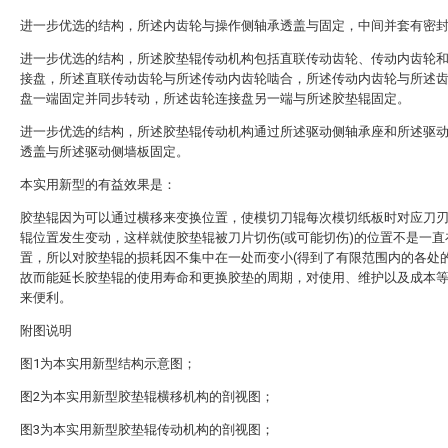
进一步优选的结构，所述内齿轮与操作侧轴承透盖与固定，中间并套有密
进一步优选的结构，所述胶垫辊传动机构包括直联传动齿轮、传动内齿轮
接盘，所述直联传动齿轮与所述传动内齿轮啮合，所述传动内齿轮与所述
盘一端固定并同步转动，所述齿轮连接盘另一端与所述胶垫辊固定。
进一步优选的结构，所述胶垫辊传动机构通过所述驱动侧轴承座和所述驱
透盖与所述驱动侧墙板固定。
本实用新型的有益效果是：
胶垫辊因为可以通过横移来变换位置，使模切刀辊每次模切纸板时对应刀
辊位置发生变动，这样就使胶垫辊被刀片切伤(或可能切伤)的位置不是一直
置，所以对胶垫辊的损耗因不集中在一处而变小(得到了有限范围内的各处的
故而能延长胶垫辊的使用寿命和更换胶垫的周期，对使用、维护以及成本
来便利。
附图说明
图1为本实用新型结构示意图；
图2为本实用新型胶垫辊横移机构的剖视图；
图3为本实用新型胶垫辊传动机构的剖视图；