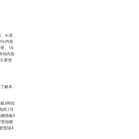
、6-滚
10-内齿
母、14-
-传动内齿
3-胶垫
地了解本
板5和拉
电机1与
动侧墙板3
胶垫辊横
胶垫辊4