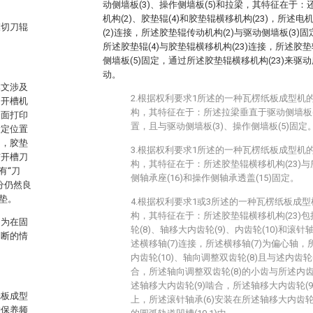
动侧墙板(3)、操作侧墙板(5)和拉梁，其特征在于：
机构(2)、胶垫辊(4)和胶垫辊横移机构(23)，所述电
模切刀辊
(2)连接，所述胶垫辊传动机构(2)与驱动侧墙板(3)
所述胶垫辊(4)与胶垫辊横移机构(23)连接，所述胶垫
侧墙板(5)固定，通过所述胶垫辊横移机构(23)来驱
动。
本文涉及
2.根据权利要求1所述的一种瓦楞纸板成型机
切开槽机
构，其特征在于：所述拉梁垂直于驱动侧墙板(3
表面打印
置，且与驱动侧墙板(3)、操作侧墙板(5)固定
设定位置
的，胶垫
3.根据权利要求1所述的一种瓦楞纸板成型机
与开槽刀
构，其特征在于：所述胶垫辊横移机构(23)与
有“刀
侧轴承座(16)和操作侧轴承透盖(15)固定。
分仍然良
垫。
4.根据权利要求1或3所述的一种瓦楞纸板成
构，其特征在于：所述胶垫辊横移机构(23)包
因为在固
轮(8)、轴移大内齿轮(9)、内齿轮(10)和滚针
不断的情
述横移轴(7)连接，所述横移轴(7)为偏心轴，
内齿轮(10)、轴向调整双齿轮(8)且与述内齿轮(
合，所述轴向调整双齿轮(8)的小齿与所述内齿轮(
述轴移大内齿轮(9)啮合，所述轴移大内齿轮(9
纸板成型
上，所述滚针轴承(6)安装在所述轴移大内齿轮(
护保养频