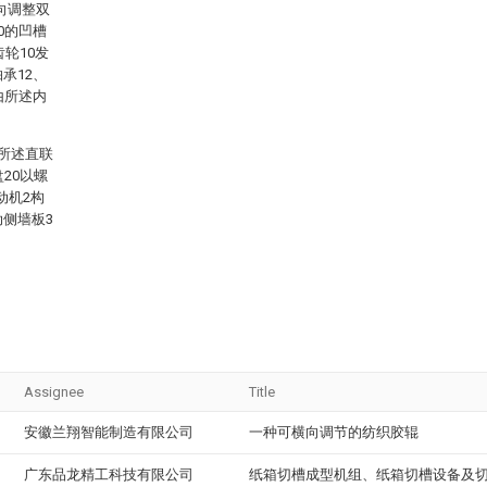
向调整双
0的凹槽
轮10发
承12、
由所述内
，所述直联
20以螺
动机2构
动侧墙板3
。
Assignee
Title
安徽兰翔智能制造有限公司
一种可横向调节的纺织胶辊
广东品龙精工科技有限公司
纸箱切槽成型机组、纸箱切槽设备及