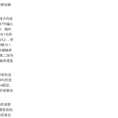
与驱动侧
轴移大内齿
轴7为偏心
0、轴向
.1与所
板5上，所
10.1
作侧轴承
、第二深沟
侧轴承透盖
和齿轮连
8与所述
辊4固定。
与所述驱动
动所述胶
整双齿轮
6安装在