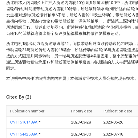
所述轴移大内齿轮9上并插入所述内齿轮10的圆弧轨道凹槽10.1中，所述轴
齿轮8转动时间接带动所述内齿轮10转动，所述滚针轴承6沿着所述内齿轮1
发生相对运动(所述滚针轴承6不动，所述内齿轮10发生转动)，带动所述内齿
生横向移动，所述内齿轮10带动所述第一深沟球轴承11、所述第二深沟球轴
所述圆螺母13、所述止动垫圈14、所述横移轴7和所述胶垫辊4同步横移，
齿轮10的凹槽轨迹得出整个所述胶垫辊横移机构做往复横移运动。
所述电机1输出动力给所述减速器22，间接带动所述直联传动齿轮21转动
传动齿轮21与所述传动内齿轮18啮合，所述传动内齿轮18与所述齿轮连接盘
接的方式固定并同步转动，另一端与所述胶垫辊4螺接固定，整个胶垫辊传
通过所述驱动侧轴承座17和所述驱动侧轴承透盖19以螺接的方式与所述驱
固定。
本说明书中未作详细描述的内容属于本领域专业技术人员公知的现有技术
Cited By (2)
Publication number
Priority date
Publication date
CN116161489A
*
2023-03-28
2023-05-26
CN116442588A
*
2023-03-30
2023-07-18