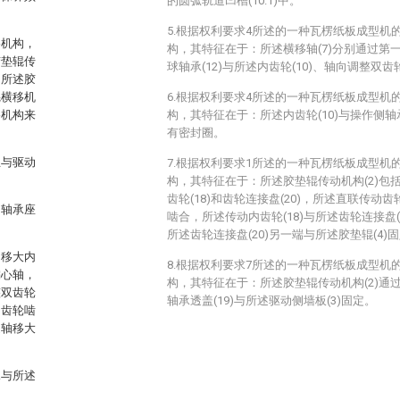
的圆弧轨道凹槽(10.1)中。
5.根据权利要求4所述的一种瓦楞纸板成型机
移机构，
构，其特征在于：所述横移轴(7)分别通过第一
胶垫辊传
球轴承(12)与所述内齿轮(10)、轴向调整双齿轮
，所述胶
辊横移机
6.根据权利要求4所述的一种瓦楞纸板成型机
移机构来
构，其特征在于：所述内齿轮(10)与操作侧轴
有密封圈。
且与驱动
7.根据权利要求1所述的一种瓦楞纸板成型机
构，其特征在于：所述胶垫辊传动机构(2)包括
齿轮(18)和齿轮连接盘(20)，所述直联传动齿轮
侧轴承座
啮合，所述传动内齿轮(18)与所述齿轮连接盘
所述齿轮连接盘(20)另一端与所述胶垫辊(4)
轴移大内
8.根据权利要求7所述的一种瓦楞纸板成型机
偏心轴，
构，其特征在于：所述胶垫辊传动机构(2)通过
整双齿轮
轴承透盖(19)与所述驱动侧墙板(3)固定。
内齿轮啮
述轴移大
承与所述