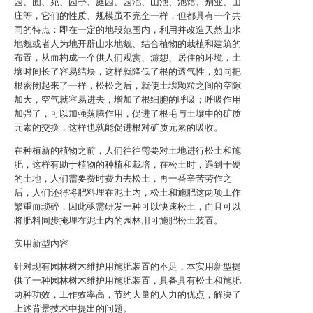
园、囿、苑、园亭、庭园、园池、山池、池馆、别业、山
庄等，它们的性质、规模虽不完全一样，但都具有一个共
同的特点：即在一定的地段范围内，利用并改造天然山水
地貌或者人为地开辟山水地貌、结合植物的栽植和建筑的
布置，从而构成一个供人们观赏、游憩、居住的环境，土
壤时间长了容易结块，这样就降低了根的透气性，如同把
根密闭起来了一样，松松之后，就使土壤颗粒之间的空隙
加大，空气就容易进去，增加了根细胞的呼吸；呼吸作用
加强了，可以加强蒸腾作用，促进了根毛与土壤中的矿质
元素的交换，这样也就能促进根对矿质元素的吸收。
在种植新的植物之前，人们往往需要对土地进行松土和施
肥，这样有助于植物的种植和栽培，在松土时，遇到干硬
的土地，人们需要费时费力去松土，再一番辛苦劳作之
后，人们还得将肥料埋在泥土内，松土和施肥这两项工作
繁重而琐碎，因此亟需研发一种可以快速松土，而且可以
将肥料同步掩埋在泥土内的园林用可施肥松土装置。
实用新型内容
针对现有园林树木维护用施肥装置的不足，本实用新型提
供了一种园林树木维护用施肥装置，具备具有松土和施肥
两种功效，工作效率高，节约大量的人力的优点，解决了
上述背景技术中提出的问题。