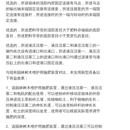
优选的，所述箱体的顶部内腔固定连接有马达，所述马达
的输出轴末端固定连接有连接套，所述连接套的另一端固
定连接有连接杆，所述连接杆的另一端与转动杆的末端固
定连接。
优选的，所述肥料导管的顶部直径大于肥料存储箱的底部
直径，所述肥料导管的底部直径小于贯穿孔的直径。
优选的，所述液压活塞一、液压活塞二和液压活塞三的一
侧均依次设有进液口和出液口，所述液压活塞一、液压活
塞二和液压活塞三上的进液口和出液口均通过进液管与液
压缸上的出液口和进液口固定连接。
与现有园林树木维护用施肥装置对比，本实用新型具备以
下有益效果：
1、该园林树木维护用施肥装置，通过液压活塞一、液压活
塞二和电机的配合使用，可以使粉碎杆移动至箱体的外部
且伸进泥土里粉碎土壤，给植物松土，利于植物的生长，
控制液压活塞二的伸长长度，可以改变粉碎杆的伸长长
度，松土的深度得以改变，使用者可以根据实际需求调节
施肥的深度。
2、该园林树木维护用施肥装置，通过液压活塞三可以控制