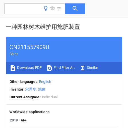
一种园林树木维护用施肥装置
CN211557909U
China
Download PDF
Find Prior Art
Similar
Other languages
English
Inventor
宋秀华
施俊
Current Assignee
Individual
Worldwide applications
2019
CN