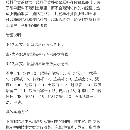
肥料导管的移动，肥料导管移动至肥料存储箱底部时，便
于引导肥料下落到土壤里，而不会落到箱体的内腔里，造
成肥料的浪费，施肥完成后，用粉碎杆搅拌肥料和土壤，
可以粉碎肥料和使肥料与土壤混合均匀，加快肥料溶解在
土壤里，利用植物的吸收。
附图说明
图1为本实用新型结构正面示意图；
图2为本实用新型结构箱体内部示意图；
图3为本实用新型结构局部放大示意图。
图中：1、箱体；2、肥料存储箱；3、行走轮；4、扶手；
5、分隔板；6、转动杆；7、连接杆；8、连接套；9、液
压缸；10、进液口；11、出液口；12、进液管；13、液压
活塞二；14、液压活塞一；15、电机；16、轴套；17、粉
碎杆；18、贯穿孔；19、肥料导管；20、液压活塞三；
21、马达。
具体实施方式
下面将结合本实用新型实施例中的附图，对本实用新型实
施例中的技术方案进行清楚、完整地描述，显然，所描述