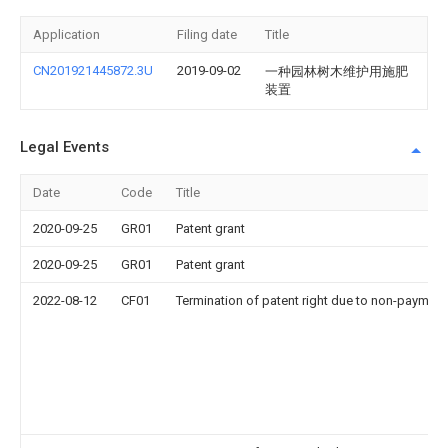
Application
Filing date
Title
CN201921445872.3U
2019-09-02
一种园林树木维护用施肥
装置
Legal Events
Date
Code
Title
2020-09-25
GR01
Patent grant
2020-09-25
GR01
Patent grant
2022-08-12
CF01
Termination of patent right due to non-payment