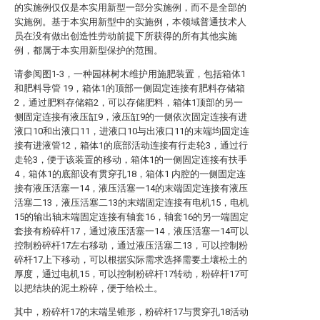
的实施例仅仅是本实用新型一部分实施例，而不是全部的
实施例。基于本实用新型中的实施例，本领域普通技术人
员在没有做出创造性劳动前提下所获得的所有其他实施
例，都属于本实用新型保护的范围。
请参阅图1-3，一种园林树木维护用施肥装置，包括箱体1
和肥料导管 19，箱体1的顶部一侧固定连接有肥料存储箱
2，通过肥料存储箱2，可以存储肥料，箱体1顶部的另一
侧固定连接有液压缸9，液压缸9的一侧依次固定连接有进
液口10和出液口11，进液口10与出液口11的末端均固定连
接有进液管12，箱体1的底部活动连接有行走轮3，通过行
走轮3，便于该装置的移动，箱体1的一侧固定连接有扶手
4，箱体1的底部设有贯穿孔18，箱体1 内腔的一侧固定连
接有液压活塞一14，液压活塞一14的末端固定连接有液压
活塞二13，液压活塞二13的末端固定连接有电机15，电机
15的输出轴末端固定连接有轴套16，轴套16的另一端固定
套接有粉碎杆17，通过液压活塞一14，液压活塞一14可以
控制粉碎杆17左右移动，通过液压活塞二13，可以控制粉
碎杆17上下移动，可以根据实际需求选择需要土壤松土的
厚度，通过电机15，可以控制粉碎杆17转动，粉碎杆17可
以把结块的泥土粉碎，便于给松土。
其中，粉碎杆17的末端呈锥形，粉碎杆17与贯穿孔18活动