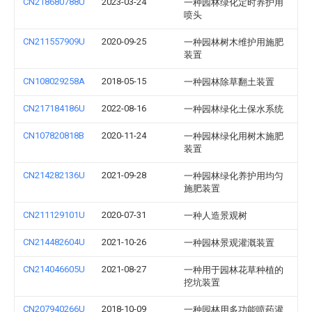
CN218680788U
2023-03-24
一种园林绿化定时养护用
喷头
CN211557909U
2020-09-25
一种园林树木维护用施肥
装置
CN108029258A
2018-05-15
一种园林除草翻土装置
CN217184186U
2022-08-16
一种园林绿化土保水系统
CN107820818B
2020-11-24
一种园林绿化用树木施肥
装置
CN214282136U
2021-09-28
一种园林绿化养护用均匀
施肥装置
CN211129101U
2020-07-31
一种人造景观树
CN214482604U
2021-10-26
一种园林景观灌溉装置
CN214046605U
2021-08-27
一种用于园林花草种植的
挖坑装置
CN207940266U
2018-10-09
一种园林用多功能喷药灌