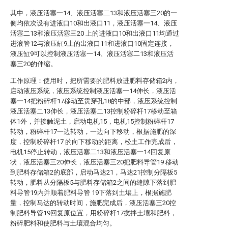
其中，液压活塞一14、液压活塞二13和液压活塞三20的一
侧均依次设有进液口10和出液口11，液压活塞一14、液压
活塞二13和液压活塞三20 上的进液口10和出液口11均通过
进液管12与液压缸9上的出液口11和进液口10固定连接，
液压缸9可以控制液压活塞一14、液压活塞二13和液压活
塞三20的伸缩。
工作原理：使用时，把所需要的肥料放进肥料存储箱2内，
启动液压系统，液压系统控制液压活塞一14伸长，液压活
塞一14把粉碎杆17移动至贯穿孔18的中部，液压系统控制
液压活塞二13伸长，液压活塞二13控制粉碎杆17移动至箱
体1外，并接触泥土，启动电机15，电机15控制粉碎杆17
转动，粉碎杆17一边转动，一边向下移动，根据施肥的深
度，控制粉碎杆17 的向下移动的距离，松土工作完成后，
电机15停止转动，液压活塞二13和液压活塞一14回复原
状，液压活塞三20伸长，液压活塞三20把肥料导管19 移动
到肥料存储箱2的底部，启动马达21，马达21控制分隔板5
转动，肥料从分隔板5与肥料存储箱2之间的缝隙下落到肥
料导管19内并顺着肥料导管 19下落到土壤上，根据施肥
量，控制马达的转动时间，施肥完成后，液压活塞三20控
制肥料导管19回复原位置，用粉碎杆17搅拌土壤和肥料，
粉碎肥料和使肥料与土壤混合均匀。