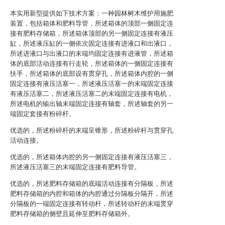
本实用新型提供如下技术方案：一种园林树木维护用施肥
装置，包括箱体和肥料导管，所述箱体的顶部一侧固定连
接有肥料存储箱，所述箱体顶部的另一侧固定连接有液压
缸，所述液压缸的一侧依次固定连接有进液口和出液口，
所述进液口与出液口的末端均固定连接有进液管，所述箱
体的底部活动连接有行走轮，所述箱体的一侧固定连接有
扶手，所述箱体的底部设有贯穿孔，所述箱体内腔的一侧
固定连接有液压活塞一，所述液压活塞一的末端固定连接
有液压活塞二，所述液压活塞二的末端固定连接有电机，
所述电机的输出轴末端固定连接有轴套，所述轴套的另一
端固定套接有粉碎杆。
优选的，所述粉碎杆的末端呈锥形，所述粉碎杆与贯穿孔
活动连接。
优选的，所述箱体内腔的另一侧固定连接有液压活塞三，
所述液压活塞三的末端固定连接有肥料导管。
优选的，所述肥料存储箱的底端活动连接有分隔板，所述
肥料存储箱的内腔和箱体的内腔通过分隔板分隔开，所述
分隔板的一端固定连接有转动杆，所述转动杆的末端贯穿
肥料存储箱的侧壁且延伸至肥料存储箱外。