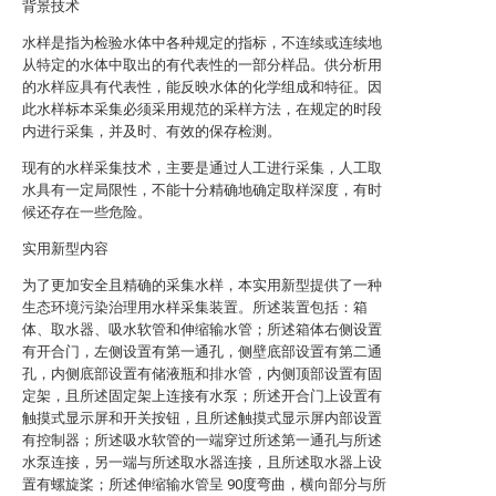
背景技术
水样是指为检验水体中各种规定的指标，不连续或连续地
从特定的水体中取出的有代表性的一部分样品。供分析用
的水样应具有代表性，能反映水体的化学组成和特征。因
此水样标本采集必须采用规范的采样方法，在规定的时段
内进行采集，并及时、有效的保存检测。
现有的水样采集技术，主要是通过人工进行采集，人工取
水具有一定局限性，不能十分精确地确定取样深度，有时
候还存在一些危险。
实用新型内容
为了更加安全且精确的采集水样，本实用新型提供了一种
生态环境污染治理用水样采集装置。所述装置包括：箱
体、取水器、吸水软管和伸缩输水管；所述箱体右侧设置
有开合门，左侧设置有第一通孔，侧壁底部设置有第二通
孔，内侧底部设置有储液瓶和排水管，内侧顶部设置有固
定架，且所述固定架上连接有水泵；所述开合门上设置有
触摸式显示屏和开关按钮，且所述触摸式显示屏内部设置
有控制器；所述吸水软管的一端穿过所述第一通孔与所述
水泵连接，另一端与所述取水器连接，且所述取水器上设
置有螺旋桨；所述伸缩输水管呈 90度弯曲，横向部分与所