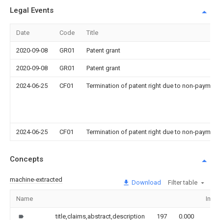
Legal Events
Date
Code
Title
2020-09-08
GR01
Patent grant
2020-09-08
GR01
Patent grant
2024-06-25
CF01
Termination of patent right due to non-payment
2024-06-25
CF01
Termination of patent right due to non-payment
Concepts
machine-extracted
Download
Filter table
Name
Imag
title,claims,abstract,description
197
0.000