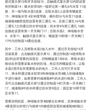
摸式显示屏12和开关按钮13，且触摸式显示屏12内部设置
有控制器14；吸水软管3的一端穿过第一通孔6与水泵 11连
接，另一端与取水器2连接，且取水器2上设置有螺旋桨
15；伸缩输水管 4呈90度弯曲，横向部分与水泵11连接；
储液瓶8侧壁底部设置有第三通孔 16，且第三通孔16与第
二通孔7之间通过排水管9连接；排水管9与第三通孔 16的
连接处设置有第一开关阀门17；且取水器2、伸缩输水管
4、水泵11、触摸式显示屏12、螺旋桨15和第一开关阀门
17均与控制器14通信连接。
其中，工作人员将取水器2放入水中，通过开关按钮13开
启该装置，点击触摸式显示屏12，通过控制器14使得取水
器2到达所需要的深度后，控制螺旋桨15转动，将取水器2
移动在所需要采集水样的区域，然后关闭螺旋桨15，让取
水器2漂浮在所需要取水的地方，工作人员可打开水泵
11，将水样通过吸水软管3和伸缩输水管4吸入到储液瓶8
中进行储存，如果需要对储液瓶8中的水进行检测，工作人
员可点击触摸式显示屏12通过控制器14打开第一开关阀门
17，储液瓶8中的水样通过排水管9流出；固定架10用于固
定水泵11。
需要说明的是，伸缩输水管4能够左右伸缩，且伸缩输水管
4垂直部分的管口与箱体1内侧底部设置的储液瓶8的瓶口