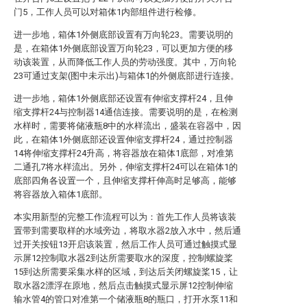
门5，工作人员可以对箱体1内部组件进行检修。
进一步地，箱体1外侧底部设置有万向轮23。需要说明的
是，在箱体1外侧底部设置万向轮23，可以更加方便的移
动该装置，从而降低工作人员的劳动强度。其中，万向轮
23可通过支架(图中未示出)与箱体1的外侧底部进行连接。
进一步地，箱体1外侧底部还设置有伸缩支撑杆24，且伸
缩支撑杆24与控制器14通信连接。需要说明的是，在检测
水样时，需要将储液瓶8中的水样流出，盛装在容器中，因
此，在箱体1外侧底部还设置伸缩支撑杆24，通过控制器
14将伸缩支撑杆24升高，将容器放在箱体1底部，对准第
二通孔7将水样流出。另外，伸缩支撑杆24可以在箱体1的
底部四角各设置一个，且伸缩支撑杆伸高时足够高，能够
将容器放入箱体1底部。
本实用新型的完整工作流程可以为：首先工作人员将该装
置带到需要取样的水域旁边，将取水器2放入水中，然后通
过开关按钮13开启该装置，然后工作人员可通过触摸式显
示屏12控制取水器2到达所需要取水的深度，控制螺旋桨
15到达所需要采集水样的区域，到达后关闭螺旋桨15，让
取水器2漂浮在原地，然后点击触摸式显示屏12控制伸缩
输水管4的管口对准第一个储液瓶8的瓶口，打开水泵11和