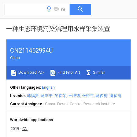
一种生态环境污染治理用水样采集装置
CN211452994U
China
Download PDF
Find Prior Art
Similar
Other languages
English
Inventor
韩福贵
马剑平
吴春荣
王理德
张裕年
马俊梅
满多清
Current Assignee
Gansu Desert Control Research Institute
Worldwide applications
2019
CN