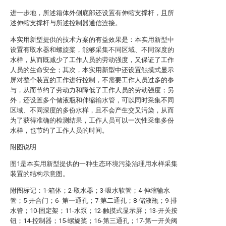
进一步地，所述箱体外侧底部还设置有伸缩支撑杆，且所
述伸缩支撑杆与所述控制器通信连接。
本实用新型提供的技术方案的有益效果是：本实用新型中
设置有取水器和螺旋桨，能够采集不同区域、不同深度的
水样，从而既减少了工作人员的劳动强度，又保证了工作
人员的生命安全；其次，本实用新型中还设置触摸式显示
屏对整个装置的工作进行控制，不需要工作人员过多的参
与，从而节约了劳动力和降低了工作人员的劳动强度；另
外，还设置多个储液瓶和伸缩输水管，可以同时采集不同
区域、不同深度的多份水样，且不会产生交叉污染，从而
为了获得准确的检测结果，工作人员可以一次性采集多份
水样，也节约了工作人员的时间。
附图说明
图1是本实用新型提供的一种生态环境污染治理用水样采集
装置的结构示意图。
附图标记：1-箱体；2-取水器；3-吸水软管；4-伸缩输水
管；5-开合门；6- 第一通孔；7-第二通孔；8-储液瓶；9-排
水管；10-固定架；11-水泵；12-触摸式显示屏；13-开关按
钮；14-控制器；15-螺旋桨；16-第三通孔；17-第一开关阀