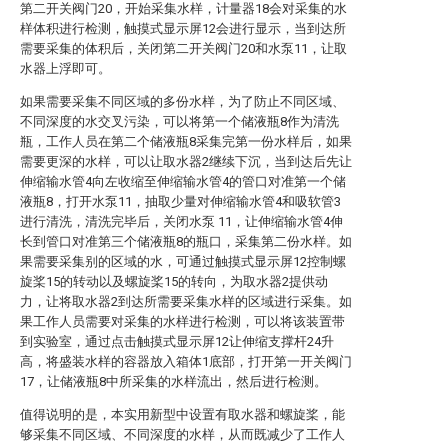
第二开关阀门20，开始采集水样，计量器18会对采集的水
样体积进行检测，触摸式显示屏12会进行显示，当到达所
需要采集的体积后，关闭第二开关阀门20和水泵11，让取
水器上浮即可。
如果需要采集不同区域的多份水样，为了防止不同区域、
不同深度的水交叉污染，可以将第一个储液瓶8作为清洗
瓶，工作人员在第二个储液瓶8采集完第一份水样后，如果
需要更深的水样，可以让取水器2继续下沉，当到达后先让
伸缩输水管4向左收缩至伸缩输水管4的管口对准第一个储
液瓶8，打开水泵11，抽取少量对伸缩输水管4和吸软管3
进行清洗，清洗完毕后，关闭水泵 11，让伸缩输水管4伸
长到管口对准第三个储液瓶8的瓶口，采集第二份水样。如
果需要采集别的区域的水，可通过触摸式显示屏12控制螺
旋桨15的转动以及螺旋桨15的转向，为取水器2提供动
力，让将取水器2到达所需要采集水样的区域进行采集。如
果工作人员需要对采集的水样进行检测，可以将该装置带
到实验室，通过点击触摸式显示屏12让伸缩支撑杆24升
高，将盛装水样的容器放入箱体1底部，打开第一开关阀门
17，让储液瓶8中所采集的水样流出，然后进行检测。
值得说明的是，本实用新型中设置有取水器和螺旋桨，能
够采集不同区域、不同深度的水样，从而既减少了工作人