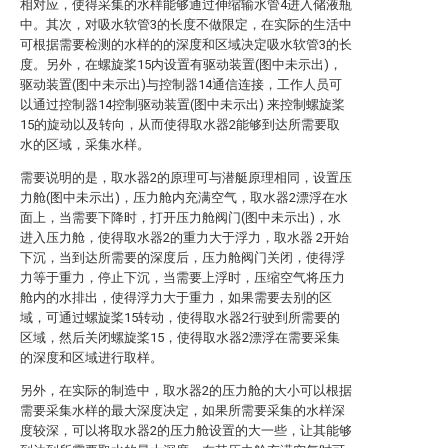
相对应，使得采集的水样能够通过伸缩输水管4进入储液瓶
中。其次，对吸水软管3的长度不做限定，在实际的生活中
可根据需要检测的水样的的深度和区域决定吸水软管3的长
度。另外，在螺旋桨15内设置有驱动装置(图中未示出)，
驱动装置(图中未示出)与控制器14通信连接，工作人员可
以通过控制器14控制驱动装置(图中未示出) 来控制螺旋桨
15的旋动以及转向，从而使得取水器2能够到达所需要取
水的区域，采集水样。
需要说明的是，取水器2的原理可与潜艇原理相同，设置压
力舱(图中未示出)，压力舱内充满空气，取水器2漂浮在水
面上，当需要下降时，打开压力舱阀门(图中未示出)，水
进入压力舱，使得取水器2的重力大于浮力，取水器 2开始
下沉，当到达所需要的深度后，压力舱阀门关闭，使得浮
力等于重力，停止下沉，当需要上浮时，压缩空气将压力
舱内的水排出，使得浮力大于重力，如果需要去别的区
域，可通过螺旋桨15转动，使得取水器2行驶到所需要的
区域，然后关闭螺旋桨15，使得取水器2漂浮在需要采集
的深度和区域进行取样。
另外，在实际的制造中，取水器2的压力舱的大小可以根据
需要采集水样的最大深度决定，如果所需要采集的水样深
度较深，可以将取水器2的压力舱设置的大一些，让其能够