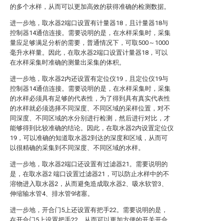
的多个水样，从而可以更加高效的获得准确的检测数据。
进一步地，取水器2端口设置有计量器18，且计量器18与
控制器14通信连接。需要说明的是，在水样采集时，采集
量应足够满足分析的需要，普通情况下，可取500～1000
毫升水样量。因此，在取水器2端口设置计量器18，可以
在水样采集时准确的测量出采集的体积。
进一步地，取水器2内还设置有定位仪19，且定位仪19与
控制器14通信连接。需要说明的是，在水样采集时，采集
的水样必须具有足够的代表性，为了得到具有真实代表性
的水样就必须选择不同深度、不同区域的采样位置，对不
同深度、不同区域的水分别进行检测，然后进行对比，才
能够得到比较准确的结论。因此，在取水器2内设置定位仪
19，可以准确的知道取水器2到达的深度和区域，从而可
以很精确的采集到不同深度、不同区域的水样。
进一步地，取水器2端口还设置有过滤器21。需要说明的
是，在取水器2 端口设置过滤器21，可以防止水样中的不
溶物进入取水器2，从而避免造成取水器2、吸水软管3、
伸缩输水管4、排水管9堵塞。
进一步地，开合门5上还设置有把手22。需要说明的是，
在开合门5上设置把手22，从而可以更加方便的开关开合