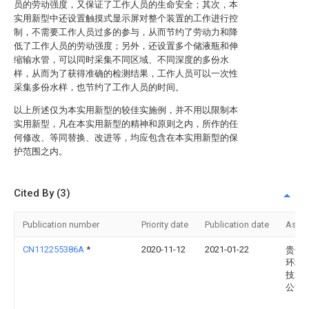
员的劳动强度，又保证了工作人员的生命安全；其次，本
实用新型中还设置触摸式显示屏对整个装置的工作进行控
制，不需要工作人员过多的参与，从而节约了劳动力和降
低了工作人员的劳动强度；另外，还设置多个储液瓶和伸
缩输水管，可以同时采集不同区域、不同深度的多份水
样，从而为了获得准确的检测结果，工作人员可以一次性
采集多份水样，也节约了工作人员的时间。
以上所述仅为本实用新型的较佳实施例，并不用以限制本
实用新型，凡在本实用新型的精神和原则之内，所作的任
何修改、等同替换、改进等，均应包含在本实用新型的保
护范围之内。
Cited By (3)
Publication number
Priority date
Publication date
Assi
CN112255386A
*
2020-11-12
2021-01-22
贵州
环境
技术
公司