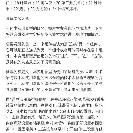
门； 18-计量器；19-定位仪；20-第二开关阀门；21-过滤
器；22-把手；23-万向轮； 24-伸缩支撑杆。
具体实施方式
为使本实用新型的目的、技术方案和优点更加清楚，下面
将结合附图对本实用新型实施方式作进一步地详细描述。
需要说明的是，当一个组件被认为是“连接”另一个组件，
它可以是直接连接到另一个组件或者可能同时存在居中组
件。本实用新型所使用的的术语“上”、“下”、“左”、“右”以
及类似的表述只是为了说明目的。
除非另有定义，本实用新型所使用的所有的技术和科学术
语与属于本实用新型的技术领域的技术人员通常理解的含
义相同。本实用新型的说明书中所使用的术语只是为了描
述具体地实施例目的，不是旨在于限定本实用新型。
图1是本实用新型提供的一种生态环境污染治理用水样采集
装置的结构示意图。参见图1，该装置包括：箱体1、取水
器2、吸水软管3和伸缩输水管4；箱体1右侧设置有开合门
5，左侧设置有第一通孔6，侧壁底部设置有第二通孔 7，
内侧底部设置有储液瓶8和排水管9，内侧顶部设置有固定
架10，且固定架 10上连接有水泵11；开合门5上设置有触