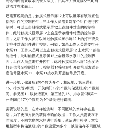
到达到所需要取水的最大深度，在其压力舱充满空气时可
以漂浮在水面上。
还需要说明的是，触摸式显示屏12上可以显示有该装置包
括的组件的控制控件，当工作人员需要对某个组件进行控
制时，可以点击触摸式显示屏12上该组件对应的控制控
件，此时触摸式显示屏12上会显示该组件对应的控制界
面，之后工作人员可以通过触摸式显示屏12上的打开或关
闭控件对该组件进行控制。例如，如果工作人员需要打开
水泵11，工作人员可以点击触摸式显示屏12 上水泵11的控
制控件，此时触摸式显示屏12上会显示水泵11的控制界
面，工作人员点击打开控件，此时触摸式显示屏12会发送
打开信号至控制器14，控制器14接收到打开信号后发送开
启信号至水泵11，水泵11接收到开启信号后开启。
进一步地，储液瓶8的个数为多个，相应地，第三通孔
16、排水管9和第一开关阀门17的个数与储液瓶8的个数相
同。参见图1，以储液瓶8、第三通孔16、排水管9和第一
开关阀门17的个数均为4个举例进行说明。
需要说明的是，在水样检测时，不同区域的水样存在差
别，为了更加方便的获得准确的数据，工作人员需要在不
同深度，不同宽度的水均进行采集，然后进行检测，本实
用新型中将储液瓶8的个数设置为多个，以便储存不同区域