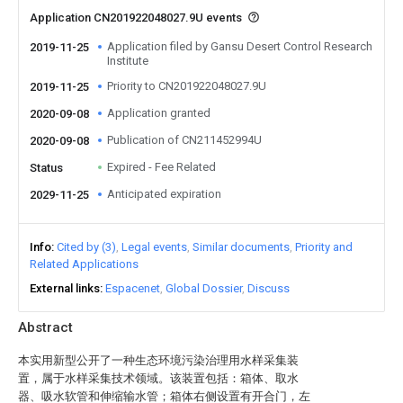
Application CN201922048027.9U events
Application filed by Gansu Desert Control Research
2019-11-25
Institute
Priority to CN201922048027.9U
2019-11-25
Application granted
2020-09-08
Publication of CN211452994U
2020-09-08
Expired - Fee Related
Status
Anticipated expiration
2029-11-25
Info
Cited by (3)
Legal events
Similar documents
Priority and
Related Applications
External links
Espacenet
Global Dossier
Discuss
Abstract
本实用新型公开了一种生态环境污染治理用水样采集装
置，属于水样采集技术领域。该装置包括：箱体、取水
器、吸水软管和伸缩输水管；箱体右侧设置有开合门，左