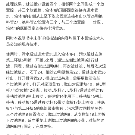
处理效果，过滤板21设置四个，相邻两个之间形成一个放
置腔，共三个放置腔，箱体1的顶部固定连接有进水管
25，箱体1的右侧从上至下依次固定连接有出水管26和换
料管27，换料管27设置有三个，与三个放置腔一一对应，
箱体1的底部固定连接有排污管28。
同时本说明书中未作详细描述的内容均属于本领域技术人
员公知的现有技术。
使用时，污水通过进水管25进入箱体1内，污水通过左侧
第二环板6和第一环板5之后，通过左侧过滤网8进行过
滤，同理，经过右侧过滤网8时，再次被过滤，然后依次流
经过滤板21、石子24、细沙23和活性炭22，通过出水管26
排出，打开排污管28，排出过滤杂质，需要更换清洗任一
个过滤网 8时，打开对应顶盖13，取出对应滑块10，使L型
杆7与定位槽12分离，拉动L型杆7，L型杆7通过支撑架18
带动过滤网8朝上移动，在弹簧14作用下，移动板15朝上
移动，移动板15通过移动杆16带动底板17朝上移动，使底
板17与第二环板6的底部紧密接触，污水通过同排的另外
三个过滤网8 位置流动，取出过滤网8，从支撑架18上面拆
下过滤网8，反向重复上述取出过滤网8的步骤，对新的过
滤网8进行固定，完成更换。