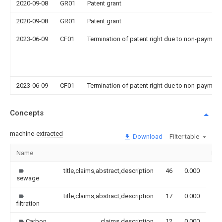
2020-09-08
GR01
Patent grant
2020-09-08
GR01
Patent grant
2023-06-09
CF01
Termination of patent right due to non-payment
2023-06-09
CF01
Termination of patent right due to non-payment
Concepts
machine-extracted
Download
Filter table
Name
Im
title,claims,abstract,description
46
0.000
sewage
title,claims,abstract,description
17
0.000
filtration
Carbon
claims,description
12
0.000