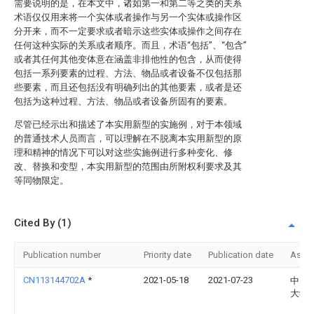
需要说明的是，在本文中，诸如第一和第二等之类的关系
术语仅仅用来将一个实体或者操作与另一个实体或操作区
分开来，而不一定要求或者暗示这些实体或操作之间存在
任何这种实际的关系或者顺序。而且，术语“包括”、“包含”
或者其任何其他变体意在涵盖非排他性的包含，从而使得
包括一系列要素的过程、方法、物品或者设备不仅包括那
些要素，而且还包括没有明确列出的其他要素，或者是还
包括为这种过程、方法、物品或者设备所固有的要素。
尽管已经示出和描述了本实用新型的实施例，对于本领域
的普通技术人员而言，可以理解在不脱离本实用新型的原
理和精神的情况下可以对这些实施例进行多种变化、修
改、替换和变型，本实用新型的范围由所附权利要求及其
等同物限定。
Cited By (1)
Publication number
Priority date
Publication date
Assi
CN113144702A
*
2021-05-18
2021-07-23
中国
大学