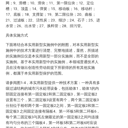
网；9、滑槽；10、滑块；11、第一限位块；12、定位
槽；13、顶盖；14、弹簧；15、移动板；16、移动杆；
17、底板；18、支撑架；19、第二限位块；20、曲板；
21、过滤板；22、活性炭；23、细沙；24、石子；25、进
水管；26、出水管；27、换料管；28、排污管。
具体实施方式
下面将结合本实用新型实施例中的附图，对本实用新型实
施例中的技术方案进行清楚、完整地描述，显然，所描述
的实施例仅仅是本实用新型一部分实施例，而不是全部的
实施例。基于本实用新型中的实施例，本领域普通技术人
员在没有做出创造性劳动前提下所获得的所有其他实施
例，都属于本实用新型保护的范围。
请参阅图1-4，本实用新型提供一种技术方案：一种具有多
级过滤结构的城市污水处理设备，包括箱体1，箱体1的内
部固定连接有第一固定板2和第二固定板3，第一固定板2
设置有三个，第二固定板3设置有两个，两个第二固定板3
分别位于相邻两个第一固定板2之间，第一固定板2和第二
固定板3 之间固定连接有隔板4、第一环板5和第二环板6，
每个第二固定板3与其左侧最近的第一固定板2之间均连接
有均匀分布的三个隔板4，第一环板5和第二环板6对应设