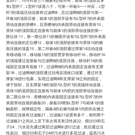
置四个，均与对应三个隔板4交错分布，箱体1的顶部贯穿
有L型杆7，L型杆7设置八个，与第一环板5一一对应，L型
杆7的底端活动连接有过滤网8，且过滤网8的底部与第一
环板5的顶部压接，箱体1的顶部开设有与L型杆7的外表面
滑动连接的滑槽9，且滑槽9的内表面滑动连接有滑块10，
滑块10的顶部固定连接有与箱体1的顶部滑动连接的第一
限位块 11，第一限位块11的侧面开设有与L型杆7的外表面
滑动连接的定位槽12，箱体1的顶部铰接有与滑块10的侧
面压接的顶盖13，第二环板6的顶部通过弹簧14活动连接
有移动板15，移动板15的顶部贯穿有移动杆16，移动杆16
的顶端通过连接板与过滤网8的底部压接，移动杆16的底
端固定连接有底板 17，过滤网8的内表面固定连接有支撑
架18，过滤网8的顶部通过拉绳实现收口缩紧，通过对支
撑架18进行包裹，实现过滤网8和支撑架18之间的固定，
便于拆卸，且支撑架18的顶部与L型杆7的底端转动连接，
滑块10的底部固定连接有与箱体1内腔的顶部滑动连接的
第二限位块19，滑槽9的内表面固定连接有与L型杆7的外
表面滑动连接的曲板20，曲板20增加L型杆 7与箱体1的接
触面积，保障稳定性，隔板4的右侧与箱体1内腔的右侧之
间固定连接有过滤板21，过滤板21设置有多个，相邻两个
过滤板21之间从上至下依次填充有活性炭22、细沙23和石
子24，污水首先通过两层过滤网8 进行过滤，然后通过活
性炭22、细沙23和石子24对污水进行多层过滤，提高污水