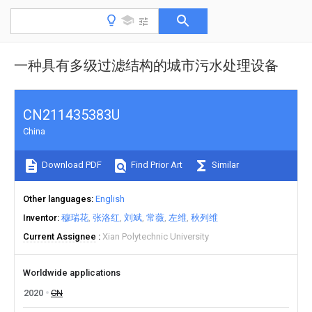
一种具有多级过滤结构的城市污水处理设备
CN211435383U
China
Download PDF
Find Prior Art
Similar
Other languages
English
Inventor
穆瑞花
张洛红
刘斌
常薇
左维
秋列维
Current Assignee
Xian Polytechnic University
Worldwide applications
2020
CN