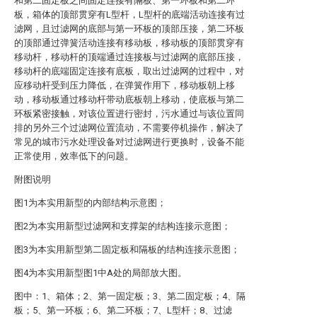
和第二固定板之间固定连接有隔板、第一环板和第二环
板，箱体的顶部贯穿有L型杆，L型杆的底端活动连接有过
滤网，且过滤网的底部与第一环板的顶部压接，第二环板
的顶部通过弹簧活动连接有移动板，移动板的顶部贯穿有
移动杆，移动杆的顶端通过连接板与过滤网的底部压接，
移动杆的底端固定连接有底板，取出过滤网的过程中，对
应移动杆受到压力降低，在弹簧作用下，移动板朝上移
动，移动板通过移动杆带动底板朝上移动，使底板与第二
环板紧密接触，对该位置进行密封，污水通过与该位置同
排的另外三个过滤网位置流动，不需要停机操作，解决了
常见的城市污水处理设备对过滤网进行更换时，设备不能
正常使用，效率低下的问题。
附图说明
图1为本实用新型的内部结构示意图；
图2为本实用新型过滤网和支撑架的结构连接示意图；
图3为本实用新型第二固定板和隔板的结构连接示意图；
图4为本实用新型图1中A处的局部放大图。
图中：1、箱体；2、第一固定板；3、第二固定板；4、隔
板；5、第一环板；6、第二环板；7、L型杆；8、过滤