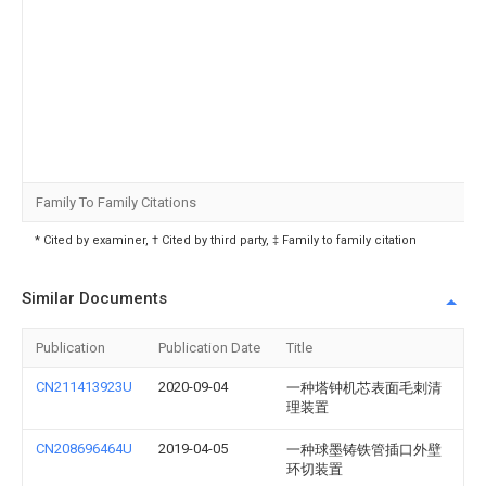
Family To Family Citations
* Cited by examiner, † Cited by third party, ‡ Family to family citation
Similar Documents
Publication
Publication Date
Title
CN211413923U
2020-09-04
一种塔钟机芯表面毛刺清
理装置
CN208696464U
2019-04-05
一种球墨铸铁管插口外壁
环切装置