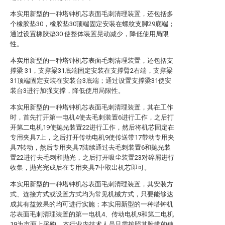
本实用新型的一种塔钟机芯表面毛刺清理装置，还包括多
个橡胶垫30，橡胶垫30顶端固定安装在螺纹支脚29底端；
通过设置橡胶垫30 使整体装置晃动减少，降低使用局限
性。
本实用新型的一种塔钟机芯表面毛刺清理装置，还包括支
撑梁 31，支撑梁31底端固定安装在支撑臂2右端，支撑梁
31顶端固定安装在安装台3底端；通过设置支撑梁31使安
装台3进行加强支撑，降低使用局限性。
本实用新型的一种塔钟机芯表面毛刺清理装置，其在工作
时，首先打开第一电机4使去毛刺装置6进行工作，之后打
开第二电机19使抛光装置22进行工作，然后将机芯固定在
专用夹具7上，之后打开传动电机9使传送带17带动专用夹
具7转动，然后专用夹具7陆续通过去毛刺装置6和抛光装
置22进行去毛刺和抛光，之后打开吸尘装置23对碎屑进行
收集，抛光完成后在专用夹具7中取出机芯即可。
本实用新型的一种塔钟机芯表面毛刺清理装置，其安装方
式、连接方式或设置方式均为常见机械方式，只要能够达
成其有益效果的均可进行实施；本实用新型的一种塔钟机
芯表面毛刺清理装置的第一电机4、传动电机9和第二电机
19为市面上采购，本行业内技术人员只需按照其附带的使