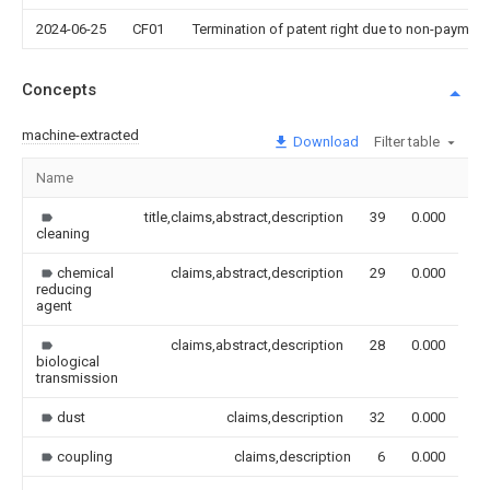
2024-06-25
CF01
Termination of patent right due to non-payment
Concepts
machine-extracted
Download
Filter table
Name
Im
title,claims,abstract,description
39
0.000
cleaning
chemical
claims,abstract,description
29
0.000
reducing
agent
claims,abstract,description
28
0.000
biological
transmission
dust
claims,description
32
0.000
coupling
claims,description
6
0.000