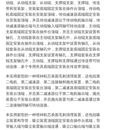
动辊、从动辊支架、从动辊、支撑辊支架、支撑辊、传送
带和安装架，安装架底端固定安装在操作台顶端，传动电
机底端固定安装在安装架顶端，传动减速器底端固定安装
在安装架顶端，并且传动减速器位于传动电机输出端，传
动减速器输出端与主动辊输入端同轴可转动连接，主动辊
支架底端固定安装在操作台顶端，并且主动辊支架设置有
轴孔，主动辊套装在主动辊支架轴孔中，从动辊支架底端
固定安装在操作台顶端，从动辊支架中设置有轴孔，从动
辊套装在从动辊支架轴孔中，支撑辊支架底端固定安装在
操作台顶端，支撑辊支架设置有轴孔，支撑辊套装在支撑
辊支架轴孔中，主动辊、支撑辊和支撑辊通过传送带可转
动连接，多个专用夹具底端固定安装在传送带顶端。
本实用新型的一种塔钟机芯表面毛刺清理装置，还包括第
二电机、第二减速器、第二连接轴和抛光装置，第二电机
底端固定安装在安装台顶端，第二减速器底端固定安装在
安装台顶端，并且第二减速器位于第二电机输出端，抛光
装置位于安装台底部，并且抛光装置与第二减速器通过第
二连接轴同轴可转动连接。
本实用新型的一种塔钟机芯表面毛刺清理装置，还包括吸
尘装置和导管，吸尘装置顶端固定安装在操作台底端，导
管输入端与吸尘装置输出端连通，吸尘口输出端与吸尘装