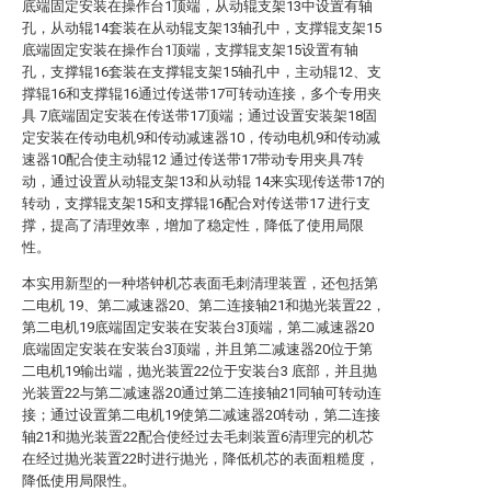
底端固定安装在操作台1顶端，从动辊支架13中设置有轴
孔，从动辊14套装在从动辊支架13轴孔中，支撑辊支架15
底端固定安装在操作台1顶端，支撑辊支架15设置有轴
孔，支撑辊16套装在支撑辊支架15轴孔中，主动辊12、支
撑辊16和支撑辊16通过传送带17可转动连接，多个专用夹
具 7底端固定安装在传送带17顶端；通过设置安装架18固
定安装在传动电机9和传动减速器10，传动电机9和传动减
速器10配合使主动辊12 通过传送带17带动专用夹具7转
动，通过设置从动辊支架13和从动辊 14来实现传送带17的
转动，支撑辊支架15和支撑辊16配合对传送带17 进行支
撑，提高了清理效率，增加了稳定性，降低了使用局限
性。
本实用新型的一种塔钟机芯表面毛刺清理装置，还包括第
二电机 19、第二减速器20、第二连接轴21和抛光装置22，
第二电机19底端固定安装在安装台3顶端，第二减速器20
底端固定安装在安装台3顶端，并且第二减速器20位于第
二电机19输出端，抛光装置22位于安装台3 底部，并且抛
光装置22与第二减速器20通过第二连接轴21同轴可转动连
接；通过设置第二电机19使第二减速器20转动，第二连接
轴21和抛光装置22配合使经过去毛刺装置6清理完的机芯
在经过抛光装置22时进行抛光，降低机芯的表面粗糙度，
降低使用局限性。