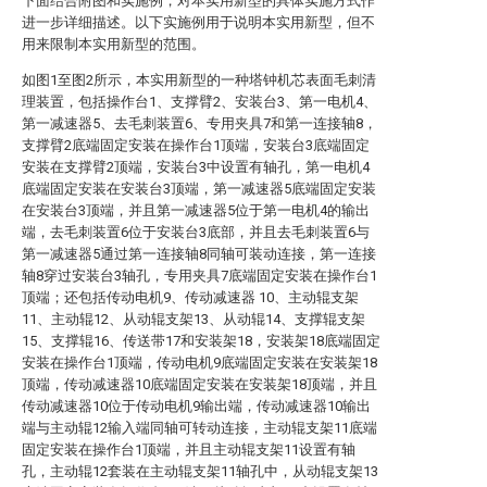
下面结合附图和实施例，对本实用新型的具体实施方式作
进一步详细描述。以下实施例用于说明本实用新型，但不
用来限制本实用新型的范围。
如图1至图2所示，本实用新型的一种塔钟机芯表面毛刺清
理装置，包括操作台1、支撑臂2、安装台3、第一电机4、
第一减速器5、去毛刺装置6、专用夹具7和第一连接轴8，
支撑臂2底端固定安装在操作台1顶端，安装台3底端固定
安装在支撑臂2顶端，安装台3中设置有轴孔，第一电机4
底端固定安装在安装台3顶端，第一减速器5底端固定安装
在安装台3顶端，并且第一减速器5位于第一电机4的输出
端，去毛刺装置6位于安装台3底部，并且去毛刺装置6与
第一减速器5通过第一连接轴8同轴可装动连接，第一连接
轴8穿过安装台3轴孔，专用夹具7底端固定安装在操作台1
顶端；还包括传动电机9、传动减速器 10、主动辊支架
11、主动辊12、从动辊支架13、从动辊14、支撑辊支架
15、支撑辊16、传送带17和安装架18，安装架18底端固定
安装在操作台1顶端，传动电机9底端固定安装在安装架18
顶端，传动减速器10底端固定安装在安装架18顶端，并且
传动减速器10位于传动电机9输出端，传动减速器10输出
端与主动辊12输入端同轴可转动连接，主动辊支架11底端
固定安装在操作台1顶端，并且主动辊支架11设置有轴
孔，主动辊12套装在主动辊支架11轴孔中，从动辊支架13