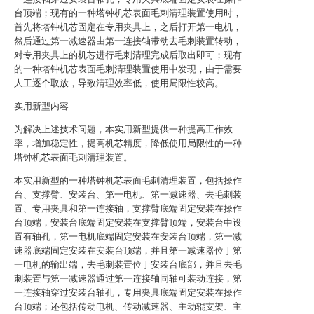
台顶端；现有的一种塔钟机芯表面毛刺清理装置使用时，
首先将塔钟机芯固定在专用夹具上，之后打开第一电机，
然后通过第一减速器由第一连接轴带动去毛刺装置转动，
对专用夹具上的机芯进行毛刺清理完成后取出即可；现有
的一种塔钟机芯表面毛刺清理装置使用中发现，由于需要
人工逐个取放，导致清理效率低，使用局限性较高。
实用新型内容
为解决上述技术问题，本实用新型提供一种提高工作效
率，增加稳定性，提高机芯精度，降低使用局限性的一种
塔钟机芯表面毛刺清理装置。
本实用新型的一种塔钟机芯表面毛刺清理装置，包括操作
台、支撑臂、安装台、第一电机、第一减速器、去毛刺装
置、专用夹具和第一连接轴，支撑臂底端固定安装在操作
台顶端，安装台底端固定安装在支撑臂顶端，安装台中设
置有轴孔，第一电机底端固定安装在安装台顶端，第一减
速器底端固定安装在安装台顶端，并且第一减速器位于第
一电机的输出端，去毛刺装置位于安装台底部，并且去毛
刺装置与第一减速器通过第一连接轴同轴可装动连接，第
一连接轴穿过安装台轴孔，专用夹具底端固定安装在操作
台顶端；还包括传动电机、传动减速器、主动辊支架、主