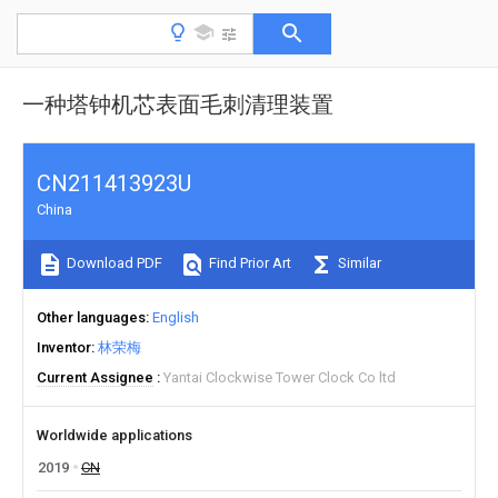
一种塔钟机芯表面毛刺清理装置
CN211413923U
China
Download PDF
Find Prior Art
Similar
Other languages
English
Inventor
林荣梅
Current Assignee
Yantai Clockwise Tower Clock Co ltd
Worldwide applications
2019
CN