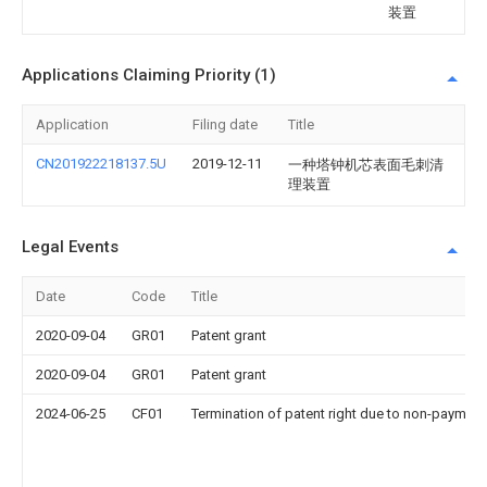
装置
Applications Claiming Priority (1)
Application
Filing date
Title
CN201922218137.5U
2019-12-11
一种塔钟机芯表面毛刺清
理装置
Legal Events
Date
Code
Title
2020-09-04
GR01
Patent grant
2020-09-04
GR01
Patent grant
2024-06-25
CF01
Termination of patent right due to non-payment