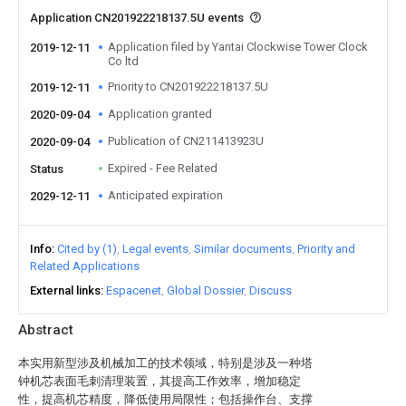
Application CN201922218137.5U events
Application filed by Yantai Clockwise Tower Clock
2019-12-11
Co ltd
Priority to CN201922218137.5U
2019-12-11
Application granted
2020-09-04
Publication of CN211413923U
2020-09-04
Expired - Fee Related
Status
Anticipated expiration
2029-12-11
Info
Cited by (1)
Legal events
Similar documents
Priority and
Related Applications
External links
Espacenet
Global Dossier
Discuss
Abstract
本实用新型涉及机械加工的技术领域，特别是涉及一种塔
钟机芯表面毛刺清理装置，其提高工作效率，增加稳定
性，提高机芯精度，降低使用局限性；包括操作台、支撑