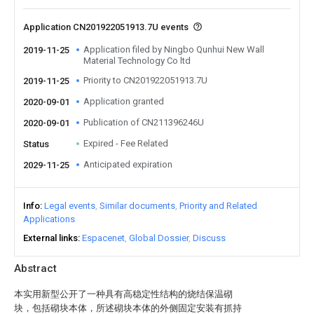
Application CN201922051913.7U events
Application filed by Ningbo Qunhui New Wall
2019-11-25
Material Technology Co ltd
Priority to CN201922051913.7U
2019-11-25
Application granted
2020-09-01
Publication of CN211396246U
2020-09-01
Expired - Fee Related
Status
Anticipated expiration
2029-11-25
Info
Legal events
Similar documents
Priority and Related
Applications
External links
Espacenet
Global Dossier
Discuss
Abstract
本实用新型公开了一种具有高稳定性结构的烧结保温砌
块，包括砌块本体，所述砌块本体的外侧固定安装有抓持