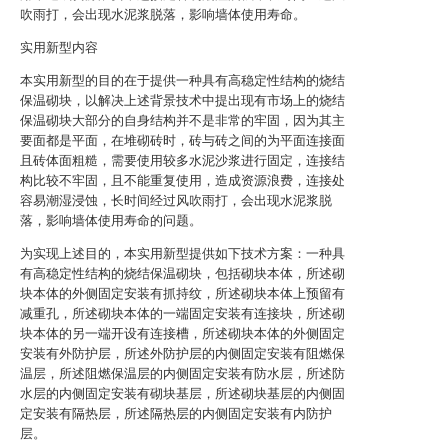
吹雨打，会出现水泥浆脱落，影响墙体使用寿命。
实用新型内容
本实用新型的目的在于提供一种具有高稳定性结构的烧结
保温砌块，以解决上述背景技术中提出现有市场上的烧结
保温砌块大部分的自身结构并不是非常的牢固，因为其主
要面都是平面，在堆砌砖时，砖与砖之间的为平面连接面
且砖体面粗糙，需要使用较多水泥沙浆进行固定，连接结
构比较不牢固，且不能重复使用，造成资源浪费，连接处
容易潮湿浸蚀，长时间经过风吹雨打，会出现水泥浆脱
落，影响墙体使用寿命的问题。
为实现上述目的，本实用新型提供如下技术方案：一种具
有高稳定性结构的烧结保温砌块，包括砌块本体，所述砌
块本体的外侧固定安装有抓持纹，所述砌块本体上预留有
减重孔，所述砌块本体的一端固定安装有连接块，所述砌
块本体的另一端开设有连接槽，所述砌块本体的外侧固定
安装有外防护层，所述外防护层的内侧固定安装有阻燃保
温层，所述阻燃保温层的内侧固定安装有防水层，所述防
水层的内侧固定安装有砌块基层，所述砌块基层的内侧固
定安装有隔热层，所述隔热层的内侧固定安装有内防护
层。