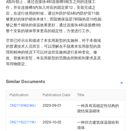
4面向朝上，通过连接块4和连接槽5相互之间的连接工
作，并在连接槽5内加入对应的固定胶12，安装完成之
后，在进行使用的时候，通过外防护层6和内防护层11能
够更好的保护砌块本体1，而阻燃保温层7和隔热层10也能
够让整个砌块的保温效果更好，通过连接块4和连接槽5给
整个安装的墙体带来更高的稳定性，方便进行工作。
尽管已经示出和描述了本实用新型的实施例，对于本领域
的普通技术人员而言，可以理解在不脱离本实用新型的原
理和精神的情况下可以对这些实施例进行多种变化、修
改、替换和变型，本实用新型的范围由所附权利要求及其
等同物限定。
Similar Documents
Publication
Publication Date
Title
CN211396246U
2020-09-01
一种具有高稳定性结构的
烧结保温砌块
CN211622119U
2020-10-02
一种仿古建筑保温墙砖和
墙体