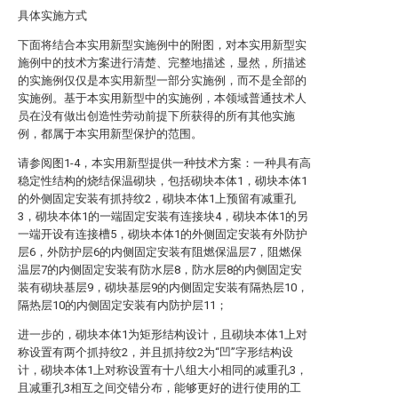
具体实施方式
下面将结合本实用新型实施例中的附图，对本实用新型实
施例中的技术方案进行清楚、完整地描述，显然，所描述
的实施例仅仅是本实用新型一部分实施例，而不是全部的
实施例。基于本实用新型中的实施例，本领域普通技术人
员在没有做出创造性劳动前提下所获得的所有其他实施
例，都属于本实用新型保护的范围。
请参阅图1-4，本实用新型提供一种技术方案：一种具有高
稳定性结构的烧结保温砌块，包括砌块本体1，砌块本体1
的外侧固定安装有抓持纹2，砌块本体1上预留有减重孔
3，砌块本体1的一端固定安装有连接块4，砌块本体1的另
一端开设有连接槽5，砌块本体1的外侧固定安装有外防护
层6，外防护层6的内侧固定安装有阻燃保温层7，阻燃保
温层7的内侧固定安装有防水层8，防水层8的内侧固定安
装有砌块基层9，砌块基层9的内侧固定安装有隔热层10，
隔热层10的内侧固定安装有内防护层11；
进一步的，砌块本体1为矩形结构设计，且砌块本体1上对
称设置有两个抓持纹2，并且抓持纹2为“凹”字形结构设
计，砌块本体1上对称设置有十八组大小相同的减重孔3，
且减重孔3相互之间交错分布，能够更好的进行使用的工