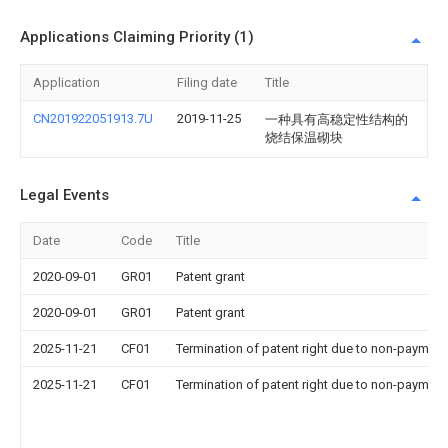
Applications Claiming Priority (1)
Application
Filing date
Title
CN201922051913.7U
2019-11-25
一种具有高稳定性结构的
烧结保温砌块
Legal Events
Date
Code
Title
2020-09-01
GR01
Patent grant
2020-09-01
GR01
Patent grant
2025-11-21
CF01
Termination of patent right due to non-payment
2025-11-21
CF01
Termination of patent right due to non-payment