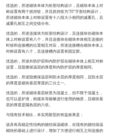
优选的，所述砌块本体为矩形结构设计，且砌块本体上对
称设置有两个抓持纹，并且抓持纹为“凹”字形结构设计，
所述砌块本体上对称设置有十八组大小相同的减重孔，且
减重孔相互之间交错分布。
优选的，所述连接块为矩形结构设计，且连接块在砌块本
体上对称设置有八个，并且连接块在砌块本体相互连接的
时候和连接槽的位置相互对应，所述连接槽在砌块本体上
对称设置有八个，且连接槽内设置有固定胶。
优选的，所述外防护层和内防护层在砌块本体上相互对称
设置，且阻燃保温层的厚度和内防护层的厚度相同。
优选的，所述阻燃保温层和防水层的厚度相同，且防水层
的厚度是砌块基层厚度的三分之一。
优选的，所述砌块基层材质为混凝土，但不限于混凝土，
也可以是炉渣，粉煤灰等能够进行使用的物质，且砌块基
层的厚度是隔热层的六倍。
与现有技术相比，本实用新型的有益效果是：
该具有高稳定性结构的烧结保温砌块，在现有的烧结保温
砌块的基础上进行设计，增加了方便进行相互之间连接的