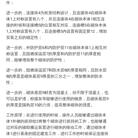
作；
进一步的，连接块4为矩形结构设计，且连接块4在砌块本
体1上对称设置有八个，并且连接块4在砌块本体1相互连
接的时候和连接槽5的位置相互对应，连接槽5在砌块本体
1上对称设置有八个，且连接槽5内设置有固定胶12，增加
安装之后的稳定性；
进一步的，外防护层6和内防护层11在砌块本体1上相互对
称设置，且阻燃保温层7的厚度和内防护层11的厚度相
同，能够增加整个砌块的防护性；
进一步的，阻燃保温层7和防水层8的厚度相同，且防水层
8的厚度是砌块基层9厚度的三分之一，增加整体的防水
性；
进一步的，砌块基层9材质为混凝土，但不限于混凝土，也
可以是炉渣，粉煤灰等能够进行使用的物质，且砌块基层9
的厚度是隔热层10的六倍，提高整体砌块的强度。
工作原理：在进行使用的时候，操作人员能够通过砌块本
体1外侧的抓持纹2将整个砌块进行抓持的工作，也能够通
过对应的辅助搬运装置进行砌块的移动工作，通过砌块本
体1进行基座的固定建造工作，进行工作的时候保证连接块