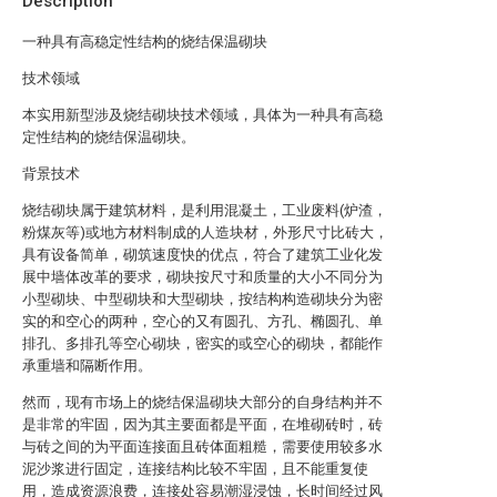
Description
一种具有高稳定性结构的烧结保温砌块
技术领域
本实用新型涉及烧结砌块技术领域，具体为一种具有高稳
定性结构的烧结保温砌块。
背景技术
烧结砌块属于建筑材料，是利用混凝土，工业废料(炉渣，
粉煤灰等)或地方材料制成的人造块材，外形尺寸比砖大，
具有设备简单，砌筑速度快的优点，符合了建筑工业化发
展中墙体改革的要求，砌块按尺寸和质量的大小不同分为
小型砌块、中型砌块和大型砌块，按结构构造砌块分为密
实的和空心的两种，空心的又有圆孔、方孔、椭圆孔、单
排孔、多排孔等空心砌块，密实的或空心的砌块，都能作
承重墙和隔断作用。
然而，现有市场上的烧结保温砌块大部分的自身结构并不
是非常的牢固，因为其主要面都是平面，在堆砌砖时，砖
与砖之间的为平面连接面且砖体面粗糙，需要使用较多水
泥沙浆进行固定，连接结构比较不牢固，且不能重复使
用，造成资源浪费，连接处容易潮湿浸蚀，长时间经过风