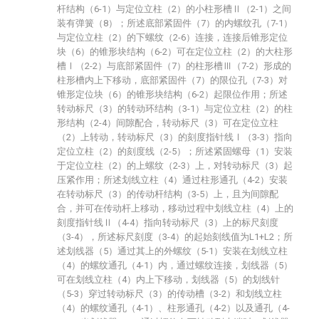
杆结构（6-1）与定位立柱（2）的小柱形槽Ⅱ（2-1）之间
装有弹簧（8）；所述底部紧固件（7）的内螺纹孔（7-1）
与定位立柱（2）的下螺纹（2-6）连接，连接后锥形定位
块（6）的锥形块结构（6-2）可在定位立柱（2）的大柱形
槽Ⅰ（2-2）与底部紧固件（7）的柱形槽Ⅲ（7-2）形成的
柱形槽内上下移动，底部紧固件（7）的限位孔（7-3）对
锥形定位块（6）的锥形块结构（6-2）起限位作用；所述
转动标尺（3）的转动环结构（3-1）与定位立柱（2）的柱
形结构（2-4）间隙配合，转动标尺（3）可在定位立柱
（2）上转动，转动标尺（3）的刻度指针线Ⅰ（3-3）指向
定位立柱（2）的刻度线（2-5）；所述紧固螺母（1）安装
于定位立柱（2）的上螺纹（2-3）上，对转动标尺（3）起
压紧作用；所述划线立柱（4）通过柱形通孔（4-2）安装
在转动标尺（3）的传动杆结构（3-5）上，且为间隙配
合，并可在传动杆上移动，移动过程中划线立柱（4）上的
刻度指针线Ⅱ（4-4）指向转动标尺（3）上的标尺刻度
（3-4），所述标尺刻度（3-4）的起始刻线值为L1+L2；所
述划线器（5）通过其上的外螺纹（5-1）安装在划线立柱
（4）的螺纹通孔（4-1）内，通过螺纹连接，划线器（5）
可在划线立柱（4）内上下移动，划线器（5）的划线针
（5-3）穿过转动标尺（3）的传动槽（3-2）和划线立柱
（4）的螺纹通孔（4-1）、柱形通孔（4-2）以及通孔（4-