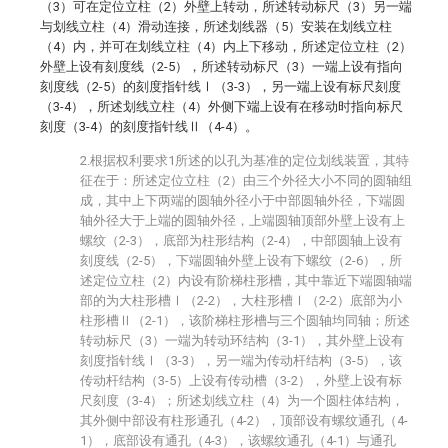
（3）可在定位立柱（2）外壁上转动，所述转动标尺（3）另一端
与划线立柱（4）滑动连接，所述划线器（5）安装在划线立柱
（4）内，并可在划线立柱（4）内上下移动，所述定位立柱（2）
外壁上设有刻度线（2-5），所述转动标尺（3）一端上设有指向
刻度线（2-5）的刻度指针线Ⅰ（3-3），另一端上设有标尺刻度
（3-4），所述划线立柱（4）外侧下端上设有在移动时指向标尺
刻度（3-4）的刻度指针线Ⅱ（4-4）。
2.根据权利要求1所述的以孔为基准的定位划线装置，其特
征在于：所述定位立柱（2）由三个外径大小不同的圆轴组
成，其中上下两端的圆轴外径小于中部圆轴外径，下端圆
轴外径大于上端的圆轴外径，上端圆轴顶部外壁上设有上
螺纹（2-3），底部为柱形结构（2-4），中部圆轴上设有
刻度线（2-5），下端圆轴外壁上设有下螺纹（2-6），所
述定位立柱（2）内设有阶梯柱形槽，其中靠近下端圆轴端
部的为大柱形槽Ⅰ（2-2），大柱形槽Ⅰ（2-2）底部为小
柱形槽Ⅱ（2-1），该阶梯柱形槽与三个圆轴均同轴；所述
转动标尺（3）一端为转动环结构（3-1），其外壁上设有
刻度指针线Ⅰ（3-3），另一端为传动杆结构（3-5），该
传动杆结构（3-5）上设有传动槽（3-2），外壁上设有标
尺刻度（3-4）；所述划线立柱（4）为一个圆柱体结构，
其外侧中部设有柱形通孔（4-2），顶部设有螺纹通孔（4-
1），底部设有通孔（4-3），该螺纹通孔（4-1）与通孔