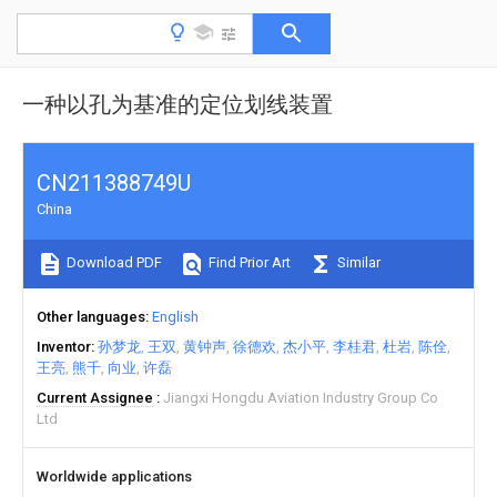
一种以孔为基准的定位划线装置
CN211388749U
China
Download PDF
Find Prior Art
Similar
Other languages
English
Inventor
孙梦龙
王双
黄钟声
徐德欢
杰小平
李桂君
杜岩
陈佺
王亮
熊千
向业
许磊
Current Assignee
Jiangxi Hongdu Aviation Industry Group Co
Ltd
Worldwide applications