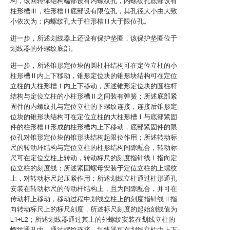
构，该回转体结构端部设有内螺纹孔，内螺纹孔底部设有
柱形槽Ⅲ，柱形槽Ⅲ底部设有限位孔，其孔径大小由大致
小依次为：内螺纹孔大于柱形槽Ⅲ大于限位孔。
进一步，所述划线器上还设有保护垫圈，该保护垫圈位于
划线器的外螺纹底部。
进一步，所述锥形定位块的圆柱杆结构可在定位立柱的小
柱形槽Ⅱ内上下移动，锥形定位块的锥形块结构可在定位
立柱的大柱形槽Ⅰ内上下移动，所述锥形定位块的圆柱杆
结构与定位立柱的小柱形槽Ⅱ之间装有弹簧；所述底部紧
固件的内螺纹孔与定位立柱的下螺纹连接，连接后锥形定
位块的锥形块结构可在定位立柱的大柱形槽Ⅰ与底部紧固
件的柱形槽Ⅲ形成的柱形槽内上下移动，底部紧固件的限
位孔对锥形定位块的锥形块结构起限位作用；所述转动标
尺的转动环结构与定位立柱的柱形结构间隙配合，转动标
尺可在定位立柱上转动，转动标尺的刻度指针线Ⅰ指向定
位立柱的刻度线；所述紧固螺母安装于定位立柱的上螺纹
上，对转动标尺起压紧作用；所述划线立柱通过柱形通孔
安装在转动标尺的传动杆结构上，且为间隙配合，并可在
传动杆上移动，移动过程中划线立柱上的刻度指针线Ⅱ指
向转动标尺上的标尺刻度，所述标尺刻度的起始刻线值为
L1+L2；所述划线器通过其上的外螺纹安装在划线立柱的
螺纹通孔内，通过螺纹连接，划线器可在划线立柱内上下