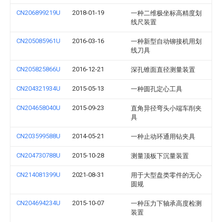
CN206899219U
2018-01-19
一种二维极坐标高精度划
线尺装置
CN205085961U
2016-03-16
一种新型自动铆接机用划
线刀具
CN205825866U
2016-12-21
深孔锥面直径测量装置
CN204321934U
2015-05-13
一种圆孔定心工具
CN204658040U
2015-09-23
直角异径弯头小端车削夹
具
CN203599588U
2014-05-21
一种止动环通用钻夹具
CN204730788U
2015-10-28
测量顶板下沉量装置
CN214081399U
2021-08-31
用于大型盘类零件的无心
圆规
CN204694234U
2015-10-07
一种压力下轴承高度检测
装置