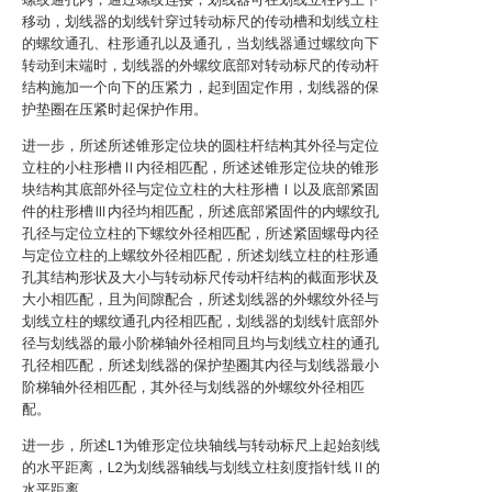
移动，划线器的划线针穿过转动标尺的传动槽和划线立柱
的螺纹通孔、柱形通孔以及通孔，当划线器通过螺纹向下
转动到末端时，划线器的外螺纹底部对转动标尺的传动杆
结构施加一个向下的压紧力，起到固定作用，划线器的保
护垫圈在压紧时起保护作用。
进一步，所述所述锥形定位块的圆柱杆结构其外径与定位
立柱的小柱形槽Ⅱ内径相匹配，所述述锥形定位块的锥形
块结构其底部外径与定位立柱的大柱形槽Ⅰ以及底部紧固
件的柱形槽Ⅲ内径均相匹配，所述底部紧固件的内螺纹孔
孔径与定位立柱的下螺纹外径相匹配，所述紧固螺母内径
与定位立柱的上螺纹外径相匹配，所述划线立柱的柱形通
孔其结构形状及大小与转动标尺传动杆结构的截面形状及
大小相匹配，且为间隙配合，所述划线器的外螺纹外径与
划线立柱的螺纹通孔内径相匹配，划线器的划线针底部外
径与划线器的最小阶梯轴外径相同且均与划线立柱的通孔
孔径相匹配，所述划线器的保护垫圈其内径与划线器最小
阶梯轴外径相匹配，其外径与划线器的外螺纹外径相匹
配。
进一步，所述L1为锥形定位块轴线与转动标尺上起始刻线
的水平距离，L2为划线器轴线与划线立柱刻度指针线Ⅱ的
水平距离。