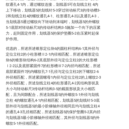
纹通孔4-1内，通过螺纹连接，划线器5可在划线立柱 4内
上下移动，划线器5的划线针5-3穿过转动标尺3的传动槽3-
2和划线立柱4的螺纹通孔4-1、柱形通孔4-2以及通孔4-3，
当划线器5通过螺纹向下转动到末端时，划线器5的外螺纹
5-1底部对转动标尺3的传动杆结构3-5施加一个向下的压紧
力，起到固定作用，划线器5的保护垫圈5-2在压紧时起保
护作用。
优选的，所述所述锥形定位块6的圆柱杆结构6-1其外径与
定位立柱2的小柱形槽Ⅱ2-1内径相匹配，所述述锥形定位
块6的锥形块结构6-2其底部外径与定位立柱2的大柱形槽
Ⅰ2-2以及底部紧固件7的柱形槽Ⅲ7-2内径均相匹配，所述
底部紧固件7的内螺纹孔7-1孔径与定位立柱2的下螺纹2-6
外径相匹配，所述紧固螺母1内径与定位立柱2的上螺纹2-3
外径相匹配，所述划线立柱4的柱形通孔4-2其结构形状及
大小与转动标尺3传动杆结构3-5的截面形状及大小相匹
配，且为间隙配合，所述划线器5的外螺纹5-1外径与划线
立柱 4的螺纹通孔4-1内径相匹配，划线器5的划线针5-3底
部外径与划线器5的最小阶梯轴外径相同且均与划线立柱4
的通孔4-3孔径相匹配，所述划线器5的保护垫圈5-2其内径
与划线器5最小阶梯轴外径相匹配，其外径与划线器5的外
螺纹5-1外径相匹配。