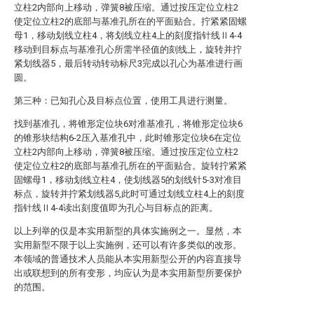
立柱2内部向上移动，弹簧8被压缩。通过按压定位立柱2
使定位立柱2的底部与基准孔所在的平面贴合。拧紧紧固螺
母1，移动划线立柱4，将划线立柱4上的刻度指针线Ⅱ4-4
移动到目标点与基准孔心所需半径值的刻线上，旋转并拧
紧划线器5，最后转动转动标尺3完成以孔心为基准进行画
圆。
第三种：已知孔心及目标点位置，使用工具进行测量。
找到基准孔，将锥形定位块6对准基准孔，将锥形定位块6
的锥形块结构6-2压入基准孔中，此时锥形定位块6在定位
立柱2内部向上移动，弹簧8被压缩。通过按压定位立柱2
使定位立柱2的底部与基准孔所在的平面贴合。旋转拧紧紧
固螺母1，移动划线立柱4，使划线器5的划线针5-3对准目
标点，旋转并拧紧划线器5,此时可通过划线立柱4上的刻度
指针线Ⅱ4-4读出刻度值即为孔心与目标点的距离。
以上列举的仅是本实用新型的具体实施例之一。显然，本
实用新型不限于以上实施例，还可以有许多类似的改形。
本领域的普通技术人员能从本实用新型公开的内容直接导
出或联想到的所有变形，均应认为是本实用新型所要保护
的范围。