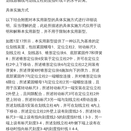
划线器轴线与划线立柱刻度指针线Ⅱ的水平距离。
具体实施方式
以下结合附图对本实用新型的具体实施方式进行详细说
明。应当理解的是，此处所描述的具体实施方式仅用于说
明和解释本实用新型，并不用于限制本实用新型。
如图1至17所示，本实用新型提供了一种以孔为基准的定
位划线装置，包括紧固螺母1、定位立柱2、转动标尺3、
划线立柱 4、划线器5、锥形定位块6、底部紧固件7和弹簧
8；所述锥形定位块6安装于定位立柱2中，并可在定位立
柱2中上下移动，所述锥形定位块6与定位立柱2之间装有
弹簧8，所述弹簧8对锥形定位块6施加向下的弹力，所述
底部紧固件7与定位立柱2一端螺纹连接，并对锥形定位块
6限位，所述紧固螺母1与定位立柱2另一端螺纹连接，且
用于压紧转动标尺3，所述转动标尺3一端安装在定位立柱
2外壁上，且间隙配合，所述转动标尺3可在定位立柱2外
壁上转动，所述转动标尺3另一端与划线立柱4滑动连接，
所述划线器5安装在划线立柱4内，并可在划线立柱 4内上
下移动，所述定位立柱2外壁上设有刻度线2-5，所述转动
标尺3一端上设有指向刻度线2-5的刻度指针线Ⅰ3-3，另一
端上设有标尺刻度3-4，所述划线立柱4外侧下端上设有在
移动时指向标尺刻度3-4的刻度指针线Ⅱ4-4。