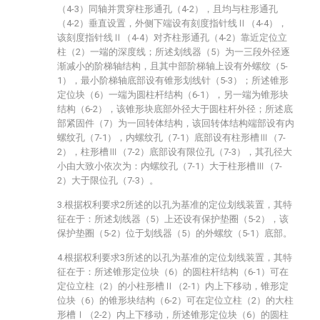
（4-3）同轴并贯穿柱形通孔（4-2），且均与柱形通孔
（4-2）垂直设置，外侧下端设有刻度指针线Ⅱ（4-4），
该刻度指针线Ⅱ（4-4）对齐柱形通孔（4-2）靠近定位立
柱（2）一端的深度线；所述划线器（5）为一三段外径逐
渐减小的阶梯轴结构，且其中部阶梯轴上设有外螺纹（5-
1），最小阶梯轴底部设有锥形划线针（5-3）；所述锥形
定位块（6）一端为圆柱杆结构（6-1），另一端为锥形块
结构（6-2），该锥形块底部外径大于圆柱杆外径；所述底
部紧固件（7）为一回转体结构，该回转体结构端部设有内
螺纹孔（7-1），内螺纹孔（7-1）底部设有柱形槽Ⅲ（7-
2），柱形槽Ⅲ（7-2）底部设有限位孔（7-3），其孔径大
小由大致小依次为：内螺纹孔（7-1）大于柱形槽Ⅲ（7-
2）大于限位孔（7-3）。
3.根据权利要求2所述的以孔为基准的定位划线装置，其特
征在于：所述划线器（5）上还设有保护垫圈（5-2），该
保护垫圈（5-2）位于划线器（5）的外螺纹（5-1）底部。
4.根据权利要求3所述的以孔为基准的定位划线装置，其特
征在于：所述锥形定位块（6）的圆柱杆结构（6-1）可在
定位立柱（2）的小柱形槽Ⅱ（2-1）内上下移动，锥形定
位块（6）的锥形块结构（6-2）可在定位立柱（2）的大柱
形槽Ⅰ（2-2）内上下移动，所述锥形定位块（6）的圆柱