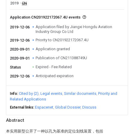
2019
CN
Application CN201922172067.4U events
Application filed by Jiangxi Hongdu Aviation
2019-12-06
Industry Group Co Ltd
Priority to CN201922172067.4U
2019-12-06
Application granted
2020-09-01
Publication of CN211388749U
2020-09-01
Expired - Fee Related
Status
Anticipated expiration
2029-12-06
Info
Cited by (2)
Legal events
Similar documents
Priority and
Related Applications
External links
Espacenet
Global Dossier
Discuss
Abstract
本实用新型公开了一种以孔为基准的定位划线装置，包括