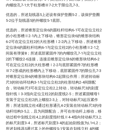
内螺纹孔7-1大于柱形槽Ⅲ7-2大于限位孔7-3。
优选的，所述划线器5上还设有保护垫圈5-2，该保护垫圈
5-2位于划线器5的外螺纹5-1底部。
优选的，所述锥形定位块6的圆柱杆结构6-1可在定位立柱2
的小柱形槽Ⅱ2-1内上下移动，锥形定位块6的锥形块结构
6-2可在定位立柱2的大柱形槽Ⅰ2-2内上下移动，所述锥形
定位块6的圆柱杆结构6-1与定位立柱2的小柱形槽Ⅱ2-1之
间装有弹簧8；所述底部紧固件7的内螺纹孔7-1与定位立柱
2的下螺纹2-6连接，连接后锥形定位块6的锥形块结构6-2
可在定位立柱2的大柱形槽Ⅰ2-2与底部紧固件7的柱形槽
Ⅲ7-2形成的柱形槽内上下移动，底部紧固件7的限位孔7-3
对锥形定位块6的锥形块结构6-2起限位作用；所述转动标
尺3的转动环结构3-1与定位立柱2的柱形结构2-4间隙配
合，转动标尺3可在定位立柱2上转动，转动标尺3的刻度
指针线Ⅰ3-3指向定位立柱2的刻度线2-5；所述紧固螺母1
安装于定位立柱2的上螺纹2-3上，对转动标尺3起压紧作
用；所述划线立柱4通过柱形通孔4-2安装在转动标尺3的传
动杆结构3-5上，且为间隙配合，并可在传动杆上移动，移
动过程中划线立柱4上的刻度指针线Ⅱ4-4指向转动标尺3上
的标尺刻度3-4，所述标尺刻度3-4的起始刻线值为L1+L2；
所述划线器5通过其上的外螺纹5-1安装在划线立柱 4的螺