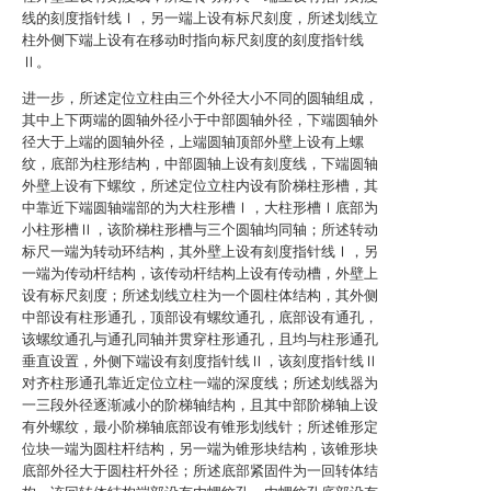
线的刻度指针线Ⅰ，另一端上设有标尺刻度，所述划线立
柱外侧下端上设有在移动时指向标尺刻度的刻度指针线
Ⅱ。
进一步，所述定位立柱由三个外径大小不同的圆轴组成，
其中上下两端的圆轴外径小于中部圆轴外径，下端圆轴外
径大于上端的圆轴外径，上端圆轴顶部外壁上设有上螺
纹，底部为柱形结构，中部圆轴上设有刻度线，下端圆轴
外壁上设有下螺纹，所述定位立柱内设有阶梯柱形槽，其
中靠近下端圆轴端部的为大柱形槽Ⅰ，大柱形槽Ⅰ底部为
小柱形槽Ⅱ，该阶梯柱形槽与三个圆轴均同轴；所述转动
标尺一端为转动环结构，其外壁上设有刻度指针线Ⅰ，另
一端为传动杆结构，该传动杆结构上设有传动槽，外壁上
设有标尺刻度；所述划线立柱为一个圆柱体结构，其外侧
中部设有柱形通孔，顶部设有螺纹通孔，底部设有通孔，
该螺纹通孔与通孔同轴并贯穿柱形通孔，且均与柱形通孔
垂直设置，外侧下端设有刻度指针线Ⅱ，该刻度指针线Ⅱ
对齐柱形通孔靠近定位立柱一端的深度线；所述划线器为
一三段外径逐渐减小的阶梯轴结构，且其中部阶梯轴上设
有外螺纹，最小阶梯轴底部设有锥形划线针；所述锥形定
位块一端为圆柱杆结构，另一端为锥形块结构，该锥形块
底部外径大于圆柱杆外径；所述底部紧固件为一回转体结