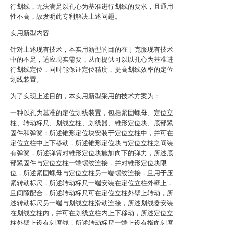
行划线，无法满足以孔心为基准进行划线的要求，且通用
性不高，故发明此专利解决上述问题。
实用新型内容
针对上述现有技术，本实用新型的目的在于克服现有技术
中的不足，适应现实需要，从而提供可以以孔心为基准进
行划线定位，同时能保证定位精度，提高划线效率的定位
划线装置。
为了实现上述目的，本实用新型采用的技术方案为：
一种以孔为基准的定位划线装置，包括紧固螺母、定位立
柱、转动标尺、划线立柱、划线器、锥形定位块、底部紧
固件和弹簧；所述锥形定位块安装于定位立柱中，并可在
定位立柱中上下移动，所述锥形定位块与定位立柱之间装
有弹簧，所述弹簧对锥形定位块施加向下的弹力，所述底
部紧固件与定位立柱一端螺纹连接，并对锥形定位块限
位，所述紧固螺母与定位立柱另一端螺纹连接，且用于压
紧转动标尺，所述转动标尺一端安装在定位立柱外壁上，
且间隙配合，所述转动标尺可在定位立柱外壁上转动，所
述转动标尺另一端与划线立柱滑动连接，所述划线器安装
在划线立柱内，并可在划线立柱内上下移动，所述定位立
柱外壁上设有刻度线，所述转动标尺一端上设有指向刻度