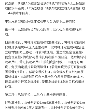
优选的，所述L1为锥形定位块6轴线与转动标尺3上起始刻
线的水平距离，L2为划线器5轴线与划线立柱4刻度指针线
Ⅱ4-4的水平距离。
本实用新型在实际操作过程中可分为以下三种情况：
第一种：已知目标点与孔心距离，以孔心为基准进行划
线。
找到基准孔，将锥形定位块6对准基准孔，将锥形定位块6
的锥形块结构6-2压入基准孔中，此时锥形定位块6在定位
立柱2内部向上移动，弹簧8被压缩。通过按压定位立柱2
使定位立柱2的底部与基准孔所在的平面贴合。然后旋转转
动标尺3，通过转动标尺3上的刻度指针线Ⅰ3-3确定好角
度，角度确定后拧紧紧固螺母1（若无角度要求可直接将紧
固螺母1拧紧）。移动划线立柱4，将划线立柱4上的刻度
指针线Ⅱ4-4移动到目标点与基准孔心所需距离的刻线上。
最后旋转并拧紧划线器5，使用划线针5-3划出目标点最终
位置。
第二种：已知半径，以孔心为基准进行画圆。
找到基准孔，将锥形定位块6对准基准孔，将锥形定位块6
的锥形块结构6-2压入基准孔中，此时锥形定位块6在定位