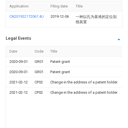
Application
Filing date
Title
CN201922172067.4U
2019-12-06
一种以孔为基准的定位划
线装置
Legal Events
Date
Code
Title
2020-09-01
GR01
Patent grant
2020-09-01
GR01
Patent grant
2021-02-12
CP02
Change in the address of a patent holder
2021-02-12
CP02
Change in the address of a patent holder