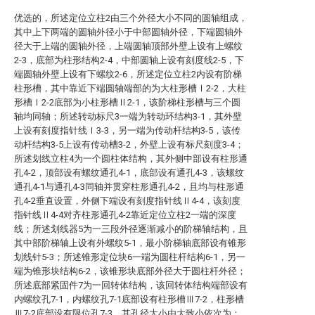
优选的，所述定位立柱2由三个外径大小不同的圆轴组成，
其中上下两端的圆轴外径小于中部圆轴外径，下端圆轴外
径大于上端的圆轴外径，上端圆轴顶部外壁上设有上螺纹
2-3，底部为柱形结构2-4，中部圆轴上设有刻度线2-5，下
端圆轴外壁上设有下螺纹2-6，所述定位立柱2内设有阶梯
柱形槽，其中靠近下端圆轴端部的为大柱形槽Ⅰ2-2，大柱
形槽Ⅰ2-2底部为小柱形槽Ⅱ2-1，该阶梯柱形槽与三个圆
轴均同轴；所述转动标尺3一端为转动环结构3-1，其外壁
上设有刻度指针线Ⅰ3-3，另一端为传动杆结构3-5，该传
动杆结构3-5上设有传动槽3-2，外壁上设有标尺刻度3-4；
所述划线立柱4为一个圆柱体结构，其外侧中部设有柱形通
孔4-2，顶部设有螺纹通孔4-1，底部设有通孔4-3，该螺纹
通孔4-1与通孔4-3同轴并贯穿柱形通孔4-2，且均与柱形通
孔4-2垂直设置，外侧下端设有刻度指针线Ⅱ4-4，该刻度
指针线Ⅱ4-4对齐柱形通孔4-2靠近定位立柱2一端的深度
线；所述划线器5为一三段外径逐渐减小的阶梯轴结构，且
其中部阶梯轴上设有外螺纹5-1，最小阶梯轴底部设有锥形
划线针5-3；所述锥形定位块6一端为圆柱杆结构6-1，另一
端为锥形块结构6-2，该锥形块底部外径大于圆柱杆外径；
所述底部紧固件7为一回转体结构，该回转体结构端部设有
内螺纹孔7-1，内螺纹孔7-1底部设有柱形槽Ⅲ7-2，柱形槽
Ⅲ7-2底部设有限位孔7-3，其孔径大小由大致小依次为：