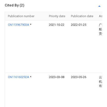
Cited By (2)
Publication number
Priority date
Publication date
Assi
CN113967903A
*
2021-10-22
2022-01-25
广州
船厂
责任
CN116160292A
*
2023-03-08
2023-05-26
云南
机械
有限