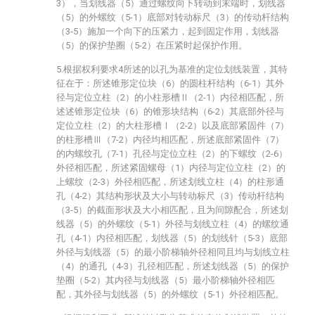
3），当划线器（5）通过螺纹向下转动到末端时，划线器
（5）的外螺纹（5-1）底部对转动标尺（3）的传动杆结构
（3-5）施加一个向下的压紧力，起到固定作用，划线器
（5）的保护垫圈（5-2）在压紧时起保护作用。
5.根据权利要求4所述的以孔为基准的定位划线装置，其特
征在于：所述锥形定位块（6）的圆柱杆结构（6-1）其外
径与定位立柱（2）的小柱形槽Ⅱ（2-1）内径相匹配，所
述述锥形定位块（6）的锥形块结构（6-2）其底部外径与
定位立柱（2）的大柱形槽Ⅰ（2-2）以及底部紧固件（7）
的柱形槽Ⅲ（7-2）内径均相匹配，所述底部紧固件（7）
的内螺纹孔（7-1）孔径与定位立柱（2）的下螺纹（2-6）
外径相匹配，所述紧固螺母（1）内径与定位立柱（2）的
上螺纹（2-3）外径相匹配，所述划线立柱（4）的柱形通
孔（4-2）其结构形状及大小与转动标尺（3）传动杆结构
（3-5）的截面形状及大小相匹配，且为间隙配合，所述划
线器（5）的外螺纹（5-1）外径与划线立柱（4）的螺纹通
孔（4-1）内径相匹配，划线器（5）的划线针（5-3）底部
外径与划线器（5）的最小阶梯轴外径相同且均与划线立柱
（4）的通孔（4-3）孔径相匹配，所述划线器（5）的保护
垫圈（5-2）其内径与划线器（5）最小阶梯轴外径相匹
配，其外径与划线器（5）的外螺纹（5-1）外径相匹配。