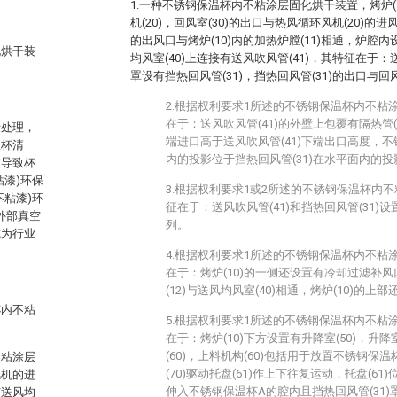
1.一种不锈钢保温杯内不粘涂层固化烘干装置，烤炉(
机(20)，回风室(30)的出口与热风循环风机(20)的进
的出风口与烤炉(10)内的加热炉膛(11)相通，炉腔内
化烘干装
均风室(40)上连接有送风吹风管(41)，其特征在于：
罩设有挡热回风管(31)，挡热回风管(31)的出口与回风
2.根据权利要求1所述的不锈钢保温杯内不粘
在于：送风吹风管(41)的外壁上包覆有隔热管(4
行处理，
端进口高于送风吹风管(41)下端出口高度，
温杯清
内的投影位于挡热回风管(31)在水平面内的
惯导致杯
漆)环保
3.根据权利要求1或2所述的不锈钢保温杯内
粘漆)环
征在于：送风吹风管(41)和挡热回风管(31
外部真空
列。
成为行业
4.根据权利要求1所述的不锈钢保温杯内不粘
在于：烤炉(10)的一侧还设置有冷却过滤补风口
(12)与送风均风室(40)相通，烤炉(10)的上部
杯内不粘
5.根据权利要求1所述的不锈钢保温杯内不粘
在于：烤炉(10)下方设置有升降室(50)，升降
(60)，上料机构(60)包括用于放置不锈钢保温
不粘涂层
(70)驱动托盘(61)作上下往复运动，托盘(61
风机的进
伸入不锈钢保温杯A的腔内且挡热回风管(31
有送风均