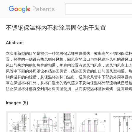
Patents
不锈钢保温杯内不粘涂层固化烘干装置
Abstract
本实用新型的目的是提供一种能够保温杯整体烘烤、效率高的不锈钢保温
置，烤炉的一侧设有热风循环风机，回风室的出口与热风循环风机的进风
风口与烤炉内的加热炉膛相通，炉腔内设置有送风均风室，送风均风室上
风管中下部的外周罩设有挡热回风管，挡热回风管的出口与回风室相通。
钢保温杯的内腔后，从保温杯的杯口溢出，送风吹风管中下部的外周罩设
罩在保温杯杯口外，从杯口溢出的热气还来不及向保温杯外部流动就已经
防止保温杯外部真空封闭材料高温受损，从而实现温杯整体烘烤，提高烘
Images (
5
)