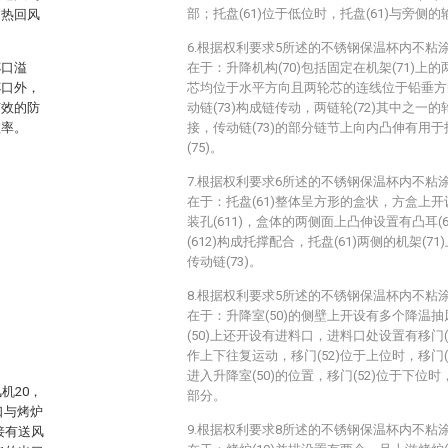
部；托盘(61)位于低位时，托盘(61)与旁侧的
挡热回风
6.根据权利要求5所述的不锈钢保温杯内不粘
杯口溢
在于：升降机构(70)包括固定在机架(71)上的两
杯口外，
芯均位于水平方向且两轮芯的连线位于铅垂方向
有效的防
动链(73)构成链传动，两链轮(72)其中之一的
效率。
接，传动链(73)的部分链节上向内凸伸有用于托
(75)。
7.根据权利要求6所述的不锈钢保温杯内不粘
在于：托盘(61)整体呈方形的盒状，方盒上
装孔(611)，盒体的两侧面上凸伸设置有凸耳(61
(612)构成托撑配合，托盘(61)两侧的机架(71
传动链(73)。
8.根据权利要求5所述的不锈钢保温杯内不粘
在于：升降室(50)的侧壁上开设有多个降温抽风
(50)上还开设有进料口，进料口处设置有移门(52
作上下往复运动，移门(52)位于上位时，移门(
进入升降室(50)的位置，移门(52)位于下位时
机20，
部分。
口与烤炉
9.根据权利要求8所述的不锈钢保温杯内不粘
接有送风