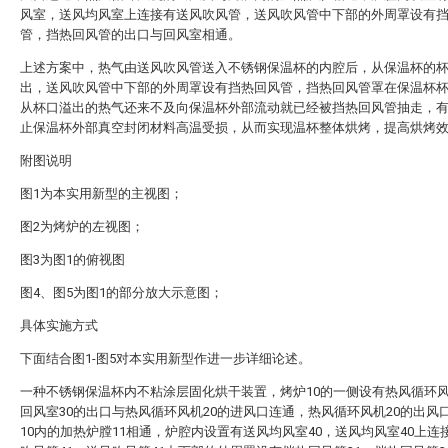
风室，送风均风室上连接有送风吹风管，送风吹风管中下部的外周罩设有
管，挡热回风管的出口与回风室相通。
上述方案中，热气由送风吹风管送入不锈钢保温杯的内腔后，从保温杯的
出，送风吹风管中下部的外周罩设有挡热回风管，挡热回风管罩在保温杯
从杯口溢出的热气还来不及向保温杯外部流动就已经被挡热回风管抽走，
止保温杯外部真空封闭材料高温受损，从而实现温杯整体烘烤，提高烘烤
附图说明
图1为本实用新型的主视图；
图2为烤炉的左视图；
图3为图1的俯视图
图4、图5为图1的部分放大示意图；
具体实施方式
下面结合图1-图5对本实用新型作进一步详细论述。
一种不锈钢保温杯内不粘涂层固化烘干装置，烤炉10的一侧设有热风循环风
回风室30的出口与热风循环风机20的进风口连通，热风循环风机20的出风
10内的加热炉膛11相通，炉腔内设置有送风均风室40，送风均风室40上连