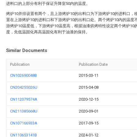
进料口的上部分有利于保证升降室50内的温度。
烤炉10并排设置有两个，且上游烤炉10的出料口为下游烤炉10的进料口，移
置在上游烤炉10的进料口和下游烤炉10的出料口处。两个烤炉10内的温度
游烤炉10温度低，下游烤炉10温度高，根据油漆烘烤特性设定两个烤炉10
度，先低温固化再高温固化有利于油漆的保持。
Similar Documents
Publication
Publication Date
CN102690048B
2015-03-11
CN204255026U
2015-04-08
CN112079574A
2020-12-15
CN211385668U
2020-09-01
CN107166933A
2017-09-15
CN110653141B
2024-01-12