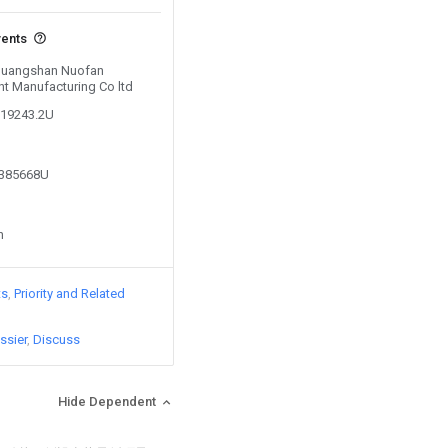
vents
 Huangshan Nuofan
t Manufacturing Co ltd
819243.2U
1385668U
n
ts
Priority and Related
ssier
Discuss
Hide Dependent