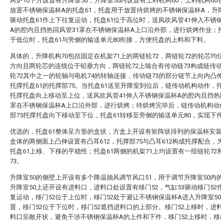
烤炉10下方设置有升降室50，升降室50内设置有上料机构60，上料机构60
放置不锈钢保温杯A的托盘61，托盘用于放置待烘烤的不锈钢保温杯A，升降
驱动托盘61作上下往复运动，托盘61位于高位时，送风吹风管41伸入不锈
A的腔内且挡热回风管31罩在不锈钢保温杯A上口沿外部，进行烘烤作业；托
于低位时，托盘61与旁侧的输送单元80衔接，方便托盘的上料和下料。
具体的，升降机构70包括固定在机架71上的两链轮72，两链轮72的轮芯均
方向且两轮芯的连线位于铅垂方向，两链轮72上啮合有传动链73构成链传
轮72其中之一的轮轴与电机74的转轴连接，传动链73的部分链节上向内凸
托撑托盘61的托撑部75。当托盘61送至升降室到位后，链传动机构动作，托
托撑托盘向上移动至上位，送风吹风管41伸入不锈钢保温杯A的腔内且挡热
罩在不锈钢保温杯A上口沿外部，进行烘烤；待烘烤完毕后，链传动机构动
部75托撑托盘向下移动至下位，托盘61转移至旁侧的输送单元80，实现下
优选的，托盘61整体呈方形的盒状，方盒上开设有矩阵状排列的保温杯安装
盒体的两侧面上凸伸设置有凸耳612，托撑部75与凸耳612构成托撑配合，
托盘61上移、下移的平稳性；托盘61两侧的机架71上均设置有一组链轮72
73。
升降室50的侧壁上开设有多个降温抽风调节风口51，用于调节升降室50内
升降室50上还开设有进料口，进料口处设置有移门52，气缸53驱动移门52
复运动，移门52位于上位时，移门52处于避让不锈钢保温杯A进入升降室5
置，移门52位于下位时，移门52遮挡进料口的上部分。移门52上移时，进
料口呈敞开状，避免干涉不锈钢保温杯A的上件和下件，移门52上移时，移