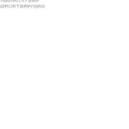
10)的出料口为下游烤炉
)的进料口和下游烤炉(10)的出