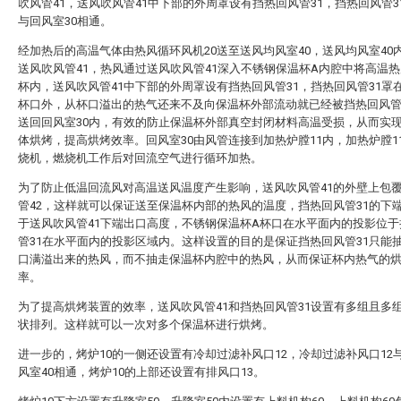
吹风管41，送风吹风管41中下部的外周罩设有挡热回风管31，挡热回风管3
与回风室30相通。
经加热后的高温气体由热风循环风机20送至送风均风室40，送风均风室40
送风吹风管41，热风通过送风吹风管41深入不锈钢保温杯A内腔中将高温
杯内，送风吹风管41中下部的外周罩设有挡热回风管31，挡热回风管31罩
杯口外，从杯口溢出的热气还来不及向保温杯外部流动就已经被挡热回风管
送回回风室30内，有效的防止保温杯外部真空封闭材料高温受损，从而实
体烘烤，提高烘烤效率。回风室30由风管连接到加热炉膛11内，加热炉膛1
烧机，燃烧机工作后对回流空气进行循环加热。
为了防止低温回流风对高温送风温度产生影响，送风吹风管41的外壁上包
管42，这样就可以保证送至保温杯内部的热风的温度，挡热回风管31的下
于送风吹风管41下端出口高度，不锈钢保温杯A杯口在水平面内的投影位于
管31在水平面内的投影区域内。这样设置的目的是保证挡热回风管31只能
口满溢出来的热风，而不抽走保温杯内腔中的热风，从而保证杯内热气的
率。
为了提高烘烤装置的效率，送风吹风管41和挡热回风管31设置有多组且多
状排列。这样就可以一次对多个保温杯进行烘烤。
进一步的，烤炉10的一侧还设置有冷却过滤补风口12，冷却过滤补风口12
风室40相通，烤炉10的上部还设置有排风口13。