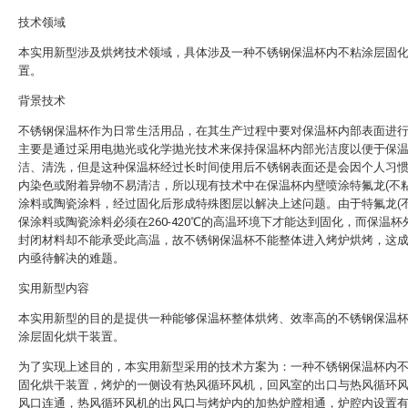
技术领域
本实用新型涉及烘烤技术领域，具体涉及一种不锈钢保温杯内不粘涂层固
置。
背景技术
不锈钢保温杯作为日常生活用品，在其生产过程中要对保温杯内部表面进
主要是通过采用电抛光或化学抛光技术来保持保温杯内部光洁度以便于保
洁、清洗，但是这种保温杯经过长时间使用后不锈钢表面还是会因个人习
内染色或附着异物不易清洁，所以现有技术中在保温杯内壁喷涂特氟龙(不粘
涂料或陶瓷涂料，经过固化后形成特殊图层以解决上述问题。由于特氟龙(不
保涂料或陶瓷涂料必须在260-420℃的高温环境下才能达到固化，而保温杯
封闭材料却不能承受此高温，故不锈钢保温杯不能整体进入烤炉烘烤，这
内亟待解决的难题。
实用新型内容
本实用新型的目的是提供一种能够保温杯整体烘烤、效率高的不锈钢保温
涂层固化烘干装置。
为了实现上述目的，本实用新型采用的技术方案为：一种不锈钢保温杯内
固化烘干装置，烤炉的一侧设有热风循环风机，回风室的出口与热风循环
风口连通，热风循环风机的出风口与烤炉内的加热炉膛相通，炉腔内设置