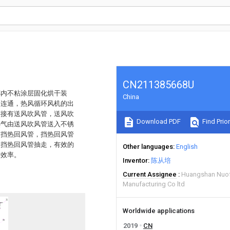
CN211385668U
杯内不粘涂层固化烘干装
China
口连通，热风循环风机的出
连接有送风吹风管，送风吹
Download PDF
Find Prior
热气由送风吹风管送入不锈
有挡热回风管，挡热回风管
被挡热回风管抽走，有效的
Other languages
English
烤效率。
Inventor
陈从培
Current Assignee
Huangshan Nuof
Manufacturing Co ltd
Worldwide applications
2019
CN