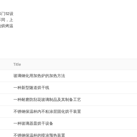
门52设
不同，上
的烘烤温
Title
玻璃钢化用加热炉的加热方法
一种新型隧道烘干线
一种耐磨防刮花玻璃制品及其制备工艺
不锈钢保温杯内不粘涂层固化烘干装置
一种玻璃器皿烘干设备
不锈钢保温杯的喷涂预热装置