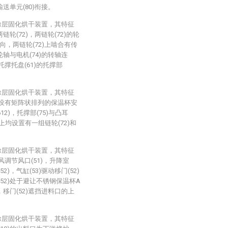
输送单元(80)衔接。
涂层固化烘干装置，其特征
链轮(72)，两链轮(72)的轮
，两链轮(72)上啮合有传
轮轴与电机(74)的转轴连
撑托盘(61)的托撑部
涂层固化烘干装置，其特征
开设有矩阵状排列的保温杯安
2)，托撑部(75)与凸耳
)上均设置有一组链轮(72)和
涂层固化烘干装置，其特征
调节风口(51)，升降室
)，气缸(53)驱动移门(52)
52)处于避让不锈钢保温杯A
，移门(52)遮挡进料口的上
涂层固化烘干装置，其特征