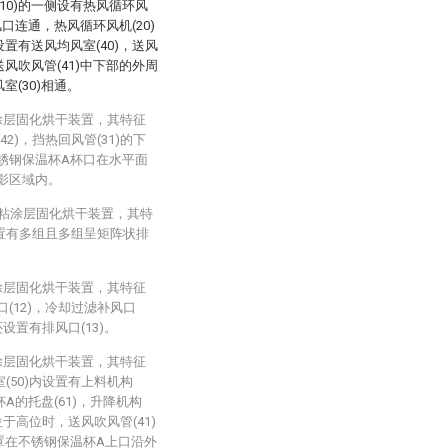
10)的一侧设有热风循环风
风口连通，热风循环风机(20)
设置有送风均风室(40)，送风
送风吹风管(41)中下部的外周
室(30)相通。
涂层固化烘干装置，其特征
2)，挡热回风管(31)的下
不锈钢保温杯A杯口在水平面
投影区域内。
不粘涂层固化烘干装置，其特
)设置有多组且多组呈矩阵状排
涂层固化烘干装置，其特征
(12)，冷却过滤补风口
还设置有排风口(13)。
涂层固化烘干装置，其特征
室(50)内设置有上料机构
杯A的托盘(61)，升降机构
)位于高位时，送风吹风管(41)
)罩在不锈钢保温杯A上口沿外