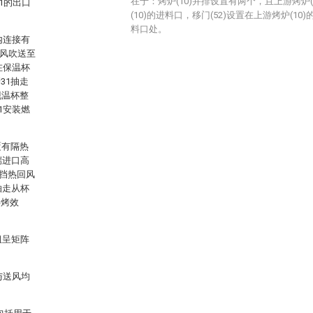
在于：烤炉(10)并排设置有两个，且上游烤炉(
1的出口
(10)的进料口，移门(52)设置在上游烤炉(10
料口处。
内连接有
热风吹送至
在保温杯
31抽走
现温杯整
1安装燃
覆有隔热
端进口高
挡热回风
抽走从杯
烘烤效
组呈矩阵
与送风均