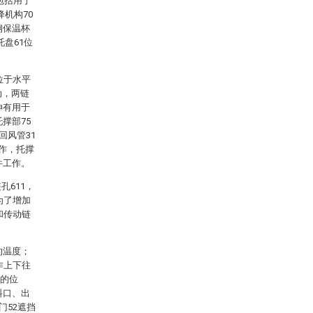
包括用于
机构70
钢保温杯
盘61位
位于水平
动，两链
伸有用于
撑部75
回风管31
作，托撑
件工作。
孔611，
为了增加
和传动链
的温度；
作上下往
0的位
料口、出
门52遮挡