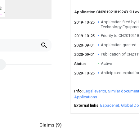
Application CN201921819243.2U e
Application filed by
2019-10-25
Technology Equipmen
Priority to CN201921
2019-10-25
Application granted
2020-09-01
Publication of CN21
2020-09-01
Active
Status
Anticipated expiratio
2029-10-25
Info
Legal events
Similar documen
Applications
External links
Espacenet
Global Do
Claims
(9)