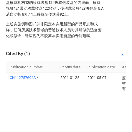
盒移载机构12的移载吸盘124吸取包装盒的内底面，移载
气缸121带动移载转盘122转动，使移载吸杆123将包装盒A
从自动折盒机11上移载至传送带92上。
上述实施例和图式并非限定本实用新型的产品形态和式
样，任何所属技术领域的普通技术人员对其所做的适当变
化或修饰，皆应视为不脱离本实用新型的专利范畴。
Cited By (1)
Publication number
Priority date
Publication date
Assi
CN112757694A
*
2021-01-25
2021-05-07
厦门
智能
有限