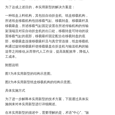
为了达成上述目的，本实用新型的解决方案是：
一种纸盒上料机构，其包括自动折盒机、纸盒移载机构，
所述纸盒移载机构包括移载气缸、移载转盘、移载吸杆及
移载吸盘，所述移载气缸固定设置在所述传输机构的传输
架顶端且对应自动折盒机的出口处，移载转盘可转动的设
置移载气缸的底部，移载吸杆固定配合在移载转盘的底
部，移载吸盘连接移载吸杆且与真空管连接，纸盒移载机
构通过旋转移载吸杆使移载吸盘在折盒机与输送机构的输
送带之间移动,从而替代人工作业，提高装配效率，降低人
工成本。
附图说明
图1为本实用新型的结构示意图。
图2为本实用新型纸盒移载机构的结构示意图。
具体实施方式
为了进一步解释本实用新型的技术方案，下面通过具体实
施例来对本实用新型进行详细阐述。
在本实用新型的描述中，需要理解的是，术语“中心”、“纵