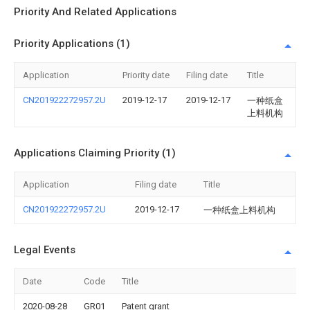
Priority And Related Applications
Priority Applications (1)
Application
Priority date
Filing date
Title
CN201922272957.2U
2019-12-17
2019-12-17
一种纸盒
上料机构
Applications Claiming Priority (1)
Application
Filing date
Title
CN201922272957.2U
2019-12-17
一种纸盒上料机构
Legal Events
Date
Code
Title
2020-08-28
GR01
Patent grant