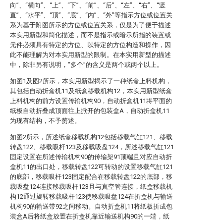
向”、“横向”、“上”、“下”、“前”、“后”、“左”、“右”、“竖
直”、“水平”、“顶”、“底”、“内”、“外”等指示方位或位置关
系为基于附图所示的方位或位置关系，仅是为了便于描述
本实用新型和简化描述，而不是指示或暗示所指的装置或
元件必须具有特定的方位、以特定的方位构造和操作，因
此不能理解为对本实用新型的限制。在本实用新型的描述
中，除非另有说明，“多个”的含义是两个或两个以上。
如图1及图2所示，本实用新型揭示了一种纸盒上料机构，
其包括自动折盒机11及纸盒移载机构12，本实用新型纸盒
上料机构的前方设置传输机构90，自动折盒机11将平面的
纸板自动折叠成顶面往上掀开的包装盒A，自动折盒机11
为现有结构，不予赘述。
如图2所示，所述纸盒移载机构12包括移载气缸121、移载
转盘122、移载吸杆123及移载吸盘124，所述移载气缸121
固定设置在所述传输机构90的传输架91顶端且对应自动折
盒机11的出口处，移载转盘122可转动的设置移载气缸121
的底部，移载吸杆123固定配合在移载转盘122的底部，移
载吸盘124连接移载吸杆123且与真空管连接，纸盒移载机
构12通过旋转移载吸杆123使移载吸盘124在折盒机与输送
机构90的输送带92之间移动。自动折盒机11将纸板折成包
装盒A后将纸盒放置在折盒机靠近输送机构90的一端，纸