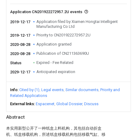
Application CN201922272957.2U events
Application filed by Xiamen Hongtai Intelligent
2019-12-17
Manufacturing Co Ltd
Priority to CN201922272957.2U
2019-12-17
Application granted
2020-08-28
Publication of CN211363690U
2020-08-28
Expired - Fee Related
Status
Anticipated expiration
2029-12-17
Info
Cited by (1)
Legal events
Similar documents
Priority and
Related Applications
External links
Espacenet
Global Dossier
Discuss
Abstract
本实用新型公开了一种纸盒上料机构，其包括自动折盒
机、纸盒移载机构，所述纸盒移载机构包括移载气缸、移