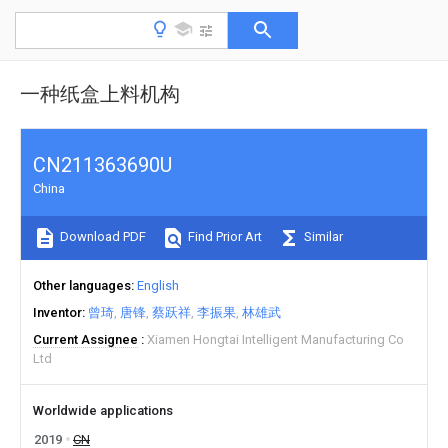
一种纸盒上料机构
CN211363690U
China
Download PDF
Find Prior Art
Similar
Other languages
English
Inventor
曾琦
唐锋
蔡跃祥
李振果
林雄武
Current Assignee
Xiamen Hongtai Intelligent Manufacturing Co
Ltd
Worldwide applications
2019
CN