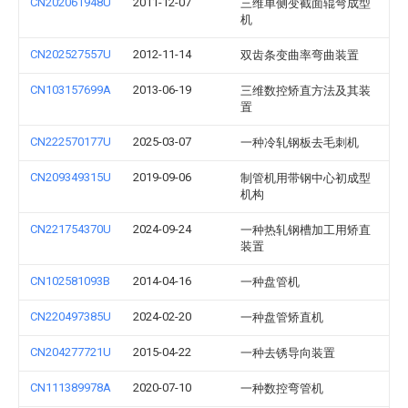
CN202061948U
2011-12-07
三维单侧变截面辊弯成型
机
CN202527557U
2012-11-14
双齿条变曲率弯曲装置
CN103157699A
2013-06-19
三维数控矫直方法及其装
置
CN222570177U
2025-03-07
一种冷轧钢板去毛刺机
CN209349315U
2019-09-06
制管机用带钢中心初成型
机构
CN221754370U
2024-09-24
一种热轧钢槽加工用矫直
装置
CN102581093B
2014-04-16
一种盘管机
CN220497385U
2024-02-20
一种盘管矫直机
CN204277721U
2015-04-22
一种去锈导向装置
CN111389978A
2020-07-10
一种数控弯管机