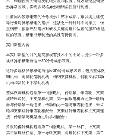
术，精确控制关键道次轧辊角度和位置，有效避免型钢变
形异常区域，实现多规格异形槽钢柔性智能制造。
目前国内较厚钢带的冷弯成形工艺不成熟，难以满足建筑
等行业对异形槽钢的需求，还缺乏一种针对不同厚度、强
度钢带，依据产品需求对研发关键角度和位置伺服3D自适
应的装置，槽钢成形制造的柔性有待提高。
实用新型内容
本实用新型的目的是克服现有技术中的不足，提供一种多
规格异形槽钢自适应3D冷弯成形装置。
这种多规格异形槽钢自适应3D冷弯成形装置，包括整体微
调机构、角度轮偏转机构、槽钢支撑机构、斜轮左右移动
机构和斜轮上下移动机构；
整体微调机构包括第一伺服电机、传动轴、锥齿轮、支架
旋转锥齿轮、主支架和机架；第一伺服电机通过第一联轴
器与传动轴一端连接，传动轴另一端与锥齿轮连接，锥齿
轮和支架旋转锥齿轮相配合，支架旋转锥齿轮和主支架连
接，传动轴与机架通过轴承相配合；
角度轮偏转机构包括第二伺服电机、第一丝杠、上支架、
第三滚珠丝杠副、第一导轨支架、角度轮和下支架；第二