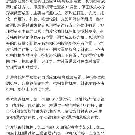
所述多规格异形槽钢自适应3D冷弯成形装置，实现型材成
型时前进方向、厚度和折弯位置的3D调整，保证多规格异
形横截面成形，主要由伺服电机、滚珠丝杆副、机架、托
轮、角度轮、斜轮、锥齿轮副、支架和滑块等组成。整体
微调机构通过锥齿轮副实现型材运行方向的整体微调，实
现型材的变截面成形；角度轮偏转机构根据型材厚度、材
质强度控制角度轮左右位置，调整成形压力角，实现所需
要的过折量；斜轮左右移动机构控制斜轮左右位置，与角
度轮共同作用，实现钢带不同位置的折弯；斜轮上下移动
机构根据型材厚度，控制斜轮的上下位置，与支撑托轮共
同作用，施加钢带一定压力。本装置通常对称成对布置，
实现异形型材成型。
所述多规格异形槽钢自适应3D冷弯成形装置，包括整体微
调机构、角度轮偏转机构、槽钢支撑机构、斜轮左右移动
机构、斜轮上下移动机构。
整体微调机构，第一伺服电机1通过第一联轴器2与传动轴
3一端连接，传动轴3另一端通过平键与锥齿轮4连接，锥
齿轮4和支架旋转锥齿轮5相配合，支架旋转锥齿轮5和主
支架6通过键连接，传动轴3和机架7通过轴承配合连接。
角度轮偏转机构，第二伺服电机8固定在主支架6上，第二
伺服电机8通过第二联轴器9与第一丝杠10连接，上支架11