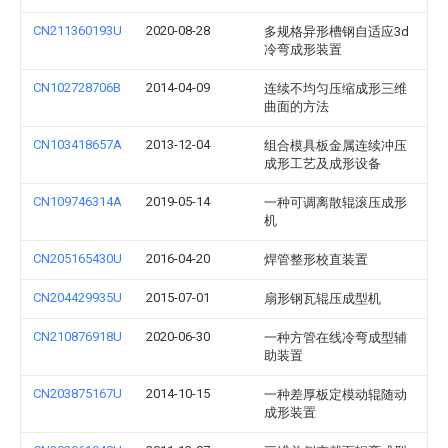
CN211360193U
2020-08-28
多规格异形槽钢自适应3d
冷弯成形装置
CN102728706B
2014-04-09
连续不均匀压缩成形三维
曲面的方法
CN103418657A
2013-12-04
组合模具板金属连续冲压
成形工艺及成形设备
CN109746314A
2019-05-14
一种可调离散辊滚压成形
机
CN205165430U
2016-04-20
焊管整形校直装置
CN204429935U
2015-07-01
扇形钢瓦辊压成型机
CN210876918U
2020-06-30
一种方管在线冷弯成型辅
助装置
CN203875167U
2014-10-15
一种差厚板定模动辊随动
成形装置