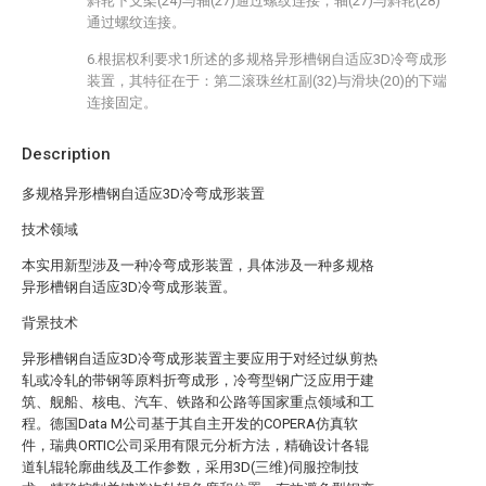
斜轮下支架(24)与轴(27)通过螺纹连接；轴(27)与斜轮(28)
通过螺纹连接。
6.根据权利要求1所述的多规格异形槽钢自适应3D冷弯成形
装置，其特征在于：第二滚珠丝杠副(32)与滑块(20)的下端
连接固定。
Description
多规格异形槽钢自适应3D冷弯成形装置
技术领域
本实用新型涉及一种冷弯成形装置，具体涉及一种多规格
异形槽钢自适应3D冷弯成形装置。
背景技术
异形槽钢自适应3D冷弯成形装置主要应用于对经过纵剪热
轧或冷轧的带钢等原料折弯成形，冷弯型钢广泛应用于建
筑、舰船、核电、汽车、铁路和公路等国家重点领域和工
程。德国Data M公司基于其自主开发的COPERA仿真软
件，瑞典ORTIC公司采用有限元分析方法，精确设计各辊
道轧辊轮廓曲线及工作参数，采用3D(三维)伺服控制技