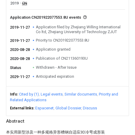
2019
CN
Application CN201922077553.8U events
Application filed by Zhejiang Willing International
2019-11-27
Co ltd, Zhejiang University of Technology ZJUT
Priority to CN201922077553.8U
2019-11-27
Application granted
2020-08-28
Publication of CN211360193U
2020-08-28
Withdrawn - After Issue
Status
Anticipated expiration
2029-11-27
Info
Cited by (1)
Legal events
Similar documents
Priority and
Related Applications
External links
Espacenet
Global Dossier
Discuss
Abstract
本实用新型涉及一种多规格异形槽钢自适应3D冷弯成形装