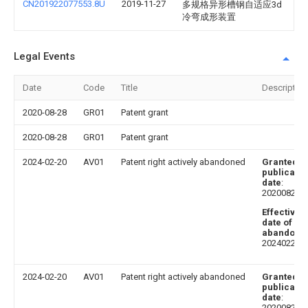
CN201922077553.8U
2019-11-27
多规格异形槽钢自适应3d
冷弯成形装置
Legal Events
Date
Code
Title
Description
2020-08-28
GR01
Patent grant
2020-08-28
GR01
Patent grant
2024-02-20
AV01
Patent right actively abandoned
Granted
publicatio
date
:
20200828
Effective
date of
abandoni
20240220
2024-02-20
AV01
Patent right actively abandoned
Granted
publicatio
date
:
20200828