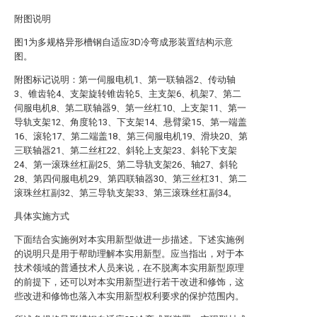
附图说明
图1为多规格异形槽钢自适应3D冷弯成形装置结构示意
图。
附图标记说明：第一伺服电机1、第一联轴器2、传动轴
3、锥齿轮4、支架旋转锥齿轮5、主支架6、机架7、第二
伺服电机8、第二联轴器9、第一丝杠10、上支架11、第一
导轨支架12、角度轮13、下支架14、悬臂梁15、第一端盖
16、滚轮17、第二端盖18、第三伺服电机19、滑块20、第
三联轴器21、第二丝杠22、斜轮上支架23、斜轮下支架
24、第一滚珠丝杠副25、第二导轨支架26、轴27、斜轮
28、第四伺服电机29、第四联轴器30、第三丝杠31、第二
滚珠丝杠副32、第三导轨支架33、第三滚珠丝杠副34。
具体实施方式
下面结合实施例对本实用新型做进一步描述。下述实施例
的说明只是用于帮助理解本实用新型。应当指出，对于本
技术领域的普通技术人员来说，在不脱离本实用新型原理
的前提下，还可以对本实用新型进行若干改进和修饰，这
些改进和修饰也落入本实用新型权利要求的保护范围内。