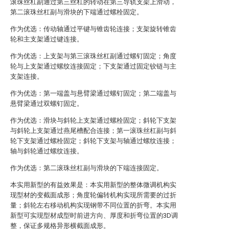
滚珠丝杠副通过第三丝杠的转动在第三导轨支架上滑动，
第二滚珠丝杠副与滑块的下端通过螺栓固定。
作为优选：传动轴通过平键与锥齿轮连接；支架旋转锥齿
轮和主支架通过键连接。
作为优选：上支架与第三滚珠丝杠副通过螺钉固定；角度
轮与上支架通过螺纹连接固定；下支架通过固定铰链与主
支架连接。
作为优选：第一端盖与悬臂梁通过螺钉固定；第二端盖与
悬臂梁通过双螺钉固定。
作为优选：滑块与斜轮上支架通过螺栓固定；斜轮下支架
与斜轮上支架通过燕尾槽配合连接；第一滚珠丝杠副与斜
轮下支架通过螺栓固定；斜轮下支架与轴通过螺纹连接；
轴与斜轮通过螺纹连接。
作为优选：第二滚珠丝杠副与滑块的下端连接固定。
本实用新型的有益效果是：本实用新型的整体微调机构实
现型材的变截面成形；角度轮偏转机构实现所需要的过折
量；斜轮左右移动机构实现钢带不同位置的折弯。本实用
新型可实现型材成型时前进方向、厚度和折弯位置的3D调
整，保证多规格异形横截面成形。