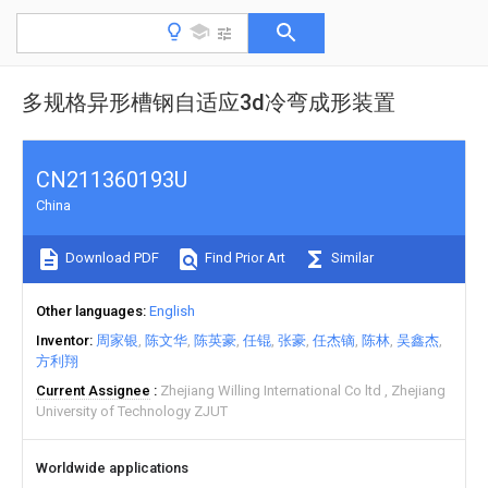
多规格异形槽钢自适应3d冷弯成形装置
CN211360193U
China
Download PDF
Find Prior Art
Similar
Other languages
English
Inventor
周家银
陈文华
陈英豪
任锟
张豪
任杰镝
陈林
吴鑫杰
方利翔
Current Assignee
Zhejiang Willing International Co ltd
Zhejiang
University of Technology ZJUT
Worldwide applications