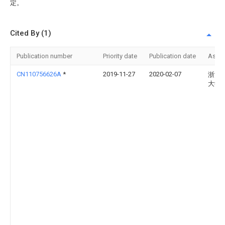
定。
Cited By (1)
Publication number
Priority date
Publication date
Assi
CN110756626A
*
2019-11-27
2020-02-07
浙江
大学