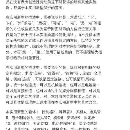
员在没有做出创造性劳动前提下所获得的所有其他实施
例，都属于本实用新型保护的范围。
在实用新型的描述中，需要说明的是，术语“上”、“下”、
“内”、“外”“前端”、“后端”、“两端”、“一端”、“另一端”等指
示的方位或位置关系为基于附图所示的方位或位置关系，
仅是为了便于描述本实用新型和简化描述，而不是指示或
暗示所指的装置或元件必须具有特定的方位、以特定的方
位构造和操作，因此不能理解为对本实用新型的限制。此
外，术语“第一”、“第二”仅用于描述目的，而不能理解为指
示或暗示相对重要性。
在实用新型的描述中，需要说明的是，除非另有明确的规
定和限定，术语“安装”、“设置有”、“连接”等，应做广义理
解，例如“连接”，可以是固定连接，也可以是可拆卸连
接，或一体地连接；可以是机械连接，也可以是电连接；
可以是直接相连，也可以通过中间媒介间接相连，可以是
两个元件内部的连通。对于本领域的普通技术人员而言，
可以具体情况理解上述术语在本实用新型中的具体含义。
本实用新型的箱体1、控制器2、导风管3、风机4、通风管
5、电子制冷器6、进风管7、横管8、安装板9、固定板
10、遮挡棚11、固定架12、电动伸缩杆13、温度传感器
14、出风管16、分隔板17、抽风扇18、第一挡板19、第二