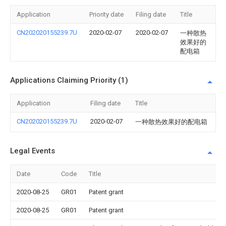
Application
Priority date
Filing date
Title
CN202020155239.7U
2020-02-07
2020-02-07
一种散热
效果好的
配电箱
Applications Claiming Priority (1)
Application
Filing date
Title
CN202020155239.7U
2020-02-07
一种散热效果好的配电箱
Legal Events
Date
Code
Title
2020-08-25
GR01
Patent grant
2020-08-25
GR01
Patent grant