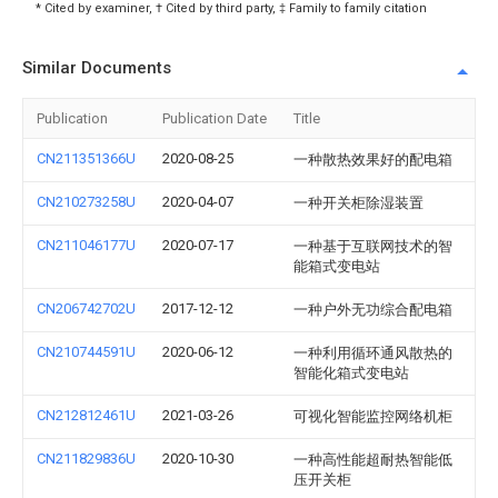
* Cited by examiner, † Cited by third party, ‡ Family to family citation
Similar Documents
Publication
Publication Date
Title
CN211351366U
2020-08-25
一种散热效果好的配电箱
CN210273258U
2020-04-07
一种开关柜除湿装置
CN211046177U
2020-07-17
一种基于互联网技术的智
能箱式变电站
CN206742702U
2017-12-12
一种户外无功综合配电箱
CN210744591U
2020-06-12
一种利用循环通风散热的
智能化箱式变电站
CN212812461U
2021-03-26
可视化智能监控网络机柜
CN211829836U
2020-10-30
一种高性能超耐热智能低
压开关柜