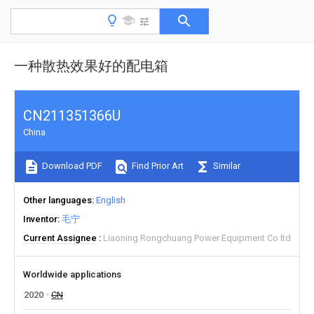
一种散热效果好的配电箱
CN211351366U
China
Download PDF
Find Prior Art
Similar
Other languages
English
Inventor
毛宁
Current Assignee
Liaoning Rongchuang Power Equipment Co ltd
Worldwide applications
2020
CN