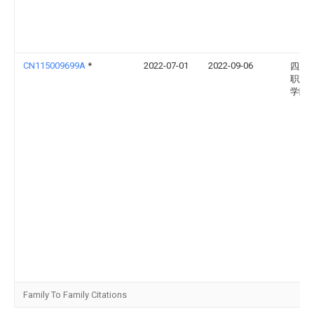
CN115009699A
*
2022-07-01
2022-09-06
四川
职业
学院
Family To Family Citations