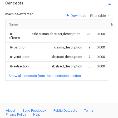
Concepts
machine-extracted
Download
Filter table
Name
Ima
title,claims,abstract,description
23
0.000
effects
partition
claims,description
9
0.000
ventilation
abstract,description
7
0.000
extraction
abstract,description
5
0.000
Show all concepts from the description section
About
Send Feedback
Public Datasets
Terms
Privacy Policy
Help