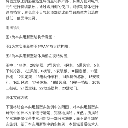
将固定板上的热量迅速导出至箱体外部，从而方便对电气
元件进行持续散热，通过遮挡棚的使用，能够对箱体进行
遮雨挡雪，避免寒冷天气其顶部结冰而导致箱体内部温度
过低，使元件失灵。
附图说明
图1为本实用新型结构示意图；
图2为本实用新型图1中A的放大结构图；
图3为本实用新型箱体局部左视结构图。
图中：1箱体、2控制器、3导风管、4风机、5通风管、6电
子制冷器、7进风管、8横管、9安装板、10固定板、11遮
挡棚、12固定架、13电动伸缩杆、14温度传感器、15安装
孔、16出风管、17分隔板、18抽风扇、19第一挡板、20第
二挡板、21固定柱、22散热翅片、23活动门。
具体实施方式
下面将结合本实用新型实施例中的附图，对本实用新型实
施例中的技术方案进行清楚、完整地描述，显然，所描述
的实施例仅仅是本实用新型一部分实施例，而不是全部的
实施例。基于本实用新型中的实施例，本领域普通技术人