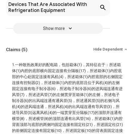
Devices That Are Associated With
Refrigeration Equipment
Show more
Claims
(5)
Hide Dependent
1.一种散热效果好的配电箱，包括箱体(1)，其特征在于：所述箱
体(1)内腔的底部横向固定连接有分隔板(17)，所述箱体(1)内腔底
部的中心处固定连接有风机(4)，所述箱体(1)内腔底部的右侧固定
连接有控制器(2)，所述箱体(1)内腔的底部且位于风机(4)的左侧
固定连接有电子制冷器(6)，所述电子制冷器(6)的进风端连通有进
风管(7)，所述进风管(7)的左侧贯穿至箱体(1)的左侧，所述电子
制冷器(6)的出风端连通有通风管(5)，所述通风管(5)的右侧与风
机(4)的进风端连通，所述风机(4)的出风端连通有导风管(3)，所
述导风管(3)远离风机(4)的一端贯穿至分隔板(17)的顶部并连通有
横管(8)，所述横管(8)的顶部连通有出风管(16)，所述箱体(1)内腔
背面顶部与底部的两侧均固定连接有固定柱(21)，所述固定柱(21)
的前侧固定连接有固定板(10)，所述固定板(10)的背表面固定连接