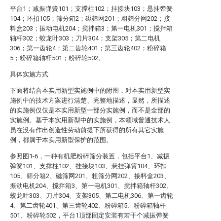
平台1；减振弹簧101；支撑柱102；挂接块103；悬挂弹簧
104；环扣105；筛分箱2；磁筛网201；粗筛分网202；接
料盒203；振动电机204；搅拌箱3；第一电机301；搅拌箱
轴杆302；蛟龙叶303；刀片304；支架305；第二电机
306；第一齿轮4；第二齿轮401；第三齿轮402；粉碎箱
5；粉碎箱轴杆501；粉碎轮502。
具体实施方式
下面将结合本实用新型实施例中的附图，对本实用新型实
施例中的技术方案进行清楚、完整地描述，显然，所描述
的实施例仅仅是本实用新型一部分实施例，而不是全部的
实施例。基于本实用新型中的实施例，本领域普通技术人
员在没有作出创造性劳动前提下所获得的所有其它实施
例，都属于本实用新型保护的范围。
参照图1-6，一种有机肥粉碎筛分装置，包括平台1、减振
弹簧101、支撑柱102、挂接块103、悬挂弹簧104、环扣
105、筛分箱2、磁筛网201、粗筛分网202、接料盒203、
振动电机204、搅拌箱3、第一电机301、搅拌箱轴杆302、
蛟龙叶303、刀片304、支架305、第二电机306、第一齿轮
4、第二齿轮401、第三齿轮402、粉碎箱5、粉碎箱轴杆
501、粉碎轮502，平台1顶部固定安装有若干个减振弹簧