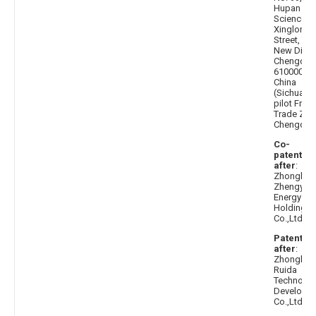
Hupan Ro
Science Ci
Xinglong
Street, Tia
New Distri
Chengdu
610000,
China
(Sichuan)
pilot Free
Trade Zon
Chengdu
Co-
patentee
after
:
Zhongho
Zhengyi
Energy
Holding
Co.,Ltd.
Patentee
after
:
Zhongho
Ruida
Technolo
Developm
Co.,Ltd.