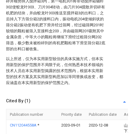
碎并顺势掉入搅拌箱3内，第一电机301将带动搅拌箱轴杆
302使蛟龙叶303、刀片304转动，由刀片304搅散并切碎有
机肥的结块，并由蛟龙叶303推送至搅拌箱3的出料口，之
后掉入下方筛分箱2的接料口内，振动电机204使倾斜状的
筛分箱2振动使有机肥下滑并经过筛网，经过磁筛网201时
较细的颗粒被筛入至接料盒203，并由磁筛网201吸附其中
金属杂质，中等大小的颗粒将继续下滑经过粗筛分网202
筛选，极少数未被粉碎到的有机肥颗粒将下滑至筛分箱2底
部的出料口被收集。
以上所述，仅为本实用新型较佳的具体实施方式，但本实
用新型的保护范围并不局限于此，任何熟悉本技术领域的
技术人员在本实用新型揭露的技术范围内，根据本实用新
型的技术方案及其实用新型构思加以等同替换或改变，都
应涵盖在本实用新型的保护范围之内。
Cited By (1)
Publication number
Priority date
Publication date
Assi
CN112044558A
*
2020-09-01
2020-12-08
山东
下肥