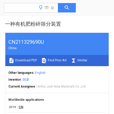
一种有机肥粉碎筛分装置
CN211329690U
China
Download PDF
Find Prior Art
Similar
Other languages
English
Inventor
胡潇
Current Assignee
Anhui Judi New Materials Co.,Ltd.
Worldwide applications
2019
CN