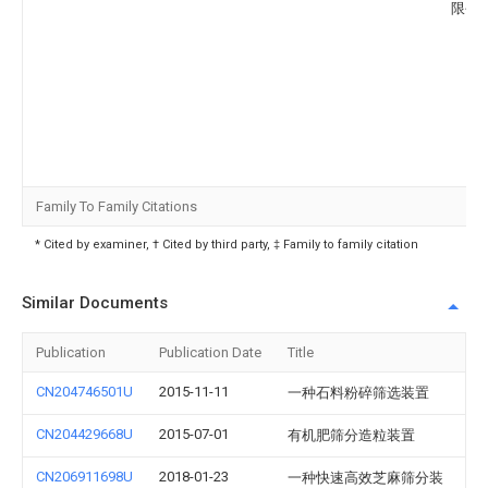
限公
Family To Family Citations
* Cited by examiner, † Cited by third party, ‡ Family to family citation
Similar Documents
Publication
Publication Date
Title
CN204746501U
2015-11-11
一种石料粉碎筛选装置
CN204429668U
2015-07-01
有机肥筛分造粒装置
CN206911698U
2018-01-23
一种快速高效芝麻筛分装