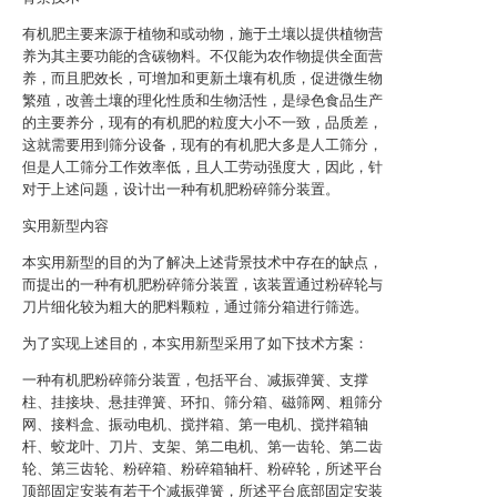
有机肥主要来源于植物和或动物，施于土壤以提供植物营
养为其主要功能的含碳物料。不仅能为农作物提供全面营
养，而且肥效长，可增加和更新土壤有机质，促进微生物
繁殖，改善土壤的理化性质和生物活性，是绿色食品生产
的主要养分，现有的有机肥的粒度大小不一致，品质差，
这就需要用到筛分设备，现有的有机肥大多是人工筛分，
但是人工筛分工作效率低，且人工劳动强度大，因此，针
对于上述问题，设计出一种有机肥粉碎筛分装置。
实用新型内容
本实用新型的目的为了解决上述背景技术中存在的缺点，
而提出的一种有机肥粉碎筛分装置，该装置通过粉碎轮与
刀片细化较为粗大的肥料颗粒，通过筛分箱进行筛选。
为了实现上述目的，本实用新型采用了如下技术方案：
一种有机肥粉碎筛分装置，包括平台、减振弹簧、支撑
柱、挂接块、悬挂弹簧、环扣、筛分箱、磁筛网、粗筛分
网、接料盒、振动电机、搅拌箱、第一电机、搅拌箱轴
杆、蛟龙叶、刀片、支架、第二电机、第一齿轮、第二齿
轮、第三齿轮、粉碎箱、粉碎箱轴杆、粉碎轮，所述平台
顶部固定安装有若干个减振弹簧，所述平台底部固定安装