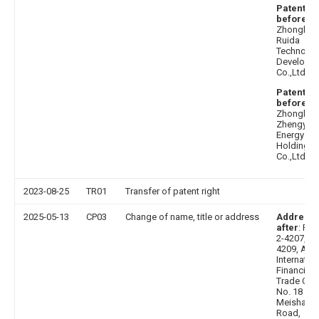
Patentee
before
:
Zhongho
Ruida
Technolo
Developm
Co.,Ltd.
Patentee
before
:
Zhongho
Zhengyi
Energy
Holding
Co.,Ltd.
2023-08-25
TR01
Transfer of patent right
2025-05-13
CP03
Change of name, title or address
Address
after
: Ro
2-4207, 42
4209, Anh
Internatio
Financial 
Trade Cent
No. 18
Meishan
Road,