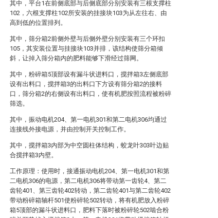
其中，平台1在前侧底部与后侧底部分别安装有三根支撑柱
102，六根支撑柱102所安装的挂接块103为从左往右、由
高到低的位置排列。
其中，筛分箱2前侧外壁与后侧外壁分别安装有三个环扣
105，其安装位置与挂接块103并排，该结构使筛分箱倾
斜，让掉入筛分箱内的肥料能够下滑经过筛网。
其中，粉碎箱5顶部设有漏斗状进料口，搅拌箱3左侧底部
设有出料口，搅拌箱3的出料口下方设有筛分箱2的接料
口，筛分箱2的右侧设有出料口，使有机肥按照流程被粉碎
筛选。
其中，振动电机204、第一电机301和第二电机306均通过
连接线外接电源，并由控制开关控制工作。
其中，搅拌箱3内部为中空圆柱体结构，蛟龙叶303叶边贴
合搅拌箱3内壁。
工作原理：使用时，接通振动电机204、第一电机301和第
二电机306的电源，第二电机306将带动第一齿轮4、第二
齿轮401、第三齿轮402转动，第二齿轮401与第二齿轮402
带动粉碎箱轴杆501使粉碎轮502转动，将有机肥放入粉碎
箱5顶部的漏斗状进料口，肥料下落时被粉碎轮502啮合粉