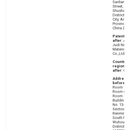
Sanlian
Street,
Shushan
District, H
City, Anhui
Province,
China 230
Patentee
after
: Anh
Judi New
Materials
Co.,Ltd.
Country 
region
after
: Chi
Address
before
:
Room 1,
Room 6 a
Room 1,
Building D
No. 13-13,
Section 4,
Renmin
South Roa
Wuhou
District,