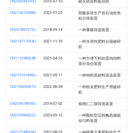
CN203044160U
2013-07-10
耐火砖原料振动筛
CN215613098U
2022-01-25
阳极炭块生产前石油焦焦
粒分筛装置
CN207857373U
2018-09-14
一种黍稷筛选装置
CN214717034U
2021-11-16
一种水溶性肥料分级破碎
机
CN111298924B
2021-04-16
一种方便下料的蛋鸡饲料
筛分混合装置
CN213161896U
2021-05-11
一种饲料原材料筛选装置
CN216826621U
2022-06-28
一种粉末肥料生产用破碎
机
CN203678693U
2014-07-02
核桃仁二级筛选装置
CN210496622U
2020-05-12
一种颗粒型淀粉酶高频振
动匀料装置
CN217248569U
2022-08-23
一种微量元素肥料的生产