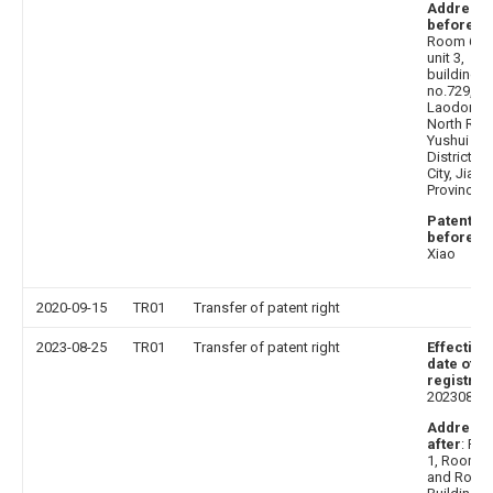
Address
before
:
Room 602
unit 3,
building 6,
no.729,
Laodong
North Roa
Yushui
District, X
City, Jiang
Province
Patentee
before
: H
Xiao
2020-09-15
TR01
Transfer of patent right
2023-08-25
TR01
Transfer of patent right
Effective
date of
registrat
20230810
Address
after
: Ro
1, Room 6
and Room 