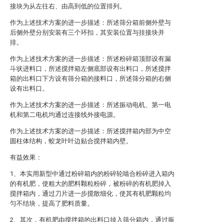
接块为从左往右、由高到低的位置排列。
作为上述技术方案的进一步描述：所述筛分箱前侧外壁与
后侧外壁分别安装有三个环扣，其安装位置与挂接块并
排。
作为上述技术方案的进一步描述：所述粉碎箱顶部设有漏
斗状进料口，所述搅拌箱左侧底部设有出料口，所述搅拌
箱的出料口下方设有筛分箱的接料口，所述筛分箱的右侧
设有出料口。
作为上述技术方案的进一步描述：所述振动电机、第一电
机和第二电机均通过连接线外接电源。
作为上述技术方案的进一步描述：所述搅拌箱内部为中空
圆柱体结构，蛟龙叶叶边贴合搅拌箱内壁。
有益效果：
1、本实用新型中通过粉碎箱内的粉碎轮啮合粉碎进入箱内
的有机肥，使粗大的肥料颗粒粉碎，被粉碎的有机肥掉入
搅拌箱内，通过刀片进一步搅散细化，使其有机肥颗粒均
匀不结块，提高了肥料质量。
2、其次，有机肥由搅拌箱的出料口掉入筛分箱内，通过振