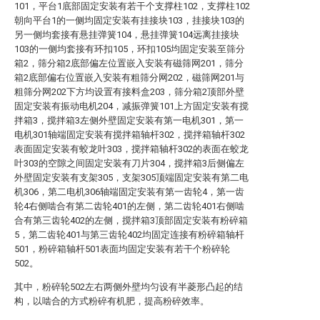
101，平台1底部固定安装有若干个支撑柱102，支撑柱102
朝向平台1的一侧均固定安装有挂接块103，挂接块103的
另一侧均套接有悬挂弹簧104，悬挂弹簧104远离挂接块
103的一侧均套接有环扣105，环扣105均固定安装至筛分
箱2，筛分箱2底部偏左位置嵌入安装有磁筛网201，筛分
箱2底部偏右位置嵌入安装有粗筛分网202，磁筛网201与
粗筛分网202下方均设置有接料盒203，筛分箱2顶部外壁
固定安装有振动电机204，减振弹簧101上方固定安装有搅
拌箱3，搅拌箱3左侧外壁固定安装有第一电机301，第一
电机301轴端固定安装有搅拌箱轴杆302，搅拌箱轴杆302
表面固定安装有蛟龙叶303，搅拌箱轴杆302的表面在蛟龙
叶303的空隙之间固定安装有刀片304，搅拌箱3后侧偏左
外壁固定安装有支架305，支架305顶端固定安装有第二电
机306，第二电机306轴端固定安装有第一齿轮4，第一齿
轮4右侧啮合有第二齿轮401的左侧，第二齿轮401右侧啮
合有第三齿轮402的左侧，搅拌箱3顶部固定安装有粉碎箱
5，第二齿轮401与第三齿轮402均固定连接有粉碎箱轴杆
501，粉碎箱轴杆501表面均固定安装有若干个粉碎轮
502。
其中，粉碎轮502左右两侧外壁均匀设有半菱形凸起的结
构，以啮合的方式粉碎有机肥，提高粉碎效率。