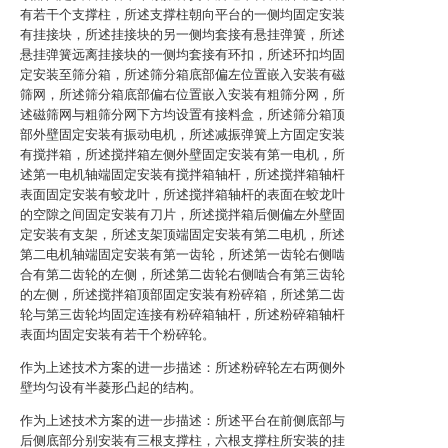
有若干个支撑柱，所述支撑柱朝向平台的一侧均固定安装
有挂接块，所述挂接块的另一侧均套接有悬挂弹簧，所述
悬挂弹簧远离挂接块的一侧均套接有环扣，所述环扣均固
定安装至筛分箱，所述筛分箱底部偏左位置嵌入安装有磁
筛网，所述筛分箱底部偏右位置嵌入安装有粗筛分网，所
述磁筛网与粗筛分网下方均设置有接料盒，所述筛分箱顶
部外壁固定安装有振动电机，所述减振弹簧上方固定安装
有搅拌箱，所述搅拌箱左侧外壁固定安装有第一电机，所
述第一电机轴端固定安装有搅拌箱轴杆，所述搅拌箱轴杆
表面固定安装有蛟龙叶，所述搅拌箱轴杆的表面在蛟龙叶
的空隙之间固定安装有刀片，所述搅拌箱后侧偏左外壁固
定安装有支架，所述支架顶端固定安装有第二电机，所述
第二电机轴端固定安装有第一齿轮，所述第一齿轮右侧啮
合有第二齿轮的左侧，所述第二齿轮右侧啮合有第三齿轮
的左侧，所述搅拌箱顶部固定安装有粉碎箱，所述第二齿
轮与第三齿轮均固定连接有粉碎箱轴杆，所述粉碎箱轴杆
表面均固定安装有若干个粉碎轮。
作为上述技术方案的进一步描述：所述粉碎轮左右两侧外
壁均匀设有半菱形凸起的结构。
作为上述技术方案的进一步描述：所述平台在前侧底部与
后侧底部分别安装有三根支撑柱，六根支撑柱所安装的挂