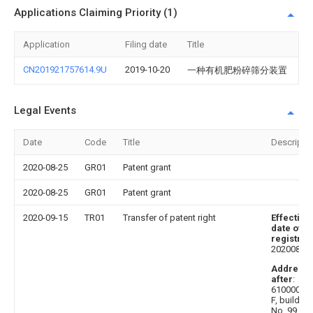
Applications Claiming Priority (1)
Application
Filing date
Title
CN201921757614.9U
2019-10-20
一种有机肥粉碎筛分装置
Legal Events
Date
Code
Title
Descripti
2020-08-25
GR01
Patent grant
2020-08-25
GR01
Patent grant
2020-09-15
TR01
Transfer of patent right
Effective
date of
registrat
20200827
Address
after
:
610000 10
F, building
No. 99,