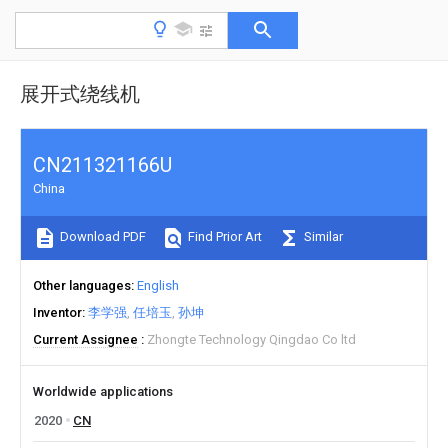
展开式绕线机
CN211321166U
China
Download PDF
Find Prior Art
Similar
Other languages
English
Inventor
李学强
任培玉
孙坤
Current Assignee
Zhongte Technology Qingdao Co ltd
Worldwide applications
2020
CN