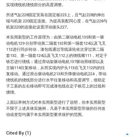
实现绕线机绕线部分的高度调整。
所述气缸228固定安装在固定板223上，且气缸228的伸出
端与机架 220固定连接。为提高装配同心度，在气缸228与
机架220的连接处设置浮动接头227。
本实用新型的工作原理为：由第二驱动电机135和第一驱
动电机129 分别带动第二隔套132和第一隔套124以及飞叉
112进行同步转动，漆包线通过导线滚轮依次穿过第二隔
套132、第一隔套124以及飞叉112上的绕线嘴111，对定子
铁芯进行绕线；通过滑动架驱动电机137驱动滑移部以及
主轴114往复移动，从而实现内护头113在飞叉112内的往
复移动。通过滑台驱动电机213和升降驱动电机224，带动
绕线机的绕线部分进行水平往复移动和高度调节，借助定
子工装的左右移动即可完成漆包线在定子铁芯上的过线和
缠绕。
上面以举例方式对本实用新型进行了说明，但本实用新型
不限于上述具体实施例，凡基于本实用新型所做的任何改
动或变型均属于本实用新型要求保护的范围。
Cited By (1)