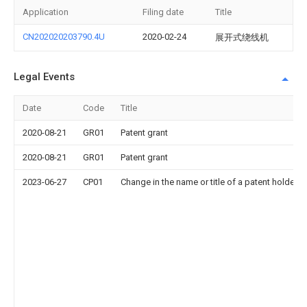
Application
Filing date
Title
CN202020203790.4U
2020-02-24
展开式绕线机
Legal Events
Date
Code
Title
2020-08-21
GR01
Patent grant
2020-08-21
GR01
Patent grant
2023-06-27
CP01
Change in the name or title of a patent holder