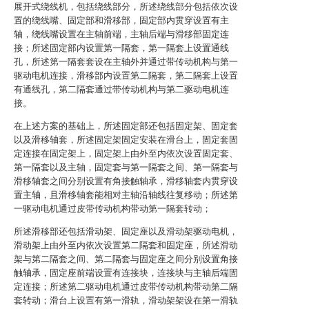
展开式绕线机，包括绕线部分，所述绕线部分包括依次设
置的绕线嘴、固定部和滑移部，固定部内贯穿设置有主
轴，绕线嘴设置在主轴前端，主轴后端与滑移部固定连
接；所述固定部内设置第一隔套，第一隔套上设置通线
孔，所述第一隔套套设在主轴外并通过带传动机构与第一
驱动电机连接，滑移部内设置第二隔套，第二隔套上设置
有通线孔，第二隔套通过带传动机构与第二驱动电机连
接。
在上述方案的基础上，所述固定部还包括固定架、固定套
以及滑移轴套，所述固定架固定安装在滑台上，固定套固
定连接在固定架上，固定架上由外至内依次设置固定套、
第一隔套以及主轴，固定套与第一隔套之间、第一隔套与
滑移轴套之间分别设置有角接触轴承，滑移轴套内贯穿设
置主轴，且滑移轴套能相对主轴沿轴线往复移动；所述第
一驱动电机通过皮带传动机构带动第一隔套转动；
所述滑移部还包括滑动架、固定座以及滑动架驱动电机，
滑动架上由外至内依次设置第二隔套和固定座，所述滑动
架与第二隔套之间、第二隔套与固定座之间分别设置角接
触轴承，固定座前端设置有连接块，连接块与主轴后端固
定连接；所述第二驱动电机通过皮带传动机构带动第二隔
套转动；滑台上设置有第一滑轨，滑动架架设在第一滑轨