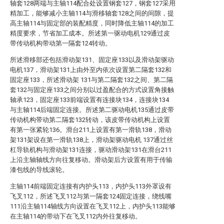
轴套128两端与主轴114配合处设置钢套127，钢套127采用
精加工，能够减小主轴114与滑移轴套128之间的间隙，提
高主轴114与固定部的装配精度，同时降低主轴114的加工
精度要求，节省加工成本。所述第一驱动电机129通过皮
带传动机构带动第一隔套124转动。
所述滑移部还包括滑动架131、固定座133以及滑动架驱动
电机137，滑动架131上由外至内依次设置第二隔套132和
固定座133，所述滑动架 131与第二隔套132之间、第二隔
套132与固定座133之间分别以过盈配合的方式设置角接触
轴承123，固定座133前端设置有连接块134，连接块134
与主轴114后端固定连接。所述第二驱动电机135通过皮带
传动机构带动第二隔套132转动，该皮带传动机构上设置
有第一张紧轮136。滑台211上设置有第一滑轨138，滑动
架131架设在第一滑轨138上，滑动架驱动电机 137通过丝
杠导轨机构与滑动架131连接，驱动滑动架131在滑台211
上沿主轴轴线方向往复移动。滑动架后方设置有用于传输
漆包线的导线滚轮。
主轴114前端固定连接有内护头113，内护头113外罩设有
飞叉112，所述飞叉112与第一隔套124固定连接，绕线嘴
111沿主轴114轴线方向设置在飞叉112上，内护头113能够
在主轴114的带动下在飞叉112内外往复移动。