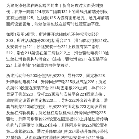
为避免漆包线在隔套端面处由于折弯角度过大而受到损
伤，在第一隔套124与第二隔套132上的通线孔前端分别设
置有过线眼125。过线眼125 内设有圆形通孔，通孔与前端
面间设置圆角，能够使漆包线在折弯时过渡更加平缓。
如图1及图5所示，所述展开式绕线机还包括活动部分
200，所述活动部分200包括滑台211、滑台驱动电机213以
及安装平台221；所述安装平台221上设置有第二滑轨
212，滑台211架设在第二滑轨212上，滑台驱动电机213通
过丝杠滑轨机构与滑台211连接，驱动滑台211在安装平台
221 上沿主轴114轴线方向往复移动。
所述活动部分200还包括机架220、导杆222、固定板223、
升降驱动电机224、升降同步带轮225以及气缸228；所述
机架220设置在安装平台 221与固定板223之间，导杆222
贯穿于机架220，导杆222顶端与安装平台221固定连接，
底端固定设置在固定板223上，导杆222外套设有滑套，滑
套与机架220固定连接；机架220与固定板223之间设置有
及丝杠滑轨机构，所述丝杠滑轨机构由升降同步带轮225
驱动，升降同步带轮225设置在固定板223上并通过带传动
机构与升降驱动电机224连接，升降同步带轮225间设置有
第二张紧轮226。通过升降驱动电机224带动升降同步带轮
225转动，从而驱动丝杠滑轨机构带动安装平台221升降，