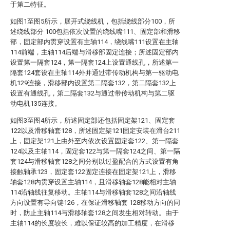
于第二特征。
如图1至图5所示，展开式绕线机，包括绕线部分100，所
述绕线部分 100包括依次设置的绕线嘴111、固定部和滑移
部，固定部内贯穿设置有主轴114，绕线嘴111设置在主轴
114前端，主轴114后端与滑移部固定连接；所述固定部内
设置第一隔套124，第一隔套124上设置通线孔，所述第一
隔套124套设在主轴114外并通过带传动机构与第一驱动电
机129连接，滑移部内设置第二隔套132，第二隔套132上
设置有通线孔，第二隔套132与通过带传动机构与第二驱
动电机135连接。
如图3至图4所示，所述固定部还包括固定架121、固定套
122以及滑移轴套128，所述固定架121固定安装在滑台211
上，固定架121上由外至内依次设置固定套122、第一隔套
124以及主轴114，固定套122与第一隔套124之间、第一隔
套124与滑移轴套128之间分别以过盈配合的方式设置有角
接触轴承123，固定套122固定连接在固定架121上，滑移
轴套128内贯穿设置主轴114，且滑移轴套128能相对主轴
114沿轴线往复移动。主轴114与滑移轴套128之间沿轴线
方向设置有导向键126，在保证滑移轴套 128移动方向的同
时，防止主轴114与滑移轴套128之间发生相对转动。由于
主轴114的长度较长，难以保证较高的加工精度，在滑移