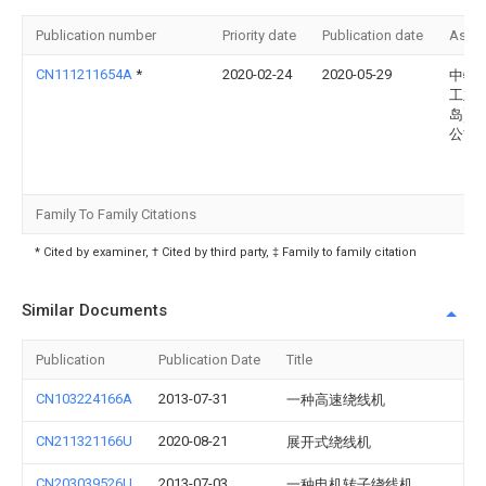
Publication number
Priority date
Publication date
Assi
CN111211654A
*
2020-02-24
2020-05-29
中特
工业(
岛)有
公司
Family To Family Citations
* Cited by examiner, † Cited by third party, ‡ Family to family citation
Similar Documents
Publication
Publication Date
Title
CN103224166A
2013-07-31
一种高速绕线机
CN211321166U
2020-08-21
展开式绕线机
CN203039526U
2013-07-03
一种电机转子绕线机