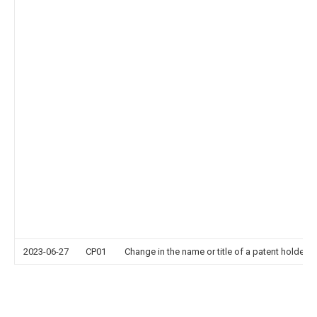
2023-06-27
CP01
Change in the name or title of a patent holder