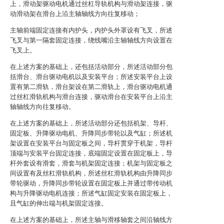
上，滑动架驱动电机通过丝杠导轨机构与滑动架连接，驱
动滑动架在滑台上沿主轴轴线方向往复移动；
主轴前端固定连接有内护头，内护头外罩设有飞叉，所述
飞叉与第一隔套固定连接，绕线嘴沿主轴轴线方向设置在
飞叉上。
在上述方案的基础上，还包括活动部分，所述活动部分包
括滑台、滑台驱动电机以及安装平台；所述安装平台上设
置有第二滑轨，滑台架设在第二滑轨上，滑台驱动电机通
过丝杠滑轨机构与滑台连接，驱动滑台在安装平台上沿主
轴轴线方向往复移动。
在上述方案的基础上，所述活动部分还包括机架、导杆、
固定板、升降驱动电机、升降同步带轮以及气缸；所述机
架设置在安装平台与固定板之间，导杆贯穿于机架，导杆
顶端与安装平台固定连接，底端固定设置在固定板上，导
杆外套设有滑套，滑套与机架固定连接；机架与固定板之
间设置有及丝杠滑轨机构，所述丝杠滑轨机构由升降同步
带轮驱动，升降同步带轮设置在固定板上并通过带传动机
构与升降驱动电机连接；所述气缸固定安装在固定板上，
且气缸的伸出端与机架固定连接。
在上述方案的基础上，所述主轴与滑移轴套之间沿轴线方