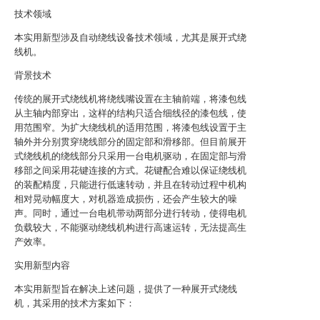
技术领域
本实用新型涉及自动绕线设备技术领域，尤其是展开式绕
线机。
背景技术
传统的展开式绕线机将绕线嘴设置在主轴前端，将漆包线
从主轴内部穿出，这样的结构只适合细线径的漆包线，使
用范围窄。为扩大绕线机的适用范围，将漆包线设置于主
轴外并分别贯穿绕线部分的固定部和滑移部。但目前展开
式绕线机的绕线部分只采用一台电机驱动，在固定部与滑
移部之间采用花键连接的方式。花键配合难以保证绕线机
的装配精度，只能进行低速转动，并且在转动过程中机构
相对晃动幅度大，对机器造成损伤，还会产生较大的噪
声。同时，通过一台电机带动两部分进行转动，使得电机
负载较大，不能驱动绕线机构进行高速运转，无法提高生
产效率。
实用新型内容
本实用新型旨在解决上述问题，提供了一种展开式绕线
机，其采用的技术方案如下：