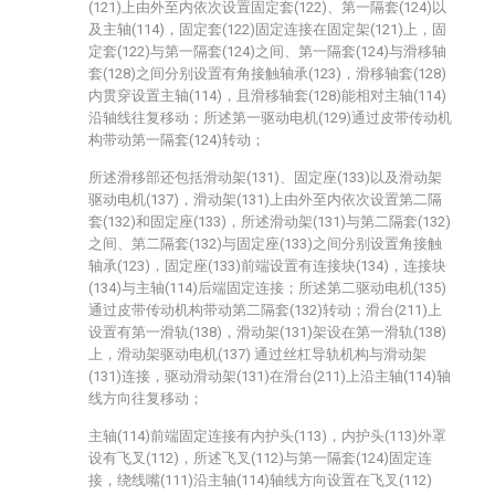
(121)上由外至内依次设置固定套(122)、第一隔套(124)以
及主轴(114)，固定套(122)固定连接在固定架(121)上，固
定套(122)与第一隔套(124)之间、第一隔套(124)与滑移轴
套(128)之间分别设置有角接触轴承(123)，滑移轴套(128)
内贯穿设置主轴(114)，且滑移轴套(128)能相对主轴(114)
沿轴线往复移动；所述第一驱动电机(129)通过皮带传动机
构带动第一隔套(124)转动；
所述滑移部还包括滑动架(131)、固定座(133)以及滑动架
驱动电机(137)，滑动架(131)上由外至内依次设置第二隔
套(132)和固定座(133)，所述滑动架(131)与第二隔套(132)
之间、第二隔套(132)与固定座(133)之间分别设置角接触
轴承(123)，固定座(133)前端设置有连接块(134)，连接块
(134)与主轴(114)后端固定连接；所述第二驱动电机(135)
通过皮带传动机构带动第二隔套(132)转动；滑台(211)上
设置有第一滑轨(138)，滑动架(131)架设在第一滑轨(138)
上，滑动架驱动电机(137) 通过丝杠导轨机构与滑动架
(131)连接，驱动滑动架(131)在滑台(211)上沿主轴(114)轴
线方向往复移动；
主轴(114)前端固定连接有内护头(113)，内护头(113)外罩
设有飞叉(112)，所述飞叉(112)与第一隔套(124)固定连
接，绕线嘴(111)沿主轴(114)轴线方向设置在飞叉(112)