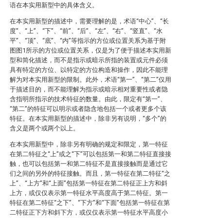
语在本实用新型中的具体含义。
在本实用新型的描述中，需要理解的是，术语“中心”、“长
度”、“上”、“下”、“前”、“后”、“左”、“右”、“竖直”、“水
平”、“顶”、“底”、“内”等指示的方位或位置关系为基于附
图图1所示的方位或位置关系，仅是为了便于描述本实用新
型和简化描述，而不是指示或暗示所指的装置或元件必须
具有特定的方位、以特定的方位构造和操作，因此不能理
解为对本实用新型的限制。此外，术语“第一”、“第二”仅用
于描述目的，而不能理解为指示或暗示相对重要性或者隐
含指明所指示的技术特征的数量。由此，限定有“第一”、
“第二”的特征可以明示或者隐含地包括一个或者更多个该
特征。在本实用新型的描述中，除非另有说明，“多个”的
含义是两个或两个以上。
在本实用新型中，除非另有明确的规定和限定，第一特征
在第二特征之“上”或之“下”可以包括第一和第二特征直接接
触，也可以包括第一和第二特征不是直接接触而是通过它
们之间的另外的特征接触。而且，第一特征在第二特征“之
上”、“上方”和“上面”包括第一特征在第二特征正上方和斜
上方，或仅仅表示第一特征水平高度高于第二特征。第一
特征在第二特征“之下”、“下方”和“下面”包括第一特征在第
二特征正下方和斜下方，或仅仅表示第一特征水平高度小