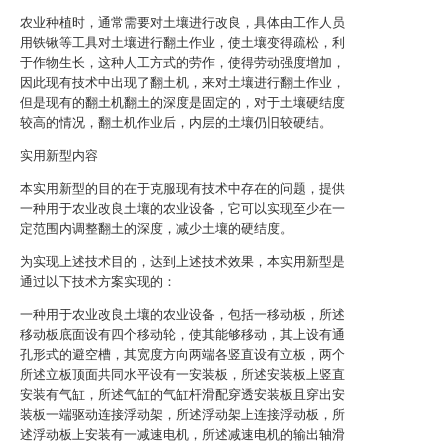
农业种植时，通常需要对土壤进行改良，具体由工作人员
用铁锹等工具对土壤进行翻土作业，使土壤变得疏松，利
于作物生长，这种人工方式的劳作，使得劳动强度增加，
因此现有技术中出现了翻土机，来对土壤进行翻土作业，
但是现有的翻土机翻土的深度是固定的，对于土壤硬结度
较高的情况，翻土机作业后，内层的土壤仍旧较硬结。
实用新型内容
本实用新型的目的在于克服现有技术中存在的问题，提供
一种用于农业改良土壤的农业设备，它可以实现至少在一
定范围内调整翻土的深度，减少土壤的硬结度。
为实现上述技术目的，达到上述技术效果，本实用新型是
通过以下技术方案实现的：
一种用于农业改良土壤的农业设备，包括一移动板，所述
移动板底面设有四个移动轮，使其能够移动，其上设有通
孔形式的避空槽，其宽度方向两端各竖直设有立板，两个
所述立板顶面共同水平设有一安装板，所述安装板上竖直
安装有气缸，所述气缸的气缸杆滑配穿透安装板且穿出安
装板一端驱动连接浮动架，所述浮动架上连接浮动板，所
述浮动板上安装有一减速电机，所述减速电机的输出轴滑