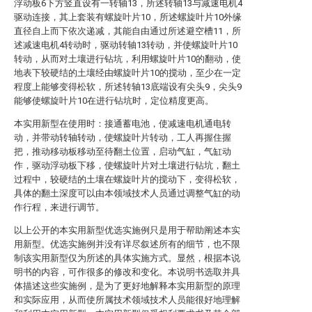
浮动板6下方竖直设有一转轴13，所述转轴13与减速电机4
驱动连接，其上套装有螺旋叶片10，所述螺旋叶片10外缘
直径自上而下依次递减，其能自由通过所述避空槽11，所
述减速电机4转动时，驱动转轴13转动，并使螺旋叶片10
转动，从而对土壤进行钻坑，利用螺旋叶片10的翻动，使
地表下较硬结的土壤经由螺旋叶片10的搅动，至少在一定
程度上能够变得松软，所述转轴13底端设有尖头9，尖头9
能够使螺旋叶片10在进行钻坑时，定位精度更高。
本实用新型在使用时：接通蓄电池，使减速电机通电转
动，并带动转轴转动，使螺旋叶片转动，工人再握住握
把，推动移动板移动至待翻土位置，启动气缸，气缸动
作，驱动浮动板下移，使螺旋叶片对土壤进行钻坑，翻土
过程中，较硬结的土壤在螺旋叶片的搅动下，变得松软，
具体的翻土深度可以由本领域技术人员通过调整气缸的动
作行程，来进行调节。
以上公开的本实用新型优选实施例只是用于帮助阐述本实
用新型。优选实施例并没有详尽叙述所有的细节，也不限
制该实用新型仅为所述的具体实施方式。显然，根据本说
明书的内容，可作很多的修改和变化。本说明书选取并具
体描述这些实施例，是为了更好地解释本实用新型的原理
和实际应用，从而使所属技术领域技术人员能很好地理解