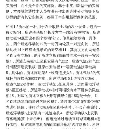
实施例，而不是全部的实施例。基于本实用新型中的实施
例，本领域普通技术人员在没有作出创造性劳动前提下所
获得的所有其它实施例，都属于本实用新型保护的范围。
如图1-2所示的一种用于农业改良土壤的农业设备，包括一
移动板14，所述移动板14长度方向一端设有握把16，所述
移动板14底面设有四个移动轮12，使其能够移动，具体
的，四个所述移动轮12为一对万向轮及一对定向轮，所述
移动板14上设有通孔形式的避空槽11，其宽度方向两端各
竖直设有立板8，两个所述立板8顶面共同水平设有一安装
板1，所述安装板1上竖直安装有气缸2，所述气缸2的气缸
杆滑配穿透安装板1且穿出安装板1一端驱动连接浮动架
5，具体的，所述浮动架5上设有连接头3，所述气缸2的气
缸杆与连接头3螺纹连接，所述浮动架5上连接浮动板6，
所述气缸2动作时，驱动浮动架5竖直升降，进而带动浮动
板6竖直移动，所述浮动板6相对两端设有水平延伸的限位
部15，对应的所述立板8上开有供限位部15滑配卡合、且
竖直移动能自由通过的限位槽7，通过限位部15在限位槽7
内进行限位，使得浮动板6在竖直移动时，不会产生偏转，
所述浮动板6上安装有一减速电机4，所述浮动板6上安装
有蓄电池(图中未示出)，蓄电池通过电线来对减速电机4进
行供电，所述减速电机4的输出轴滑配穿透浮动板6，所述