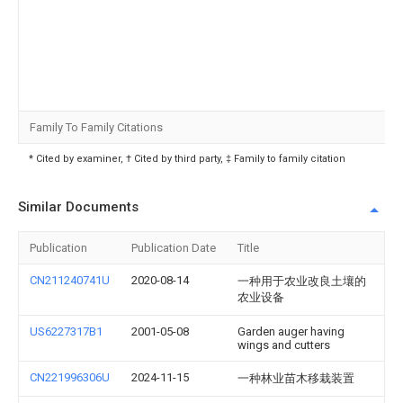
Family To Family Citations
* Cited by examiner, † Cited by third party, ‡ Family to family citation
Similar Documents
Publication
Publication Date
Title
CN211240741U
2020-08-14
一种用于农业改良土壤的
农业设备
US6227317B1
2001-05-08
Garden auger having
wings and cutters
CN221996306U
2024-11-15
一种林业苗木移栽装置