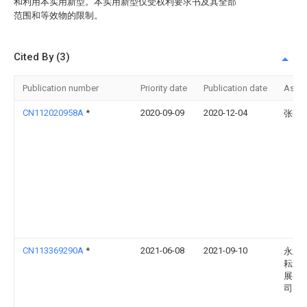
和利用本实用新型。本实用新型仅受权利要求书及其全部
范围和等效物的限制。
Cited By (3)
Publication number
Priority date
Publication date
Assi
CN112020958A
*
2020-09-09
2020-12-04
张芬
CN113369290A
*
2021-06-08
2021-09-10
永新
耘农
展有
司