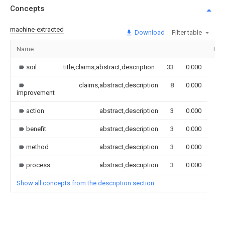
Concepts
machine-extracted
Download
Filter table
Name
Ima
soil
title,claims,abstract,description
33
0.000
claims,abstract,description
8
0.000
improvement
action
abstract,description
3
0.000
benefit
abstract,description
3
0.000
method
abstract,description
3
0.000
process
abstract,description
3
0.000
Show all concepts from the description section