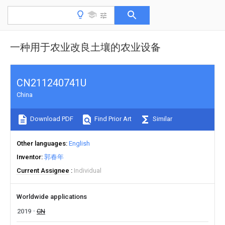
一种用于农业改良土壤的农业设备
CN211240741U
China
Download PDF
Find Prior Art
Similar
Other languages
English
Inventor
郭春年
Current Assignee
Individual
Worldwide applications
2019
CN