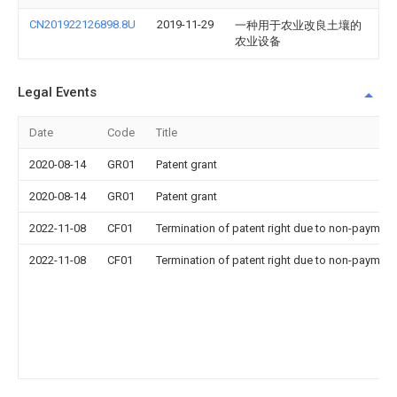
CN201922126898.8U
2019-11-29
一种用于农业改良土壤的
农业设备
Legal Events
Date
Code
Title
2020-08-14
GR01
Patent grant
2020-08-14
GR01
Patent grant
2022-11-08
CF01
Termination of patent right due to non-payment
2022-11-08
CF01
Termination of patent right due to non-payment