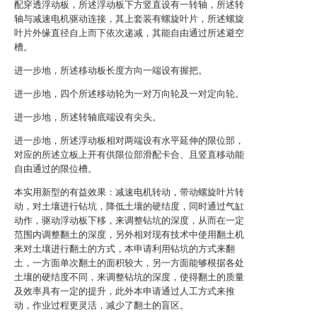
配穿透浮动板，所述浮动板下方竖直设有一转轴，所述转
轴与减速电机驱动连接，其上套装有螺旋叶片，所述螺旋
叶片外缘直径自上而下依次递减，其能自由通过所述避空
槽。
进一步地，所述移动板长度方向一端设有握把。
进一步地，四个所述移动轮为一对万向轮及一对定向轮。
进一步地，所述转轴底端设有尖头。
进一步地，所述浮动板相对两端设有水平延伸的限位部，
对应的所述立板上开有供限位部滑配卡合、且竖直移动能
自由通过的限位槽。
本实用新型的有益效果：减速电机转动，带动螺旋叶片转
动，对土壤进行钻坑，降低土壤的硬结度，同时通过气缸
动作，驱动浮动板下移，来调整钻坑的深度，从而在一定
范围内调整翻土的深度，另外相对现有技术中使用翻土机
来对土壤进行翻土的方式，本申请利用钻坑的方式来翻
土，一方面单次翻土的面积较大，另一方面能够根据各处
土壤的硬结度不同，来调整钻坑的深度，使得翻土的质量
及效率具有一定的提升，此外本申请通过人工方式来推
动，作业过程更灵活，减少了翻土的盲区。