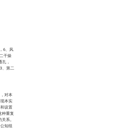
，6、风
第二干燥
通孔，
23、第二
图，对本
实现本实
件和设置
这种重复
的关系。
对公知组