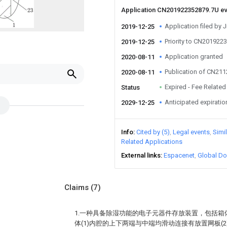
Application CN201922352879.7U e
Application filed by 
2019-12-25
Priority to CN201922
2019-12-25
Application granted
2020-08-11
Publication of CN21
2020-08-11
Expired - Fee Related
Status
Anticipated expiratio
2029-12-25
Info
Cited by (5)
Legal events
Simi
Related Applications
External links
Espacenet
Global Do
Claims
(7)
1.一种具备除湿功能的电子元器件存放装置，包括箱体
体(1)内腔的上下两端与中端均滑动连接有放置网板(2