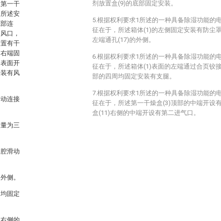
剂放置盒(9)的底部固定安装。
述第一干
，所述安
5.根据权利要求1所述的一种具备除湿功能的
底部连
征在于，所述箱体(1)的左侧固定安装有防尘罩(1
出风口，
左端通孔(17)的外侧。
放置有干
的右端固
6.根据权利要求1所述的一种具备除湿功能的
的表面开
征在于，所述箱体(1)表面的左端通过合页铰接有
安装有风
部的四周均固定安装有支腿。
7.根据权利要求1所述的一种具备除湿功能的
滑动连接
征在于，所述第一干燥盒(3)顶部的中端开设
盒(11)右侧的中端开设有第二进气口。
数量为三
内腔滑动
的外侧。
周均固定
盒右侧的