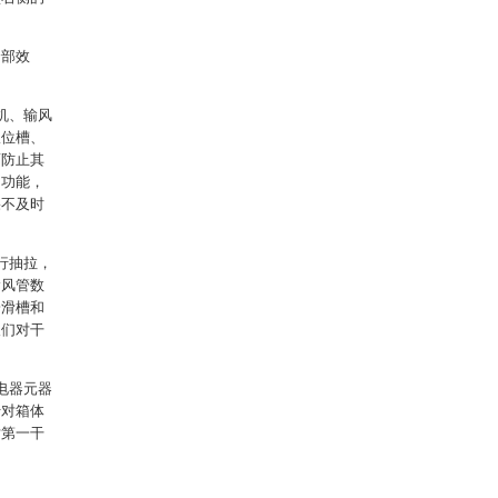
全部效
机、输风
限位槽、
而防止其
的功能，
果不及时
行抽拉，
输风管数
一滑槽和
人们对干
电器元器
于对箱体
对第一干