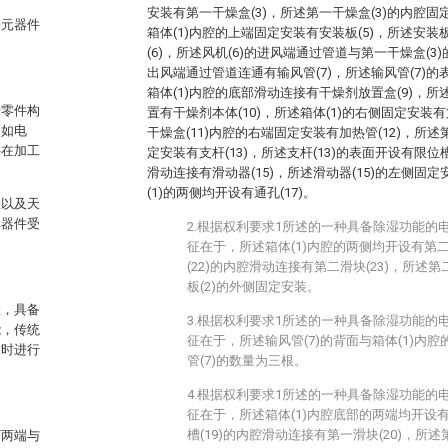
安装有第一干燥盒(3)，所述第一干燥盒(3)的内腔固
子元器件
箱体(1)内腔的上端固定安装有安装板(5)，所述安装
(6)，所述风机(6)的进风端通过管道与第一干燥盒(3
出风端通过管道连通有输风管(7)，所述输风管(7)的
箱体(1)内腔的底部滑动连接有干燥剂放置盒(9)，所
干零件构
置有干燥剂本体(10)，所述箱体(1)的右侧固定安装有
，如电
干燥盒(11)内腔的右端固定安装有加热管(12)，所述
件在加工
定安装有支杆(13)，所述支杆(13)的表面开设有限位槽(
滑动连接有滑动器(15)，所述滑动器(15)的左侧固定
(1)的两侧均开设有通孔(17)。
置以及天
元器件受
2.根据权利要求1所述的一种具备除湿功能的
征在于，所述箱体(1)内腔的两侧均开设有第二
(22)的内腔滑动连接有第二滑块(23)，所述第
板(2)的外侧固定安装。
置，具备
3.根据权利要求1所述的一种具备除湿功能的
能，传统
征在于，所述输风管(7)的背面与箱体(1)内
及时进行
管(7)的数量为三根。
4.根据权利要求1所述的一种具备除湿功能的
征在于，所述箱体(1)内腔底部的两端均开设有
槽(19)的内腔滑动连接有第一滑块(20)，所述
下两端与