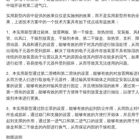
中端开设有第二进气口。
实用新型内容中提供的效果仅仅是实施例的效果，而不是实用新型所有的
果，上述技术方案中的一个技术方案具有如下优点或有益效果：
1、本实用新型通过箱体、放置网板、第一干燥盒、加热丝组、安装板、风
管、出风口、干燥剂放置盒、干燥剂本体、第二干燥盒、加热管、支杆、
滑动器、风扇和通孔的设置，能够有效的用于对其内部进行除湿处理，从
出现电子元器件受到损坏，解决了现有的电子元器件存放装置不具有除湿
传统的存放装置由于位置以及天气的原因会使其内部存在较多的湿气，如
进行处理，容易使电子元器件受到损坏，从而导致其无法使用的问题。
2、本实用新型通过第二滑槽和第二滑块的设置，能够有效的对放置网板进
从而方便人们进行取放电子元器件，通过输风管和箱体之间固定安装以及
量的设置，能够有效的对输风管进行固定，并且增加除湿的效率，通过第
第一滑块的设置，能够有效的用于方便将干燥剂放置盒进行抽拉，以便于
燥剂本体进行更换。
3、本实用新型通过防尘罩的设置，能够有效的起到防尘作用，从而防止对
件造成损坏，通过箱门和支腿的设置，能够有效的方便打开箱体，并且用
起到支撑的作用，通过第一进气口和第二进气口的设置，能够有效的用于
燥盒和第二干燥盒的内部进行换气，从而保证内部的干燥程度。
附图说明