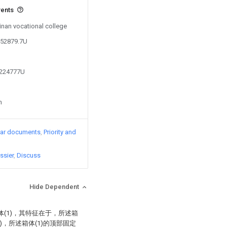
vents
Jinan vocational college
352879.7U
1224777U
n
lar documents
Priority and
ssier
Discuss
Hide Dependent
(1)，其特征在于，所述箱
)，所述箱体(1)的顶部固定