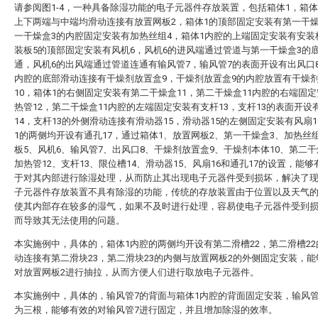
请参阅图1-4，一种具备除湿功能的电子元器件存放装置，包括箱体1，箱体
上下两端与中端均滑动连接有放置网板2，箱体1的顶部固定安装有第一干燥
一干燥盒3的内腔固定安装有加热丝组4，箱体1内腔的上端固定安装有安装
装板5的顶部固定安装有风机6，风机6的进风端通过管道与第一干燥盒3的
通，风机6的出风端通过管道连通有输风管7，输风管7的表面开设有出风口
内腔的底部滑动连接有干燥剂放置盒9，干燥剂放置盒9的内腔放置有干燥
10，箱体1的右侧固定安装有第二干燥盒11，第二干燥盒11内腔的右端固
热管12，第二干燥盒11内腔的左端固定安装有支杆13，支杆13的表面开设
14，支杆13的外侧滑动连接有滑动器15，滑动器15的左侧固定安装有风扇1
1的两侧均开设有通孔17，通过箱体1、放置网板2、第一干燥盒3、加热丝
板5、风机6、输风管7、出风口8、干燥剂放置盒9、干燥剂本体10、第二干
加热管12、支杆13、限位槽14、滑动器15、风扇16和通孔17的设置，能
于对其内部进行除湿处理，从而防止其出现电子元器件受到损坏，解决了
子元器件存放装置不具有除湿的功能，传统的存放装置由于位置以及天气
使其内部存在较多的湿气，如果不及时进行处理，容易使电子元器件受到
而导致其无法使用的问题。
本实施例中，具体的，箱体1内腔的两侧均开设有第二滑槽22，第二滑槽2
动连接有第二滑块23，第二滑块23的内侧与放置网板2的外侧固定安装，
对放置网板2进行抽拉，从而方便人们进行取放电子元器件。
本实施例中，具体的，输风管7的背面与箱体1内腔的背面固定安装，输风管
为三根，能够有效的对输风管7进行固定，并且增加除湿的效率。