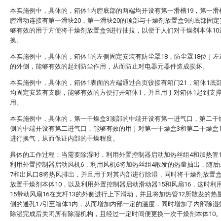
本实施例中，具体的，箱体1内腔底部的两端均开设有第一滑槽19，第一滑
腔滑动连接有第一滑块20，第一滑块20的顶部与干燥剂放置盒9的底部固
够有效的用于方便将干燥剂放置盒9进行抽拉，以便于人们对干燥剂本体10
换。
本实施例中，具体的，箱体1的左侧固定安装有防尘罩18，防尘罩18位于左
的外侧，能够有效的起到防尘作用，从而防止对电器元器件造成损坏。
本实施例中，具体的，箱体1表面的左端通过合页铰接有箱门21，箱体1底
均固定安装有支腿，能够有效的方便打开箱体1，并且用于对箱体1起到支
用。
本实施例中，具体的，第一干燥盒3顶部的中端开设有第一进气口，第二干燥
侧的中端开设有第二进气口，能够有效的用于对第一干燥盒3和第二干燥盒1
进行换气，从而保证内部的干燥程度。
具体的工作过程：当需要除湿时，利用外置控制器启动加热丝组4和加热管1
利用外置控制器启动风机6，利用风机6将加热丝组4散发的热量抽出，随后
7和出风口8将热风排出，并且用于对其内部进行除湿，同时将干燥剂放置盒
放置干燥剂本体10，以及利用外置控制器启动滑动器15和风扇16，这时利
15带动风扇16在支杆13的外侧进行上下滑动，并且将加热管12所散发的热
侧的通孔17引至箱体1内，从而增加内部一定的温度，同时增加了内部除湿
除湿完成后关闭所有除湿机构，且经过一定时间便更换一次干燥剂本体10