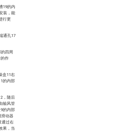
槽19的内
定安装，能
进行更
端通孔17
部的四周
撑的作
盒11右
1的内部
2，随后
由输风管
9的内部
用滑动器
量通过右
效果，当
。