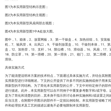
图1为本实用新型结构示意图；
图2为本实用新型结构主视图；
图3为本实用新型风扇局部左视图；
图4为本实用新型图1中A处放大图。
图中，1、箱体，2、放置网板，3、第一干燥盒，4、加热丝组，5、安装板
机，7、输风管，8、出风口，9、干燥剂放置盒，10、干燥剂本体，11、
盒，12、加热管，13、支杆，14、限位槽，15、滑动器，16、风扇，17、
18、防尘罩，19、第一滑槽，20、第一滑块，21、箱门，22、第二滑槽，
滑块。
具体实施方式
为了能清楚说明本方案的技术特点，下面通过具体实施方式，并结合其附
实用新型进行详细阐述。下文的公开提供了许多不同的实施例或例子用来
用新型的不同结构。为了简化本实用新型的公开，下文中对特定例子的部
进行描述。此外，本实用新型可以在不同例子中重复参考数字和/或字母。
是为了简化和清楚的目的，其本身不指示所讨论各种实施例和/或设置之间
应当注意，在附图中所图示的部件不一定按比例绘制。本实用新型省略了
件和处理技术及工艺的描述以避免不必要地限制本实用新型。