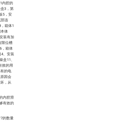
1内腔的
盒3，第
板5，安
底部连
8，箱体1
剂本体
定安装有加
有限位槽
6，箱体
组4、安装
燥盒11、
够有效的用
现有的电
的原因会
损坏，从
2的内腔滑
能够有效的
7的数量