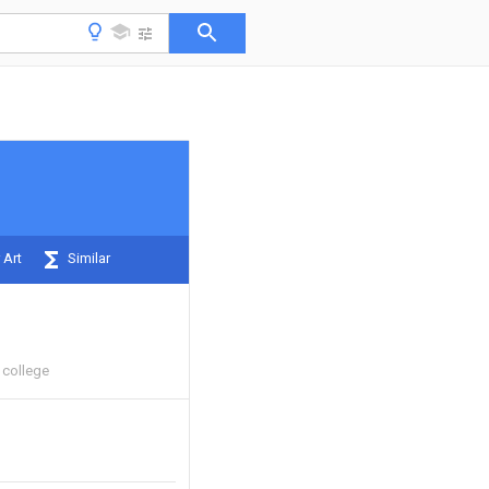
 Art
Similar
 college