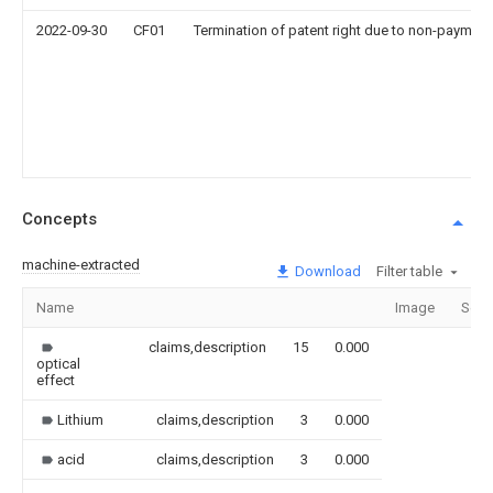
2022-09-30
CF01
Termination of patent right due to non-payment
Concepts
machine-extracted
Download
Filter table
Name
Image
Sect
claims,description
15
0.000
optical
effect
Lithium
claims,description
3
0.000
acid
claims,description
3
0.000