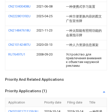
CN213400408U
2021-06-08
一种便携式学习装置
CN222801392U
2025-04-25
一种方便更换内容的图文
广告宣传牌
CN214847618U
2021-11-23
一种太阳能有照明功能的
会展指示牌
CN210142487U
2020-03-13
一种人力资源信息展架
RU76497U1
2008-09-20
Устройство для
привлечения внимания
к объектам наружной
рекламы
Priority And Related Applications
Priority Applications (1)
Application
Priority date
Filing date
Title
CN201921711159.9U
2019-10-14
2019-10-14
一种简易