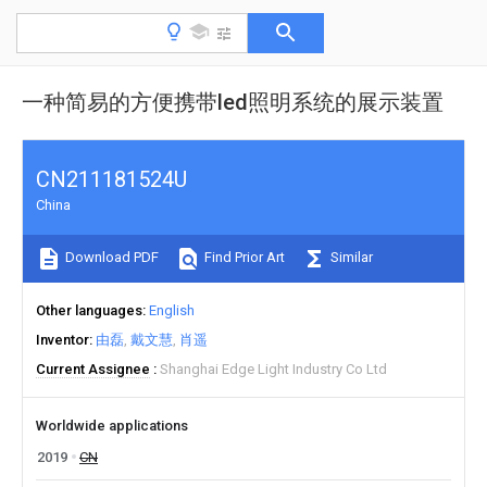
一种简易的方便携带led照明系统的展示装置
CN211181524U
China
Download PDF
Find Prior Art
Similar
Other languages
English
Inventor
由磊
戴文慧
肖遥
Current Assignee
Shanghai Edge Light Industry Co Ltd
Worldwide applications
2019
CN