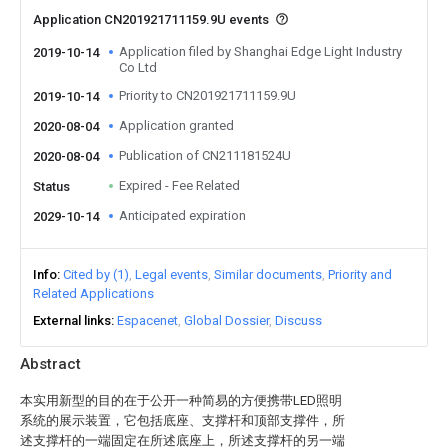
Application CN201921711159.9U events
Application filed by Shanghai Edge Light Industry
2019-10-14
Co Ltd
Priority to CN201921711159.9U
2019-10-14
Application granted
2020-08-04
Publication of CN211181524U
2020-08-04
Expired - Fee Related
Status
Anticipated expiration
2029-10-14
Info
Cited by (1)
Legal events
Similar documents
Priority and
Related Applications
External links
Espacenet
Global Dossier
Discuss
Abstract
本实用新型的目的在于公开一种简易的方便携带LED照明
系统的展示装置，它包括底座、支撑杆和顶部支撑件，所
述支撑杆的一端固定在所述底座上，所述支撑杆的另一端