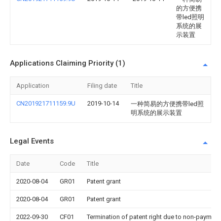
的方便携
带led照明
系统的展
示装置
Applications Claiming Priority (1)
Application
Filing date
Title
CN201921711159.9U
2019-10-14
一种简易的方便携带led照
明系统的展示装置
Legal Events
Date
Code
Title
2020-08-04
GR01
Patent grant
2020-08-04
GR01
Patent grant
2022-09-30
CF01
Termination of patent right due to non-payment