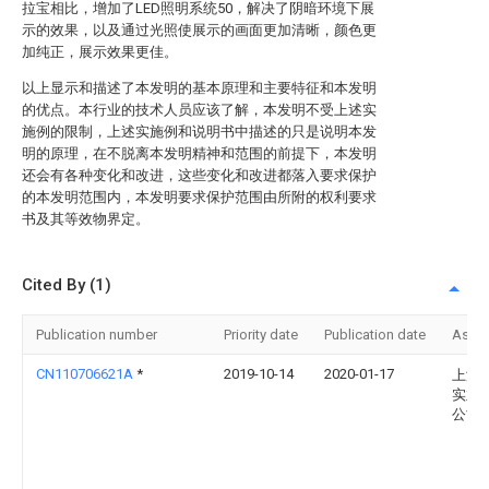
拉宝相比，增加了LED照明系统50，解决了阴暗环境下展
示的效果，以及通过光照使展示的画面更加清晰，颜色更
加纯正，展示效果更佳。
以上显示和描述了本发明的基本原理和主要特征和本发明
的优点。本行业的技术人员应该了解，本发明不受上述实
施例的限制，上述实施例和说明书中描述的只是说明本发
明的原理，在不脱离本发明精神和范围的前提下，本发明
还会有各种变化和改进，这些变化和改进都落入要求保护
的本发明范围内，本发明要求保护范围由所附的权利要求
书及其等效物界定。
Cited By (1)
Publication number
Priority date
Publication date
Assi
CN110706621A
*
2019-10-14
2020-01-17
上海
实业
公司