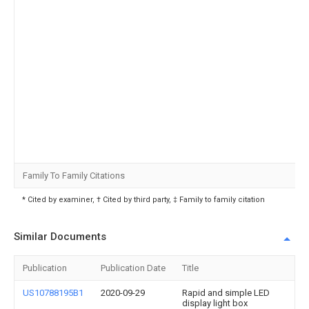
Family To Family Citations
* Cited by examiner, † Cited by third party, ‡ Family to family citation
Similar Documents
Publication
Publication Date
Title
US10788195B1
2020-09-29
Rapid and simple LED
display light box