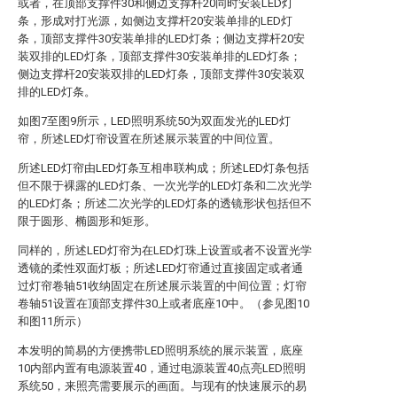
或者，在顶部支撑件30和侧边支撑杆20同时安装LED灯
条，形成对打光源，如侧边支撑杆20安装单排的LED灯
条，顶部支撑件30安装单排的LED灯条；侧边支撑杆20安
装双排的LED灯条，顶部支撑件30安装单排的LED灯条；
侧边支撑杆20安装双排的LED灯条，顶部支撑件30安装双
排的LED灯条。
如图7至图9所示，LED照明系统50为双面发光的LED灯
帘，所述LED灯帘设置在所述展示装置的中间位置。
所述LED灯帘由LED灯条互相串联构成；所述LED灯条包括
但不限于裸露的LED灯条、一次光学的LED灯条和二次光学
的LED灯条；所述二次光学的LED灯条的透镜形状包括但不
限于圆形、椭圆形和矩形。
同样的，所述LED灯帘为在LED灯珠上设置或者不设置光学
透镜的柔性双面灯板；所述LED灯帘通过直接固定或者通
过灯帘卷轴51收纳固定在所述展示装置的中间位置；灯帘
卷轴51设置在顶部支撑件30上或者底座10中。（参见图10
和图11所示）
本发明的简易的方便携带LED照明系统的展示装置，底座
10内部内置有电源装置40，通过电源装置40点亮LED照明
系统50，来照亮需要展示的画面。与现有的快速展示的易