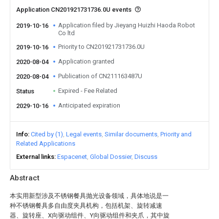
Application CN201921731736.0U events
Application filed by Jieyang Huizhi Haoda Robot
2019-10-16
Co ltd
Priority to CN201921731736.0U
2019-10-16
Application granted
2020-08-04
Publication of CN211163487U
2020-08-04
Expired - Fee Related
Status
Anticipated expiration
2029-10-16
Info
Cited by (1)
Legal events
Similar documents
Priority and
Related Applications
External links
Espacenet
Global Dossier
Discuss
Abstract
本实用新型涉及不锈钢餐具抛光设备领域，具体地说是一
种不锈钢餐具多自由度夹具机构，包括机架、旋转减速
器、旋转座、X向驱动组件、Y向驱动组件和夹爪，其中旋