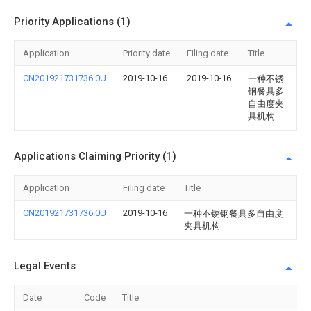
Priority Applications (1)
Application
Priority date
Filing date
Title
CN201921731736.0U
2019-10-16
2019-10-16
一种不锈
钢餐具多
自由度夹
具机构
Applications Claiming Priority (1)
Application
Filing date
Title
CN201921731736.0U
2019-10-16
一种不锈钢餐具多自由度
夹具机构
Legal Events
Date
Code
Title