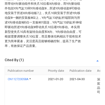
而带动Y向驱动组件和夹爪10沿着X向移动，而Y向驱动组
件包括Y向气缸13和Y向移动架8，所述Y向移动架8可移动
地安装于所述X向移动板7上，夹爪10则安装于所述Y向移
动架8一侧的安装板802上，Y向气缸13的缸杆端部则与所
述Y向移动架8的任一支板801固连，Y向气缸13的缸杆伸缩
即驱动所述Y向移动架8带动夹爪10沿着Y向移动。本实用
新型使夹爪10具有旋转自由度和X向、Y向移动自由度，可
根据需要调整夹爪10位置，而且整体结构相比于现有技术
更为简单紧凑，灵活度高且能够精确控制，提高了生产效
率，有效保证产品质量。
Cited By (1)
Publication number
Priority date
Publication date
Assi
CN112720058A
*
2021-01-20
2021-04-30
深圳
宸五
品有
司