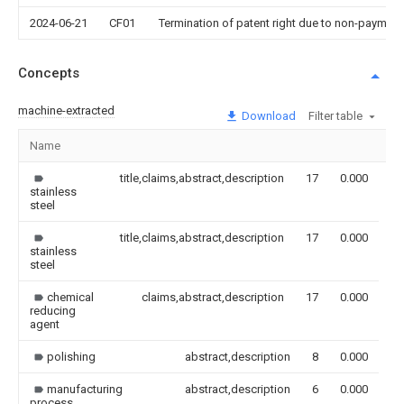
2024-06-21
CF01
Termination of patent right due to non-payment
Concepts
machine-extracted
Download
Filter table
Name
Im
title,claims,abstract,description
17
0.000
stainless
steel
title,claims,abstract,description
17
0.000
stainless
steel
chemical
claims,abstract,description
17
0.000
reducing
agent
polishing
abstract,description
8
0.000
manufacturing
abstract,description
6
0.000
process