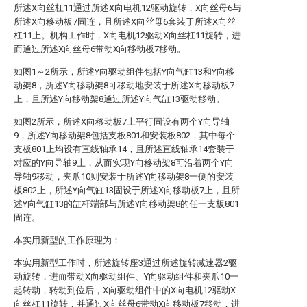
所述X向丝杠11通过所述X向电机12驱动旋转，X向丝母6与
所述X向移动板7固连，且所述X向丝母6套装于所述X向丝
杠11上。机构工作时，X向电机12驱动X向丝杠11旋转，进
而通过所述X向丝母6带动X向移动板7移动。
如图1～2所示，所述Y向驱动组件包括Y向气缸13和Y向移
动架8，所述Y向移动架8可移动地安装于所述X向移动板7
上，且所述Y向移动架8通过所述Y向气缸13驱动移动。
如图2所示，所述X向移动板7上平行固设有两个Y向导轴
9，所述Y向移动架8包括支板801和安装板802，其中每个
支板801上均设有直线轴承14，且所述直线轴承14套装于
对应的Y向导轴9上，从而实现Y向移动架8可沿着两个Y向
导轴9移动，夹爪10则安装于所述Y向移动架8一侧的安装
板802上，所述Y向气缸13固设于所述X向移动板7上，且所
述Y向气缸13的缸杆端部与所述Y向移动架8的任一支板801
固连。
本实用新型的工作原理为：
本实用新型工作时，所述旋转座3通过所述旋转减速器2驱
动旋转，进而带动X向驱动组件、Y向驱动组件和夹爪10一
起转动，转动到位后，X向驱动组件中的X向电机12驱动X
向丝杠11旋转，并通过X向丝母6带动X向移动板7移动，进