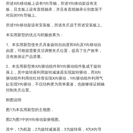
所述X向移动板上设有Y向导轴，所述Y向移动架设有支
板，且支板上设有直线轴承，并且各直线轴承分别套装于
对应的Y向导轴上。
所述Y向移动架设有安装板，所述夹爪设于所述安装板上。
本实用新型的优点与积极效果为：
1、本实用新型使夹爪具备旋转自由度和X向及Y向移动自
由度，可根据需要灵活调整夹爪位置，提高了生产效率，
且有效保证产品质量。
2、本实用新型将X向驱动组件和Y向驱动组件集成于旋转
座上，其中旋转座利用旋转减速器实现旋转驱动，而X向
驱动组件利用丝杠丝母实现X向驱动，Y向驱动组件利用气
缸实现Y向驱动，不仅结构更为简单紧凑，也能够保证精确
控制夹爪位置。
附图说明
图1为本实用新型的主视图，
图2为图1中的Y向移动架俯视图。
其中，1为机架，2为旋转减速器，3为旋转座，4为X向导