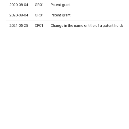
2020-08-04
GR01
Patent grant
2020-08-04
GR01
Patent grant
2021-05-25
CP01
Change in the name or title of a patent holder