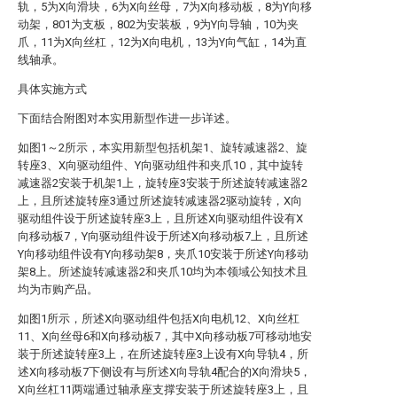
轨，5为X向滑块，6为X向丝母，7为X向移动板，8为Y向移
动架，801为支板，802为安装板，9为Y向导轴，10为夹
爪，11为X向丝杠，12为X向电机，13为Y向气缸，14为直
线轴承。
具体实施方式
下面结合附图对本实用新型作进一步详述。
如图1～2所示，本实用新型包括机架1、旋转减速器2、旋
转座3、X向驱动组件、Y向驱动组件和夹爪10，其中旋转
减速器2安装于机架1上，旋转座3安装于所述旋转减速器2
上，且所述旋转座3通过所述旋转减速器2驱动旋转，X向
驱动组件设于所述旋转座3上，且所述X向驱动组件设有X
向移动板7，Y向驱动组件设于所述X向移动板7上，且所述
Y向移动组件设有Y向移动架8，夹爪10安装于所述Y向移动
架8上。所述旋转减速器2和夹爪10均为本领域公知技术且
均为市购产品。
如图1所示，所述X向驱动组件包括X向电机12、X向丝杠
11、X向丝母6和X向移动板7，其中X向移动板7可移动地安
装于所述旋转座3上，在所述旋转座3上设有X向导轨4，所
述X向移动板7下侧设有与所述X向导轨4配合的X向滑块5，
X向丝杠11两端通过轴承座支撑安装于所述旋转座3上，且