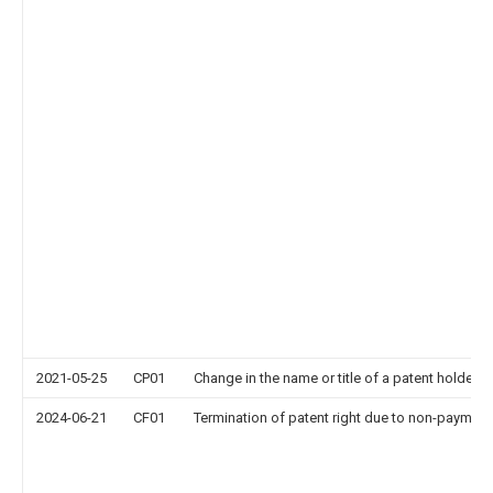
2021-05-25
CP01
Change in the name or title of a patent holder
2024-06-21
CF01
Termination of patent right due to non-payment