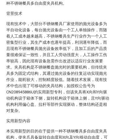
种不锈钢餐具多自由度夹具机构。
背景技术
现有技术中，大部分不锈钢餐具厂家使用的抛光设备多为
半自动化设备，每台抛光设备由一个工人单独操作，而随
着人工成本越来越高，不锈钢餐具生产行业作为一个人工
密集型行业，其生产成本也逐年提高，利润逐年降低，而
且现有不锈钢餐具抛光设备效率低下，且加工后的产品质
量很难保证一致性，并且工人劳动强度大，人工操作工伤
率较高，因此现有设备急需作出改进以适应行业发展要
求。夹具机构是不锈钢餐盘抛光时的重要机构，但传统夹
具多为固定式结构，其通过抛光设备的往复运动实现抛光
作业，能耗较大，控制精度较低。随着技术发展，现有技
术中也出现了可移动的夹具结构，如授权公告号为
CN208945886U的实用新型专利，但该夹具将X向和Y向驱
动机构设于箱体下侧，旋转机构设于箱体上侧，且Y向驱动
机构利用偏心盘、拉杆等部件实现驱动，整体结构还是相
对复杂。
实用新型内容
本实用新型的目的在于提供一种不锈钢餐具多自由度夹具
机构，使夹爪具备旋转自由度和X向及Y向移动自由度，可