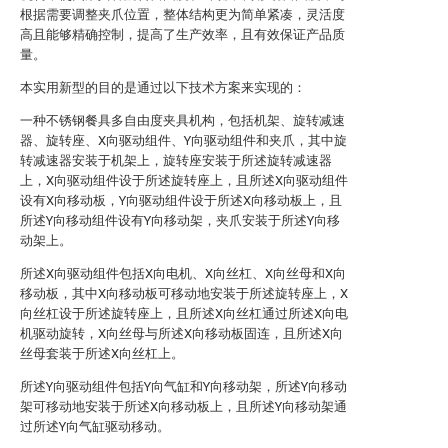
根据需要调整夹爪位置，整体结构更为简单紧凑，灵活度
高且能够精确控制，提高了生产效率，且有效保证产品质
量。
本实用新型的目的是通过以下技术方案来实现的：
一种不锈钢餐具多自由度夹具机构，包括机架、旋转减速
器、旋转座、X向驱动组件、Y向驱动组件和夹爪，其中旋
转减速器安装于机架上，旋转座安装于所述旋转减速器
上，X向驱动组件设于所述旋转座上，且所述X向驱动组件
设有X向移动板，Y向驱动组件设于所述X向移动板上，且
所述Y向移动组件设有Y向移动架，夹爪安装于所述Y向移
动架上。
所述X向驱动组件包括X向电机、X向丝杠、X向丝母和X向
移动板，其中X向移动板可移动地安装于所述旋转座上，X
向丝杠设于所述旋转座上，且所述X向丝杠通过所述X向电
机驱动旋转，X向丝母与所述X向移动板固连，且所述X向
丝母套装于所述X向丝杠上。
所述Y向驱动组件包括Y向气缸和Y向移动架，所述Y向移动
架可移动地安装于所述X向移动板上，且所述Y向移动架通
过所述Y向气缸驱动移动。