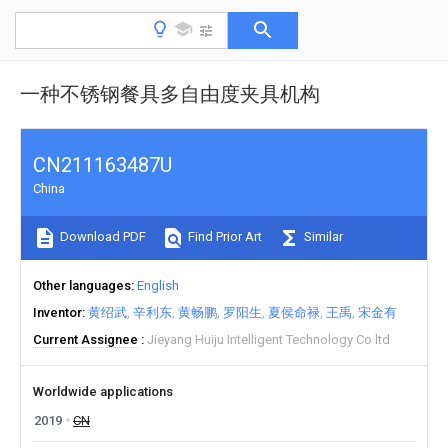
一种不锈钢餐具多自由度夹具机构
CN211163487U
China
Download PDF
Find Prior Art
Similar
Other languages
English
Inventor
黄绍武
辛利东
黄畅鹏
罗阳生
夏侯命禄
王禹
宋金有
Current Assignee
Jieyang Huiju Intelligent Technology Co ltd
Worldwide applications
2019
CN