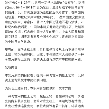
(公元960～1127年)，具有一定学术系统的"金石学"，到清
代(公元1644～1911年)更为发达，最终形成了中国考古学
的前身。以田野调查发掘为基础的近代考古学，在中国兴
起较迟。19世纪末到20世纪30年代，一些帝国主义国家派
遣的探险家、考察队，曾潜入中国边疆地区进行活动。20
世纪20年代后期，中国学术机关开始进行周口店、殷墟等
遗址的发掘，标志着中国考古学的诞生。中华人民共和国
建立以后，调查发掘遍及全国各个地区，逐步建立起完备
的中国考古学体系。
现有的，在考古松土时，往往都是直接从上向下进行清理
土层，较为浪费时间。因此，本领域技术人员提供了一种
考古用的松土套筒，以解决上述背景技术中提出的问题。
发明内容
本实用新型的目的在于提供一种考古用的松土套筒，以解
决上述背景技术中提出的问题。
为实现上述目的，本实用新型提供如下技术方案：
一种考古用的松土套筒，包括套筒、套柱和转动杆，所述
套筒内安装有套柱，套筒对应套柱上下两端均设有滑槽，
且套柱滑动连接套筒，套柱表面设有若干转轴，转轴远离