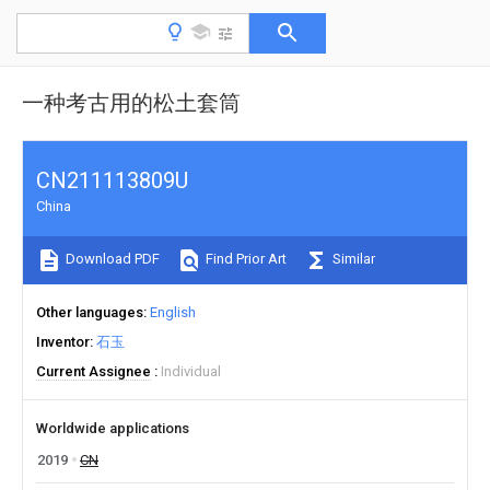
一种考古用的松土套筒
CN211113809U
China
Download PDF
Find Prior Art
Similar
Other languages
English
Inventor
石玉
Current Assignee
Individual
Worldwide applications
2019
CN