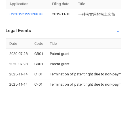
Application
Filing date
Title
CN201921991288.8U
2019-11-18
一种考古用的松土套筒
Legal Events
Date
Code
Title
2020-07-28
GR01
Patent grant
2020-07-28
GR01
Patent grant
2025-11-14
CF01
Termination of patent right due to non-payment
2025-11-14
CF01
Termination of patent right due to non-payment