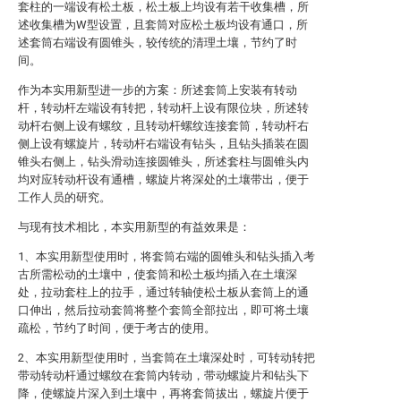
套柱的一端设有松土板，松土板上均设有若干收集槽，所
述收集槽为W型设置，且套筒对应松土板均设有通口，所
述套筒右端设有圆锥头，较传统的清理土壤，节约了时
间。
作为本实用新型进一步的方案：所述套筒上安装有转动
杆，转动杆左端设有转把，转动杆上设有限位块，所述转
动杆右侧上设有螺纹，且转动杆螺纹连接套筒，转动杆右
侧上设有螺旋片，转动杆右端设有钻头，且钻头插装在圆
锥头右侧上，钻头滑动连接圆锥头，所述套柱与圆锥头内
均对应转动杆设有通槽，螺旋片将深处的土壤带出，便于
工作人员的研究。
与现有技术相比，本实用新型的有益效果是：
1、本实用新型使用时，将套筒右端的圆锥头和钻头插入考
古所需松动的土壤中，使套筒和松土板均插入在土壤深
处，拉动套柱上的拉手，通过转轴使松土板从套筒上的通
口伸出，然后拉动套筒将整个套筒全部拉出，即可将土壤
疏松，节约了时间，便于考古的使用。
2、本实用新型使用时，当套筒在土壤深处时，可转动转把
带动转动杆通过螺纹在套筒内转动，带动螺旋片和钻头下
降，使螺旋片深入到土壤中，再将套筒拔出，螺旋片便于