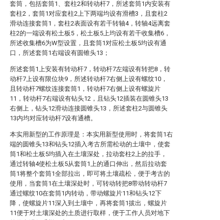
套筒，包括套筒1、套柱2和转动杆7，所述套筒1内安装有
套柱2，套筒1对应套柱2上下两端均设有滑槽3，且套柱2
滑动连接套筒1，套柱2表面设有若干转轴4，转轴4远离套
柱2的一端设有松土板5，松土板5上均设有若干收集槽6，
所述收集槽6为W型设置，且套筒1对应松土板5均设有通
口，所述套筒1右端设有圆锥头13；
所述套筒1上安装有转动杆7，转动杆7左端设有转把8，转
动杆7上设有限位块9，所述转动杆7右侧上设有螺纹10，
且转动杆7螺纹连接套筒1，转动杆7右侧上设有螺旋片
11，转动杆7右端设有钻头12，且钻头12插装在圆锥头13
右侧上，钻头12滑动连接圆锥头13，所述套柱2与圆锥头
13内均对应转动杆7设有通槽。
本实用新型的工作原理是：本实用新型使用时，将套筒1右
端的圆锥头13和钻头12插入考古所需松动的土壤中，使套
筒1和松土板5均插入在土壤深处，拉动套柱2上的拉手，
通过转轴4使松土板5从套筒1上的通口伸出，然后拉动套
筒1将整个套筒1全部拉出，即可将土壤疏松，便于考古的
使用，当套筒1在土壤深处时，可转动转把8带动转动杆7
通过螺纹10在套筒1内转动，带动螺旋片11和钻头12下
降，使螺旋片11深入到土壤中，再将套筒1拔出，螺旋片
11便于对土壤深处的土质进行取样，便于工作人员对地下