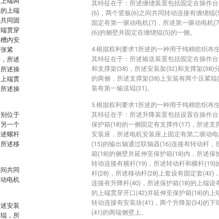
的上端两
其特征在于：所述缠绕装置包括固定在操作台(
板的上端
(6)，两个竖板(6)之间共同转动连接有缠绕辊(
上共同固
固定有第一驱动电机(7)，所述第一驱动电机(
下端贯穿
(6)的侧壁并固定在缠绕辊(5)的一侧。
滑槽内安
4.根据权利要求1所述的一种用于纯棉纺织布
有张紧
其特征在于：所述输送装置包括固定在操作台(9
接，所述
和支撑架(38)，所述安装架(32)和支撑架(38
，所述操
的两侧，所述支撑架(38)上安装有两个压紧辊(3
的上端贯
装有第一输送辊(31)。
，所述操
5.根据权利要求1所述的一种用于纯棉纺织布
分别位于
其特征在于：所述升降装置包括设置在操作台(9
穿另一个
保护箱(18)的一侧固定有支撑件(17)，所述支
所述螺杆
安装座，所述电机安装座上固定有第二驱动电机
，所述移
(15)的输出轴通过联轴器(16)连接有转动
箱(18)的侧壁并延伸至保护箱(18)内，所述保
转动连接有横杆(19)，所述转动杆和横杆(1
之间共同
杆(28)，所述移动杆(28)上套设有固定套(43
驱动电机
连接有升降杆(40)，所述保护箱(18)的上端设有
的上端贯穿开口(42)并延伸至保护箱(18)的上
转动连接有安装块(41)，两个升降架(34)的
所述安装
(41)的两端侧壁上。
紧辊，所