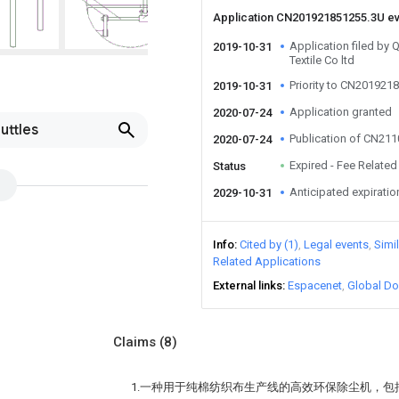
Application CN201921851255.3U e
Application filed by
2019-10-31
Textile Co ltd
Priority to CN201921
2019-10-31
Application granted
2020-07-24
uttles
Publication of CN21
2020-07-24
Expired - Fee Related
Status
Anticipated expiratio
2029-10-31
Info
Cited by (1)
Legal events
Simi
Related Applications
External links
Espacenet
Global Do
Claims
(8)
1.一种用于纯棉纺织布生产线的高效环保除尘机，包括