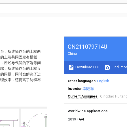
CN211079714U
作台，所述操作台的上端两
China
板的上端共同固定有横板，
管，所述导气管的下端等间
Download PDF
Find Prior
下端，所述操作台的上端设
度的问题，同时也解决了进
清理效率，还提高了纺织布
Other languages
English
Inventor
朝志颖
Current Assignee
Qingdao Huitang 
Worldwide applications
2019
CN