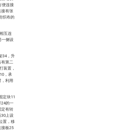
方便连接
连接有张
节纺织布的
5相互连
另一侧设
34，升
装有第二
拍打装置，
10，承
时，利用
固定块11
24的一
固定有转
30上设
动位置，移
接板25