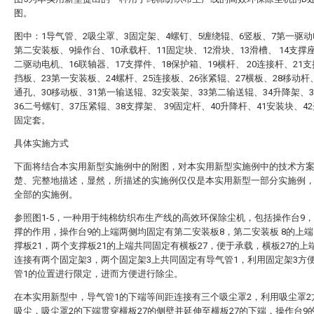
图。
图中：1导气管、2吸尘罩、3固定架、4螺钉、5缠绕辊、6竖板、7第一驱动
第二安装板、9操作台、10承载杆、11固定块、12滑块、13滑槽、 14支撑座
二驱动电机、16联轴器、17支撑件、18保护箱、19横杆、 20连接杆、21支
挡板、23第一安装板、24螺杆、25连接板、26张紧辊、27横板、28移动杆
通孔、30移动板、31第一输送辊、32安装架、33第二输送辊、34升降架、
36二号螺钉、37压紧辊、38支撑架、 39固定杆、40升降杆、41安装块、42
固定套。
具体实施方式
下面将结合本实用新型实施例中的附图，对本实用新型实施例中的技术方
楚、完整地描述，显然，所描述的实施例仅仅是本实用新型一部分实施例
全部的实施例。
参照图1-5，一种用于纯棉纺织布生产线的高效环保除尘机，包括操作台9
撑的作用，操作台9的上端两侧均固定有第二安装板8，第二安装板 8的上
撑板21，两个支撑板21的上端共同固定有横板27，便于承载，横板27的上
连接有两个固定架3，两个固定架3上共同固定有导气管1，利用固定架3方
管1的位置进行限定，进而方便进行除尘。
在本实用新型中，导气管1的下端等间距连接有三个吸尘罩2，利用吸尘罩2
吸尘，吸尘罩2的下端贯穿横板27的侧壁并延伸至横板27的下端，操作台9