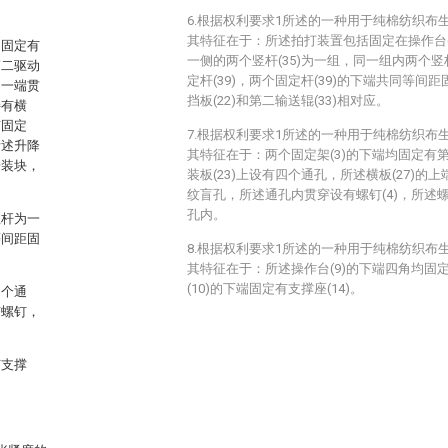
6.根据权利要求1所述的一种用于纯棉纺织布
其特征在于：所述拍打装置包括固定在操作台(9
侧固定有
一侧的两个竖杆(35)为一组，同一组内两个竖
第二驱动
定杆(39)，两个固定杆(39)的下端共同等间距
的一端贯
挡板(22)和第二输送辊(33)相对应。
接有横
有固定
7.根据权利要求1所述的一种用于纯棉纺织布
所述升降
其特征在于：两个固定架(3)的下端均固定有第
安装块，
装板(23)上设有四个通孔，所述横板(27)
纹盲孔，所述通孔内贯穿设有螺钉(4)，所述螺
孔内。
竖杆为一
等间距固
8.根据权利要求1所述的一种用于纯棉纺织布
其特征在于：所述操作台(9)的下端四角均固定
(10)的下端固定有支撑座(14)。
四个通
有螺钉，
有支撑