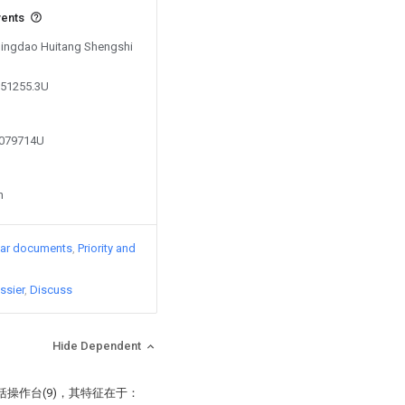
vents
 Qingdao Huitang Shengshi
851255.3U
1079714U
n
lar documents
Priority and
ssier
Discuss
Hide Dependent
操作台(9)，其特征在于：