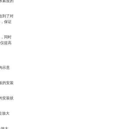
张紧度的
达到了对
率，保证
题，同时
不仅提高
构示意
板的安装
的安装状
处放大
处放大