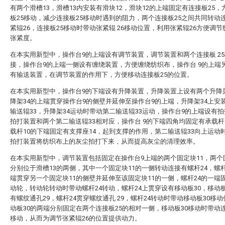
有两个滑槽13，滑槽13内安装有滑块12，滑块12的上端固定有连接板25，
板25移动，减少连接板25移动时遇到的阻力，两个连接板25之间共同转动
紧辊26，连接板25移动时带动张紧辊 26移动位置，利用张紧辊26方便调
张紧度。
在本实用新型中，操作台9的上端设有调节装置，调节装置和两个连接板 2
接，操作台9的上端一侧设有缠绕装置，方便缠绕纺织布，操作台 9的上端
有输送装置，在调节装置的作用下，方便移动连接板25的位置。
在本实用新型中，操作台9的下端设有升降装置，升降装置上设有两个升降架
降架34的上端贯穿操作台9的侧壁并延伸至操作台9的上端，升降架34上安
输送辊33，升降架34运动时带动第二输送辊33运动，操作台9的上端设有
拍打装置和两个第二输送辊33相对应，操作台 9的下端四角均固定有承载杆
载杆10的下端固定有支撑座14，起到支撑的作用，第二输送辊33向上运动
拍打装置将纺织布上的灰尘拍打下来，从而提高灰尘的清理效率。
在本实用新型中，调节装置包括固定在操作台9上端的两个固定块11，两个
分别位于滑槽13的两侧，其中一个固定块11的一侧转动连接有螺杆24，螺杆
端贯穿另一个固定块11的侧壁并延伸至该固定块11的一侧，螺杆24的一端
动轮，转动轮转动时带动螺杆24转动，螺杆24上贯穿设有移动板30，移动板
有螺纹通孔29，螺杆24贯穿螺纹通孔 29，螺杆24转动时带动移动板30移
动板30的两端分别固定在两个连接板25的相对一侧，移动板30移动时带动连
移动，从而为调节张紧辊26的位置提供动力。