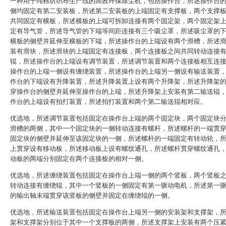
一种用于纯棉纺织布生产线的高效环保除尘机，包括操作台，所述操作台
侧均固定有第二安装板，所述第二安装板的上端固定有支撑板，两个支撑
共同固定有横板，所述横板的上端可拆卸连接有两个固定架，两个固定架
定有导气管，所述导气管的下端等间距连接有三个吸尘罩，所述吸尘罩的
横板的侧壁并延伸至横板的下端，所述操作台的上端设有两个滑槽，所述
装有滑块，所述滑块的上端固定有连接板，两个连接板之间共同转动连接
辊，所述操作台的上端设有调节装置，所述调节装置和两个连接板相互连
操作台的上端一侧设有缠绕装置，所述操作台的上端另一侧设有输送装置
作台的下端设有升降装置，所述升降装置上设有两个升降架，所述升降架
穿操作台的侧壁并延伸至操作台的上端，所述升降架上安装有第二输送辊
作台的上端设有拍打装置，所述拍打装置和两个第二输送辊相对应。
优选地，所述调节装置包括固定在操作台上端的两个固定块，两个固定块
滑槽的两侧，其中一个固定块的一侧转动连接有螺杆，所述螺杆的一端贯
固定块的侧壁并延伸至该固定块的一侧，所述螺杆的一端固定有转动轮，
上贯穿设有移动板，所述移动板上设有螺纹通孔，所述螺杆贯穿螺纹通孔
动板的两端分别固定在两个连接板的相对一侧。
优选地，所述缠绕装置包括固定在操作台上端一侧的两个竖板，两个竖板
转动连接有缠绕辊，其中一个竖板的一侧固定有第一驱动电机，所述第一
的输出轴末端贯穿该竖板的侧壁并固定在缠绕辊的一侧。
优选地，所述输送装置包括固定在操作台上端另一侧的安装架和支撑架，
架和支撑架分别位于其中一个支撑板的两侧，所述支撑架上安装有两个压