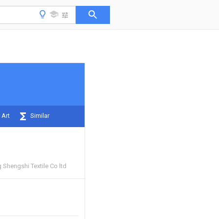
 Art
Similar
Shengshi Textile Co ltd