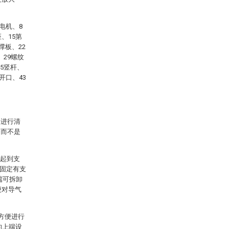
电机、8
、15第
撑板、22
、29螺纹
35竖杆、
开口、43
案进行清
，而不是
，起到支
端固定有支
端可拆卸
便对导气
方便进行
的上端设