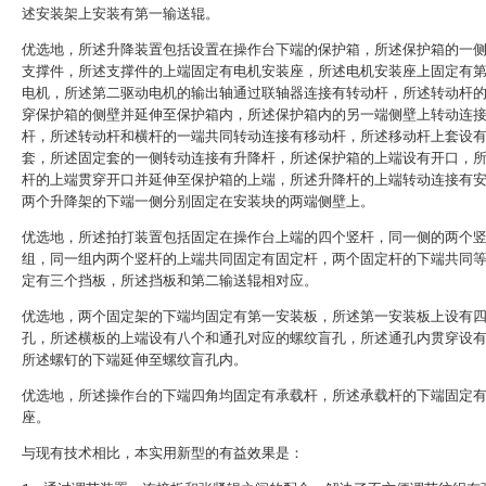
述安装架上安装有第一输送辊。
优选地，所述升降装置包括设置在操作台下端的保护箱，所述保护箱的一
支撑件，所述支撑件的上端固定有电机安装座，所述电机安装座上固定有
电机，所述第二驱动电机的输出轴通过联轴器连接有转动杆，所述转动杆
穿保护箱的侧壁并延伸至保护箱内，所述保护箱内的另一端侧壁上转动连
杆，所述转动杆和横杆的一端共同转动连接有移动杆，所述移动杆上套设
套，所述固定套的一侧转动连接有升降杆，所述保护箱的上端设有开口，
杆的上端贯穿开口并延伸至保护箱的上端，所述升降杆的上端转动连接有
两个升降架的下端一侧分别固定在安装块的两端侧壁上。
优选地，所述拍打装置包括固定在操作台上端的四个竖杆，同一侧的两个
组，同一组内两个竖杆的上端共同固定有固定杆，两个固定杆的下端共同
定有三个挡板，所述挡板和第二输送辊相对应。
优选地，两个固定架的下端均固定有第一安装板，所述第一安装板上设有
孔，所述横板的上端设有八个和通孔对应的螺纹盲孔，所述通孔内贯穿设
所述螺钉的下端延伸至螺纹盲孔内。
优选地，所述操作台的下端四角均固定有承载杆，所述承载杆的下端固定
座。
与现有技术相比，本实用新型的有益效果是：