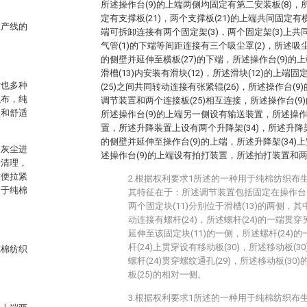
所述操作台(9)的上端两侧均固定有第二安装板(8)，
定有支撑板(21)，两个支撑板(21)的上端共同固定有横板
生产线的
端可拆卸连接有两个固定架(3)，两个固定架(3)上共
气管(1)的下端等间距连接有三个吸尘罩(2)，所述吸尘罩
的侧壁并延伸至横板(27)的下端，所述操作台(9)的上
滑槽(13)内安装有滑块(12)，所述滑块(12)的上端固
质也多种
(25)之间共同转动连接有张紧辊(26)，所述操作台(
织布，纯
调节装置和两个连接板(25)相互连接，所述操作台(
性和舒适
所述操作台(9)的上端另一侧设有输送装置，所述操作
置，所述升降装置上设有两个升降架(34)，所述升降架(
的侧壁并延伸至操作台(9)的上端，所述升降架(34)上
的灰尘进
述操作台(9)的上端设有拍打装置，所述拍打装置和两
行清理，
方便拉紧
2.根据权利要求1所述的一种用于纯棉纺织布
用于纯棉
其特征在于：所述调节装置包括固定在操作台(9
两个固定块(11)分别位于滑槽(13)的两侧，其
动连接有螺杆(24)，所述螺杆(24)的一端贯穿
延伸至该固定块(11)的一侧，所述螺杆(24
杆(24)上贯穿设有移动板(30)，所述移动板(3
纯棉纺织
螺杆(24)贯穿螺纹通孔(29)，所述移动板(3
板(25)的相对一侧。
3.根据权利要求1所述的一种用于纯棉纺织布