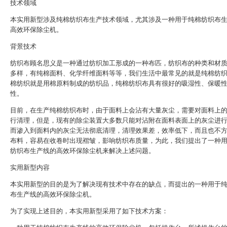
技术领域
本实用新型涉及纯棉纺织布生产技术领域，尤其涉及一种用于纯棉纺织布
高效环保除尘机。
背景技术
纺织布顾名思义是一种通过纺织加工形成的一种布匹，纺织布的种类和材
多样，有纯棉面料、化学纤维面料等等，我们生活中最常见的就是纯棉纺
棉纺织就是用棉原料制成的纺织品，纯棉纺织布具有很好的吸湿性、保暖
性。
目前，在生产纯棉纺织布时，由于面料上会沾有大量灰尘，需要对面料上
行清理，但是，现有的除尘装置大多数只能对沾附在面料表面上的灰尘进
而渗入到面料内的灰尘无法彻底清理，清理效果差，效率低下，而且也不
布料，容易在收卷时出现褶皱，影响纺织布质量，为此，我们提出了一种
纺织布生产线的高效环保除尘机来解决上述问题。
实用新型内容
本实用新型的目的是为了解决现有技术中存在的缺点，而提出的一种用于
布生产线的高效环保除尘机。
为了实现上述目的，本实用新型采用了如下技术方案：