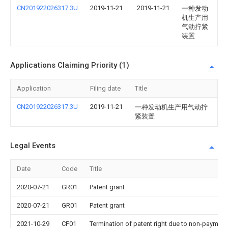
CN201922026317.3U
2019-11-21
2019-11-21
一种发动
机生产用
气动拧紧
装置
Applications Claiming Priority (1)
Application
Filing date
Title
CN201922026317.3U
2019-11-21
一种发动机生产用气动拧
紧装置
Legal Events
Date
Code
Title
2020-07-21
GR01
Patent grant
2020-07-21
GR01
Patent grant
2021-10-29
CF01
Termination of patent right due to non-payment