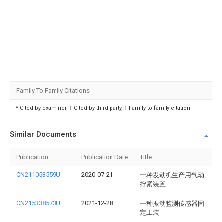
Family To Family Citations
* Cited by examiner, † Cited by third party, ‡ Family to family citation
Similar Documents
Publication
Publication Date
Title
CN211053559U
2020-07-21
一种发动机生产用气动
拧紧装置
CN215338573U
2021-12-28
一种振动监测传感器固
定工装