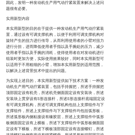
因此，发明一种发动机生产用气动拧紧装置来解决上述问
题很有必要。
实用新型内容
本实用新型的目的在于提供一种发动机生产用气动拧紧装
置，通过设有可调支撑机构，以便于利用可调支撑机构对
旋转产生的扭力进行传导，从而利用使用者的小臂对扭力
进行分担，进而降低使用者手指以及手腕处的压力，减少
使用者手指以及手腕的消耗，使得使用者在对发动机进行
组装时更加方便，实际使用效果较好，同时本实用新型可
以适用于不用粗细的小臂，增加本实用新型的适用范围，
以解决上述背景技术中提出的问题。
为实现上述目的，本实用新型提供如下技术方案：一种发
动机生产用气动拧紧装置，包括手持握把，所述手持握把
顶部固定设有机壳，所述机壳侧面固定设有安装块，所述
安装块上贯穿设有S形连接杆，所述S形连接杆底端固定设
有可调支撑机构，所述可调支撑机构包括上支撑组件与下
支撑组件，所述上支撑组件与下支撑组件均包括弧形板，
所述弧形板内侧粘接设有橡胶层，所述上支撑组件中弧形
板侧面固定设有上横板，所述下支撑组件中弧形板侧面固
定设有下横板，所述下横板顶部固定设有连接螺钉，所述
连接螺钉外侧套接设有锁紧螺母，所述弧形板端部固定设