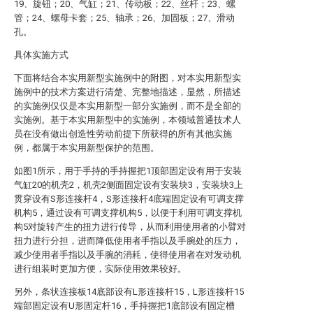
19、旋钮；20、气缸；21、传动板；22、丝杆；23、螺
管；24、螺母卡套；25、轴承；26、加固板；27、滑动
孔。
具体实施方式
下面将结合本实用新型实施例中的附图，对本实用新型实
施例中的技术方案进行清楚、完整地描述，显然，所描述
的实施例仅仅是本实用新型一部分实施例，而不是全部的
实施例。基于本实用新型中的实施例，本领域普通技术人
员在没有做出创造性劳动前提下所获得的所有其他实施
例，都属于本实用新型保护的范围。
如图1所示，用于手持的手持握把1顶部固定设有用于安装
气缸20的机壳2，机壳2侧面固定设有安装块3，安装块3上
贯穿设有S形连接杆4，S形连接杆4底端固定设有可调支撑
机构5，通过设有可调支撑机构5，以便于利用可调支撑机
构5对旋转产生的扭力进行传导，从而利用使用者的小臂对
扭力进行分担，进而降低使用者手指以及手腕处的压力，
减少使用者手指以及手腕的消耗，使得使用者在对发动机
进行组装时更加方便，实际使用效果较好。
另外，条状连接板14底部设有L形连接杆15，L形连接杆15
端部固定设有U形固定杆16，手持握把1底部设有固定槽