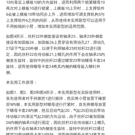
13向靠近上横板10的方向旋转，进而利用两个锁紧螺母13
再次对上横板10进行锁紧，上横板10上升时，上支撑组件
6会被上横板10带动同步上升，进而增加可调支撑机构5与
上支撑组件6之间的间距，从而使得本实用新型可以适用于
不用粗细的小臂，增加本实用新型的适用范围。
如图4所示，丝杆22外侧套接设有轴承25，轴承25外侧套
接设有加固板26，加固板26上贯穿设有滑动孔27，滑动孔
27设于气缸20外侧，以便于利用轴承25对丝杆22进行固
定，因此丝杆22在传动板21上螺孔的作用下会在轴承25内
侧发生旋转，旋转中的丝杆22通过螺管23带动螺母卡套24
旋转，进而使得螺母卡套24将其内侧的螺母旋入螺钉外
侧。
本实用工作原理：
如图1、图2、图3和图4所示，本实用新型在实际使用时，
首先使用者对手持握把1进行握持，然后将小臂放置于橡胶
层9内侧，本实用新型对螺母进行拧紧时，首先将螺母放置
于螺母卡套24内侧，然后启动气缸20，气缸20启动后带动
传动板21向靠近气缸20的方向运动，由于丝杆22被加固板
26内侧的轴承25进行固定，因此丝杆22在传动板21上螺孔
的作用下会在轴承25内侧发生旋转，旋转中的丝杆22通过
螺管23带动螺母卡套24旋转，进而使得螺母卡套24将其内