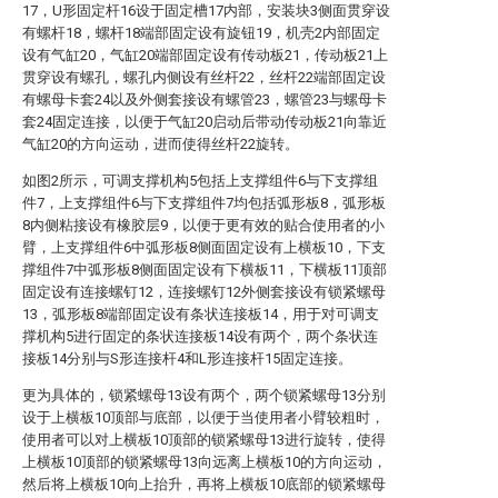
17，U形固定杆16设于固定槽17内部，安装块3侧面贯穿设
有螺杆18，螺杆18端部固定设有旋钮19，机壳2内部固定
设有气缸20，气缸20端部固定设有传动板21，传动板21上
贯穿设有螺孔，螺孔内侧设有丝杆22，丝杆22端部固定设
有螺母卡套24以及外侧套接设有螺管23，螺管23与螺母卡
套24固定连接，以便于气缸20启动后带动传动板21向靠近
气缸20的方向运动，进而使得丝杆22旋转。
如图2所示，可调支撑机构5包括上支撑组件6与下支撑组
件7，上支撑组件6与下支撑组件7均包括弧形板8，弧形板
8内侧粘接设有橡胶层9，以便于更有效的贴合使用者的小
臂，上支撑组件6中弧形板8侧面固定设有上横板10，下支
撑组件7中弧形板8侧面固定设有下横板11，下横板11顶部
固定设有连接螺钉12，连接螺钉12外侧套接设有锁紧螺母
13，弧形板8端部固定设有条状连接板14，用于对可调支
撑机构5进行固定的条状连接板14设有两个，两个条状连
接板14分别与S形连接杆4和L形连接杆15固定连接。
更为具体的，锁紧螺母13设有两个，两个锁紧螺母13分别
设于上横板10顶部与底部，以便于当使用者小臂较粗时，
使用者可以对上横板10顶部的锁紧螺母13进行旋转，使得
上横板10顶部的锁紧螺母13向远离上横板10的方向运动，
然后将上横板10向上抬升，再将上横板10底部的锁紧螺母