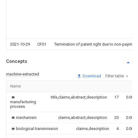
2021-10-29
CF01
Termination of patent right due to non-payment
Concepts
machine-extracted
Download
Filter table
Name
title,claims,abstract,description
17
0.000
manufacturing
process
mechanism
claims,abstract,description
20
0.000
biological transmission
claims,description
4
0.000