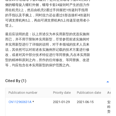
侧的螺母旋入螺钉外侧，螺母卡套24旋转时产生的扭力作
用在机壳2上，然后由机壳2通过手持握把1传递到手指用
的手指以及手腕上，同时扭力还会通过S形连接杆4传递到
可调支撑机构5上，再由可调支撑机构5上传递至使用者小
臂上。
最后应说明的是：以上所述仅为本实用新型的优选实施例
而已，并不用于限制本实用新型，尽管参照前述实施例对
本实用新型进行了详细的说明，对于本领域的技术人员来
说，其依然可以对前述各实施例所记载的技术方案进行修
改，或者对其中部分技术特征进行等同替换,凡在本实用新
型的精神和原则之内，所作的任何修改、等同替换、改进
等，均应包含在本实用新型的保护范围之内。
Cited By (1)
Publication number
Priority date
Publication date
Assi
CN112960631A
*
2021-01-29
2021-06-15
安徽
科化
责任