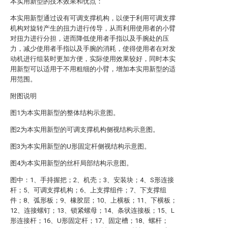
本实用新型的技术效果和优点：
本实用新型通过设有可调支撑机构，以便于利用可调支撑
机构对旋转产生的扭力进行传导，从而利用使用者的小臂
对扭力进行分担，进而降低使用者手指以及手腕处的压
力，减少使用者手指以及手腕的消耗，使得使用者在对发
动机进行组装时更加方便，实际使用效果较好，同时本实
用新型可以适用于不用粗细的小臂，增加本实用新型的适
用范围。
附图说明
图1为本实用新型的整体结构示意图。
图2为本实用新型的可调支撑机构侧视结构示意图。
图3为本实用新型的U形固定杆侧视结构示意图。
图4为本实用新型的丝杆局部结构示意图。
图中：1、手持握把；2、机壳；3、安装块；4、S形连接
杆；5、可调支撑机构；6、上支撑组件；7、下支撑组
件；8、弧形板；9、橡胶层；10、上横板；11、下横板；
12、连接螺钉；13、锁紧螺母；14、条状连接板；15、L
形连接杆；16、U形固定杆；17、固定槽；18、螺杆；