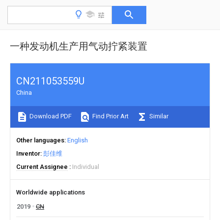
一种发动机生产用气动拧紧装置
CN211053559U
China
Download PDF
Find Prior Art
Similar
Other languages
English
Inventor
彭佳维
Current Assignee
Individual
Worldwide applications
2019
CN