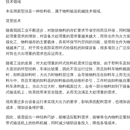
技术领域
本实用新型涉及一种给料机，属于物料输送机械技术领域。
背景技术
随着我国工业不断进步，对散状物料的存贮要求节省空间而且环保，同时
处理量需求的增加，对设备大处理量的需求量越来越大，而筒仓作为火力
煤化工、物料储存的主要载体，具有环保节约空间的功能，使用筒仓作为
储越来广泛。对于筒仓底部采用环式给煤机的卸煤设备，很多项目上广泛
对筒仓大出理量的需求也应运而生。
随着工业的发展，对大处理量的环式给料机需求日益增加。由于犁料车及
大直径的环型结构，车体比较重，因此不宜运行过快，而且卸料车物料截
时，卸料器卸料时，大出力时物料层过厚，会导致物料压在卸料车上而无
料斗中。而且常规的卸料器的卸料板由电动推杆牵引，工作时由卸料板自
料车承料盘上。当出力过大时，物料截面过大，会有一部分物料卸到下级
式输送机上，给系统带来安全隐患。从而无法满足大处理量的需求。
现有通过多台设备运行来实现大出力的要求，影响系统配料需求，也增加
成本，增加设备维护量。
因此，亟需提出一种结构巧妙，能够适应配料需求，能够将仓内物料定量
带式输送机上的给料机械，同时减少辅助设备投入，降低各项成本。