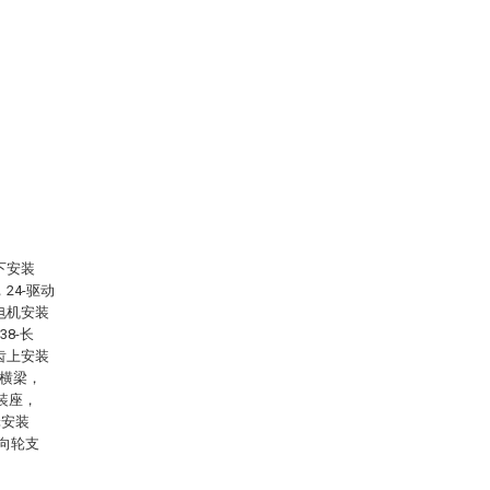
下安装
24-驱动
-电机安装
38-长
销齿上安装
-横梁，
安装座，
轮安装
导向轮支