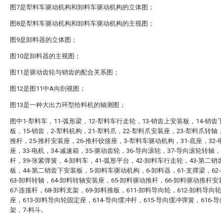
图7是犁料车驱动机构和卸料车驱动机构的立体图；
图8是犁料车驱动机构和卸料车驱动机构的主视图；
图9是卸料器的立体图；
图10是卸料器的主视图；
图11是驱动齿轮与销齿的配合关系图；
图12是图11中A向剖视图；
图13是一种大出力环型给料机的轴测图；
图中1-犁料车，11-弧形梁，12-犁料车行走轮，13-销齿上安装板，14-销齿
板，15-销齿，2-犁料机构，21-犁料爪，22-犁料爪安装座，23-犁料爪转轴，
推杆，25-推杆安装座，26-推杆铰接座，3-犁料车驱动机构，31-底座，32
座，33-电机，34-减速箱，35-驱动齿轮，36-导向滚轮，37-导向滚轮转轴，
杆，39-张紧弹簧，4-卸料车，41-弧形平台，42-卸料车行走轮，43-第二
板，44-第二销齿下安装板，5-卸料车驱动机构，6-卸料器，61-支撑梁，62
63-卸料转轴，64-卸料转轴安装座，65-卸料驱动推杆，66-卸料驱动推杆
67-连接杆，68-卸料支架，69-卸料推板，611-卸料导向轮，612-卸料导向
座，613-卸料导向轮固定座，614-导向缓冲杆，615-导向缓冲弹簧，616-
架，7-料斗。