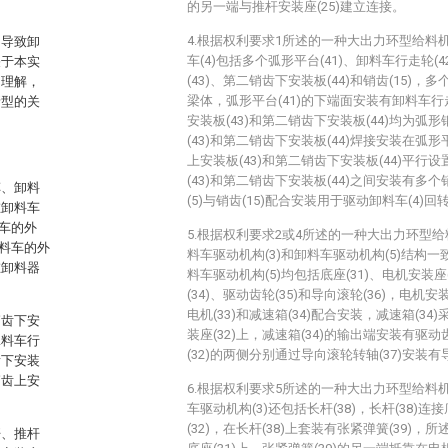
的另一端与推杆安装座(25)建立连接。
4.根据权利要求1所述的一种大出力环型给料
，导致卸
车(4)包括多个弧形平台(41)、卸料车行走轮(
关于本实
(43)、第二销齿下安装板(44)和销齿(15)，
当理解，
梁体，弧形平台(41)的下端面安装有卸料车行
新型的关
安装板(43)和第二销齿下安装板(44)均为弧
(43)和第二销齿下安装板(44)焊接安装在弧形
上安装板(43)和第二销齿下安装板(44)平行
(43)和第二销齿下安装板(44)之间安装有多个
车、卸料
(5)与销齿(15)配合安装用于驱动卸料车(4)回
在卸料车
车的外
5.根据权利要求2或4所述的一种大出力环型
料车的外
料车驱动机构(3)和卸料车驱动机构(5)结构一
在卸料器
料车驱动机构(5)均包括底座(31)、电机安装座(
(34)、驱动齿轮(35)和导向滚轮(36)，电机安装
电机(33)和减速箱(34)配合安装，减速箱(3
销齿下安
装座(32)上，减速箱(34)的输出端安装有驱动
犁料车行
(32)的两侧分别通过导向滚轮转轴(37)安装有导
齿下安装
销齿上安
6.根据权利要求5所述的一种大出力环型给料
。
车驱动机构(3)还包括长杆(38)，长杆(38)连
(32)，在长杆(38)上套装有张紧弹簧(39)，
杆、推杆