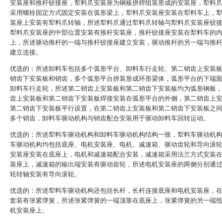
安装座和推杆铰接座，犁料爪安装座为钢板拼焊组装形成的安装座，犁料
采用螺栓固定方式固定安装在弧形梁上，犁料爪安装座安装在犁料车上，
装座上安装有犁料爪转轴，所述犁料爪通过犁料爪转轴与犁料爪安装座铰
犁料爪安装座的中部位置安装有推杆安装座，推杆铰接座安装在犁料车的
上，所述驱动推杆的一端与推杆铰接座建立安装，驱动推杆的另一端与推
建立连接。
优选的：所述卸料车包括多个弧形平台、卸料车行走轮、第二销齿上安装
销齿下安装板和销齿，多个弧形平台拼装形成环形梁体，弧形平台的下端
卸料车行走轮，所述第二销齿上安装板和第二销齿下安装板均为弧形钢板
齿上安装板和第二销齿下安装板焊接安装在弧形平台的外侧，第二销齿上
第二销齿下安装板平行设置，在第二销齿上安装板和第二销齿下安装板之
多个销齿，卸料车驱动机构与销齿配合安装用于驱动卸料车回转运动。
优选的：所述犁料车驱动机构和卸料车驱动机构结构一致，犁料车驱动机
车驱动机构均包括底座、电机安装座、电机、减速箱、驱动齿轮和导向滚
安装座安装在底座上，电机和减速箱配合安装，减速箱采用法兰方式安装
装座上，减速箱的输出端安装有驱动齿轮，所述电机安装座的两侧分别通
轮转轴安装有导向滚轮。
优选的：所述犁料车驱动机构还包括长杆，长杆连接底座和电机安装座，
套装有张紧弹簧，所述张紧弹簧的一端顶靠在底座上，张紧弹簧的另一端
机安装座上。