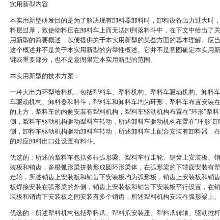
实用新型内容
本实用新型研发目的是为了解决现有卸料器卸料时，卸料设备出力过大时
料层过厚，致使物料压在卸料车上而无法卸到落料斗中，在下文中给出了
用新型的简要概述，以便提供关于本实用新型的某些方面的基本理解。应
这个概述并不是关于本实用新型的穷举性概述。它并不是意图确定本实用
键或重要部分，也不是意图限定本实用新型的范围。
本实用新型的技术方案：
一种大出力环型给料机，包括犁料车、犁料机构、犁料车驱动机构、卸料
车驱动机构、卸料器和料斗，犁料车和卸料车均为环形，犁料车布置安装
的上方，犁料车的内侧安装有犁料机构，犁料车驱动机构布置在“环形”犁料
侧，犁料车驱动机构驱动犁料车转动，所述卸料车驱动机构布置在“环形”卸
侧，卸料车驱动机构驱动卸料车转动，所述卸料车上配合安装有卸料器，
的对应卸料出口处设置有料斗。
优选的：所述的犁料车包括多根弧形梁、犁料车行走轮、销齿上安装板、
装板和销齿，多根弧形梁拼装形成圆环形梁体，在弧形梁的下端面安装有
走轮，所述销齿上安装板和销齿下安装板均为弧形板，销齿上安装板和销
板焊接安装在弧形梁的外侧，销齿上安装板和销齿下安装板平行设置，在
装板和销齿下安装板之间安装有多个销齿，所述犁料机构安装在弧形梁上
优选的：所述犁料机构包括犁料爪、犁料爪安装座、犁料爪转轴、驱动推