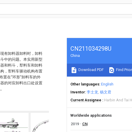
CN211034298U
决现有卸料器卸料时，卸料
China
料斗中的问题。本实用新型
料器和料斗，犁料车和卸料
Download PDF
Find Prior
机构，犁料车驱动机构布置
布置在“环形”卸料车的外
料器的对应卸料出口处设置
Other languages
English
境。
Inventor
李士龙
杨文君
Current Assignee
Harbin And Tai 
Worldwide applications
2019
CN