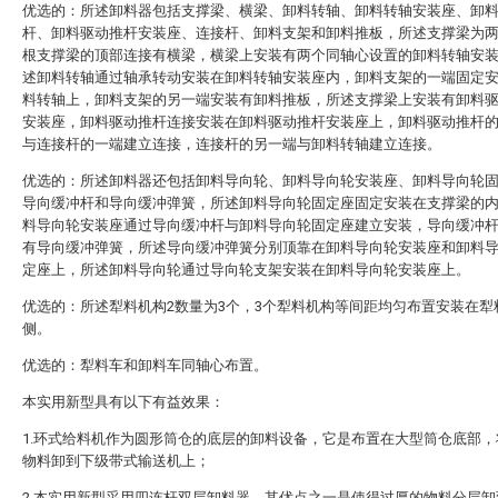
优选的：所述卸料器包括支撑梁、横梁、卸料转轴、卸料转轴安装座、卸
杆、卸料驱动推杆安装座、连接杆、卸料支架和卸料推板，所述支撑梁为
根支撑梁的顶部连接有横梁，横梁上安装有两个同轴心设置的卸料转轴安
述卸料转轴通过轴承转动安装在卸料转轴安装座内，卸料支架的一端固定
料转轴上，卸料支架的另一端安装有卸料推板，所述支撑梁上安装有卸料
安装座，卸料驱动推杆连接安装在卸料驱动推杆安装座上，卸料驱动推杆
与连接杆的一端建立连接，连接杆的另一端与卸料转轴建立连接。
优选的：所述卸料器还包括卸料导向轮、卸料导向轮安装座、卸料导向轮
导向缓冲杆和导向缓冲弹簧，所述卸料导向轮固定座固定安装在支撑梁的
料导向轮安装座通过导向缓冲杆与卸料导向轮固定座建立安装，导向缓冲
有导向缓冲弹簧，所述导向缓冲弹簧分别顶靠在卸料导向轮安装座和卸料
定座上，所述卸料导向轮通过导向轮支架安装在卸料导向轮安装座上。
优选的：所述犁料机构2数量为3个，3个犁料机构等间距均匀布置安装在犁
侧。
优选的：犁料车和卸料车同轴心布置。
本实用新型具有以下有益效果：
1.环式给料机作为圆形筒仓的底层的卸料设备，它是布置在大型筒仓底部，
物料卸到下级带式输送机上；
2.本实用新型采用四连杆双层卸料器，其优点之一是使得过厚的物料分层卸