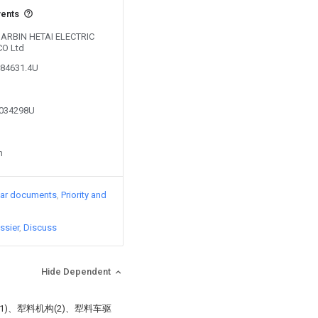
vents
 HARBIN HETAI ELECTRIC
O Ltd
184631.4U
1034298U
n
lar documents
Priority and
ssier
Discuss
Hide Dependent
)、犁料机构(2)、犁料车驱