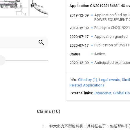
Application CN201922184631.4U e
Application filed by
2019-12-09
POWER EQUIPMENT C
Priority to CN201922
2019-12-09
Application granted
2020-07-17
Publication of CN21
2020-07-17
Active
Status
Anticipated expiratio
2029-12-09
Info
Cited by (1)
Legal events
Simi
Related Applications
External links
Espacenet
Global Do
Claims
(10)
1.一种大出力环型给料机，其特征在于：包括犁料车(1