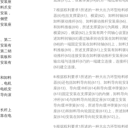
底座(31)上，张紧弹簧(39)的另一端抵靠在电
爪安装座
犁料爪安
7.根据权利要求1所述的一种大出力环型给料
接安装，
器(6)包括支撑梁(61)、横梁(62)、卸料转轴(
内侧壁
卸料驱动推杆(65)、卸料驱动推杆安装座(66)、
杆安装座
和卸料推板(69)，所述支撑梁(61)为两根，两
横梁(62)，横梁(62)上安装有两个同轴心设置
述卸料转轴(63)通过轴承转动安装在卸料转轴安
板、第二
(68)的一端固定安装在卸料转轴(63)上，卸料
面安装有
料推板(69)，所述支撑梁(61)上安装有卸料驱
，第二销
动推杆(65)连接安装在卸料驱动推杆安装座(66
安装板和
输出端与连接杆(67)的一端建立连接，连接杆(
间安装有
(63)建立连接。
8.根据权利要求1所述的一种大出力环型给料
构和卸料
器(6)还包括卸料导向轮(611)、卸料导向轮安
轮，电机
座(613)、导向缓冲杆(614)和导向缓冲弹簧(
在电机安
(613)固定安装在支撑梁(61)的内侧，卸料导
过导向滚
冲杆(614)与卸料导向轮固定座(613)建立安装
导向缓冲弹簧(615)，所述导向缓冲弹簧(61
在长杆上
座(612)和卸料导向轮固定座(613)上，所述卸
抵靠在电
架(616)安装在卸料导向轮安装座(612)上。
9.根据权利要求1所述的一种大出力环型给料