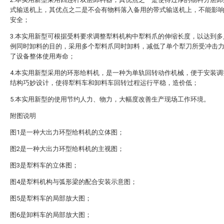
式输送机上，其优点之二是不会有物料落入备用的带式输送机上，不能影
安全；
3.本实用新型可根据受料要求调整犁料机构中犁料爪的伸缩长度，以达到多
例同时卸料的目的，采用多个犁料爪同时卸料，减低了单个犁刀所受冲击
了设备整体使用寿命；
4.本实用新型采用的环形给料机，是一种为单轨回转动作机械，便于安装调
结构巧妙设计，使得犁料车和卸料车回转过程运行平稳，造价低；
5.本实用新型的使用节约人力、物力，大幅度改善生产现场工作环境。
附图说明
图1是一种大出力环型给料机的立体图；
图2是一种大出力环型给料机的主视图；
图3是犁料车的立体图；
图4是犁料机构与弧形梁的配合安装示意图；
图5是犁料车的局部放大图；
图6是卸料车的局部放大图；