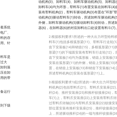
动机构(3)、卸料车(4)、卸料车驱动机构(5)、卸料器(6
卸料车(4)均为环形，犁料车(1)布置安装在卸料车(4
装有犁料机构(2)，犁料车驱动机构(3)布置在“环形”
动机构(3)驱动犁料车(1)转动，所述卸料车驱动机构(5
外侧，卸料车驱动机构(5)驱动卸料车(4)转动，所述
随着系统
器(6)，在卸料器(6)的对应卸料出口处设置有料斗(7)
发电厂、
2.根据权利要求1所述的一种大出力环型给料
物料的存
料车(1)包括多根弧形梁(11)、犁料车行走轮(1
应用。针
齿下安装板(14)和销齿(15)，多根弧形梁(1
形梁(11)的下端面安装有犁料车行走轮(12)，
卸料车是
齿下安装板(14)均为弧形板，销齿上安装板(13
面过大
安装在弧形梁(11)的外侧，销齿上安装板(13)
法卸到落
置，在销齿上安装板(13)和销齿下安装板(14)
重压在卸
所述犁料机构(2)安装在弧形梁(11)上。
备用的带
3.根据权利要求1或2所述的一种大出力环型
料机构(2)包括犁料爪(21)、犁料爪安装座(22
设备运行
杆(24)、推杆安装座(25)和推杆铰接座(26)
车(1)上，犁料爪安装座(22)上安装有犁料爪转轴
过犁料爪转轴(23)与犁料爪安装座(22)铰接安
卸到下级
部位置安装有推杆安装座(25)，推杆铰接座(26
上，所述驱动推杆(24)的一端与推杆铰接座(26