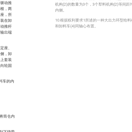
料驱动推
机构(2)的数量为3个，3个犁料机构(2)等间距
两根，两
内侧。
装座，所
10.根据权利要求1所述的一种大出力环型给料
安装在卸
和卸料车(4)同轴心布置。
驱动推杆
的输出端
固定座、
内侧，卸
杆上套装
导向轮固
料车的内
将筒仓内
到下级带