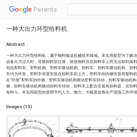
Patents
一种大出力环型给料机
Abstract
一种大出力环型给料机，属于物料输送机械技术领域。本实用新型为了解
设备出力过大时，导致卸料层过厚，致使物料压在卸料车上而无法卸到落
包括犁料车、犁料机构、犁料车驱动机构、卸料车、卸料车驱动机构、卸
车均为环形，犁料车布置安装在卸料车的上方，犁料车的内侧安装有梨料
在“环形”犁料车的外侧，犁料车驱动机构驱动犁料车转动，卸料车驱动机构
侧，卸料车驱动机构驱动卸料车转动，卸料车上配合安装有卸料器，在卸
有料斗。本实用新型的使用节约人力、物力，大幅度改善生产现场工作环
Images (
13
)