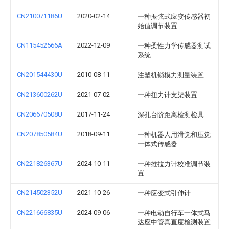
CN210071186U
2020-02-14
一种振弦式应变传感器初
始值调节装置
CN115452566A
2022-12-09
一种柔性力学传感器测试
系统
CN201544430U
2010-08-11
注塑机锁模力测量装置
CN213600262U
2021-07-02
一种扭力计支架装置
CN206670508U
2017-11-24
深孔台阶距离检测检具
CN207850584U
2018-09-11
一种机器人用滑觉和压觉
一体式传感器
CN221826367U
2024-10-11
一种推拉力计校准调节装
置
CN214502352U
2021-10-26
一种应变式引伸计
CN221666835U
2024-09-06
一种电动自行车一体式马
达座中管真直度检测装置