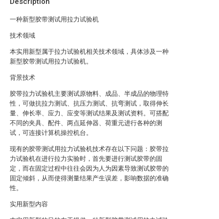
Description
一种新型胶带测试用拉力试验机
技术领域
本实用新型属于拉力试验机相关技术领域，具体涉及一种
新型胶带测试用拉力试验机。
背景技术
胶带拉力试验机主要测试原物料、成品、半成品的物理特
性，可做抗拉力测试、抗压力测试、抗弯测试，取得伸长
量、伸长率、应力、应变等测试结果及测试资料。可搭配
不同的夹具、配件、两点延伸器、荷重元进行各种的测
试，可连接计算机操控机台。
现有的胶带测试用拉力试验机技术存在以下问题：胶带拉
力试验机在进行拉力实验时，首先要进行测试胶带的固
定，而在固定过程中往往会因为人为因素导致测试胶带的
固定倾斜，从而使得测量结果产生误差，影响数据的准确
性。
实用新型内容