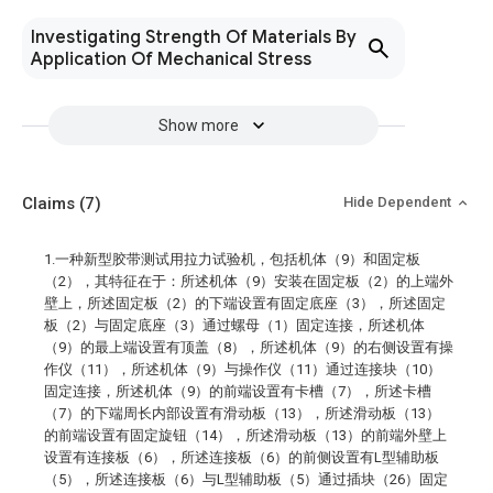
Investigating Strength Of Materials By
Application Of Mechanical Stress
Show more
Claims
(7)
Hide Dependent
1.一种新型胶带测试用拉力试验机，包括机体（9）和固定板
（2），其特征在于：所述机体（9）安装在固定板（2）的上端外
壁上，所述固定板（2）的下端设置有固定底座（3），所述固定
板（2）与固定底座（3）通过螺母（1）固定连接，所述机体
（9）的最上端设置有顶盖（8），所述机体（9）的右侧设置有操
作仪（11），所述机体（9）与操作仪（11）通过连接块（10）
固定连接，所述机体（9）的前端设置有卡槽（7），所述卡槽
（7）的下端周长内部设置有滑动板（13），所述滑动板（13）
的前端设置有固定旋钮（14），所述滑动板（13）的前端外壁上
设置有连接板（6），所述连接板（6）的前侧设置有L型辅助板
（5），所述连接板（6）与L型辅助板（5）通过插块（26）固定