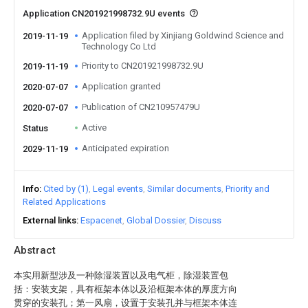
Application CN201921998732.9U events
Application filed by Xinjiang Goldwind Science and
2019-11-19
Technology Co Ltd
Priority to CN201921998732.9U
2019-11-19
Application granted
2020-07-07
Publication of CN210957479U
2020-07-07
Active
Status
Anticipated expiration
2029-11-19
Info
Cited by (1)
Legal events
Similar documents
Priority and
Related Applications
External links
Espacenet
Global Dossier
Discuss
Abstract
本实用新型涉及一种除湿装置以及电气柜，除湿装置包
括：安装支架，具有框架本体以及沿框架本体的厚度方向
贯穿的安装孔；第一风扇，设置于安装孔并与框架本体连