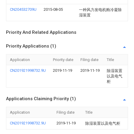
CN204532709U
2015-08-05
一种风力发电机舱冷凝除
湿装置
Priority And Related Applications
Priority Applications (1)
Application
Priority date
Filing date
Title
CN201921998732.9U
2019-11-19
2019-11-19
除湿装置
以及电气
柜
Applications Claiming Priority (1)
Application
Filing date
Title
CN201921998732.9U
2019-11-19
除湿装置以及电气柜