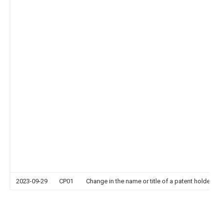
2023-09-29
CP01
Change in the name or title of a patent holder