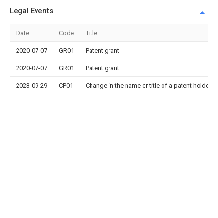
Legal Events
Date
Code
Title
2020-07-07
GR01
Patent grant
2020-07-07
GR01
Patent grant
2023-09-29
CP01
Change in the name or title of a patent holder