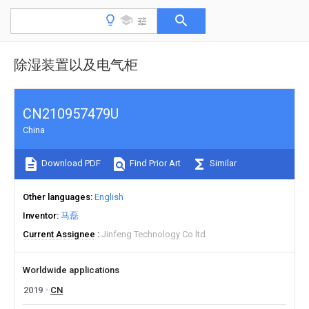
除湿装置以及电气柜
CN210957479U
China
Download PDF
Find Prior Art
Similar
Other languages
English
Inventor
马磊
Current Assignee
Jinfeng Technology Co ltd
Worldwide applications
2019
CN