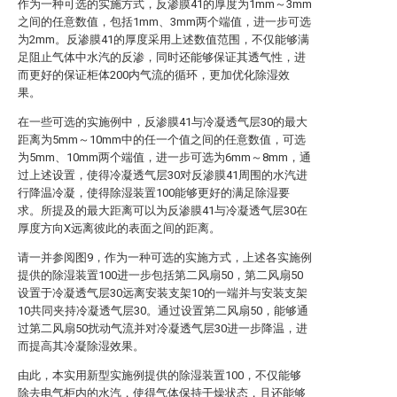
作为一种可选的实施方式，反渗膜41的厚度为1mm～3mm
之间的任意数值，包括1mm、3mm两个端值，进一步可选
为2mm。反渗膜41的厚度采用上述数值范围，不仅能够满
足阻止气体中水汽的反渗，同时还能够保证其透气性，进
而更好的保证柜体200内气流的循环，更加优化除湿效
果。
在一些可选的实施例中，反渗膜41与冷凝透气层30的最大
距离为5mm～10mm中的任一个值之间的任意数值，可选
为5mm、10mm两个端值，进一步可选为6mm～8mm，通
过上述设置，使得冷凝透气层30对反渗膜41周围的水汽进
行降温冷凝，使得除湿装置100能够更好的满足除湿要
求。所提及的最大距离可以为反渗膜41与冷凝透气层30在
厚度方向X远离彼此的表面之间的距离。
请一并参阅图9，作为一种可选的实施方式，上述各实施例
提供的除湿装置100进一步包括第二风扇50，第二风扇50
设置于冷凝透气层30远离安装支架10的一端并与安装支架
10共同夹持冷凝透气层30。通过设置第二风扇50，能够通
过第二风扇50扰动气流并对冷凝透气层30进一步降温，进
而提高其冷凝除湿效果。
由此，本实用新型实施例提供的除湿装置100，不仅能够
除去电气柜内的水汽，使得气体保持干燥状态，且还能够