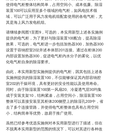
使得电气柜整体结构简单，占用空间小、成本低廉。除湿
装置100可以应用至多个领域的电气柜，如风电技术领
域，可以广泛用于风力发电机组配套使用的各电气柜，尤
其是海上风力发电机组。
请继续参阅图1至图9，可选的，本实用新型上述各实施例
提供的电气柜，为了更好与除湿装置100配合，提高除湿
效果，可选的，电气柜进一步包括加热器300，加热器300
设置于容纳腔室202并述本体部201连接。通过在柜体200
内部设置加热器300，促进电气柜内水分子的雾化，以优
化电气柜自身的除湿要求。
由此，本实用新型实施例提供的电气柜，因其包括上述各
实施例提供的除湿装置100，不仅能够保证其内部容纳腔
室202的干燥环境，具有更好的安全性能以及使用寿命。
同时，由于除湿装置100第一风扇20、冷凝透气层30均集
成于安装支架10，结构紧凑，占用空间小，除湿装置100
整体可以直接安装至其柜体200侧壁上的除湿孔203中，省
去了多个连接管路，并使得电气柜整体也具有占用空间
小，结构简单等优势，故易于推广使用。
虽然已经参考优选实施例对本实用新型进行了描述，但在
不脱离本实用新型的范围的情况下，可以对其进行各种改