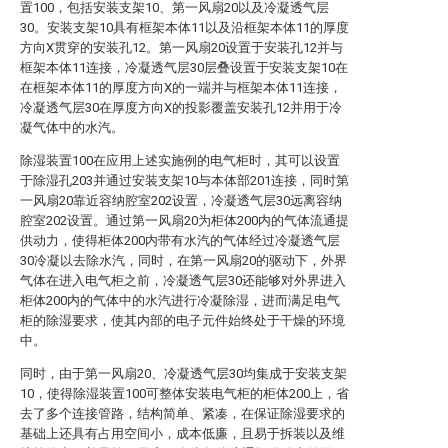
置100，包括安装支架10、第一风扇20以及冷凝透气层
30。安装支架10具有框架本体11以及沿框架本体11的厚度
方向X贯穿的安装孔12。第一风扇20设置于安装孔12并与
框架本体11连接，冷凝透气层30层叠设置于安装支架10在
在框架本体11的厚度方向X的一端并与框架本体11连接，
冷凝透气层30在厚度方向X的投影覆盖安装孔12并用于冷
凝气体中的水汽。
除湿装置100在应用上述实施例的电气柜时，其可以设置
于除湿孔203并通过安装支架10与本体部201连接，同时第
一风扇20靠近容纳腔室202设置，冷凝透气层30远离容纳
腔室202设置。通过第一风扇20为柜体200内的气体流通提
供动力，使得柜体200内带有水汽的气体经过冷凝透气层
30冷凝以去除水汽，同时，在第一风扇20的驱动下，外界
气体在进入电气柜之前，冷凝透气层30还能够对外界进入
柜体200内的气体中的水汽进行冷凝除湿，进而满足电气
柜的除湿要求，使其内部的电子元件始终处于干燥的环境
中。
同时，由于第一风扇20、冷凝透气层30均集成于安装支架
10，使得除湿装置100可整体安装电气柜的柜体200上，省
去了多个连接管路，结构简单、紧凑，在保证除湿要求的
基础上还具有占用空间小，成本低廉，且易于拆装以及维