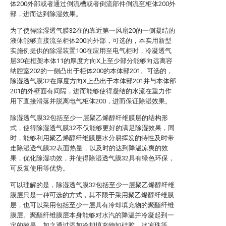
体200外部或者通过倒流槽或者倒流部件倒流至柜体200外
部，进而达到除湿效果。
为了使得除湿透气膜32在的靠近第一风扇20的一侧凝结的
液体能够直接流至柜体200的外部，可选的，本实用新型
实施例提供的除湿装置100在应用至电气柜时，冷凝透气
层30在框架本体11的厚度方向X上至少部分能够向远离容
纳腔室202的一侧凸出于柜体200的本体部201。可选的，
除湿透气膜32在厚度方向X上凸出于本体部201并与本体部
201的外壁面有间隔，进而能够使得凝结的水流在重力作
用下直接滑落并脱离电气柜体200，进而保证除湿效果。
除湿透气膜32包括至少一层聚乙烯醇纤维膜层的结构形
式，使得除湿透气膜32不仅能够更好的满足除湿效果，同
时，能够利用聚乙烯醇纤维膜层水分易挥发的特性及时带
走除湿透气膜32表面热量，以及时的达到降温凉爽的效
果，优化除湿功效，并使得除湿透气膜32具有绿色环保，
可反复使用等优势。
可以理解的是，除湿透气膜32包括至少一层聚乙烯醇纤维
膜层只是一种可选的方式，其不限于采用聚乙烯醇纤维膜
层，也可以采用包括至少一层具有冷却填充物的聚酯纤维
膜层。聚酯纤维膜层本身能够对水汽的降温并冷凝起到一
定的效果，加之通过添加冷却填充物如硅胶、冰凉珠等，