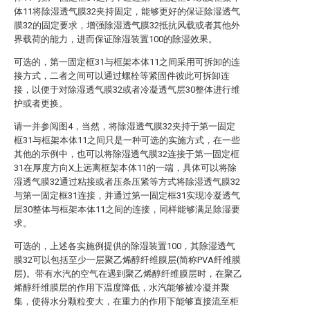
体11将除湿透气膜32夹持固定，能够更好的保证除湿透气
膜32的固定要求，增强除湿透气膜32抵抗风载或者其他外
界载荷的能力，进而保证除湿装置100的除湿效果。
可选的，第一固定框31与框架本体11之间采用可拆卸的连
接方式，二者之间可以通过螺栓等紧固件彼此可拆卸连
接，以便于对除湿透气膜32或者冷凝透气层30整体进行维
护或者更换。
请一并参阅图4，当然，将除湿透气膜32夹持于第一固定
框31与框架本体11之间只是一种可选的实施方式，在一些
其他的示例中，也可以将除湿透气膜32连接于第一固定框
31在厚度方向X上远离框架本体11的一端，具体可以将除
湿透气膜32通过粘接或者压条压紧等方式将除湿透气膜32
与第一固定框31连接，并通过第一固定框31实现冷凝透气
层30整体与框架本体11之间的连接，同样能够满足除湿要
求。
可选的，上述各实施例提供的除湿装置100，其除湿透气
膜32可以包括至少一层聚乙烯醇纤维膜层(简称PVA纤维膜
层)。带有水汽的空气在遇到聚乙烯醇纤维膜层时，在聚乙
烯醇纤维膜层的作用下温度降低，水汽能够被冷凝并聚
集，使得水分颗粒变大，在重力的作用下能够直接流至柜