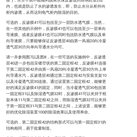
衡”)，水分子就不能顺利脱离水珠反渗透到容纳腔室202
内，也就是防止了水的渗透发生，即，防止水分从柜外向
柜内渗透，从而达到电气柜内除湿的目的。
可选的，反渗膜41可以包括至少一层防水透气膜，当然，
在一些其他的示例中，反渗膜41也可以包括至少一层单向
导液膜。或者反渗膜41也可以同时包括防水透气膜以及单
向导液膜，只要能够保证反渗透层40由第一风扇20向冷凝
透气层30方向单向导通水分均可。
请一并参阅图7以及图8，在一些可选的实施例中，反渗透
层40进一步包括呈镂空状的第二固定框42，反渗膜41连接
于第二固定框42并由第一风扇20向冷凝透气层30方向上单
向导通水汽，反渗透层40通过第二固定框42与安装支架10
以及冷凝透气层30连接。通过设置第二固定框42，能够更
好的满足反渗膜41的固定，同时，当冷凝透气层30包括第
一固定框31以及除湿透气膜32时，反渗膜41可以夹持于框
架本体11与第二固定框42之间，而除湿透气膜32可以夹持
于第一固定框31与第二固定框42之间，上述设置，能够更
好的优化除湿装置100的除湿效果以及使用寿命。
可选的，第二固定框42的结构形式可以与第一固定框31的
结构相同，易于批量制造。