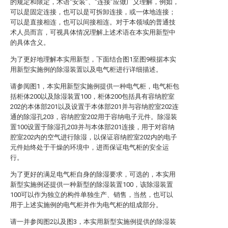
的规定和限定，术语“安装”、“连接”应做广义理解，例如，
可以是固定连接，也可以是可拆卸连接，或一体地连接；
可以是直接相连，也可以间接相连。对于本领域的普通技
术人员而言，可视具体情况理解上述术语在本实用新型中
的具体含义。
为了更好地理解本实用新型，下面结合图1至图9根据本实
用新型实施例的除湿装置以及电气柜进行详细描述。
请参阅图1，本实用新型实施例提供一种电气柜，电气柜包
括柜体200以及除湿装置100，柜体200包括具有容纳腔室
202的本体部201以及设置于本体部201并与容纳腔室202连
通的除湿孔203，容纳腔室202用于容纳电子元件。除湿装
置100设置于除湿孔203并与本体部201连接，用于对容纳
腔室202内的空气进行除湿，以保证容纳腔室202内的电子
元件始终处于干燥的环境中，进而保证电气柜的安全运
行。
为了更好的满足电气柜自身的除湿要求，可选的，本实用
新型实施例还提供一种新型的除湿装置100，该除湿装置
100可以作为独立的构件单独生产、销售，当然，也可以
用于上述实施例的电气柜并作为电气柜的组成部分。
请一并参阅图2以及图3，本实用新型实施例提供的除湿装