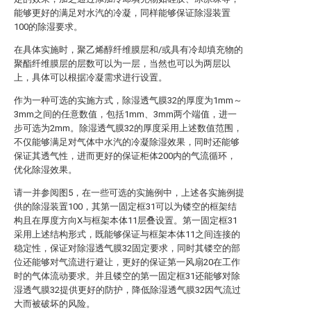
能够更好的满足对水汽的冷凝，同样能够保证除湿装置
100的除湿要求。
在具体实施时，聚乙烯醇纤维膜层和/或具有冷却填充物的
聚酯纤维膜层的层数可以为一层，当然也可以为两层以
上，具体可以根据冷凝需求进行设置。
作为一种可选的实施方式，除湿透气膜32的厚度为1mm～
3mm之间的任意数值，包括1mm、3mm两个端值，进一
步可选为2mm。除湿透气膜32的厚度采用上述数值范围，
不仅能够满足对气体中水汽的冷凝除湿效果，同时还能够
保证其透气性，进而更好的保证柜体200内的气流循环，
优化除湿效果。
请一并参阅图5，在一些可选的实施例中，上述各实施例提
供的除湿装置100，其第一固定框31可以为镂空的框架结
构且在厚度方向X与框架本体11层叠设置。第一固定框31
采用上述结构形式，既能够保证与框架本体11之间连接的
稳定性，保证对除湿透气膜32固定要求，同时其镂空的部
位还能够对气流进行避让，更好的保证第一风扇20在工作
时的气体流动要求。并且镂空的第一固定框31还能够对除
湿透气膜32提供更好的防护，降低除湿透气膜32因气流过
大而被破坏的风险。