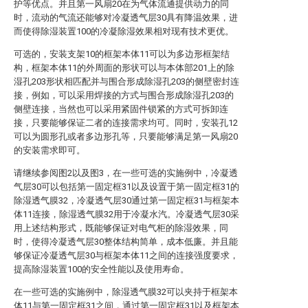
护等优点。并且第一风扇20在为气体流通提供动力的同
时，流动的气流还能够对冷凝透气层30具有降温效果，进
而使得除湿装置100的冷凝除湿效果相对现有技术更优。
可选的，安装支架10的框架本体11可以为多边形框架结
构，框架本体11的外周面的形状可以与本体部201上的除
湿孔203形状相匹配并与围合形成除湿孔203的侧壁密封连
接，例如，可以采用焊接的方式与围合形成除湿孔203的
侧壁连接，当然也可以采用紧固件锁紧的方式可拆卸连
接，只要能够保证二者的连接需求均可。同时，安装孔12
可以为圆形孔或者多边形孔等，只要能够满足第一风扇20
的安装需求即可。
请继续参阅图2以及图3，在一些可选的实施例中，冷凝透
气层30可以包括第一固定框31以及设置于第一固定框31的
除湿透气膜32，冷凝透气层30通过第一固定框31与框架本
体11连接，除湿透气膜32用于冷凝水汽。冷凝透气层30采
用上述结构形式，既能够保证对电气柜的除湿效果，同
时，使得冷凝透气层30整体结构简单，成本低廉。并且能
够保证冷凝透气层30与框架本体11之间的连接强度要求，
提高除湿装置100的安全性能以及使用寿命。
在一些可选的实施例中，除湿透气膜32可以夹持于框架本
体11与第一固定框31之间，通过第一固定框31以及框架本