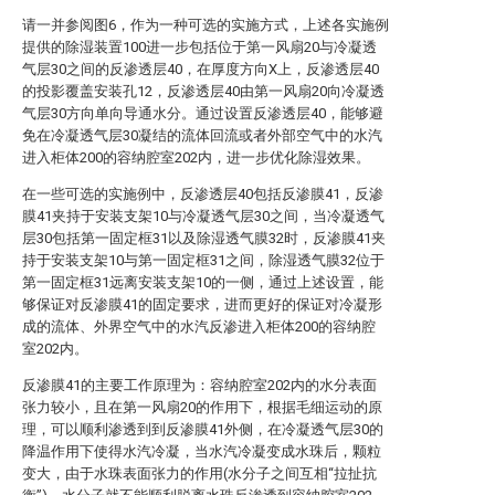
请一并参阅图6，作为一种可选的实施方式，上述各实施例
提供的除湿装置100进一步包括位于第一风扇20与冷凝透
气层30之间的反渗透层40，在厚度方向X上，反渗透层40
的投影覆盖安装孔12，反渗透层40由第一风扇20向冷凝透
气层30方向单向导通水分。通过设置反渗透层40，能够避
免在冷凝透气层30凝结的流体回流或者外部空气中的水汽
进入柜体200的容纳腔室202内，进一步优化除湿效果。
在一些可选的实施例中，反渗透层40包括反渗膜41，反渗
膜41夹持于安装支架10与冷凝透气层30之间，当冷凝透气
层30包括第一固定框31以及除湿透气膜32时，反渗膜41夹
持于安装支架10与第一固定框31之间，除湿透气膜32位于
第一固定框31远离安装支架10的一侧，通过上述设置，能
够保证对反渗膜41的固定要求，进而更好的保证对冷凝形
成的流体、外界空气中的水汽反渗进入柜体200的容纳腔
室202内。
反渗膜41的主要工作原理为：容纳腔室202内的水分表面
张力较小，且在第一风扇20的作用下，根据毛细运动的原
理，可以顺利渗透到到反渗膜41外侧，在冷凝透气层30的
降温作用下使得水汽冷凝，当水汽冷凝变成水珠后，颗粒
变大，由于水珠表面张力的作用(水分子之间互相“拉扯抗