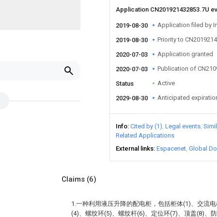
Application CN201921432853.7U e
Application filed by I
2019-08-30
Priority to CN201921
2019-08-30
Application granted
2020-07-03
Publication of CN21
2020-07-03
Active
Status
Anticipated expiratio
2029-08-30
Info
Cited by (1)
Legal events
Simi
Related Applications
External links
Espacenet
Global Do
Claims
(6)
1.一种利用液压升降的配电柜，包括柜体(1)、交流电机
(4)、螺纹环(5)、螺纹杆(6)、定位环(7)、顶盖(8)、