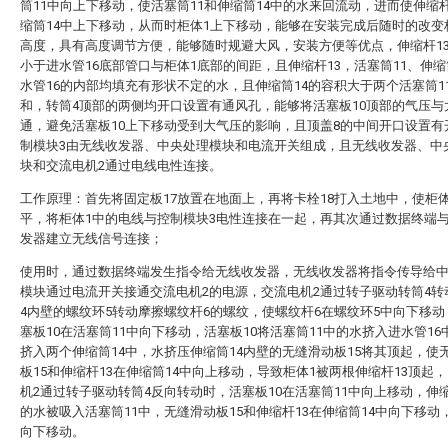
筒11中向上下移动，使活塞筒11和伸缩筒14中的水来回流动，进而使伸缩杆
缩筒14中上下移动，从而时柜体1上下移动，能够在安装完成后随时的改变
高度，具有高度调节方便，能够随时规避大风，安装方便等优点，伸缩杆1
小于进水管16底部管口与柜体1底部的间距，且伸缩杆13，活塞筒11、伸缩
水管16的内部均填充有形状不定的水，且伸缩筒14的容积大于两个活塞筒1
和，转筒4顶部的两侧均开口设置有通风孔，能够将活塞板10顶部的气压与
通，避免活塞板10上下移动受到大气压的影响，且顶盖8的中间开口设置有
制模块3由无线收发器、中央处理模块和电流开关组成，且无线收发器、中
块和交流电机2通过电线电性连接。
工作原理：首先将固定板17放置在地面上，再将卡栓18打入土地中，使柜
平，将柜体1中的电线与控制模块3电性连接在一起，再其次通过数据终端
发器建立无线信号连接；
使用时，通过数据终端发生指令给无线收发器，无线收发器将指令传导给
模块通过电流开关接通交流电机2的电源，交流电机2通过转子驱动转筒4转
4内壁的螺纹环5转动摩擦螺纹杆6的螺纹，使螺纹杆6在螺纹环5中向下移
塞板10在活塞筒11中向下移动，活塞板10将活塞筒11中的水挤入进水管16
挤入两个伸缩筒14中，水挤压伸缩筒14内壁的无缝滑动板15将其顶起，使
板15和伸缩杆13在伸缩筒14中向上移动，导致柜体1被两根伸缩杆13顶起
机2通过转子驱动转筒4反向转动时，活塞板10在活塞筒11中向上移动，伸缩
的水被吸入活塞筒11中，无缝滑动板15和伸缩杆13在伸缩筒14中向下移动
向下移动。