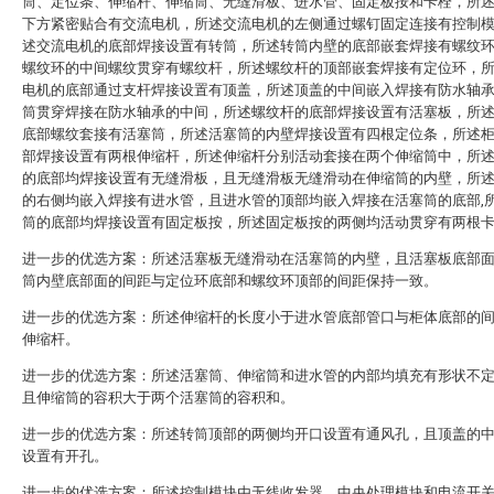
筒、定位条、伸缩杆、伸缩筒、无缝滑板、进水管、固定板按和卡栓，所
下方紧密贴合有交流电机，所述交流电机的左侧通过螺钉固定连接有控制
述交流电机的底部焊接设置有转筒，所述转筒内壁的底部嵌套焊接有螺纹
螺纹环的中间螺纹贯穿有螺纹杆，所述螺纹杆的顶部嵌套焊接有定位环，
电机的底部通过支杆焊接设置有顶盖，所述顶盖的中间嵌入焊接有防水轴
筒贯穿焊接在防水轴承的中间，所述螺纹杆的底部焊接设置有活塞板，所
底部螺纹套接有活塞筒，所述活塞筒的内壁焊接设置有四根定位条，所述
部焊接设置有两根伸缩杆，所述伸缩杆分别活动套接在两个伸缩筒中，所
的底部均焊接设置有无缝滑板，且无缝滑板无缝滑动在伸缩筒的内壁，所
的右侧均嵌入焊接有进水管，且进水管的顶部均嵌入焊接在活塞筒的底部,
筒的底部均焊接设置有固定板按，所述固定板按的两侧均活动贯穿有两根
进一步的优选方案：所述活塞板无缝滑动在活塞筒的内壁，且活塞板底部
筒内壁底部面的间距与定位环底部和螺纹环顶部的间距保持一致。
进一步的优选方案：所述伸缩杆的长度小于进水管底部管口与柜体底部的
伸缩杆。
进一步的优选方案：所述活塞筒、伸缩筒和进水管的内部均填充有形状不
且伸缩筒的容积大于两个活塞筒的容积和。
进一步的优选方案：所述转筒顶部的两侧均开口设置有通风孔，且顶盖的
设置有开孔。
进一步的优选方案：所述控制模块由无线收发器、中央处理模块和电流开