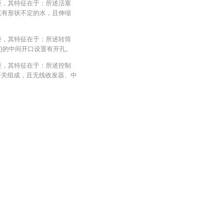
柜，其特征在于：所述活塞
均填充有形状不定的水，且伸缩
柜，其特征在于：所述转筒
8)的中间开口设置有开孔。
柜，其特征在于：所述控制
开关组成，且无线收发器、中
。