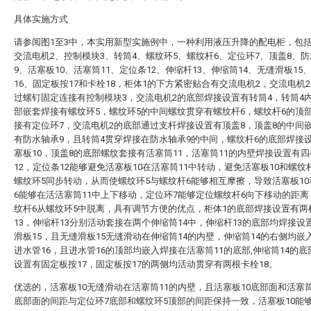
具体实施方式
请参阅图1至3中，本实用新型实施例中，一种利用液压升降的配电柜，包括
交流电机2、控制模块3、转筒4、螺纹环5、螺纹杆6、定位环7、顶盖8、
9、活塞板10、活塞筒11、定位条12、伸缩杆13、伸缩筒14、无缝滑板15
16、固定板按17和卡栓18，柜体1的下方紧密贴合有交流电机2，交流电机
过螺钉固定连接有控制模块3，交流电机2的底部焊接设置有转筒4，转筒4
部嵌套焊接有螺纹环5，螺纹环5的中间螺纹贯穿有螺纹杆6，螺纹杆6的顶
接有定位环7，交流电机2的底部通过支杆焊接设置有顶盖8，顶盖8的中间
有防水轴承9，且转筒4贯穿焊接在防水轴承9的中间，螺纹杆6的底部焊接
塞板10，顶盖8的底部螺纹套接有活塞筒11，活塞筒11的内壁焊接设置有
12，定位条12能够避免活塞板10在活塞筒11中转动，避免活塞板10和螺纹
螺纹环5同步转动，从而使螺纹环5与螺纹杆6能够相互摩擦，导致活塞板1
6能够在活活塞筒11中上下移动，定位环7能够定位螺纹杆6向下移动的距
纹杆6从螺纹环5中脱离，具有调节方便的优点，柜体1的底部焊接设置有两
13，伸缩杆13分别活动套接在两个伸缩筒14中，伸缩杆13的底部均焊接设
滑板15，且无缝滑板15无缝滑动在伸缩筒14的内壁，伸缩筒14的右侧均嵌
进水管16，且进水管16的顶部均嵌入焊接在活塞筒11的底部,伸缩筒14的
设置有固定板按17，固定板按17的两侧均活动贯穿有两根卡栓18。
优选的，活塞板10无缝滑动在活塞筒11的内壁，且活塞板10底部面和活塞筒
底部面的间距与定位环7底部和螺纹环5顶部的间距保持一致，活塞板10能