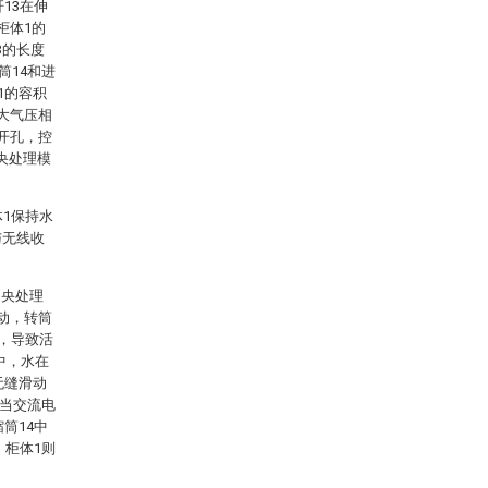
13在伸
柜体1的
3的长度
筒14和进
1的容积
大气压相
开孔，控
央处理模
体1保持水
与无线收
中央处理
动，转筒
动，导致活
中，水在
无缝滑动
，当交流电
筒14中
，柜体1则