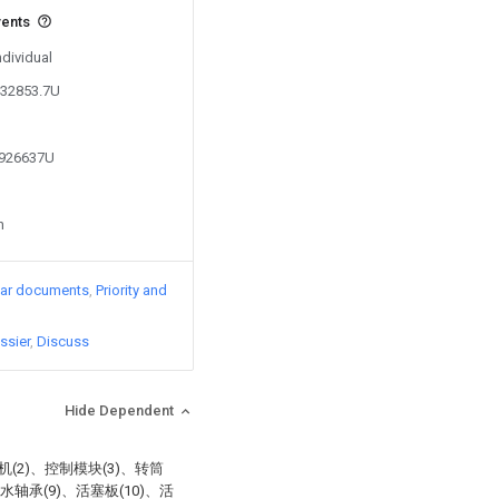
vents
ndividual
432853.7U
0926637U
n
lar documents
Priority and
ssier
Discuss
Hide Dependent
(2)、控制模块(3)、转筒
防水轴承(9)、活塞板(10)、活