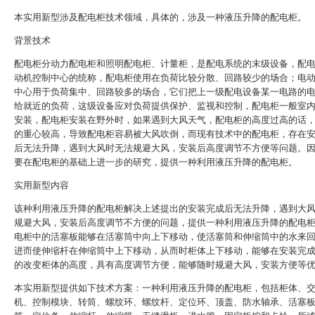
本实用新型涉及配电柜技术领域，具体的，涉及一种液压升降的配电柜。
背景技术
配电柜分动力配电柜和照明配电柜、计量柜，是配电系统的末级设备，配
动机控制中心的统称，配电柜使用在负荷比较分散、回路较少的场合；电
中心用于负荷集中、回路较多的场合，它们把上一级配电设备某一电路的
给就近的负荷，这级设备应对负荷提供保护、监视和控制，配电柜一般室
安装，配电柜安装在野外时，如果遇到大风天气，配电柜的高度过高的话
的重心较高，导致配电柜容易被大风吹倒，而现有技术中的配电柜，存在
后无法升降，遇到大风时无法规避大风，安装后高度调节不方便等问题。
要在配电柜的基础上进一步的研究，提供一种利用液压升降的配电柜。
实用新型内容
该种利用液压升降的配电柜解决上述提出的安装完成后无法升降，遇到大
规避大风，安装后高度调节不方便的问题，提供一种利用液压升降的配电
电柜中的活塞板能够在活塞筒中向上下移动，使活塞筒和伸缩筒中的水来
进而使伸缩杆在伸缩筒中上下移动，从而时柜体上下移动，能够在安装完
的改变柜体的高度，具有高度调节方便，能够随时规避大风，安装方便等
本实用新型提供如下技术方案：一种利用液压升降的配电柜，包括柜体、
机、控制模块、转筒、螺纹环、螺纹杆、定位环、顶盖、防水轴承、活塞