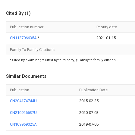
Cited By (1)
Publication number
Priority date
CN112706635A
*
2021-01-15
Family To Family Citations
* Cited by examiner, † Cited by third party, ‡ Family to family citation
Similar Documents
Publication
Publication Date
CN204174744U
2015-02-25
CN210926637U
2020-07-03
CN109969025A
2019-07-05