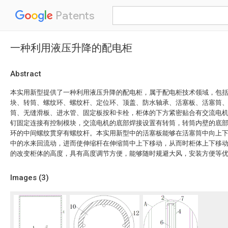
Patents
一种利用液压升降的配电柜
Abstract
本实用新型提供了一种利用液压升降的配电柜，属于配电柜技术领域，包
块、转筒、螺纹环、螺纹杆、定位环、顶盖、防水轴承、活塞板、活塞筒
筒、无缝滑板、进水管、固定板按和卡栓，柜体的下方紧密贴合有交流电
钉固定连接有控制模块，交流电机的底部焊接设置有转筒，转筒内壁的底
环的中间螺纹贯穿有螺纹杆。本实用新型中的活塞板能够在活塞筒中向上
中的水来回流动，进而使伸缩杆在伸缩筒中上下移动，从而时柜体上下移
的改变柜体的高度，具有高度调节方便，能够随时规避大风，安装方便等
Images (
3
)