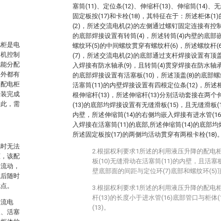
塞筒(11)、定位条(12)、伸缩杆(13)、伸缩筒(14)、无
固定板按(17)和卡栓(18)，其特征在于：所述柜体(
(2)，所述交流电机(2)的左侧通过螺钉固定连接有控制
的底部焊接设置有转筒(4)，所述转筒(4)内壁的底部
电柜是电
螺纹环(5)的中间螺纹贯穿有螺纹杆(6)，所述螺纹杆
动机控制
(7)，所述交流电机(2)的底部通过支杆焊接设置有顶盖
电能分配
入焊接有防水轴承(9)，且转筒(4)贯穿焊接在防水轴承
内外都有
的底部焊接设置有活塞板(10)，所述顶盖(8)的底部螺
，配电柜
活塞筒(11)的内壁焊接设置有四根定位条(12)，所述
安装完成
根伸缩杆(13)，所述伸缩杆(13)分别活动套接在两个
因此，需
(13)的底部均焊接设置有无缝滑板(15)，且无缝滑板(1
内壁，所述伸缩筒(14)的右侧均嵌入焊接有进水管(16
入焊接在活塞筒(11)的底部,所述伸缩筒(14)的底部均
所述固定板按(17)的两侧均活动贯穿有两根卡栓(18)
风时无法
2.根据权利要求1所述的利用液压升降的配电
柜，该配
板(10)无缝滑动在活塞筒(11)的内壁，且活塞板
回流动，
壁底部面的间距与定位环(7)底部和螺纹环(5
成后随时
优点。
3.根据权利要求1所述的利用液压升降的配电
杆(13)的长度小于进水管(16)底部管口与柜体
交流电
(13)。
板、活塞