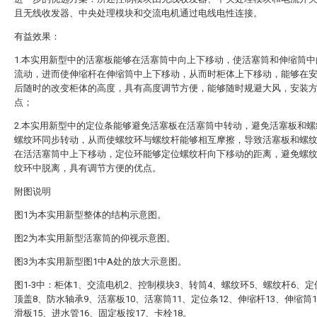
且无线收发器、中央处理模块和交流电机通过电线电性连接。
有益效果：
1.本实用新型中的活塞板能够在活塞筒中向上下移动，使活塞筒和伸缩筒中
流动，进而使伸缩杆在伸缩筒中上下移动，从而时柜体上下移动，能够在
后随时的改变柜体的高度，具有高度调节方便，能够随时规避大风，安装
点；
2.本实用新型中的定位条能够避免活塞板在活塞筒中转动，避免活塞板和螺
螺纹环同步转动，从而使螺纹环与螺纹杆能够相互摩擦，导致活塞板和螺
在活活塞筒中上下移动，定位环能够定位螺纹杆向下移动的距离，避免螺
纹环中脱离，具有调节方便的优点。
附图说明
图1为本实用新型整体的结构示意图。
图2为本实用新型活塞筒的仰视示意图。
图3为本实用新型图1中A处的放大示意图。
图1-3中：柜体1、交流电机2、控制模块3、转筒4、螺纹环5、螺纹杆6、定
顶盖8、防水轴承9、活塞板10、活塞筒11、定位条12、伸缩杆13、伸缩筒
滑板15、进水管16、固定板按17、卡栓18。