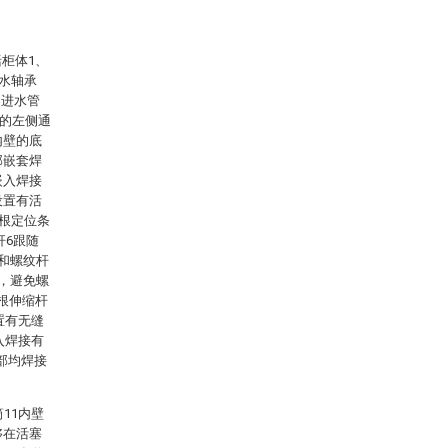
柜体1、
防水轴承
、进水管
2的左侧通
内壁的底
部嵌套焊
嵌入焊接
设置有活
四根定位条
杆6跟随
0和螺纹杆
离，避免螺
根伸缩杆
置有无缝
入焊接有
底部均焊接
11内壁
够在活塞