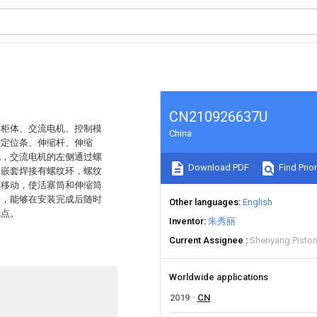
CN210926637U
括柜体、交流电机、控制模
China
、定位条、伸缩杆、伸缩
机，交流电机的左侧通过螺
Download PDF
Find Prior
部嵌套焊接有螺纹环，螺纹
下移动，使活塞筒和伸缩筒
动，能够在安装完成后随时
Other languages
English
优点。
Inventor
朱秀丽
Current Assignee
Shenyang Piston
Worldwide applications
2019
CN