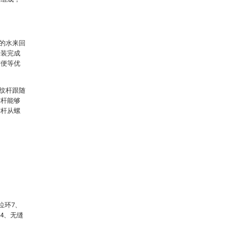
的水来回
安装完成
方便等优
纹杆跟随
纹杆能够
纹杆从螺
位环7、
14、无缝