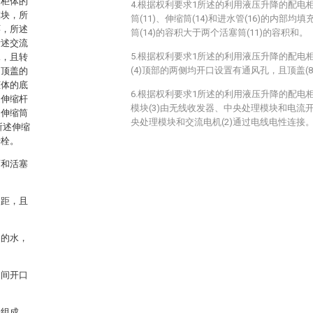
述柜体的
4.根据权利要求1所述的利用液压升降的配电
模块，所
筒(11)、伸缩筒(14)和进水管(16)的内部
环，所述
筒(14)的容积大于两个活塞筒(11)的容积和。
所述交流
5.根据权利要求1所述的利用液压升降的配电
承，且转
(4)顶部的两侧均开口设置有通风孔，且顶盖(
述顶盖的
柜体的底
6.根据权利要求1所述的利用液压升降的配电
述伸缩杆
模块(3)由无线收发器、中央处理模块和电流
述伸缩筒
央处理模块和交流电机(2)通过电线电性连接
所述伸缩
卡栓。
面和活塞
间距，且
定的水，
中间开口
关组成，