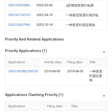
CN219090580U
2023-05-30
z阶梯形留置针贴膜
CN216319251U
2022-04-19
一种新型留置针保护贴
CN223429794U
2025-10-14
一种留置针固定胶贴
Priority And Related Applications
Priority Applications (1)
Application
Priority date
Filing date
Title
CN201920822365.0U
2019-06-03
2019-06-03
一种留置
针固定胶
带
Applications Claiming Priority (1)
Application
Filing date
Title