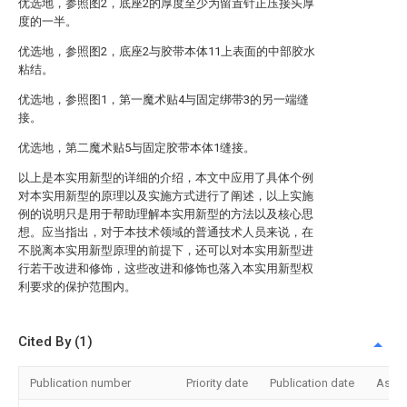
优选地，参照图2，底座2的厚度至少为留置针正压接头厚
度的一半。
优选地，参照图2，底座2与胶带本体11上表面的中部胶水
粘结。
优选地，参照图1，第一魔术贴4与固定绑带3的另一端缝
接。
优选地，第二魔术贴5与固定胶带本体1缝接。
以上是本实用新型的详细的介绍，本文中应用了具体个例
对本实用新型的原理以及实施方式进行了阐述，以上实施
例的说明只是用于帮助理解本实用新型的方法以及核心思
想。应当指出，对于本技术领域的普通技术人员来说，在
不脱离本实用新型原理的前提下，还可以对本实用新型进
行若干改进和修饰，这些改进和修饰也落入本实用新型权
利要求的保护范围内。
Cited By (1)
Publication number
Priority date
Publication date
Assi