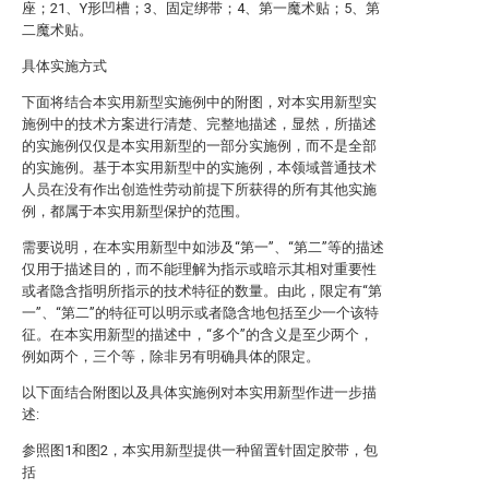
座；21、Y形凹槽；3、固定绑带；4、第一魔术贴；5、第
二魔术贴。
具体实施方式
下面将结合本实用新型实施例中的附图，对本实用新型实
施例中的技术方案进行清楚、完整地描述，显然，所描述
的实施例仅仅是本实用新型的一部分实施例，而不是全部
的实施例。基于本实用新型中的实施例，本领域普通技术
人员在没有作出创造性劳动前提下所获得的所有其他实施
例，都属于本实用新型保护的范围。
需要说明，在本实用新型中如涉及“第一”、“第二”等的描述
仅用于描述目的，而不能理解为指示或暗示其相对重要性
或者隐含指明所指示的技术特征的数量。由此，限定有“第
一”、“第二”的特征可以明示或者隐含地包括至少一个该特
征。在本实用新型的描述中，“多个”的含义是至少两个，
例如两个，三个等，除非另有明确具体的限定。
以下面结合附图以及具体实施例对本实用新型作进一步描
述:
参照图1和图2，本实用新型提供一种留置针固定胶带，包
括