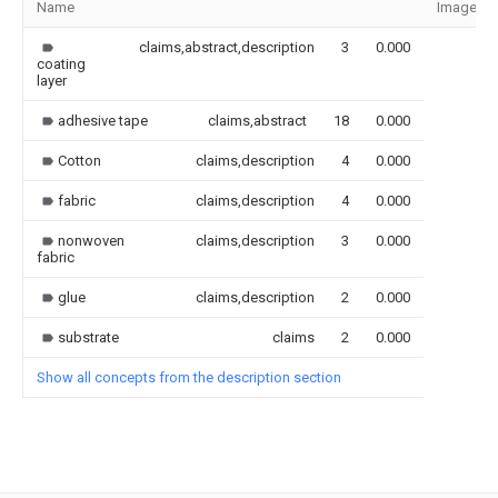
Name
Image
claims,abstract,description
3
0.000
coating
layer
adhesive tape
claims,abstract
18
0.000
Cotton
claims,description
4
0.000
fabric
claims,description
4
0.000
nonwoven
claims,description
3
0.000
fabric
glue
claims,description
2
0.000
substrate
claims
2
0.000
Show all concepts from the description section