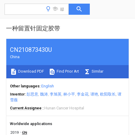
一种留置针固定胶带
CN210873430U
China
Download PDF
Find Prior Art
Similar
Other languages
English
Inventor
彭思意
魏涛
李旭英
林小平
李金花
谭艳
欧阳取长
谭
雪薇
Current Assignee
Hunan Cancer Hospital
Worldwide applications
2019
CN