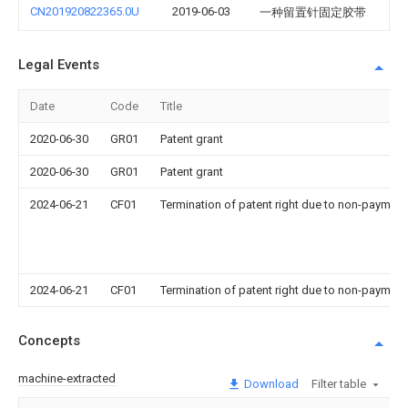
CN201920822365.0U
2019-06-03
一种留置针固定胶带
Legal Events
Date
Code
Title
2020-06-30
GR01
Patent grant
2020-06-30
GR01
Patent grant
2024-06-21
CF01
Termination of patent right due to non-payment
2024-06-21
CF01
Termination of patent right due to non-payment
Concepts
machine-extracted
Download
Filter table