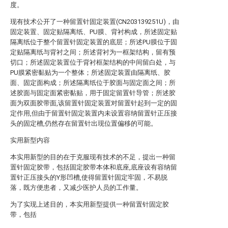
度。
现有技术公开了一种留置针固定装置(CN203139251U)，由
固定装置、固定贴隔离纸、PU膜、背衬构成，所述固定贴
隔离纸位于整个留置针固定装置的底层；所述PU膜位于固
定贴隔离纸与背衬之间；所述背衬为一框架结构，留有预
切口；所述固定装置位于背衬框架结构的中间留白处，与
PU膜紧密黏贴为一个整体；所述固定装置由隔离纸、胶
面、固定面构成；所述隔离纸位于胶面与固定面之间；所
述胶面与固定面紧密黏贴，用于固定留置针导管；所述胶
面为双面胶带面,该留置针固定装置对留置针起到一定的固
定作用,但由于留置针固定装置内未设置容纳留置针正压接
头的固定槽,仍然存在留置针出现位置偏移的可能。
实用新型内容
本实用新型的目的在于克服现有技术的不足，提出一种留
置针固定胶带，包括固定胶带本体和底座,底座设有容纳留
置针正压接头的Y形凹槽,使得留置针固定牢固，不易脱
落，既方便患者，又减少医护人员的工作量。
为了实现上述目的，本实用新型提供一种留置针固定胶
带，包括