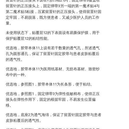
留置针的正压接头卡设在Y形凹槽21内，固定绑带3覆盖在
留置针的正压接头上，固定绑带3另一端的第一魔术贴4与
第二魔术贴5粘接，压紧留置针的正压接头，使得留置针固
定牢固，不易脱落，既方便患者，又减少医护人员的工作
量。
未使用状态下，贴覆层12的下表面设有易撕保护膜，用于
保护贴覆层12的粘结性能。
优选地，胶带本体11上设有若干数量的透气孔，所述透气
孔为圆形通孔，保证了留置针固定胶带与患者皮肤粘覆后
的透气性。
优选地，胶带本体11为医用纸基材、无纺布基材、致密纱
布中的一种。
优选地，参照图1，胶带本体11为长条形，便于粘结。
优选地，参照图1，固定绑带3为弹性低敏棉布，使得正压
接头在弹性作用下，固定的根据牢固，不易发生位置偏
移。
优选地，底座2为透气海绵，保证了留置针固定胶带与患者
皮肤粘覆后的透气性。