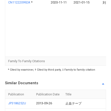
CN112220992A
*
2020-11-11
2021-01-15
刘阳
Family To Family Citations
* Cited by examiner, † Cited by third party, ‡ Family to family citation
Similar Documents
Publication
Publication Date
Title
JP3186252U
2013-09-26
止血テープ