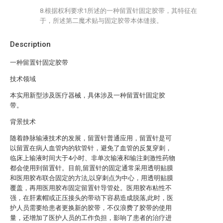
8.根据权利要求1所述的一种留置针固定胶带，其特征在
于，所述第二魔术贴与固定胶带本体缝接。
Description
一种留置针固定胶带
技术领域
本实用新型涉及医疗器械，具体涉及一种留置针固定胶
带。
背景技术
随着静脉输液技术的发展，留置针普通应用，留置针是可
以留置在病人血管内的软管针，避免了血管的反复穿刺，
临床上输液时间大于4小时、非单次输液和输注刺激性药物
都会使用到留置针。目前,留置针的固定通常采用透明贴膜
和医用胶布联合固定的方法,以穿刺点为中心，用透明贴膜
覆盖，再用医用胶布固定留置针导管处。医用胶布粘性不
强，在肝素帽或正压接头的带动下容易造成脱落,此时，医
护人员需要给患者更换新的胶带，不仅浪费了胶带的使用
量，还增加了医护人员的工作负担，影响了患者的治疗进