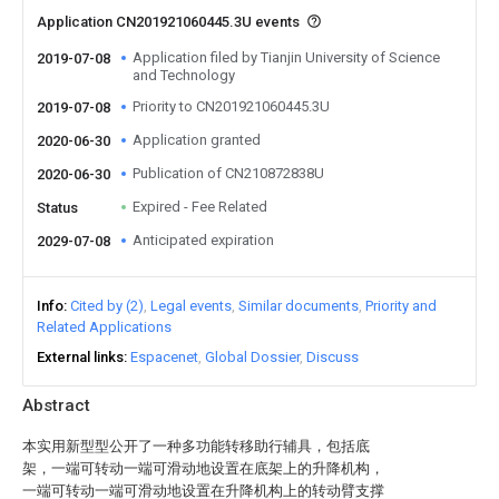
Application CN201921060445.3U events
Application filed by Tianjin University of Science
2019-07-08
and Technology
Priority to CN201921060445.3U
2019-07-08
Application granted
2020-06-30
Publication of CN210872838U
2020-06-30
Expired - Fee Related
Status
Anticipated expiration
2029-07-08
Info
Cited by (2)
Legal events
Similar documents
Priority and
Related Applications
External links
Espacenet
Global Dossier
Discuss
Abstract
本实用新型型公开了一种多功能转移助行辅具，包括底
架，一端可转动一端可滑动地设置在底架上的升降机构，
一端可转动一端可滑动地设置在升降机构上的转动臂支撑