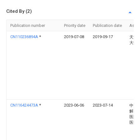
Cited By (2)
Publication number
Priority date
Publication date
Assi
CN110236894A
*
2019-07-08
2019-09-17
天津
大学
CN116424473A
*
2023-06-06
2023-07-14
中国
解放
医院
医学