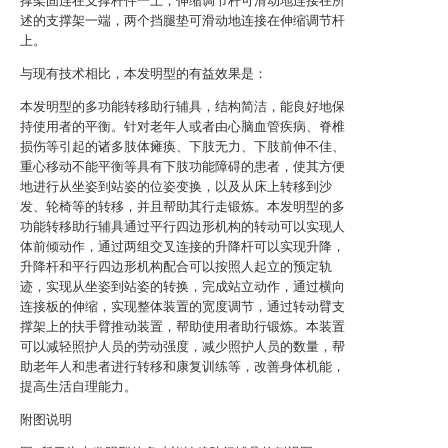
撑架固连在支撑杆件一上，伸缩调节杆可滑动地连接在所
述的支撑架一端，两个挡腿垫可滑动地连接在伸缩调节杆
上。
与现有技术相比，本发明型的有益效果是：
本发明型的多功能转移助行辅具，结构简洁，能良好地保
持使用者的平衡。针对老年人或者由心脑血管疾病、脊椎
损伤等引起的诸多肢体瘫痪、下肢无力、下肢前伸不佳、
重心移动不能平衡等具有下肢功能障碍的患者，使其方便
地进行从坐姿到站姿的位姿变换，以及从床上转移到沙
发、轮椅等的转移，并且帮助其行走锻炼。本发明型的多
功能转移助行辅具通过平行四边形机构的转动可以实现人
体前倾动作，通过两组交叉连接的升降杆可以实现升降，
升降杆和平行四边形机构配合可以按照人起立的预定轨
迹，实现从坐姿到站姿的转换，完成站立动作，通过横向
连接板的伸缩，实现整体装置的宽度调节，通过转动臂支
撑架上的扶手臂推动装置，帮助使用者助行锻炼。本装置
可以减轻照护人员的劳动强度，减少照护人员的数量，帮
助老年人和患者进行转移和康复训练等，改善身体机能，
提高生活自理能力。
附图说明