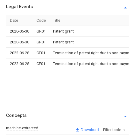
Legal Events
Date
Code
Title
2020-06-30
GR01
Patent grant
2020-06-30
GR01
Patent grant
2022-06-28
CF01
Termination of patent right due to non-payment
2022-06-28
CF01
Termination of patent right due to non-payment
Concepts
machine-extracted
Download
Filter table