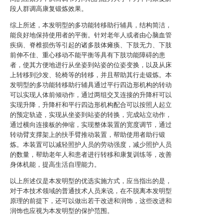
段人群调高康复锻炼效果。
综上所述，本发明型的多功能转移助行辅具，结构简洁，
能良好地保持使用者的平衡。针对老年人或者由心脑血管
疾病、脊椎损伤等引起的诸多肢体瘫痪、下肢无力、下肢
前伸不佳、重心移动不能平衡等具有下肢功能障碍的患
者，使其方便地进行从坐姿到站姿的位姿变换，以及从床
上转移到沙发、轮椅等的转移，并且帮助其行走锻炼。本
发明型的多功能转移助行辅具通过平行四边形机构的转动
可以实现人体前倾动作，通过两组交叉连接的升降杆可以
实现升降，升降杆和平行四边形机构配合可以按照人起立
的预定轨迹，实现从坐姿到站姿的转换，完成站立动作，
通过横向连接板的伸缩，实现整体装置的宽度调节，通过
转动臂支撑架上的扶手臂推动装置，帮助使用者助行锻
炼。本装置可以减轻照护人员的劳动强度，减少照护人员
的数量，帮助老年人和患者进行转移和康复训练等，改善
身体机能，提高生活自理能力。
以上所述仅是本发明型的优选实施方式，应当指出的是，
对于本技术领域的普通技术人员来说，在不脱离本发明型
原理的前提下，还可以做出若干改进和润饰，这些改进和
润饰也应视为本发明型的保护范围。