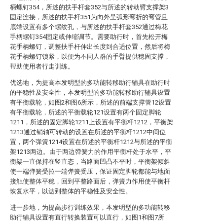
柄螺钉354，所述的扶手杆套352与所述的转动臂支撑架3
固定连接，所述的扶手杆351为向外呈弧形弯折的弯管且
底端设置有多个螺纹孔，与所述的扶手杆套352通过梅花
手柄螺钉354固定或伸缩调节。需要助行时，首先松开梅
花手柄螺钉，调整扶手杆伸出长度到合适位置，然后将梅
花手柄螺钉锁紧，以便为不同人群的手臂提供稳固支撑，
帮助使用者行走训练。
优选地，为提高本发明型的多功能转移助行辅具在助行时
的平稳性及安全性，本发明型的多功能转移助行辅具设置
有平衡载轮，如图2和图6所示，所述的前端支撑管12设置
有平衡载轮，所述的平衡载轮121设置有两个固定脚轮
1211，所述的固定脚轮1211上设置有平衡杆1212，平衡架
1213通过销轴可转动的设置在所述的平衡杆1212中间位
置，两个弹簧1214设置在所述的平衡杆1212与所述的平衡
架1213两边。由于两边弹簧力的作用平衡杆处于水平，平
衡架一直保持在竖直态，当路面凹凸不平时，平衡架倾斜
使一端弹簧受拉一端弹簧受压，保证固定脚轮都能与地面
接触使整体平稳，回到平整路面后，弹簧力作用使平衡杆
恢复水平，以达到整体的平稳性及安全性。
进一步地，为提高步行训练效果，本发明型的多功能转移
助行辅具设置有直行转换装置可以直行，如图1和图7所