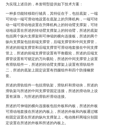
为实现上述目的，本发明型提供如下技术方案：
一种多功能转移助行辅具，其特征在于，包括底架，一端
可转动一端可滑动地设置在底架上的升降机构，一端可转
动一端可滑动地设置在升降机构上的转动臂支撑架，可转
动地设置在所述的转动臂支撑架上的转动臂，所述的底架
包括两个纵向支撑架和可伸缩的横向连接板，所述的两个
纵向支撑架包括前端支撑管，后端支撑管和中间支撑管，
所述的前端支撑管和后端支撑管可滑动地套接在中间支撑
管上，所述的前端支撑管设置有平衡载轮，所述的后端支
撑管设置有可锁定的万向载轮，所述的中间支撑管上设置
有滑轨组件一，所述的转动臂支撑架上设置有滑轨组件
二，所述的底架上固定设置有挡腿组件和四个防撞橡胶
套。
所述的滑轨组件一包括滑轨架，滑轨杆和滑动块，所述的
滑轨架与所述的中间支撑管固定连接，所述的滑动块上设
置有滚珠，与所述的滑轨杆滑动连接。
所述的可伸缩的横向连接板包括外板和内板，所述的外板
可滑动地套接在所述的内板上，所述的外板和内板通过螺
栓固定设置在所述的纵向支撑架上，电动推杆两端分别固
定设置在所述的外板和所述的内板上。