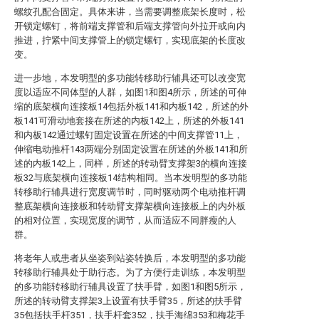
螺纹孔配合固定。具体来讲，当需要调整底架长度时，松
开锁定螺钉，将前端支撑管和后端支撑管向外拉开或向内
推进，拧紧中间支撑管上的锁定螺钉，实现底架的长度改
变。
进一步地，本发明型的多功能转移助行辅具还可以改变宽
度以适应不同体型的人群，如图1和图4所示，所述的可伸
缩的底架横向连接板14包括外板141和内板142，所述的外
板141可滑动地套接在所述的内板142上，所述的外板141
和内板142通过螺钉固定设置在所述的中间支撑管11上，
伸缩电动推杆143两端分别固定设置在所述的外板141和所
述的内板142上，同样，所述的转动臂支撑架3的横向连接
板32与底架横向连接板14结构相同。当本发明型的多功能
转移助行辅具进行宽度调节时，同时驱动两个电动推杆调
整底架横向连接板和转动臂支撑架横向连接板上的内外板
的相对位置，实现宽度的调节，从而适应不同胖瘦的人
群。
将老年人或患者从坐姿到站姿转换后，本发明型的多功能
转移助行辅具处于助行态。为了方便行走训练，本发明型
的多功能转移助行辅具设置了扶手臂，如图1和图5所示，
所述的转动臂支撑架3上设置有扶手臂35，所述的扶手臂
35包括扶手杆351，扶手杆套352，扶手海绵353和梅花手