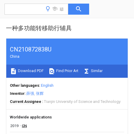
一种多功能转移助行辅具
CN210872838U
China
Download PDF
Find Prior Art
Similar
Other languages
English
Inventor
薛强
张辉
Current Assignee
Tianjin University of Science and Technology
Worldwide applications
2019
CN