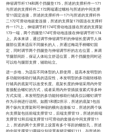
伸缩调节杆174和两个挡腿垫175，所述的支撑杆件一171
与所述的支撑杆件二172两端通过螺栓与所述的中间支撑
管11固定连接，所述的支撑杆件一171与所述的支撑杆件
二172可滑动地嵌套连接，所述的支撑架173固连在支撑杆
件一171上，伸缩调节杆174可滑动地连接在所述的支撑架
173一端，两个挡腿垫174可滑动地连接在伸缩调节杆174
上。具体来讲，通过调节伸缩调节杆的伸缩长度调节人体
腿部位置来适应不同腿长的人，并通过梅花手柄螺钉固
定，同时调节两个挡腿垫与伸缩调节杆的左右位置，来调
节腿部间距，保证人体站立舒适位置，两个挡腿垫同时还
可以给与腿部支撑，辅助站立。
进一步地，为适应不同体型的人群使用，提高本发明型的
多功能转移助行辅具的适应性，本发明型的多功能转移助
行辅具的底架可以改变长度。底架长度的伸缩采用内外管
套接配合螺钉的方式，或者采用内外管插拔涨紧式等多种
方式实现，本发明型的多功能转移助行辅具仅以螺钉调节
作为示例进行说明。如图1和图2所示，所述的底架1包括
两个纵向支撑架和可伸缩的横向连接板12，所述的两个纵
向支撑架包括前端支撑管12，后端支撑管13，所述的前端
支撑管12和后端支撑管13可滑动的套接在中间支撑管11
上，所述的两个支撑管上设置有多个等距的螺纹孔，所述
的中间支撑管11两端分别设置有锁定螺钉111，与所述的