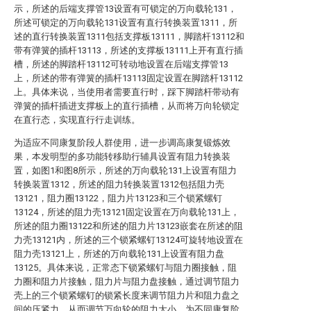
示，所述的后端支撑管13设置有可锁定的万向载轮131，
所述可锁定的万向载轮131设置有直行转换装置1311，所
述的直行转换装置1311包括支撑板13111，脚踏杆13112和
带有弹簧的插杆13113，所述的支撑板13111上开有直行插
槽，所述的脚踏杆13112可转动地设置在后端支撑管13
上，所述的带有弹簧的插杆13113固定设置在脚踏杆13112
上。具体来说，当使用者需要直行时，踩下脚踏杆带动有
弹簧的插杆插进支撑板上的直行插槽，从而将万向轮锁定
在直行态，实现直行行走训练。
为适应不同康复阶段人群使用，进一步调高康复锻炼效
果，本发明型的多功能转移助行辅具设置有阻力转换装
置，如图1和图8所示，所述的万向载轮131上设置有阻力
转换装置1312，所述的阻力转换装置1312包括阻力壳
13121，阻力圈13122，阻力片13123和三个锁紧螺钉
13124，所述的阻力壳13121固定设置在万向载轮131上，
所述的阻力圈13122和所述的阻力片13123嵌套在所述的阻
力壳13121内，所述的三个锁紧螺钉13124可旋转地设置在
阻力壳13121上，所述的万向载轮131上设置有阻力盘
13125。具体来说，正常态下锁紧螺钉与阻力圈接触，阻
力圈和阻力片接触，阻力片与阻力盘接触，通过调节阻力
壳上的三个锁紧螺钉的锁紧长度来调节阻力片和阻力盘之
间的压紧力，从而调节万向轮的阻力大小，为不同康复阶