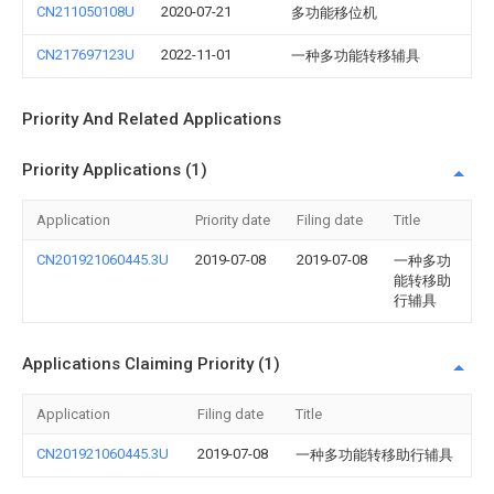
CN211050108U
2020-07-21
多功能移位机
CN217697123U
2022-11-01
一种多功能转移辅具
Priority And Related Applications
Priority Applications (1)
Application
Priority date
Filing date
Title
CN201921060445.3U
2019-07-08
2019-07-08
一种多功
能转移助
行辅具
Applications Claiming Priority (1)
Application
Filing date
Title
CN201921060445.3U
2019-07-08
一种多功能转移助行辅具