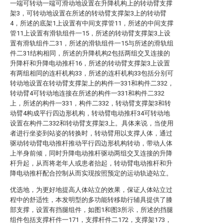
一端可转动一端可滑动地设置在升降机构上的转动臂支撑
架3，可转动地设置在所述的转动臂支撑架3上的转动臂
4，所述的底架1上设置有中间支撑管11，所述的中间支撑
管11上设置有滑轨组件一15，所述的转动臂支撑架3上设
置有滑轨组件二31，所述的滑轨组件一15与所述的滑轨组
件二31结构相同，所述的升降机构2包括两组交叉连接的
升降杆和升降电动推杆16，所述的转动臂支撑架3上设置
有两组相同的连杆机构33，所述的连杆机构33包括分别可
转动地设置在转动臂支撑架上的构件一331和构件二332，
转动臂4可转动地连接在所述的构件一331和构件二332
上，所述的构件一331，构件二332，转动臂支撑架3和转
动臂4构成平行四边形机构，转动臂电动推杆34可转动地
设置在构件二332和转动臂支撑架3上。具体来说，当使用
者进行坐姿到站姿的转换时，转动臂用以支撑人体，通过
驱动转动臂电动推杆推动平行四边形机构转动，带动人体
上半身前倾，同时升降电动推杆驱动两组交叉连接的升降
杆升起，从而将老年人或患者抬起，转动臂电动推杆和升
降电动推杆配合控制从而实现按照预定的运动轨迹站立。
优选地，为更好地提高人体站立的效果，保证人体站立过
程中的舒适性，本发明型的多功能转移助行辅具提供了膝
部支撑，设置有挡腿组件，如图1和图3所示，所述的挡腿
组件包括支撑杆件一171，支撑杆件二172，支撑架173，