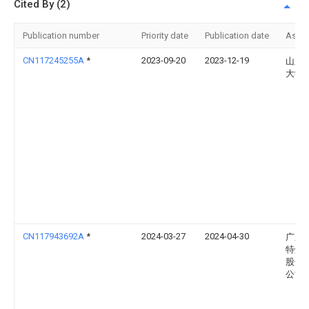
Cited By (2)
Publication number
Priority date
Publication date
Assi
CN117245255A
*
2023-09-20
2023-12-19
山东
大学
CN117943692A
*
2024-03-27
2024-04-30
广东
特焊
股份
公司