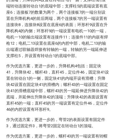
端转动连接转动台1的底端中部；支撑柱5的底端设置有底
座6；连接板7的数量为两个，两个连接板7的一端分别设
置在升降机构4的前后两端，两个连接板7的另一端设置有
连接块8，连接块8设置在底座6的表面；环形杆9设置在升
降机构4的内侧；环形杆9的一端设置有电机一10的一端，
电机一10的输出端设置有连接件11；连接件11的内嵌有焊
枪12；电机二13设置在底座6的内腔中部，电机二13的输
出端通过联轴器焊接有转轴的一端，转轴的另一端延伸进
支撑柱5，并设置有转动台1的底端中部。
作为优选方案，更进一步的，升降机构4包括：固定块
41，升降块42，螺杆43，直杆45，定位件46，固定块41设
置在转动台1的一侧，固定块41的内端开设有滑槽；升降
块42设置在固定块41的滑槽内；螺杆43的一端设置在固定
块41的滑槽底端中部，螺杆43的另一端延伸进升降块42的
底端，并延伸出升降块42的顶端；升降块42的表面设置有
直杆45的一端；直杆45的另一端设置有定位件46，定位件
46的内腔设置有环形杆9。
作为优选方案，更进一步的，弯管2的表面设置有固定件
3，通过固定件3，将弯管2固定在转动台1的顶端。
作为优选方案，更进一步的，螺杆43的另一端设置有转帽