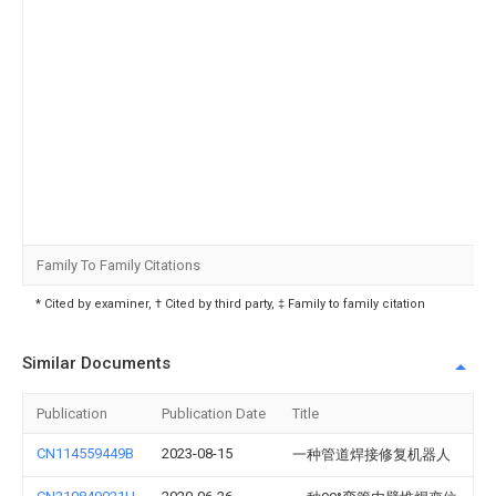
Family To Family Citations
* Cited by examiner, † Cited by third party, ‡ Family to family citation
Similar Documents
Publication
Publication Date
Title
CN114559449B
2023-08-15
一种管道焊接修复机器人