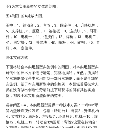
图3为本实用新型的立体局剖图；
图4为图1的A处放大图。
图中：1、转动台，2、弯管，3、固定件，4、升降机构，
5、支撑柱，6、底座，7、连接板，8、连接块，9、环形
杆，10、电机一，11、连接件，12、焊枪，13、电机二，
41、固定块，42、升降块，43、螺杆，44、转帽，45、直
杆，46、定位件。
具体实施方式
下面将结合本实用新型实施例中的附图，对本实用新型实
施例中的技术方案进行清楚、完整地描述，显然，所描述
的实施例仅仅是本实用新型一部分实施例，而不是全部的
实施例。基于本实用新型中的实施例，本领域普通技术人
员在没有做出创造性劳动前提下所获得的所有其他实施
例，都属于本实用新型保护的范围。
请参阅图1-4，本实用新型提供一种技术方案：一种90°弯
管内壁堆焊变位装置，包括：转动台1，弯管2，升降机构
4，支撑柱5，底座6，连接板7，环形杆9，电机一10，焊
枪12，电机二13，转动台1为圆形；弯管2设置在转动台1
的顶端；升降机构4设置在转动台1的一侧；支撑柱5的顶