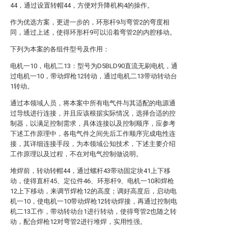
44，通过设置转帽44，方便对升降机构4的操作。
作为优选方案，更进一步的，环形杆9与弯管2的弯度相
同，通过上述，使得环形杆9可以沿着弯管2的内腔移动。
下列为本案的各组件型号及作用：
电机一10，电机二13：型号为D5BLD90直流无刷电机，通
过电机一10，带动焊枪12转动，通过电机二13带动转动台
1转动。
通过本领域人员，将本案中所有电气件与其适配的电源通
过导线进行连接，并且应该根据实际情况，选择合适的控
制器，以满足控制需求，具体连接以及控制顺序，应参考
下述工作原理中，各电气件之间先后工作顺序完成电性连
接，其详细连接手段，为本领域公知技术，下述主要介绍
工作原理以及过程，不在对电气控制做说明。
堆焊前，转动转帽44，通过螺杆43带动固定块41上下移
动，使得直杆45、定位件46、环形杆9、电机一10和焊枪
12上下移动，来调节焊枪12的高度；调好高度后，启动电
机一10，使电机一10带动焊枪12转动焊接，再通过控制电
机二13工作，带动转动台1进行转动，使得弯管2也随之转
动，配合焊枪12对弯管2进行堆焊，实用性强。