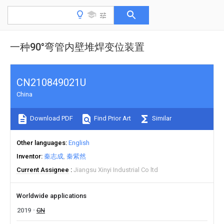
一种90°弯管内壁堆焊变位装置
CN210849021U
China
Download PDF
Find Prior Art
Similar
Other languages
English
Inventor
秦志成
秦紫然
Current Assignee
Jiangsu Xinyi Industrial Co ltd
Worldwide applications
2019
CN