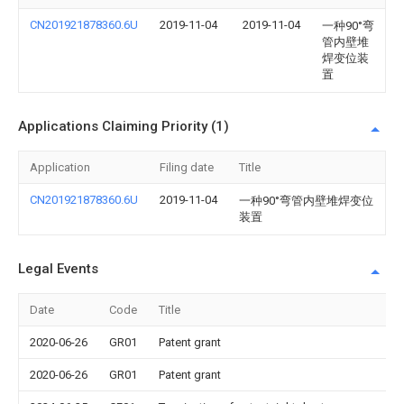
CN201921878360.6U
2019-11-04
2019-11-04
一种90°弯
管内壁堆
焊变位装
置
Applications Claiming Priority (1)
Application
Filing date
Title
CN201921878360.6U
2019-11-04
一种90°弯管内壁堆焊变位
装置
Legal Events
Date
Code
Title
2020-06-26
GR01
Patent grant
2020-06-26
GR01
Patent grant