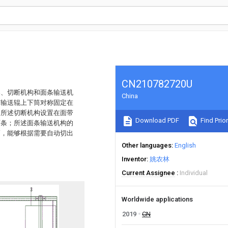
CN210782720U
架、切断机构和面条输送机
China
带输送辊上下筒对称固定在
；所述切断机构设置在面带
Download PDF
Find Prior
面条；所述面条输送机构的
高，能够根据需要自动切出
Other languages
English
Inventor
姚农林
Current Assignee
Individual
Worldwide applications
2019
CN