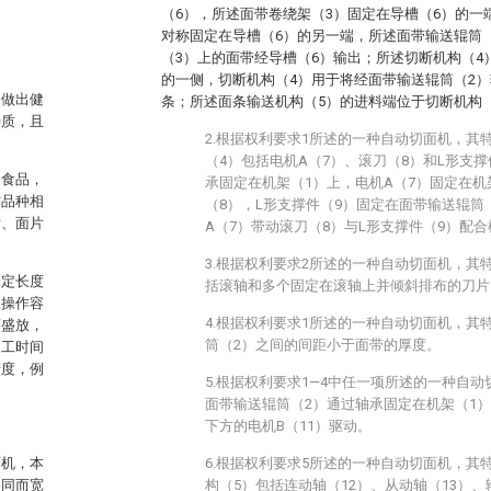
（6），所述面带卷绕架（3）固定在导槽（6）的一
对称固定在导槽（6）的另一端，所述面带输送辊筒
（3）上的面带经导槽（6）输出；所述切断机构（4
的一侧，切断机构（4）用于将经面带输送辊筒（2
，做出健
条；所述面条输送机构（5）的进料端位于切断机构
特质，且
2.根据权利要求1所述的一种自动切面机，其
（4）包括电机A（7）、滚刀（8）和L形支撑
健食品，
承固定在机架（1）上，电机A（7）固定在机
作品种相
（8），L形支撑件（9）固定在面带输送辊筒
片、面片
A（7）带动滚刀（8）与L形支撑件（9）配
3.根据权利要求2所述的一种自动切面机，其
一定长度
括滚轴和多个固定在滚轴上并倾斜排布的刀片
工操作容
4.根据权利要求1所述的一种自动切面机，其
序盛放，
筒（2）之间的间距小于面带的厚度。
加工时间
精度，例
5.根据权利要求1—4中任一项所述的一种自
面带输送辊筒（2）通过轴承固定在机架（1
下方的电机B（11）驱动。
面机，本
6.根据权利要求5所述的一种自动切面机，其
相同而宽
构（5）包括连动轴（12）、从动轴（13）、