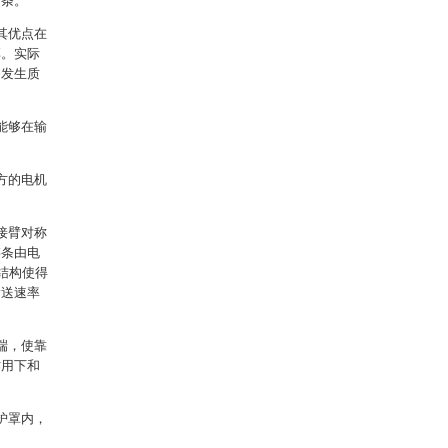
面条。
其优点在
厚。实际
够发生质
能够在输
方的电机
接臂对称
链条由电
结构使得
输送速率
端，使靠
作用下和
护罩内，