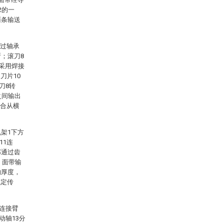
2的一
面条输送
通过轴承
；滚刀8
可采用焊接
刀片10
刀8转
之间输出
配合从横
架1下方
11连
部通过齿
，面带输
的厚度，
稳定传
和连接臂
动轴13分