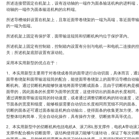
所述连接臂固定在机架上，设有连动轴的一端作为面条输送机构的进料端
动轴的一端作为面条输送机构的出料端。
所述导槽倾斜设置在机架上，且靠近面带卷绕架的一端为高端，靠近面带
的一端为低端。
所述机架上固定有保护罩，面带输送辊筒和切断机构均位于保护罩内。
所述机架上固定有控制箱，控制箱内设置有分别与电机一和电机二连接的
关；所述机架底部设置有滚动轮。
采用本实用新型的优点在于：
1、本实用新型主要用于对卷绕成卷筒的面带进行自动切面，具体而言，通
面带卷绕架和面带输送辊筒的配合，能使面带卷绕架上的面带沿导槽自动
断机构。通过切断机构能够快速地将面带切断成面条，且由于切断机构是
面带的，因此面条的长度即为面带的宽度，这使得切出的面条的长度相同
通过调整面带输送辊筒的转动速度，或者通过调整切断机构的转动速度，
节面条的宽度和细度，能够根据需要自动切出长度相同而宽细不同的面条
切断的面条还可通过面条输送机构自动输出，使得面条的收集更加方便。
型整体结构简单，完全自动化操作，具有操作方便、切断效率高等优点。
2、本实用新型中的切断机构包括电机A、滚刀和L形支撑件，电机A带动滚
支撑件配合横向切断面带。该结构使得滚刀能够匀速转动，保证了每次切