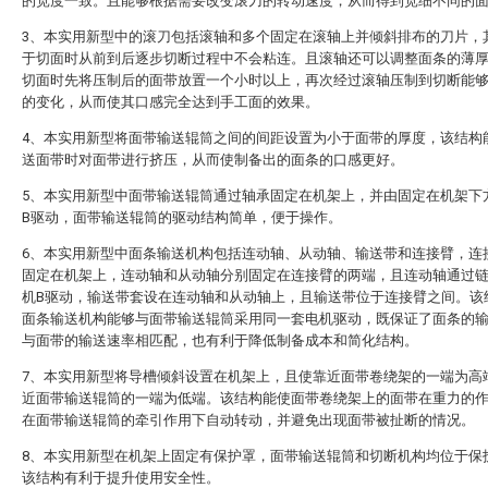
的宽度一致。且能够根据需要改变滚刀的转动速度，从而得到宽细不同的
3、本实用新型中的滚刀包括滚轴和多个固定在滚轴上并倾斜排布的刀片，
于切面时从前到后逐步切断过程中不会粘连。且滚轴还可以调整面条的薄
切面时先将压制后的面带放置一个小时以上，再次经过滚轴压制到切断能
的变化，从而使其口感完全达到手工面的效果。
4、本实用新型将面带输送辊筒之间的间距设置为小于面带的厚度，该结构
送面带时对面带进行挤压，从而使制备出的面条的口感更好。
5、本实用新型中面带输送辊筒通过轴承固定在机架上，并由固定在机架下
B驱动，面带输送辊筒的驱动结构简单，便于操作。
6、本实用新型中面条输送机构包括连动轴、从动轴、输送带和连接臂，连
固定在机架上，连动轴和从动轴分别固定在连接臂的两端，且连动轴通过
机B驱动，输送带套设在连动轴和从动轴上，且输送带位于连接臂之间。该
面条输送机构能够与面带输送辊筒采用同一套电机驱动，既保证了面条的
与面带的输送速率相匹配，也有利于降低制备成本和简化结构。
7、本实用新型将导槽倾斜设置在机架上，且使靠近面带卷绕架的一端为高
近面带输送辊筒的一端为低端。该结构能使面带卷绕架上的面带在重力的
在面带输送辊筒的牵引作用下自动转动，并避免出现面带被扯断的情况。
8、本实用新型在机架上固定有保护罩，面带输送辊筒和切断机构均位于保
该结构有利于提升使用安全性。