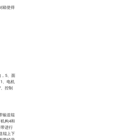
制箱使得
构，5、面
11、电机
7、控制
带输送辊
机构4和
面带进行
送辊上下
面带经导