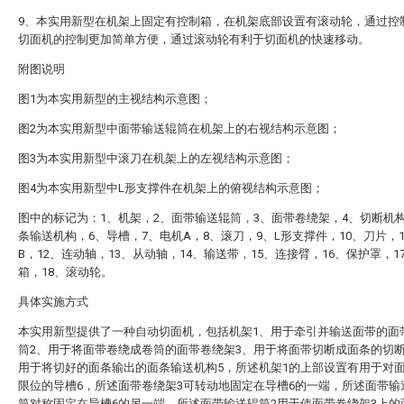
9、本实用新型在机架上固定有控制箱，在机架底部设置有滚动轮，通过控
切面机的控制更加简单方便，通过滚动轮有利于切面机的快速移动。
附图说明
图1为本实用新型的主视结构示意图；
图2为本实用新型中面带输送辊筒在机架上的右视结构示意图；
图3为本实用新型中滚刀在机架上的左视结构示意图；
图4为本实用新型中L形支撑件在机架上的俯视结构示意图；
图中的标记为：1、机架，2、面带输送辊筒，3、面带卷绕架，4、切断机
条输送机构，6、导槽，7、电机A，8、滚刀，9、L形支撑件，10、刀片，
B，12、连动轴，13、从动轴，14、输送带，15、连接臂，16、保护罩，1
箱，18、滚动轮。
具体实施方式
本实用新型提供了一种自动切面机，包括机架1、用于牵引并输送面带的面
筒2、用于将面带卷绕成卷筒的面带卷绕架3、用于将面带切断成面条的切断
用于将切好的面条输出的面条输送机构5，所述机架1的上部设置有用于对
限位的导槽6，所述面带卷绕架3可转动地固定在导槽6的一端，所述面带输
筒对称固定在导槽6的另一端，所述面带输送辊筒2用于使面带卷绕架3上的