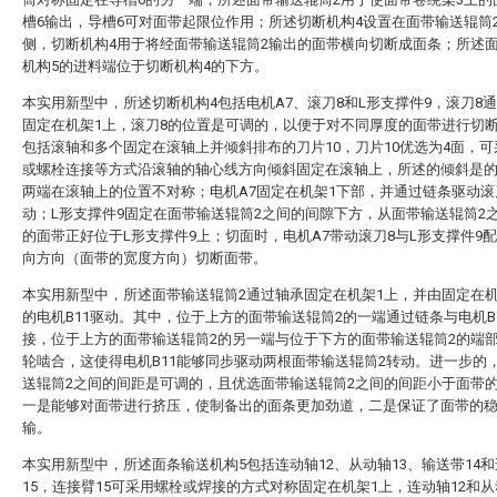
槽6输出，导槽6可对面带起限位作用；所述切断机构4设置在面带输送辊筒
侧，切断机构4用于将经面带输送辊筒2输出的面带横向切断成面条；所述
机构5的进料端位于切断机构4的下方。
本实用新型中，所述切断机构4包括电机A7、滚刀8和L形支撑件9，滚刀8
固定在机架1上，滚刀8的位置是可调的，以便于对不同厚度的面带进行切断
包括滚轴和多个固定在滚轴上并倾斜排布的刀片10，刀片10优选为4面，
或螺栓连接等方式沿滚轴的轴心线方向倾斜固定在滚轴上，所述的倾斜是的
两端在滚轴上的位置不对称；电机A7固定在机架1下部，并通过链条驱动滚
动；L形支撑件9固定在面带输送辊筒2之间的间隙下方，从面带输送辊筒2
的面带正好位于L形支撑件9上；切面时，电机A7带动滚刀8与L形支撑件9
向方向（面带的宽度方向）切断面带。
本实用新型中，所述面带输送辊筒2通过轴承固定在机架1上，并由固定在机
的电机B11驱动。其中，位于上方的面带输送辊筒2的一端通过链条与电机B
接，位于上方的面带输送辊筒2的另一端与位于下方的面带输送辊筒2的端
轮啮合，这使得电机B11能够同步驱动两根面带输送辊筒2转动。进一步的
送辊筒2之间的间距是可调的，且优选面带输送辊筒2之间的间距小于面带
一是能够对面带进行挤压，使制备出的面条更加劲道，二是保证了面带的
输。
本实用新型中，所述面条输送机构5包括连动轴12、从动轴13、输送带14
15，连接臂15可采用螺栓或焊接的方式对称固定在机架1上，连动轴12和从