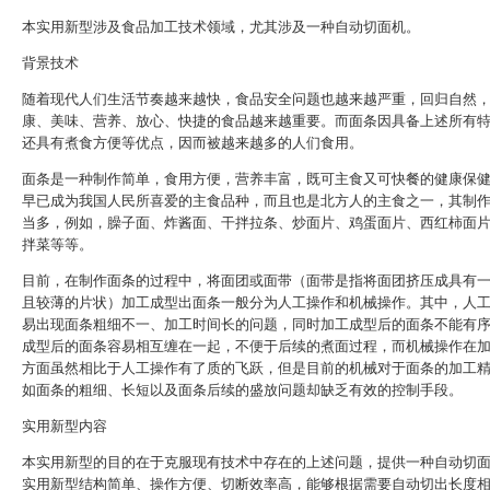
本实用新型涉及食品加工技术领域，尤其涉及一种自动切面机。
背景技术
随着现代人们生活节奏越来越快，食品安全问题也越来越严重，回归自然
康、美味、营养、放心、快捷的食品越来越重要。而面条因具备上述所有
还具有煮食方便等优点，因而被越来越多的人们食用。
面条是一种制作简单，食用方便，营养丰富，既可主食又可快餐的健康保
早已成为我国人民所喜爱的主食品种，而且也是北方人的主食之一，其制
当多，例如，臊子面、炸酱面、干拌拉条、炒面片、鸡蛋面片、西红柿面
拌菜等等。
目前，在制作面条的过程中，将面团或面带（面带是指将面团挤压成具有
且较薄的片状）加工成型出面条一般分为人工操作和机械操作。其中，人
易出现面条粗细不一、加工时间长的问题，同时加工成型后的面条不能有
成型后的面条容易相互缠在一起，不便于后续的煮面过程，而机械操作在
方面虽然相比于人工操作有了质的飞跃，但是目前的机械对于面条的加工
如面条的粗细、长短以及面条后续的盛放问题却缺乏有效的控制手段。
实用新型内容
本实用新型的目的在于克服现有技术中存在的上述问题，提供一种自动切
实用新型结构简单、操作方便、切断效率高，能够根据需要自动切出长度