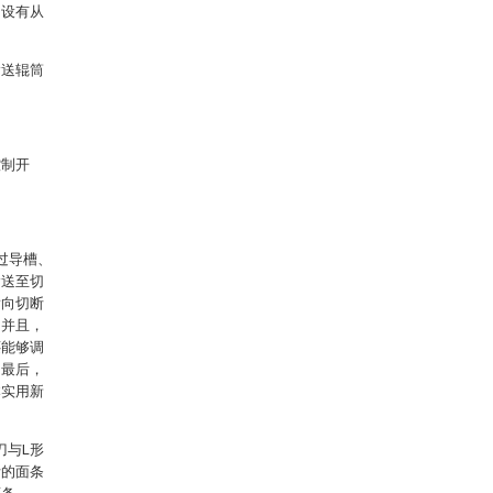
，设有从
输送辊筒
控制开
过导槽、
输送至切
横向切断
。并且，
还能够调
。最后，
本实用新
刀与L形
断的面条