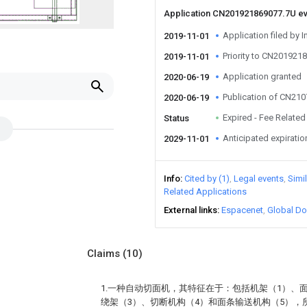
Application CN201921869077.7U e
Application filed by I
2019-11-01
Priority to CN201921
2019-11-01
Application granted
2020-06-19
Publication of CN21
2020-06-19
Expired - Fee Related
Status
Anticipated expiratio
2029-11-01
Info
Cited by (1)
Legal events
Simi
Related Applications
External links
Espacenet
Global Do
Claims
(10)
1.一种自动切面机，其特征在于：包括机架（1）、
绕架（3）、切断机构（4）和面条输送机构（5），