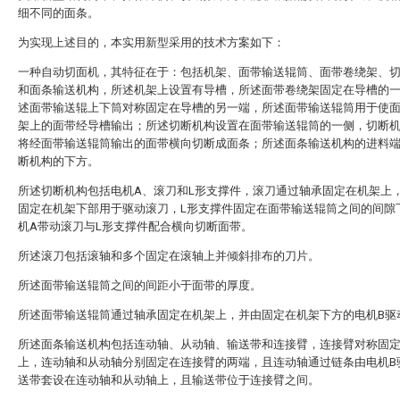
细不同的面条。
为实现上述目的，本实用新型采用的技术方案如下：
一种自动切面机，其特征在于：包括机架、面带输送辊筒、面带卷绕架、
和面条输送机构，所述机架上设置有导槽，所述面带卷绕架固定在导槽的
述面带输送辊上下筒对称固定在导槽的另一端，所述面带输送辊筒用于使
架上的面带经导槽输出；所述切断机构设置在面带输送辊筒的一侧，切断
将经面带输送辊筒输出的面带横向切断成面条；所述面条输送机构的进料
断机构的下方。
所述切断机构包括电机A、滚刀和L形支撑件，滚刀通过轴承固定在机架上
固定在机架下部用于驱动滚刀，L形支撑件固定在面带输送辊筒之间的间隙
机A带动滚刀与L形支撑件配合横向切断面带。
所述滚刀包括滚轴和多个固定在滚轴上并倾斜排布的刀片。
所述面带输送辊筒之间的间距小于面带的厚度。
所述面带输送辊筒通过轴承固定在机架上，并由固定在机架下方的电机B驱
所述面条输送机构包括连动轴、从动轴、输送带和连接臂，连接臂对称固
上，连动轴和从动轴分别固定在连接臂的两端，且连动轴通过链条由电机B
送带套设在连动轴和从动轴上，且输送带位于连接臂之间。