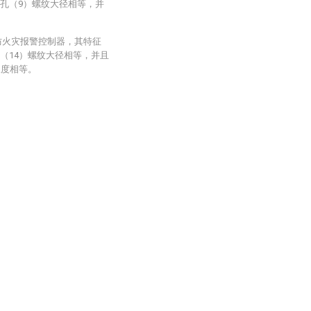
纹孔（9）螺纹大径相等，并
。
防火灾报警控制器，其特征
（14）螺纹大径相等，并且
长度相等。