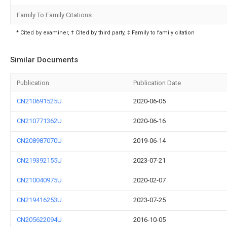
Family To Family Citations
* Cited by examiner, † Cited by third party, ‡ Family to family citation
Similar Documents
Publication
Publication Date
CN210691525U
2020-06-05
CN210771362U
2020-06-16
CN208987070U
2019-06-14
CN219392155U
2023-07-21
CN210040975U
2020-02-07
CN219416253U
2023-07-25
CN205622094U
2016-10-05