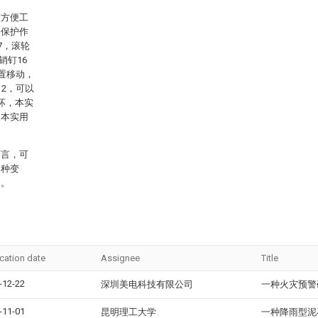
够方便工
冲保护作
7，滚轮
销钉16
置移动，
2，可以
坏，本实
，本实用
而言，可
多种变
定。
ication date
Assignee
Title
-12-22
深圳美电科技有限公司
一种火灾预警
-11-01
昆明理工大学
一种降雨型泥