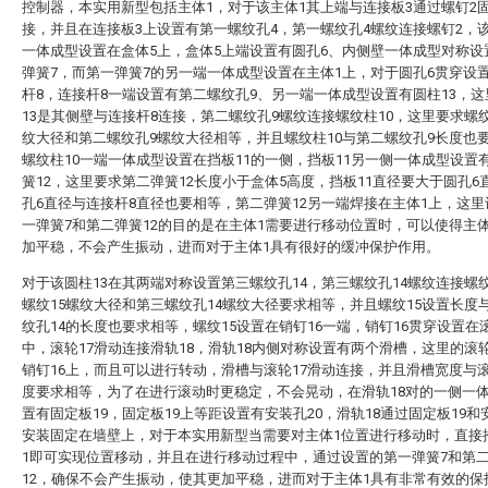
控制器，本实用新型包括主体1，对于该主体1其上端与连接板3通过螺钉2
接，并且在连接板3上设置有第一螺纹孔4，第一螺纹孔4螺纹连接螺钉2，
一体成型设置在盒体5上，盒体5上端设置有圆孔6、内侧壁一体成型对称设
弹簧7，而第一弹簧7的另一端一体成型设置在主体1上，对于圆孔6贯穿设
杆8，连接杆8一端设置有第二螺纹孔9、另一端一体成型设置有圆柱13，
13是其侧壁与连接杆8连接，第二螺纹孔9螺纹连接螺纹柱10，这里要求螺纹
纹大径和第二螺纹孔9螺纹大径相等，并且螺纹柱10与第二螺纹孔9长度也
螺纹柱10一端一体成型设置在挡板11的一侧，挡板11另一侧一体成型设置
簧12，这里要求第二弹簧12长度小于盒体5高度，挡板11直径要大于圆孔6
孔6直径与连接杆8直径也要相等，第二弹簧12另一端焊接在主体1上，这
一弹簧7和第二弹簧12的目的是在主体1需要进行移动位置时，可以使得主
加平稳，不会产生振动，进而对于主体1具有很好的缓冲保护作用。
对于该圆柱13在其两端对称设置第三螺纹孔14，第三螺纹孔14螺纹连接螺纹
螺纹15螺纹大径和第三螺纹孔14螺纹大径要求相等，并且螺纹15设置长度
纹孔14的长度也要求相等，螺纹15设置在销钉16一端，销钉16贯穿设置在滚
中，滚轮17滑动连接滑轨18，滑轨18内侧对称设置有两个滑槽，这里的滚
销钉16上，而且可以进行转动，滑槽与滚轮17滑动连接，并且滑槽宽度与滚
度要求相等，为了在进行滚动时更稳定，不会晃动，在滑轨18对的一侧一
置有固定板19，固定板19上等距设置有安装孔20，滑轨18通过固定板19和
安装固定在墙壁上，对于本实用新型当需要对主体1位置进行移动时，直接
1即可实现位置移动，并且在进行移动过程中，通过设置的第一弹簧7和第
12，确保不会产生振动，使其更加平稳，进而对于主体1具有非常有效的保