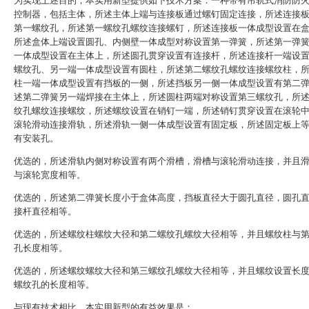
为实现上述目的，本实用新型提供如下技术方案：一种带有吊轨式消防防
控制器，包括主体，所述主体上端与连接板通过螺钉固定连接，所述连接
第一螺纹孔，所述第一螺纹孔螺纹连接螺钉，所述连接板一体成型设置在
所述盒体上端设置圆孔、内侧壁一体成型对称设置第一弹簧，所述第一弹
一体成型设置在主体上，所述圆孔贯穿设置有连接杆，所述连接杆一端设
螺纹孔、另一端一体成型设置有圆柱，所述第二螺纹孔螺纹连接螺纹柱，
柱一端一体成型设置有挡板的一侧，所述挡板另一侧一体成型设置有第二
述第二弹簧另一端焊接在主体上，所述圆柱两端对称设置第三螺纹孔，所
纹孔螺纹连接螺纹，所述螺纹设置在销钉一端，所述销钉贯穿设置在滚轮
滚轮滑动连接滑轨，所述滑轨一侧一体成型设置有固定板，所述固定板上
有安装孔。
优选的，所述滑轨内侧对称设置有两个滑槽，滑槽与滚轮滑动连接，并且
与滚轮宽度相等。
优选的，所述第二弹簧长度小于盒体高度，挡板直径大于圆孔直径，圆孔
接杆直径相等。
优选的，所述螺纹柱螺纹大径和第二螺纹孔螺纹大径相等，并且螺纹柱与
孔长度相等。
优选的，所述螺纹螺纹大径和第三螺纹孔螺纹大径相等，并且螺纹设置长
螺纹孔的长度相等。
与现有技术相比，本实用新型的有益效果是：