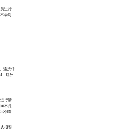
人员进行
，不会对
7、连接杆
14、螺纹
案进行清
，而不是
做出创造
火灾报警