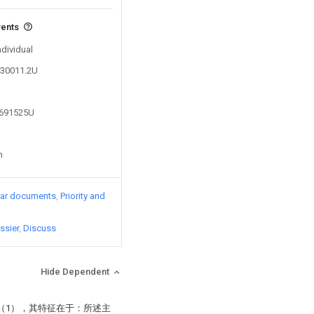
vents
ndividual
630011.2U
0691525U
n
lar documents
Priority and
ssier
Discuss
Hide Dependent
（1），其特征在于：所述主