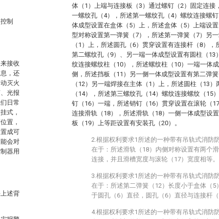
体（1）上端与连接板（3）通过螺钉（2）固定连接
一螺纹孔（4），所述第一螺纹孔（4）螺纹连接螺钉
警控制
体成型设置在盒体（5）上，所述盒体（5）上端设置
型对称设置第一弹簧（7），所述第一弹簧（7）另
（1）上，所述圆孔（6）贯穿设置有连接杆（8），
第二螺纹孔（9）、另一端一体成型设置有圆柱（13
用来接收
纹连接螺纹柱（10），所述螺纹柱（10）一端一体成
信息，还
侧，所述挡板（11）另一侧一体成型设置有第二弹簧
自动灭火
（12）另一端焊接在主体（1）上，所述圆柱（13
声、光报
（14），所述第三螺纹孔（14）螺纹连接螺纹（15
我们日常
钉（16）一端，所述销钉（16）贯穿设置在滚轮（1
壁挂式，
连接滑轨（18），所述滑轨（18）一侧一体成型设
变位置，
板（19）上等距设置有安装孔（20）。
设置成可
2.根据权利要求1所述的一种带有吊轨式消防
可能会对
在于：所述滑轨（18）内侧对称设置有两个滑
控制器用
连接，并且滑槽宽度与滚轮（17）宽度相等。
3.根据权利要求1所述的一种带有吊轨式消防
在于：所述第二弹簧（12）长度小于盒体（5
决上述背
于圆孔（6）直径，圆孔（6）直径与连接杆（
4.根据权利要求1所述的一种带有吊轨式消防