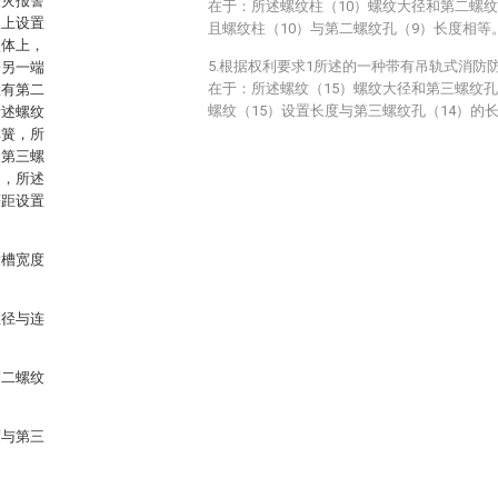
火灾报警
在于：所述螺纹柱（10）螺纹大径和第二螺
板上设置
且螺纹柱（10）与第二螺纹孔（9）长度相等
盒体上，
5.根据权利要求1所述的一种带有吊轨式消防
簧另一端
在于：所述螺纹（15）螺纹大径和第三螺纹孔
置有第二
螺纹（15）设置长度与第三螺纹孔（14）的
所述螺纹
弹簧，所
述第三螺
中，所述
等距设置
滑槽宽度
直径与连
第二螺纹
度与第三