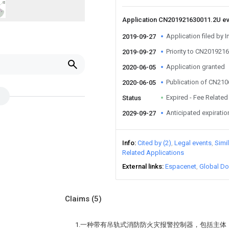
Application CN201921630011.2U e
Application filed by I
2019-09-27
Priority to CN201921
2019-09-27
Application granted
2020-06-05
Publication of CN21
2020-06-05
Expired - Fee Related
Status
Anticipated expiratio
2029-09-27
Info
Cited by (2)
Legal events
Simi
Related Applications
External links
Espacenet
Global Do
Claims
(5)
1.一种带有吊轨式消防防火灾报警控制器，包括主体