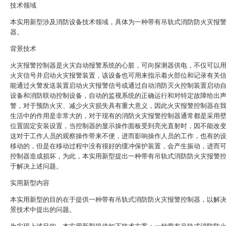
技术领域
本实用新型涉及消防设备技术领域，具体为一种带有吊轨式消防防火灾报
器。
背景技术
火灾报警控制器是火灾自动报警系统的心脏，可向探测器供电，不仅可以
火灾信号并启动火灾报警装置，该设备也可用来指示着火部位和记录有关
能通过火警发送装置启动火灾报警信号或通过自动消防灭火控制装置启动
设备和消防联动控制设备，自动的监视系统的正确运行和对特定故障给出
警，对于预防火灾、减少火灾损失具有重大意义，因此火灾报警控制器在
生活中的作用是非常大的，对于现有的消防火灾报警控制器通常都是采用
位置固定安装设置，当控制器的显示操作面板受到亮光直射时，因不能改
这对于工作人员的观察操作带来不便，进而影响操作人员的工作，也有的
移动的，但是在移动过程中没有很好的缓冲保护装置，会产生振动，进而
控制器造成损坏，为此，本实用新型提出一种带有吊轨式消防防火灾报警
于解决上述问题。
实用新型内容
本实用新型的目的在于提供一种带有吊轨式消防防火灾报警控制器，以解
景技术中提出的问题。