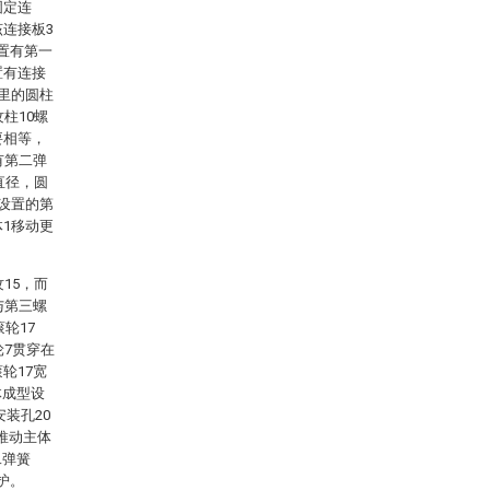
固定连
该连接板3
置有第一
置有连接
这里的圆柱
柱10螺
要相等，
有第二弹
直径，圆
里设置的第
体1移动更
15，而
与第三螺
轮17
轮7贯穿在
轮17宽
体成型设
安装孔20
推动主体
二弹簧
护。