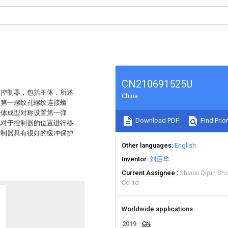
CN210691525U
警控制器，包括主体，所述
China
述第一螺纹孔螺纹连接螺
一体成型对称设置第一弹
Download PDF
Find Prior
现对于控制器的位置进行移
控制器具有很好的缓冲保护
Other languages
English
Inventor
刘启华
Current Assignee
Shanxi Qipin Sh
Co ltd
Worldwide applications
2019
CN