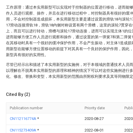
工作原理：通过本实用新型可以实现对于控制器的位置进行移动，进而能
作人员进行观察、操作，并且在进行移动过程中，对控制器具有很好的缓
用，不会对控制器造成损坏，本实用新型主要是通过设置的滑轨18与滚轮1
17滑动连接滑轨18，滑轨18内侧对称设置有两个滑槽，这里的滚轮7贯穿在
上，而且可以进行转动，滑槽与滚轮17滑动连接，进而可以实现主体1的位
进而能够方便工作人员进行观察和操作，通过设置的第一弹簧7和第二弹簧1
在其移动时具有一个很好的缓冲保护作用，不会产生振动，对主体1造成损
用新型在能够方便位置移动的前提下对其具有一个良好的保护作用，因此
新型具有很好的实用性。
尽管已经示出和描述了本实用新型的实施例，对于本领域的普通技术人员
以理解在不脱离本实用新型的原理和精神的情况下可以对这些实施例进行
化、修改、替换和变型，本实用新型的范围由所附权利要求及其等同物限
Cited By (2)
Publication number
Priority date
Publ
CN112116774A
*
2020-08-27
2020
CN115273409A
*
2022-08-01
2022