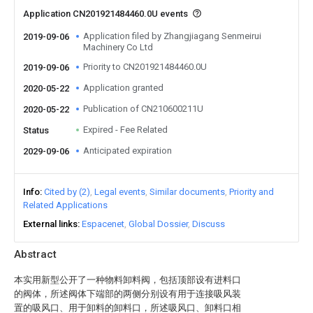
Application CN201921484460.0U events
Application filed by Zhangjiagang Senmeirui
2019-09-06
Machinery Co Ltd
Priority to CN201921484460.0U
2019-09-06
Application granted
2020-05-22
Publication of CN210600211U
2020-05-22
Expired - Fee Related
Status
Anticipated expiration
2029-09-06
Info
Cited by (2)
Legal events
Similar documents
Priority and
Related Applications
External links
Espacenet
Global Dossier
Discuss
Abstract
本实用新型公开了一种物料卸料阀，包括顶部设有进料口
的阀体，所述阀体下端部的两侧分别设有用于连接吸风装
置的吸风口、用于卸料的卸料口，所述吸风口、卸料口相