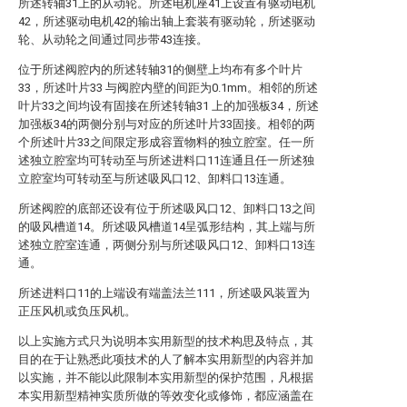
所述转轴31上的从动轮。所述电机座41上设置有驱动电机
42，所述驱动电机42的输出轴上套装有驱动轮，所述驱动
轮、从动轮之间通过同步带43连接。
位于所述阀腔内的所述转轴31的侧壁上均布有多个叶片
33，所述叶片33 与阀腔内壁的间距为0.1mm。相邻的所述
叶片33之间均设有固接在所述转轴31 上的加强板34，所述
加强板34的两侧分别与对应的所述叶片33固接。相邻的两
个所述叶片33之间限定形成容置物料的独立腔室。任一所
述独立腔室均可转动至与所述进料口11连通且任一所述独
立腔室均可转动至与所述吸风口12、卸料口13连通。
所述阀腔的底部还设有位于所述吸风口12、卸料口13之间
的吸风槽道14。所述吸风槽道14呈弧形结构，其上端与所
述独立腔室连通，两侧分别与所述吸风口12、卸料口13连
通。
所述进料口11的上端设有端盖法兰111，所述吸风装置为
正压风机或负压风机。
以上实施方式只为说明本实用新型的技术构思及特点，其
目的在于让熟悉此项技术的人了解本实用新型的内容并加
以实施，并不能以此限制本实用新型的保护范围，凡根据
本实用新型精神实质所做的等效变化或修饰，都应涵盖在