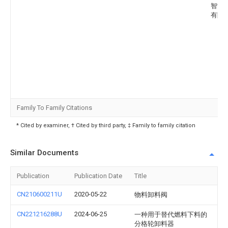
智能
有限
Family To Family Citations
* Cited by examiner, † Cited by third party, ‡ Family to family citation
Similar Documents
Publication
Publication Date
Title
CN210600211U
2020-05-22
物料卸料阀
CN221216288U
2024-06-25
一种用于替代燃料下料的
分格轮卸料器