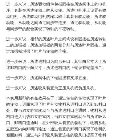
进一步来说，所述驱动组件包括固接在所述阀体上的电机
座、套装在所述转轴上的从动轮。所述电机座上设置有驱
动电机，所述驱动电机的输出轴上套装有驱动轮。所述驱
动轮、从动轮之间通过同步带连接。通过驱动轮、从动轮
与同步带的配合实现了转轴的平稳转动。
进一步来说，相邻的所述叶片之间均设有固接在所述转轴
上的加强板，所述加强板的两侧分别与所述叶片固接。通
过加强板增强了叶片与转轴的连接。
进一步来说，所述进料口为圆形开口，其径向尺寸大于所
述卸料口的径向尺寸；所述进料口的上端设有端盖法兰。
进一步来说，所述阀体的下端固接有支撑底座。
进一步来说，所述吸风装置为正压风机或负压风机。
本实用新型的有益效果在于：通过转轴的转动实现了叶片
的转动，进而实现了叶片带动物料从进料口进入到卸料口
处；即当独立腔室转动至与所述进料口连通时，物料从进
料口进入到该独立腔室内，当独立腔室转动至与所述吸风
口、卸料口连通时，在外部吸风装置的驱动下，物料从独
立腔室内向卸料口输送；通过侧置的卸料口实现了物料的
侧面卸料，通过与外部吸风装置连接的吸风口提高了物料