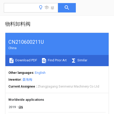
物料卸料阀
CN210600211U
China
Download PDF
Find Prior Art
Similar
Other languages
English
Inventor
聂海梅
Current Assignee
Zhangjiagang Senmeirui Machinery Co Ltd
Worldwide applications
2019
CN