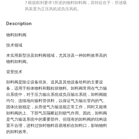
7.根据权利要求1所述的物料卸料阀，其特征在于：所述吸
风装置为正压风机或负压风机。
Description
物料卸料阀
技术领域
本实用新型涉及卸料阀领域，尤其涉及一种卸料效率高的
物料卸料阀。
背景技术
卸料阀是除尘设备排灰、送风及其他设备给料的主要设
备，适用于粉体物料和颗粒状物料。卸料阀常用在气力输
出系统中，对于压力输出系统或负压输出系统，卸料阀能
均匀、连续地向输料管供料，以保证气力输出管内的气、
固体比较稳定，从而使气力输送能正常工作，同时又能将
卸料阀的上、下部气压隔断起到锁气作用。因此，卸料阀
是气力输送系统中的重要部件。但现有的卸料阀的结构设
置不合理，进料过快时物料容易堆积在卸料口，影响物料
的卸料效率。