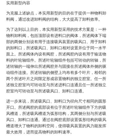
实用新型内容
为克服上述缺点，本实用新型的目的在于提供一种物料卸
料阀，通过改进卸料阀的结构，大大提高了卸料效率。
为了达到以上目的，本实用新型采用的技术方案是：一种
物料卸料阀，包括顶部设有进料口的阀体，所述阀体下端
部的两侧分别设有用于连接吸风装置的吸风口、用于卸料
的卸料口，所述吸风口、卸料口相对设置并位于同一水平
面上。所述阀体内设有阀腔，所述阀腔内设有用于输送物
料的叶轮轴组件。所述叶轮轴组件包括可转动的转轴，所
述转轴的一端伸出所述阀腔并与固接在所述阀体外侧的驱
动组件连接。所述转轴的侧壁上均布有多个叶片，相邻的
两个所述叶片之间限定形成容置物料的独立腔室。任一所
述独立腔室均可转动至与所述进料口连通且任一所述独立
腔室均可转动至与所述吸风口、卸料口连通。
进一步来说，所述吸风口、卸料口为径向尺寸相同的圆形
开口。所述阀腔的底部设有位于所述叶轮轴组件下方的吸
风槽道，所述吸风槽道为弧形结构，其两侧分别与所述吸
风口、卸料口连通。通过在阀腔底部设置弧形结构的吸风
槽道增大了物料的卸料空间，使得吸风装置的风力能发挥
最大效用，进而提高物料的卸料速率。