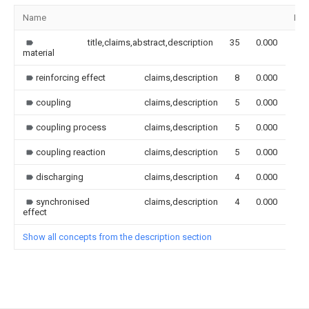
Name
Ima
title,claims,abstract,description
35
0.000
material
reinforcing effect
claims,description
8
0.000
coupling
claims,description
5
0.000
coupling process
claims,description
5
0.000
coupling reaction
claims,description
5
0.000
discharging
claims,description
4
0.000
synchronised
claims,description
4
0.000
effect
Show all concepts from the description section