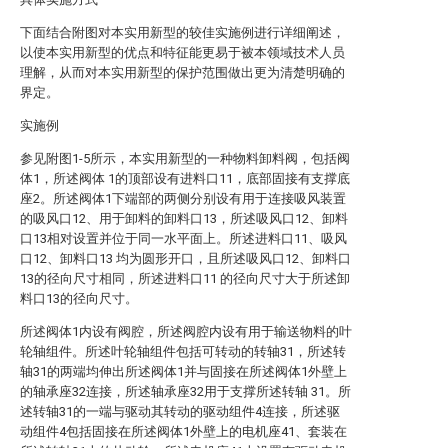
下面结合附图对本实用新型的较佳实施例进行详细阐述，
以使本实用新型的优点和特征能更易于被本领域技术人员
理解，从而对本实用新型的保护范围做出更为清楚明确的
界定。
实施例
参见附图1-5所示，本实用新型的一种物料卸料阀，包括阀
体1，所述阀体 1的顶部设有进料口11，底部固接有支撑底
座2。所述阀体1下端部的两侧分别设有用于连接吸风装置
的吸风口12、用于卸料的卸料口13，所述吸风口12、卸料
口13相对设置并位于同一水平面上。所述进料口11、吸风
口12、卸料口13 均为圆形开口，且所述吸风口12、卸料口
13的径向尺寸相同，所述进料口11 的径向尺寸大于所述卸
料口13的径向尺寸。
所述阀体1内设有阀腔，所述阀腔内设有用于输送物料的叶
轮轴组件。所述叶轮轴组件包括可转动的转轴31，所述转
轴31的两端均伸出所述阀体1并与固接在所述阀体1外壁上
的轴承座32连接，所述轴承座32用于支撑所述转轴 31。所
述转轴31的一端与驱动其转动的驱动组件4连接，所述驱
动组件4包括固接在所述阀体1外壁上的电机座41、套装在