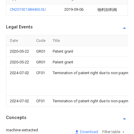
CN201921484460.0U
2019-09-06
物料卸料阀
Legal Events
Date
Code
Title
2020-05-22
GR01
Patent grant
2020-05-22
GR01
Patent grant
2024-07-02
CF01
Termination of patent right due to non-payment
2024-07-02
CF01
Termination of patent right due to non-payment
Concepts
machine-extracted
Download
Filter table