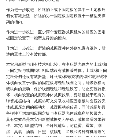
作为进一步改进，所述的上或下固定板的其中一固定板外
侧设有减振垫，所述的另一固定板固定设置于一槽型支撑
架的槽内。
作为进一步改进，至少两个变压器减振机构的相应的固定
板固定设置于一槽型支撑架的槽内。
作为进一步改进，所述的减振缓冲体外侧包裹有罩体，所
述的罩体上设有波纹部。
本实用新型与现有技术相比较，在变压器壳体内的上或/和
下固定板与线圈绕组相应端设有减振缓冲体，上或/和下固
定板外侧还设有减振垫，环状或/和螺旋状的弹性减振缓冲
体横向设置于相应的固定板与绕组线圈之间，能吸收横向
或纵向的振动，保护线圈绕组和绕组铁芯，防止变压器损
坏，横向设置的减振缓冲体减振效果，要明显优于现有的
弹簧减振结构，减振垫可充分吸收相应固定板与变压器壳
体或底座之间的振动力，减缓振动的传递，同时减振垫具
备弹性可增加相应固定板与变压器壳体或底座的预紧力。
其有益效果是本实用新型减振更为平稳，减振降噪效果较
佳。本实用新型结构，全环境适应，耐盐雾、霉菌、潮
湿、臭氧、油脂、日照、核辐射、尘埃和各种有机溶剂的