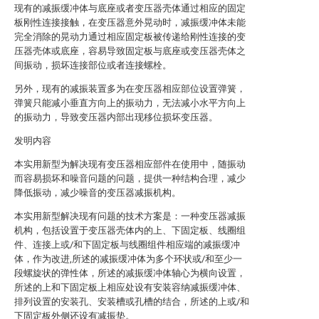
现有的减振缓冲体与底座或者变压器壳体通过相应的固定
板刚性连接接触，在变压器意外晃动时，减振缓冲体未能
完全消除的晃动力通过相应固定板被传递给刚性连接的变
压器壳体或底座，容易导致固定板与底座或变压器壳体之
间振动，损坏连接部位或者连接螺栓。
另外，现有的减振装置多为在变压器相应部位设置弹簧，
弹簧只能减小垂直方向上的振动力，无法减小水平方向上
的振动力，导致变压器内部出现移位损坏变压器。
发明内容
本实用新型为解决现有变压器相应部件在使用中，随振动
而容易损坏和噪音问题的问题，提供一种结构合理，减少
降低振动，减少噪音的变压器减振机构。
本实用新型解决现有问题的技术方案是：一种变压器减振
机构，包括设置于变压器壳体内的上、下固定板、线圈组
件、连接上或/和下固定板与线圈组件相应端的减振缓冲
体，作为改进,所述的减振缓冲体为多个环状或/和至少一
段螺旋状的弹性体，所述的减振缓冲体轴心为横向设置，
所述的上和下固定板上相应处设有安装容纳减振缓冲体、
排列设置的安装孔、安装槽或孔槽的结合，所述的上或/和
下固定板外侧还设有减振垫。