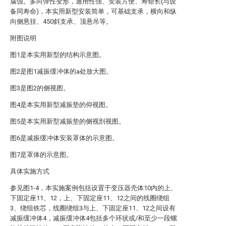
腐蚀。多向弹性变形，通用性强、安装方便、寿命长(与设
备同寿命)，本实用新型安装简单，可基础支承，横向和纵
向侧悬挂、450斜支承、顶悬吊等。
附图说明
图1是本实用新型的结构示意图。
图2是图1减振缓冲体的a处放大图。
图3是图2的侧视图。
图4是本实用新型减振垫的仰视图。
图5是本实用新型减振垫的侧视剖视图。
图6是减振缓冲体安装罩体的示意图。
图7是罩体的示意图。
具体实施方式
参见图1-4，本实施案例包括设置于变压器壳体10内的上、
下固定座11、12，上、下固定座11、12之间的线圈绕组
3、绕组铁芯，线圈绕组3与上、下固定座11、12之间设有
减振缓冲体4，减振缓冲体4包括多个环状或/和至少一段螺