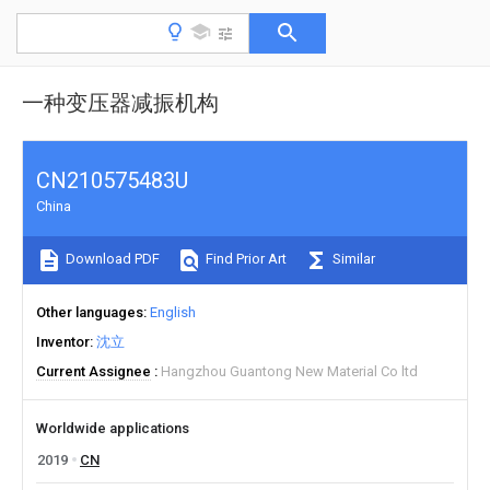
一种变压器减振机构
CN210575483U
China
Download PDF
Find Prior Art
Similar
Other languages
English
Inventor
沈立
Current Assignee
Hangzhou Guantong New Material Co ltd
Worldwide applications
2019
CN