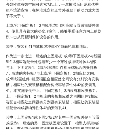
占弹性体有效空间可达70%以上；干摩擦滞后阻尼和优秀
的环境适应性，在标准规定的正常外激励下的动力放大因
子不大于3。
上或/和下固定板1、2与线圈绕组3相应端设置减振缓冲体
4、使其具有较大的动变形空间，能够承受任意方向上的剧
烈冲击从而起到保护设备的作用。
其中，安装孔41与减振缓冲体4的截面轮廓相适应。
作为进一步改进，所述的上固定板1或/和下固定板2与线圈
组件3相应端配合处包括至少一个穿过减振缓冲体4内部、
与上、下固定板1、2或/和线圈组件相应端配合的夹持板
7，所述的夹持板7与上或/和下固定板1、2相应处之间、
或/和线圈组件3相应端配合相应处之间设有分别设有安装
槽，相应处的安装槽相配合构成容纳弹性体42的安装孔
41。本实施案例中上、下固定板1、2均设有相应夹板7，
上、下固定板1、2与相应的夹板相应处之间圈组件3相应
端配合相应处之间设有分别设有安装槽，相应处的安装槽
相配合构成容纳弹性体42的安装孔41。
其中，上固定板1或下固定板2的其中一固定板外侧可设置
减振垫5，所述的另一固定板固定设置于一槽型支撑架8的
槽内。至少两个变压器减振机构的相应的固定板固定设置