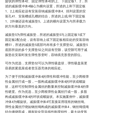
旋状的弹性体42、固定弹性体42的上、下固定板1、2，所
述的减振缓冲体4轴心为横向设置，所述的上和下固定板
1、2上相应处设有安装容纳减振缓冲体4、排列设置的安
装孔41、安装槽或孔槽的结合，所述的上或/和下固定板
1、2外侧还设有减振垫5。上述的横向设置为与所承载力
的方向垂直的方向。
减振垫5为弹性减振垫，所述的减振垫5与上固定板1或下
固定板2配合处，设有容纳上或下固定板相应处的安装容纳
槽51，所述的减振垫5底部均布有多个支撑垫52。减振垫5
底部所设的多个支撑垫52之间设有空隙，该空隙可用于减
振垫在安装时发生弹性形变时，容纳填充形变的部位。
可作为优选，支撑垫52可以为弹性吸盘状，弹性吸盘装更
容易抓紧底座或者变压器壳体的相应处。
为了便于控制减振缓冲体4的弹性和缓冲性能，至少两根弹
性金属丝拧成一股，一股构成减振缓冲体4的环状或螺旋
状，这样可控制弹性金属丝的数量来控制减振缓冲体4的弹
性硬度。作为优选，至少两根弹性金属丝拧成一股，多股
构成减振缓冲体4的环状或螺旋状。本实施案例中，减振缓
冲体4为螺旋状。减振缓冲体4可直接采用现有的钢丝绳。
弹性金属丝拧绕如钢丝绳构成的减振缓冲体4，钢丝绳缆绳
结合缠绕而成，拥有软化型非线性刚度特性，最大动变形