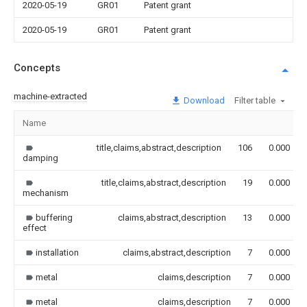
2020-05-19
GR01
Patent grant
2020-05-19
GR01
Patent grant
Concepts
machine-extracted
Download
Filter table
Name
title,claims,abstract,description
106
0.000
damping
title,claims,abstract,description
19
0.000
mechanism
buffering
claims,abstract,description
13
0.000
effect
installation
claims,abstract,description
7
0.000
metal
claims,description
7
0.000
metal
claims,description
7
0.000