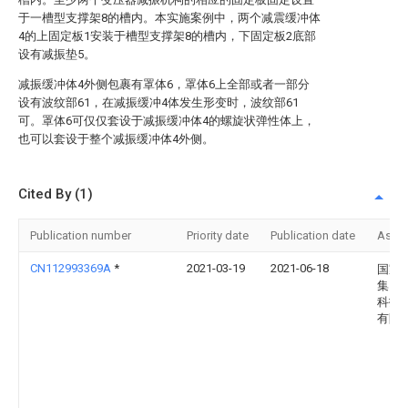
于一槽型支撑架8的槽内。本实施案例中，两个减震缓冲体
4的上固定板1安装于槽型支撑架8的槽内，下固定板2底部
设有减振垫5。
减振缓冲体4外侧包裹有罩体6，罩体6上全部或者一部分
设有波纹部61，在减振缓冲4体发生形变时，波纹部61
可。罩体6可仅仅套设于减振缓冲体4的螺旋状弹性体上，
也可以套设于整个减振缓冲体4外侧。
Cited By (1)
Publication number
Priority date
Publication date
Assi
CN112993369A
*
2021-03-19
2021-06-18
国家
集团
科技
有限