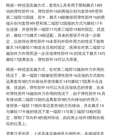
根据一种优选实施方式，套筒9上具有用于限制棘爪14转
动的弹性部件16，弹性部件16的两端分别与套筒9外壁和
第二端部12固接，其中，棘爪14能够按照弹性部件16的两
端分别与套筒9外壁和第二端部12固接的方式与棘轮17卡
合连接，并使得第一端部11与第三端部13相对固定。优选
的，棘轮17与棘爪14相适配，具体的形状不作进一步限
定，以使得在弹性部件16未受到外部作用力的情况下能将
棘爪14与棘轮17相齿合且相对固定，医师在对第二端部12
施加外力作用而进一步压缩弹性部件16 的情况下棘爪14与
棘轮17脱离齿合，弹性部件16可以为弹簧。
根据一种优选实施方式，在对第二端部12施加外力作用的
情况下，第一端部11能够按照弹性部件16压缩的方式朝向
远离套筒9的方向移动并使得棘爪14与棘轮17脱离卡合连
接。优选的，弹性部件16可以为呈压缩状态的弹簧，在未
对弹性部件16施加外力作用的情况下，由于弹性部件16 具
有推动第二端部12朝向远离套筒9的方向移动的作用力，
使得第一端部 11朝向靠近套筒9的方向移动，并在棘爪14
与棘轮17卡接的情况下第一端部11与第三端部13相对固
定，限制了导向杆4的相对转动，由此将止动件3限制在相
应的位置上。
需要注意的是，上述具体实施例是示例性的，本领域技术