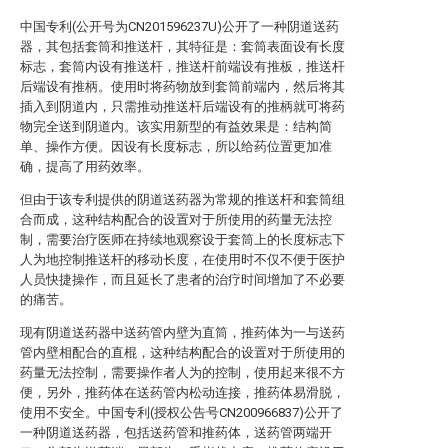
中国专利(公开号为CN201596237U)公开了一种阴道送药
器，其包括套筒和推送杆，其特征是：套筒表面设有长度
标志，套筒内设有推送杆，推送杆前端设有推板，推送杆
后端设有推柄。使用时将药物放到套筒前端内，然后将其
插入到阴道内，只需推动推送杆后端设有的推柄就可将药
物完全送到阴道内。该实用新型的有益效果是：结构简
单、操作方便。因设有长度标志，所以给药位置更加准
确，提高了用药效率。
但由于该专利提供的阴道送药器为常规的推送杆和套筒组
合而成，这种结构配合的设置对于所使用的药量无法控
制，需要治疗医师在持续地观察设于套筒上的长度标志下
人为地控制推送杆的移动长度，在使用时不仅不便于医护
人员快捷操作，而且延长了患者的治疗时间增加了不必要
的痛苦。
现有阴道送药器中送药管内壁为直筒，推药体为一与送药
管内壁相配合的直棍，这种结构配合的设置对于所使用的
药量无法控制，需要操作者人为的控制，使用起来很不方
便，另外，推药体在送药管内松动连接，推药体易滑脱，
使用不安全。中国专利(授权公告号CN200966837)公开了
一种阴道送药器，包括送药管和推药体，送药管两端开