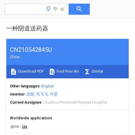
一种阴道送药器
CN210542845U
China
Download PDF
Find Prior Art
Similar
Other languages
English
Inventor
胡慧
芶飞飞
方堃
Current Assignee
Guizhou Provincial Peoples Hospital
Worldwide applications
2019
CN