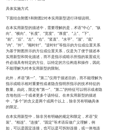
具体实施方式
下面结合附图1和附图2对本实用新型进行详细说明。
在本实用新型的描述中，需要理解的是，术语“中心”、“纵
向”、“横向”、“长度”、“宽度”、“厚度”、“上”、“下”、
“前”、“后”、“左”、“右”、“竖直”、“水平”、“顶”、“底”
“内”、“外”、“顺时针”、“逆时针”等指示的方位或位置关系
为基于附图所示的方位或位置关系，仅是为了便于描述本
实用新型和简化描述，而不是指示或暗示所指的装置或元
件必须具有特定的方位、以特定的方位构造和操作，因此
不能理解为对本实用新型的限制。
此外，术语“第一”、“第二”仅用于描述目的，而不能理解为
指示或暗示相对重要性或者隐含指明所指示的技术特征的
数量。由此，限定有“第一”、“第二”的特征可以明示或者隐
含地包括一个或者更多个该特征。在本实用新型的描述
中，“多个”的含义是两个或两个以上，除非另有明确具体
的限定。
在本实用新型中，除非另有明确的规定和限定，术语“安
装”、“相连”、“连接”、“固定”等术语应做广义理解，例
如，可以是固定连接，也可以是可拆卸连接，或一体地连