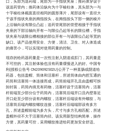
口，头部为送药端，尾部为一手指状夹座；推药体穿设于
该送药管内；推药体沿纵向为十字棱柱体，其头部为一与
十字棱柱体截面直径相同的圆形薄片，尾部设有一直径大
于该手指状夹座的拇指按头，在拇指按头下部一侧的棱片
上沿轴向设有限位凸起；送药管尾部的管壁相接于手指状
夹座的下部沿轴向开有一与限位凸起等长的限位槽，手指
状夹座与该限位槽相接的部位开有一与该限位凸起等宽的
缺口。该产品使用安全、方便，清洁、卫生、对人体造成
的痛苦小，可以实现对使用药量的控制。
现存的给药器药量是一次性注射入阴道或肛门，其药量是
不可控的，其注射体验也没有药量缓慢进入的好。中国专
利(授权公告号 CN209092502U)公开了一种直肠或阴道给
药器，包括盖帽、筒体和活塞杆，所述筒体由内腔互通的
药筒和活塞筒一体连接而成，药筒前端开孔且由盖帽可拆
卸封装，药筒内填充有药物，活塞杆设于活塞筒内，活塞
杆前端至少部分位于药筒内，活塞筒后端开口且内壁靠近
开口处至少部分设有内螺纹，活塞杆后端设有外螺纹，与
活塞筒后端内螺纹螺纹连接，活塞杆后端端部设有多方
孔，所述盖帽前端为多方头，尺寸与多方孔相匹配，所述
盖帽外径不大于活塞筒内径。该实用新型结构简单，操作
方便，其药量可控，采用螺纹推进给药更加安全舒适。