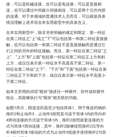
接；可以是机械连接，也可以是电连接；可以是直接相
连，也可以通过中间媒介间接相连，可以是两个元件内部
的连通。对于本领域的普通技术人员而言，可以根据具体
情况理解上述术语在本实用新型中的具体含义。
在本实用新型中，除非另有明确的规定和限定，第一特征
在第二特征之“上”或之“下”可以包括第一和第二特征直接接
触，也可以包括第一和第二特征不是直接接触而是通过它
们之间的另外的特征接触。而且，第一特征在第二特征“之
上”、“上方”和“上面”包括第一特征在第二特征正上方和斜
上方，或仅仅表示第一特征水平高度高于第二特征。第一
特征在第二特征“之下”、“下方”和“下面”包括第一特征在第
二特征正下方和斜下方，或仅仅表示第一特征水平高度小
于第二特征。
如本文所用的词语“模块”描述任一种硬件、软件或软硬件
组合，其能够执行与“模块”相关联的功能。
如图1所示，阴道送药器至少包括筒体1、用于推送药物的
推杆2和止动件3，止动件3按照其与设于筒体1内的导向杆
4滑动连接的方式设于筒体1内，推杆2按照嵌套连接的方
式与筒体1滑动连接，其中，推杆2能够按照推杆2沿导向
杆4相对筒体1移动的方式与止动件3抵接并使得推杆2与筒