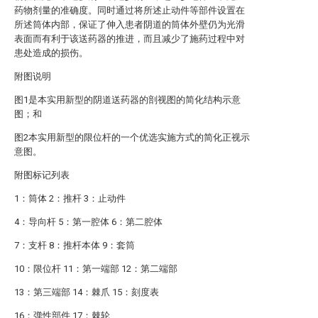
药物剂量的准确度。同时通过将所述止动件等部件设置在
所述筒体内部，保证了伸入患者阴道的筒体外壁仍为光滑
表面而有利于该送药器的推进，而且减少了施药过程中对
患处造成的损伤。
附图说明
图1是本实用新型的阴道送药器的剖视图的简化结构示意
图；和
图2本实用新型的限位杆的一个优选实施方式的简化正视示
意图。
附图标记列表
1：筒体 2：推杆 3：止动件
4：导向杆 5：第一腔体 6：第二腔体
7：支杆 8：推杆本体 9：套筒
10：限位杆 11：第一端部 12：第二端部
13：第三端部 14：棘爪 15：刻度表
16：弹性部件 17：棘轮