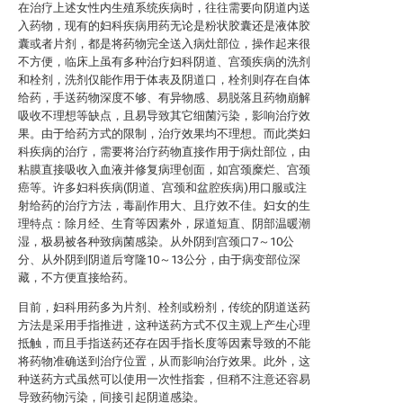
在治疗上述女性内生殖系统疾病时，往往需要向阴道内送
入药物，现有的妇科疾病用药无论是粉状胶囊还是液体胶
囊或者片剂，都是将药物完全送入病灶部位，操作起来很
不方便，临床上虽有多种治疗妇科阴道、宫颈疾病的洗剂
和栓剂，洗剂仅能作用于体表及阴道口，栓剂则存在自体
给药，手送药物深度不够、有异物感、易脱落且药物崩解
吸收不理想等缺点，且易导致其它细菌污染，影响治疗效
果。由于给药方式的限制，治疗效果均不理想。而此类妇
科疾病的治疗，需要将治疗药物直接作用于病灶部位，由
粘膜直接吸收入血液并修复病理创面，如宫颈糜烂、宫颈
癌等。许多妇科疾病(阴道、宫颈和盆腔疾病)用口服或注
射给药的治疗方法，毒副作用大、且疗效不佳。妇女的生
理特点：除月经、生育等因素外，尿道短直、阴部温暖潮
湿，极易被各种致病菌感染。从外阴到宫颈口7～10公
分、从外阴到阴道后穹隆10～13公分，由于病变部位深
藏，不方便直接给药。
目前，妇科用药多为片剂、栓剂或粉剂，传统的阴道送药
方法是采用手指推进，这种送药方式不仅主观上产生心理
抵触，而且手指送药还存在因手指长度等因素导致的不能
将药物准确送到治疗位置，从而影响治疗效果。此外，这
种送药方式虽然可以使用一次性指套，但稍不注意还容易
导致药物污染，间接引起阴道感染。