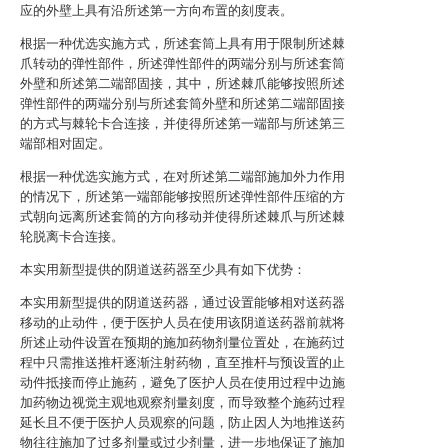
应的外壁上具有沿所述第一方向布置的刻度表。
根据一种优选实施方式，所述套筒上具有用于限制所述棘
爪转动的弹性部件，所述弹性部件的两端分别与所述套筒
外壁和所述第二端部固接，其中，所述棘爪能够按照所述
弹性部件的两端分别与所述套筒外壁和所述第二端部固接
的方式与棘轮卡合连接，并使得所述第一端部与所述第三
端部相对固定。
根据一种优选实施方式，在对所述第二端部施加外力作用
的情况下，所述第一端部能够按照所述弹性部件压缩的方
式朝向远离所述套筒的方向移动并使得所述棘爪与所述棘
轮脱离卡合连接。
本实用新型提供的阴道送药器至少具有如下优势：
本实用新型提供的阴道送药器，通过设置能够相对送药器
移动的止动件，便于医护人员在使用该阴道送药器前就将
所述止动件设置在预期的施加药物剂量位置处，在施药过
程中只需推送推杆逐渐注射药物，直至推杆与预设置的止
动件抵接而停止施药，避免了医护人员在使用过程中边施
加药物边视觉主观地观察剂量刻度，而导致整个施药过程
延长且不便于医护人员观察的问题，防止因人为地推送药
物往往施加了过多剂量或过少剂量，进一步地保证了施加