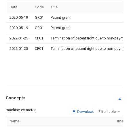
Date
Code
Title
2020-05-19
GR01
Patent grant
2020-05-19
GR01
Patent grant
2022-01-25
CF01
Termination of patent right due to non-payment
2022-01-25
CF01
Termination of patent right due to non-payment
Concepts
machine-extracted
Download
Filter table
Name
Image