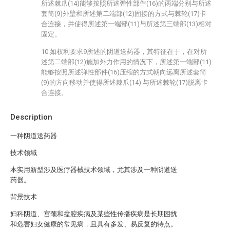
所述棘爪(14)能够按照所述弹性部件(16)的两端分别与所述
套筒(9)外壁和所述第二端部(12)固接的方式与棘轮(17)卡
合连接，并使得所述第一端部(11)与所述第三端部(13)相对
固定。
10.如权利要求9所述的阴道送药器，其特征在于，在对所
述第二端部(12)施加外力作用的情况下，所述第一端部(11)
能够按照所述弹性部件(16)压缩的方式朝向远离所述套筒
(9)的方向移动并使得所述棘爪(14) 与所述棘轮(17)脱离卡
合连接。
Description
一种阴道送药器
技术领域
本实用新型涉及医疗器械技术领域，尤其涉及一种阴道送
药器。
背景技术
妇科阴道、宫颈和盆腔疾病及某些性传播疾病是长期困扰
和危害妇女健康的常见病，且具有多发、易反复的特点。