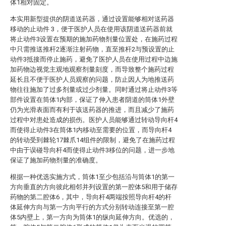
体1相对固定。
本实用新型提供的阴道送药器，通过设置能够相对送药器
移动的止动件 3，便于医护人员在使用该阴道送药器前就
将止动件3设置在预期的施加药物剂量位置处，在施药过程
中只需推送推杆2逐渐注射药物，直至推杆2与预设置的止
动件3抵接而停止施药，避免了医护人员在使用过程中边施
加药物边视觉主观地观察剂量刻度，而导致整个施药过程
延长且不便于医护人员观察的问题，防止因人为地推送药
物往往施加了过多剂量或过少剂量。同时通过将止动件3等
部件设置在筒体1内部，保证了伸入患者阴道的筒体1外壁
仍为光滑表面而有利于该送药器的推进，而且减少了施药
过程中对患处造成的损伤。医护人员能够通过转动导向杆4
而使得止动件3在筒体1内移动至需要的位置，而导向杆4
的转动受到棘轮17棘爪14组件的限制，避免了在施药过程
中由于误碰导向杆4而使得止动件3移位的问题，进一步地
保证了施加药物剂量的准确度。
根据一种优选实施方式，筒体1至少包括沿与筒体1的第一
方向垂直的方向彼此相邻并列设置的第一腔体5和用于储存
药物的第二腔体6，其中，导向杆4两端按照导向杆4的杆
体延伸方向与第一方向平行的方式分别转动连接至第一腔
体5内壁上，第一方向为筒体1的纵向延伸方向。优选的，