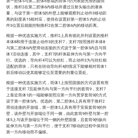
第一腔体5与第二腔体6形成的筒体1仍为表面光滑的圆筒
状，推杆2在第二腔体6内移动并通过注射头输出的液体
量，与设于第一腔体5的外壁上能够观察到止动件3移动距
离的刻度表15相对应，使得在设置好第一腔体5 内的止动
件3位置后就能控制推杆2在第二腔体6内的移动距离。
根据一种优选实施方式，推杆2上具有彼此并列设置的推杆
本体8和用于连接止动件3的支杆7，支杆7按照推杆本体8
与第二腔体6内壁滑动连接的方式设于第一腔体5内且与筒
体1活动连接，其中，支杆7的杆体延伸方向与第一方向平
行。优选的，导向杆4可以为丝杠，而止动件3为与丝杠相
适配的滑块，只有在转动导向杆4的情况下能够相对筒体1
前后移动以使其能够定位至需要的剂量位置处。
根据一种优选实施方式，筒体1上按照固接的方式设置有用
于连接支杆 7且延伸方向与第一方向平行的套筒9，支杆7
上靠近筒体1的一端能够按照沿第一方向贯穿套筒9的方式
设于第一腔体5内。优选的，第二腔体6上具有用于推杆2
滑动连接的开放端，第一腔体5上具有用于安装套筒9的外
壁，该外壁与开放端位于同一侧，由此套筒9外壁与第一腔
体5上与该开放端位于同一侧的外壁固接，且套筒9的纵向
延伸方向与第一方向平行，便于支杆7移动的过程中保持沿
第一方向移动而不偏移。