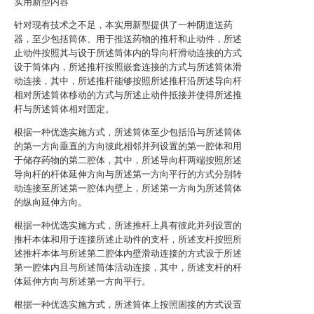
实用新型内容
针对现有技术之不足，本实用新型提供了一种阴道送药
器，至少包括筒体、用于推送药物的推杆和止动件，所述
止动件按照其与设于所述筒体内的导向杆滑动连接的方式
设于筒体内，所述推杆按照嵌套连接的方式与所述筒体滑
动连接，其中，所述推杆能够按照所述推杆沿所述导向杆
相对所述筒体移动的方式与所述止动件抵接并使得所述推
杆与所述筒体相对固定。
根据一种优选实施方式，所述筒体至少包括沿与所述筒体
的第一方向垂直的方向彼此相邻并列设置的第一腔体和用
于储存药物的第二腔体，其中，所述导向杆两端按照所述
导向杆的杆体延伸方向与所述第一方向平行的方式分别转
动连接至所述第一腔体内壁上，所述第一方向为所述筒体
的纵向延伸方向。
根据一种优选实施方式，所述推杆上具有彼此并列设置的
推杆本体和用于连接所述止动件的支杆，所述支杆按照所
述推杆本体与所述第二腔体内壁滑动连接的方式设于所述
第一腔体内且与所述筒体活动连接，其中，所述支杆的杆
体延伸方向与所述第一方向平行。
根据一种优选实施方式，所述筒体上按照固接的方式设置