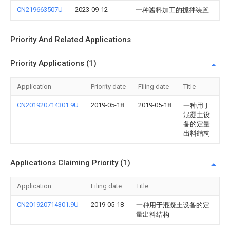
CN219663507U
2023-09-12
一种酱料加工的搅拌装置
Priority And Related Applications
Priority Applications (1)
Application
Priority date
Filing date
Title
CN201920714301.9U
2019-05-18
2019-05-18
一种用于
混凝土设
备的定量
出料结构
Applications Claiming Priority (1)
Application
Filing date
Title
CN201920714301.9U
2019-05-18
一种用于混凝土设备的定
量出料结构