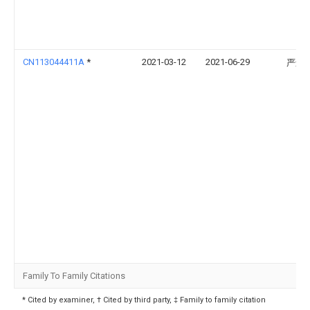
CN113044411A
*
2021-03-12
2021-06-29
严进
Family To Family Citations
* Cited by examiner, † Cited by third party, ‡ Family to family citation