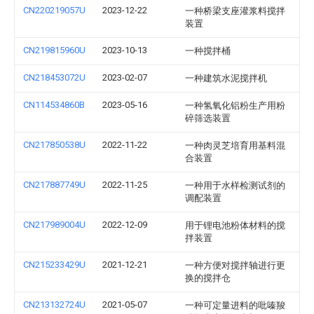
CN220219057U
2023-12-22
一种桥梁支座灌浆料搅拌
装置
CN219815960U
2023-10-13
一种搅拌桶
CN218453072U
2023-02-07
一种建筑水泥搅拌机
CN114534860B
2023-05-16
一种氢氧化铝粉生产用粉
碎筛选装置
CN217850538U
2022-11-22
一种肉灵芝培育用基料混
合装置
CN217887749U
2022-11-25
一种用于水样检测试剂的
调配装置
CN217989004U
2022-12-09
用于锂电池粉体材料的搅
拌装置
CN215233429U
2021-12-21
一种方便对搅拌轴进行更
换的搅拌仓
CN213132724U
2021-05-07
一种可定量进料的吡嗪羧