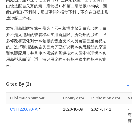
由铰接配合关系的第一扇动板15和第二扇动板16构成，因
此出料口7下料时，形成更好的振动下料，不会在口壁上形
成混凝土堆积。
本实用新型的实施例是为了示例和描述起见而给出的，而
并不是无遗漏的或者将本实用新型限于所公开的形式。很
多修改和变化对于本领域的普通技术人员而言是显而易见
的。选择和描述实施例是为了更好说明本实用新型的原理
和实际应用，并且使本领域的普通技术人员能够理解本实
用新型从而设计适于特定用途的带有各种修改的各种实施
例。
Cited By (2)
Publication number
Priority date
Publication date
Assi
CN112206704A
*
2020-10-09
2021-01-12
江西
高新
有限