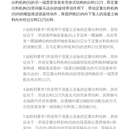
出料机构(5)的另一端贯穿安装有壳体式结构的出料口(7)，即定量
出料机构(5)受伺服马达(6)的旋转带动作用下，带动定量出料机构
(5)内的螺旋推进器旋转动作，将搅拌舱(2)内向下落入的混凝土物
料向外经过出料口(7)出料。
2.如权利要求1所述用于混凝土设备的定量出料结构，其特
征在于：所述搅拌轴坐落板(3)上开设有一圈漏槽，且此带
有一圈漏槽结构的搅拌轴坐落板(3)正位于定量出料机构(5)
的顶侧位置，且与定量出料机构(5)的进料口位置相对应。
3.如权利要求1所述用于混凝土设备的定量出料结构，其特
征在于：所述定量出料机构(5)由圆管状的进料舱和螺旋推
器构成，螺旋推进器的一端通过轴端配合的方式连接有伺
服马达(6)，而定量出料机构(5)的管状进料舱的另一端贯穿
配合有出料口(7)。
4.如权利要求1所述用于混凝土设备的定量出料结构，其特
征在于：所述出料口(7)为复合式的壳体罩结构，其两侧与
右端面均开设有通槽，在通槽内通过轴铰转动配合的方式
分别安装有第一扇动板(15)和第二扇动板(16)。
5.如权利要求1所述用于混凝土设备的定量出料结构，其特
征在于：所述定量出料机构(5)的右段底面位置焊接有U形
架(9)，且在此U形架(9)内安装有双轴马达(10)，双轴马达