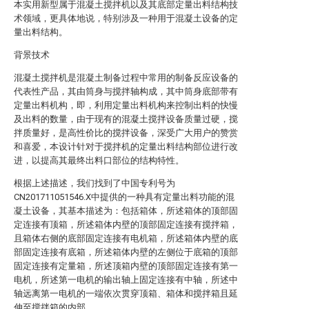
本实用新型属于混凝土搅拌机以及其底部定量出料结构技
术领域，更具体地说，特别涉及一种用于混凝土设备的定
量出料结构。
背景技术
混凝土搅拌机是混凝土制备过程中常用的制备反应设备的
代表性产品，其由筒身与搅拌轴构成，其中筒身底部带有
定量出料机构，即，利用定量出料机构来控制出料的快慢
及出料的数量，由于现有的混凝土搅拌设备质量过硬，搅
拌质量好，是高性价比的搅拌设备，深受广大用户的赞赏
和喜爱，本设计针对于搅拌机的定量出料结构部位进行改
进，以提高其最终出料口部位的结构特性。
根据上述描述，我们找到了中国专利号为
CN201711051546.X中提供的一种具有定量出料功能的混
凝土设备，其基本描述为：包括箱体，所述箱体的顶部固
定连接有顶箱，所述箱体内壁的顶部固定连接有搅拌箱，
且箱体右侧的底部固定连接有电机箱，所述箱体内壁的底
部固定连接有底箱，所述箱体内壁的左侧位于底箱的顶部
固定连接有定量箱，所述顶箱内壁的顶部固定连接有第一
电机，所述第一电机的输出轴上固定连接有中轴，所述中
轴远离第一电机的一端依次贯穿顶箱、箱体和搅拌箱且延
伸至搅拌箱的内部。