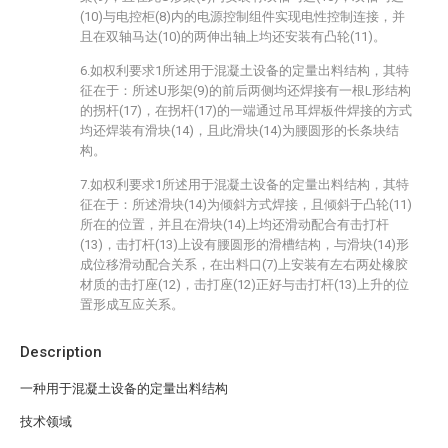
(10)与电控柜(8)内的电源控制组件实现电性控制连接，并
且在双轴马达(10)的两伸出轴上均还安装有凸轮(11)。
6.如权利要求1所述用于混凝土设备的定量出料结构，其特
征在于：所述U形架(9)的前后两侧均还焊接有一根L形结构
的拐杆(17)，在拐杆(17)的一端通过吊耳焊板件焊接的方式
均还焊装有滑块(14)，且此滑块(14)为腰圆形的长条块结
构。
7.如权利要求1所述用于混凝土设备的定量出料结构，其特
征在于：所述滑块(14)为倾斜方式焊接，且倾斜于凸轮(11)
所在的位置，并且在滑块(14)上均还滑动配合有击打杆
(13)，击打杆(13)上设有腰圆形的滑槽结构，与滑块(14)形
成位移滑动配合关系，在出料口(7)上安装有左右两处橡胶
材质的击打座(12)，击打座(12)正好与击打杆(13)上升的位
置形成互应关系。
Description
一种用于混凝土设备的定量出料结构
技术领域