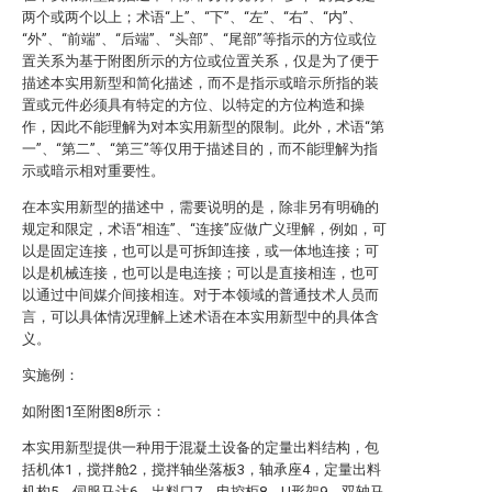
两个或两个以上；术语“上”、“下”、“左”、“右”、“内”、
“外”、“前端”、“后端”、“头部”、“尾部”等指示的方位或位
置关系为基于附图所示的方位或位置关系，仅是为了便于
描述本实用新型和简化描述，而不是指示或暗示所指的装
置或元件必须具有特定的方位、以特定的方位构造和操
作，因此不能理解为对本实用新型的限制。此外，术语“第
一”、“第二”、“第三”等仅用于描述目的，而不能理解为指
示或暗示相对重要性。
在本实用新型的描述中，需要说明的是，除非另有明确的
规定和限定，术语“相连”、“连接”应做广义理解，例如，可
以是固定连接，也可以是可拆卸连接，或一体地连接；可
以是机械连接，也可以是电连接；可以是直接相连，也可
以通过中间媒介间接相连。对于本领域的普通技术人员而
言，可以具体情况理解上述术语在本实用新型中的具体含
义。
实施例：
如附图1至附图8所示：
本实用新型提供一种用于混凝土设备的定量出料结构，包
括机体1，搅拌舱2，搅拌轴坐落板3，轴承座4，定量出料
机构5，伺服马达6，出料口7，电控柜8，U形架9，双轴马