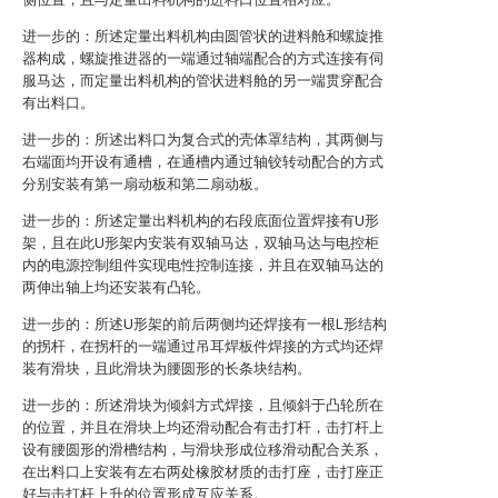
进一步的：所述定量出料机构由圆管状的进料舱和螺旋推
器构成，螺旋推进器的一端通过轴端配合的方式连接有伺
服马达，而定量出料机构的管状进料舱的另一端贯穿配合
有出料口。
进一步的：所述出料口为复合式的壳体罩结构，其两侧与
右端面均开设有通槽，在通槽内通过轴铰转动配合的方式
分别安装有第一扇动板和第二扇动板。
进一步的：所述定量出料机构的右段底面位置焊接有U形
架，且在此U形架内安装有双轴马达，双轴马达与电控柜
内的电源控制组件实现电性控制连接，并且在双轴马达的
两伸出轴上均还安装有凸轮。
进一步的：所述U形架的前后两侧均还焊接有一根L形结构
的拐杆，在拐杆的一端通过吊耳焊板件焊接的方式均还焊
装有滑块，且此滑块为腰圆形的长条块结构。
进一步的：所述滑块为倾斜方式焊接，且倾斜于凸轮所在
的位置，并且在滑块上均还滑动配合有击打杆，击打杆上
设有腰圆形的滑槽结构，与滑块形成位移滑动配合关系，
在出料口上安装有左右两处橡胶材质的击打座，击打座正
好与击打杆上升的位置形成互应关系。