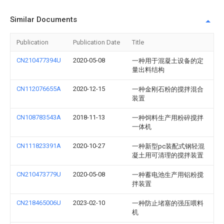
Similar Documents
Publication
Publication Date
Title
CN210477394U
2020-05-08
一种用于混凝土设备的定
量出料结构
CN112076655A
2020-12-15
一种金刚石粉的搅拌混合
装置
CN108783543A
2018-11-13
一种饲料生产用粉碎搅拌
一体机
CN111823391A
2020-10-27
一种新型pc装配式钢轻混
凝土用可清理的搅拌装置
CN210473779U
2020-05-08
一种蓄电池生产用铝粉搅
拌装置
CN218465006U
2023-02-10
一种防止堵塞的强压喂料
机