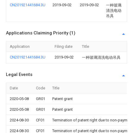
CN201921441684.3U
2019-09-02
2019-09-02
一种玻璃
清洗电动
吊具
Applications Claiming Priority (1)
Application
Filing date
Title
CN201921441684.3U
2019-09-02
一种玻璃清洗电动吊具
Legal Events
Date
Code
Title
2020-05-08
GR01
Patent grant
2020-05-08
GR01
Patent grant
2024-08-30
CF01
Termination of patent right due to non-payment
2024-08-30
CF01
Termination of patent right due to non-payment