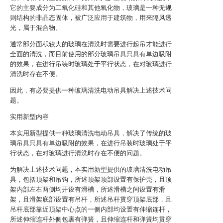
它的主要成分为二氧化硅和其他氧化物，玻璃是一种无规
则结构的非晶态固体，被广泛应用于建筑物，用来隔风透
光，属于混合物。
通常部分面积较大的玻璃在清洗时需要进行起吊才能进行
全面的清洗，而目前使用的部分玻璃吊具只具有单边吸附
的效果，在进行吊装时玻璃处于平行状态，在对玻璃进行
清洗时存在不便。
因此，有必要提供一种玻璃清洗电动吊具解决上述技术问
题。
实用新型内容
本实用新型提供一种玻璃清洗电动吊具，解决了传统的玻
璃吊具只具有单边吸附的效果，在进行吊装时玻璃处于平
行状态，在对玻璃进行清洗时存在不便的问题。
为解决上述技术问题，本实用新型提供的玻璃清洗电动吊
具，包括顶架和吊钩，所述顶架顶部设置有保护壳，且顶
架内部左右两侧均开设有滑槽，所述滑槽之间设置有滑
架，且滑架底部设置有吊杆，所述吊杆贯穿顶架底部，且
吊杆底部靠近顶架中心点的一侧内部均设置有伸缩连杆，
所述伸缩连杆外侧包裹有弹簧，且伸缩连杆和弹簧均贯穿