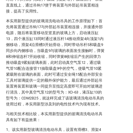
直直线上，通过吊钩17便于将装置与外部起吊装置相连
接，提高了实用性。
本实用新型提供的玻璃清洗电动吊具的工作原理如下：首
先将装置通过吊钩17与外部起吊装置相连接，并接通外部
电源，随后将装置移动至竖直的玻璃上方，启动液压缸
13，四个液压缸13同时通过液压杆14推动滑架4向顶架1内
侧移动，滑架4沿滑槽3开始滑动，同时带动吊杆5和吸盘9
同步向内侧移动，当吸盘9与玻璃的表面发生接触时，弹簧
8和伸缩连杆7开始收缩，同时弹簧8收缩后产生的回弹力
推动吸盘9紧贴玻璃表面，此时启动真空气泵12，通过吸
气管10配合连接管11抽取吸盘9中的空气，使吸气管10紧
紧吸附在玻璃的表面，此时可通过安全绳15配合外部安全
工具对玻璃提供一定的额外保护能力，最后通过外部起吊
装置将装置和玻璃一同提升至指定高度即可开始对玻璃进
行清洗，其中真空气泵12的型号为：XD-63，液压缸13的
型号为：CDM2B25，就这样完成了该玻璃清洗电动吊具的
使用过程，本实用新型涉及到的电性技术均为现有技术。
与相关技术相比较，本实用新型提供的玻璃清洗电动吊具
具有如下有益效果：
1、该实用新型玻璃清洗电动吊具，设置有滑槽3、滑架4