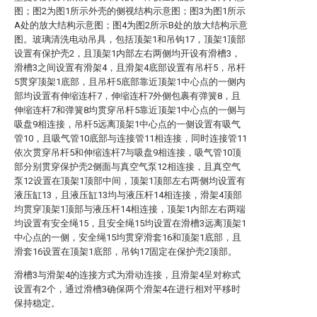
图；图2为图1所示外壳的侧视结构示意图；图3为图1所示
A处的放大结构示意图；图4为图2所示B处的放大结构示意
图。玻璃清洗电动吊具，包括顶架1和吊钩17，顶架1顶部
设置有保护壳2，且顶架1内部左右两侧均开设有滑槽3，
滑槽3之间设置有滑架4，且滑架4底部设置有吊杆5，吊杆
5贯穿顶架1底部，且吊杆5底部靠近顶架1中心点的一侧内
部均设置有伸缩连杆7，伸缩连杆7外侧包裹有弹簧8，且
伸缩连杆7和弹簧8均贯穿吊杆5靠近顶架1中心点的一侧与
吸盘9相连接，吊杆5远离顶架1中心点的一侧设置有吸气
管10，且吸气管10底部与连接管11相连接，同时连接管11
依次贯穿吊杆5和伸缩连杆7与吸盘9相连接，吸气管10顶
部分别贯穿保护壳2侧面与真空气泵12相连接，且真空气
泵12设置在顶架1顶部中间，顶架1顶部左右两侧均设置有
液压缸13，且液压缸13均与液压杆14相连接，滑架4顶部
均贯穿顶架1顶部与液压杆14相连接，顶架1内部左右两端
均设置有安全绳15，且安全绳15均设置在滑槽3远离顶架1
中心点的一侧，安全绳15均贯穿滑套16和顶架1底部，且
滑套16设置在顶架1底部，吊钩17固定在保护壳2顶部。
滑槽3与滑架4的连接方式为滑动连接，且滑架4呈对称式
设置有2个，通过滑槽3确保两个滑架4在进行相对平移时
保持稳定。