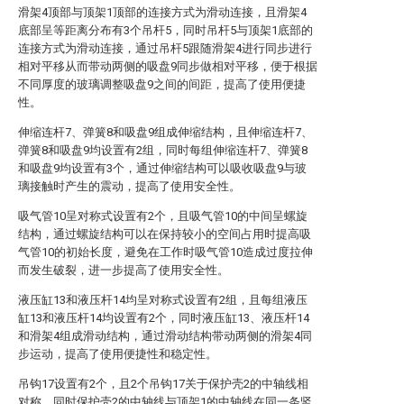
滑架4顶部与顶架1顶部的连接方式为滑动连接，且滑架4
底部呈等距离分布有3个吊杆5，同时吊杆5与顶架1底部的
连接方式为滑动连接，通过吊杆5跟随滑架4进行同步进行
相对平移从而带动两侧的吸盘9同步做相对平移，便于根据
不同厚度的玻璃调整吸盘9之间的间距，提高了使用便捷
性。
伸缩连杆7、弹簧8和吸盘9组成伸缩结构，且伸缩连杆7、
弹簧8和吸盘9均设置有2组，同时每组伸缩连杆7、弹簧8
和吸盘9均设置有3个，通过伸缩结构可以吸收吸盘9与玻
璃接触时产生的震动，提高了使用安全性。
吸气管10呈对称式设置有2个，且吸气管10的中间呈螺旋
结构，通过螺旋结构可以在保持较小的空间占用时提高吸
气管10的初始长度，避免在工作时吸气管10造成过度拉伸
而发生破裂，进一步提高了使用安全性。
液压缸13和液压杆14均呈对称式设置有2组，且每组液压
缸13和液压杆14均设置有2个，同时液压缸13、液压杆14
和滑架4组成滑动结构，通过滑动结构带动两侧的滑架4同
步运动，提高了使用便捷性和稳定性。
吊钩17设置有2个，且2个吊钩17关于保护壳2的中轴线相
对称，同时保护壳2的中轴线与顶架1的中轴线在同一条竖