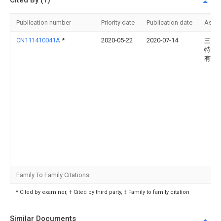
Cited By (1)
Publication number
Priority date
Publication date
Assi
CN111410041A
*
2020-05-22
2020-07-14
三明
特种
有限
Family To Family Citations
* Cited by examiner, † Cited by third party, ‡ Family to family citation
Similar Documents