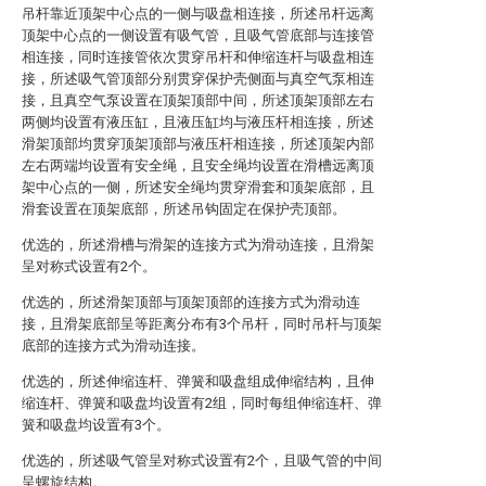
吊杆靠近顶架中心点的一侧与吸盘相连接，所述吊杆远离
顶架中心点的一侧设置有吸气管，且吸气管底部与连接管
相连接，同时连接管依次贯穿吊杆和伸缩连杆与吸盘相连
接，所述吸气管顶部分别贯穿保护壳侧面与真空气泵相连
接，且真空气泵设置在顶架顶部中间，所述顶架顶部左右
两侧均设置有液压缸，且液压缸均与液压杆相连接，所述
滑架顶部均贯穿顶架顶部与液压杆相连接，所述顶架内部
左右两端均设置有安全绳，且安全绳均设置在滑槽远离顶
架中心点的一侧，所述安全绳均贯穿滑套和顶架底部，且
滑套设置在顶架底部，所述吊钩固定在保护壳顶部。
优选的，所述滑槽与滑架的连接方式为滑动连接，且滑架
呈对称式设置有2个。
优选的，所述滑架顶部与顶架顶部的连接方式为滑动连
接，且滑架底部呈等距离分布有3个吊杆，同时吊杆与顶架
底部的连接方式为滑动连接。
优选的，所述伸缩连杆、弹簧和吸盘组成伸缩结构，且伸
缩连杆、弹簧和吸盘均设置有2组，同时每组伸缩连杆、弹
簧和吸盘均设置有3个。
优选的，所述吸气管呈对称式设置有2个，且吸气管的中间
呈螺旋结构。