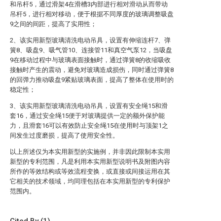
和吊杆5，通过滑架4在滑槽3内部进行相对滑动从而带动
吊杆5，进行相对移动，便于根据不同厚度的玻璃调整吸盘
9之间的间距，提高了实用性；
2、该实用新型玻璃清洗电动吊具，设置有伸缩连杆7、弹
簧8、吸盘9、吸气管10、连接管11和真空气泵12，当吸盘
9在移动过程中与玻璃表面接触时，通过弹簧8的收缩吸收
接触时产生的震动，避免对玻璃造成损伤，同时通过弹簧8
的回弹力推动吸盘9紧贴玻璃表面，提高了整体在使用时的
稳定性；
3、该实用新型玻璃清洗电动吊具，设置有安全绳15和滑
套16，通过安全绳15便于对玻璃提供一定的额外保护能
力，且滑套16可以有效防止安全绳15在使用时与顶架1之
间发生过度磨损，提高了使用安全性。
以上所述仅为本实用新型的实施例，并非因此限制本实用
新型的专利范围，凡是利用本实用新型说明书及附图内容
所作的等效结构或等效流程变换，或直接或间接运用在其
它相关的技术领域，均同理包括在本实用新型的专利保护
范围内。