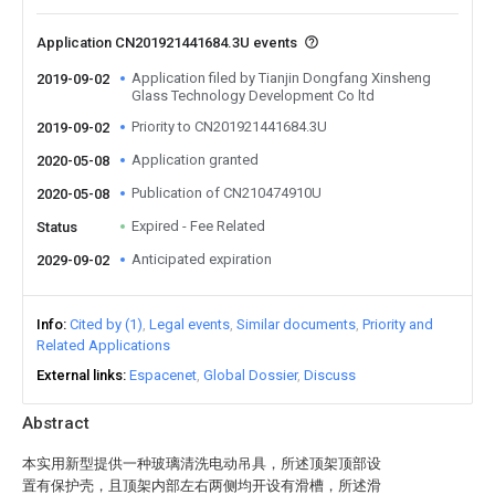
Application CN201921441684.3U events
Application filed by Tianjin Dongfang Xinsheng
2019-09-02
Glass Technology Development Co ltd
Priority to CN201921441684.3U
2019-09-02
Application granted
2020-05-08
Publication of CN210474910U
2020-05-08
Expired - Fee Related
Status
Anticipated expiration
2029-09-02
Info
Cited by (1)
Legal events
Similar documents
Priority and
Related Applications
External links
Espacenet
Global Dossier
Discuss
Abstract
本实用新型提供一种玻璃清洗电动吊具，所述顶架顶部设
置有保护壳，且顶架内部左右两侧均开设有滑槽，所述滑