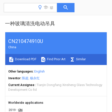
一种玻璃清洗电动吊具
CN210474910U
China
Download PDF
Find Prior Art
Similar
Other languages
English
Inventor
陈超
杨永红
Current Assignee
Tianjin Dongfang Xinsheng Glass Technology
Development Co ltd
Worldwide applications
2019
CN