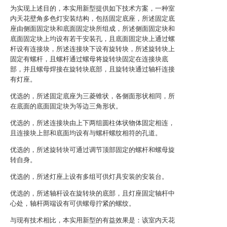
为实现上述目的，本实用新型提供如下技术方案，一种室
内天花壁角多色灯安装结构，包括固定底座，所述固定底
座由侧面固定块和底面固定块所组成，所述侧面固定块和
底面固定块上均设有若干安装孔，且底面固定块上通过螺
杆设有连接块，所述连接块下设有旋转块，所述旋转块上
固定有螺杆，且螺杆通过螺母将旋转块固定在连接块底
部，并且螺母焊接在旋转块底部，且旋转块通过轴杆连接
有灯座。
优选的，所述固定底座为三菱锥状，各侧面形状相同，所
在底面的底面固定块为等边三角形状。
优选的，所述连接块由上下两组圆柱体状物体固定相连，
且连接块上部和底面均设有与螺杆螺纹相符的孔道。
优选的，所述旋转块可通过调节顶部固定的螺杆和螺母旋
转自身。
优选的，所述灯座上设有多组可供灯具安装的安装台。
优选的，所述轴杆设在旋转块的底部，且灯座固定轴杆中
心处，轴杆两端设有可供螺母拧紧的螺纹。
与现有技术相比，本实用新型的有益效果是：该室内天花