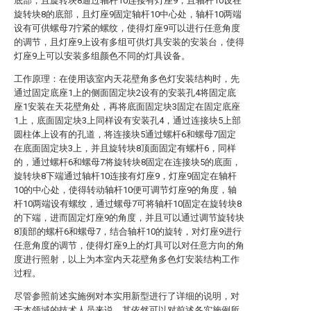
底部，且旋转块8通过轴杆10连接有灯座9，且轴杆10设在
旋转块8的底部，且灯座9固定轴杆10中心处，轴杆10两端
设有可供螺母7拧紧的螺纹，使得灯座9可以进行任意角度
的调节，且灯座9上设有多组可供灯具安装的安装台，使得
灯座9上可以安装多组颜色不同的灯具设备。
工作原理：在使用该室内天花壁角多色灯安装结构时，先
通过固定底座1上的侧面固定块2设有的安装孔4将固定底
座1安装在天花壁角处，再将底面固定块3固定在固定底座
1上，底面固定块3上同样设有安装孔4，通过连接块5上部
圆柱体上设有的孔道，将连接块5通过螺杆6和螺母7固定
在底面固定块3上，并且旋转块8顶面固定有螺杆6，同样
的，通过螺杆6和螺母7将旋转块8固定在连接块5的底面，
旋转块8下端通过轴杆10连接有灯座9，灯座9固定在轴杆
10的中心处，使得转动轴杆10便可调节灯座9的角度，轴
杆10两端设有螺纹，通过螺母7可将轴杆10固定在旋转块8
的下端，进而固定灯座9的角度，并且可以通过调节旋转块
8顶部的螺杆6和螺母7，结合轴杆10的旋转，对灯座9进行
任意角度的调节，使得灯座9上的灯具可以对任意方向的角
度进行照射，以上为本室内天花壁角多色灯安装结构工作
过程。
尽管参照前述实施例对本实用新型进行了详细的说明，对
于本领域的技术人员来说，其依然可以对前述各实施例所