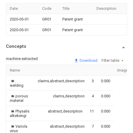
Date
Code
Title
Description
2020-05-01
GR01
Patent grant
2020-05-01
GR01
Patent grant
Concepts
machine-extracted
Download
Filter table
Name
Image
claims,abstract,description
3
0.000
welding
porous
claims,description
4
0.000
material
Physalis
abstract,description
11
0.000
alkekengi
Variola
abstract,description
7
0.000
virus