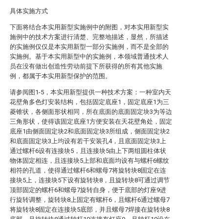
具体实施方式
下面将结合本实用新型实施例中的附图，对本实用新型实
施例中的技术方案进行清楚、完整地描述，显然，所描述
的实施例仅仅是本实用新型一部分实施例，而不是全部的
实施例。基于本实用新型中的实施例，本领域普通技术人
员在没有做出创造性劳动前提下所获得的所有其他实施
例，都属于本实用新型保护的范围。
请参阅图1-5，本实用新型提供一种技术方案：一种室内天
花壁角多色灯安装结构，包括固定底座1，固定底座1为三
菱锥状，各侧面形状相同，所在底面的底面固定块3为等边
三角形状，使得该固定底座1方便安装在天花壁角处，固定
底座1由侧面固定块2和底面固定块3所组成，侧面固定块2
和底面固定块3上均设有若干安装孔4，且底面固定块3上
通过螺杆6设有连接块5，且连接块5由上下两组圆柱体状
物体固定相连，且连接块5上部和底面均设有与螺杆6螺纹
相符的孔道，使得通过螺杆6和螺母7将旋转块8固定在连
接块5上，连接块5下设有旋转块8，且旋转块8可通过调节
顶部固定的螺杆6和螺母7旋转自身，便于底部的灯座9进
行旋转调整，旋转块8上固定有螺杆6，且螺杆6通过螺母7
将旋转块8固定在连接块5底部，并且螺母7焊接在旋转块8