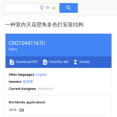
一种室内天花壁角多色灯安装结构
CN210441167U
China
Download PDF
Find Prior Art
Similar
Other languages
English
Inventor
陈国赞
Current Assignee
Individual
Worldwide applications
2019
CN