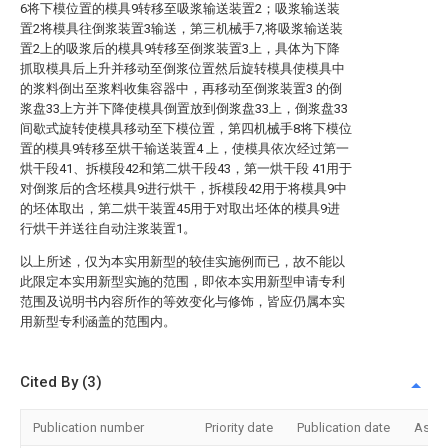
6将下模位置的模具9转移至吸浆输送装置2；吸浆输送装
置2将模具往倒浆装置3输送，第三机械手7,将吸浆输送装
置2上的吸浆后的模具9转移至倒浆装置3上，具体为下降
抓取模具后上升并移动至倒浆位置然后旋转模具使模具中
的浆料倒出至浆料收集容器中，再移动至倒浆装置3 的倒
浆盘33上方并下降使模具倒置放到倒浆盘33上，倒浆盘33
间歇式旋转使模具移动至下模位置，第四机械手8将下模位
置的模具9转移至烘干输送装置4 上，使模具依次经过第一
烘干段41、拆模段42和第二烘干段43，第一烘干段 41用于
对倒浆后的含坯模具9进行烘干，拆模段42用于将模具9中
的坯体取出，第二烘干装置45用于对取出坯体的模具9进
行烘干并送往自动注浆装置1。
以上所述，仅为本实用新型的较佳实施例而已，故不能以
此限定本实用新型实施的范围，即依本实用新型申请专利
范围及说明书内容所作的等效变化与修饰，皆应仍属本实
用新型专利涵盖的范围内。
Cited By (3)
Publication number
Priority date
Publication date
Assi