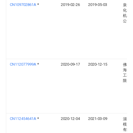
CN109702861A
*
2019-02-26
2019-05-03
泉州
化县
机械
公司
CN112077999A
*
2020-09-17
2020-12-15
佛山
海鑫
工机
限公
CN112454641A
*
2020-12-04
2021-03-09
淄博
模具
有限