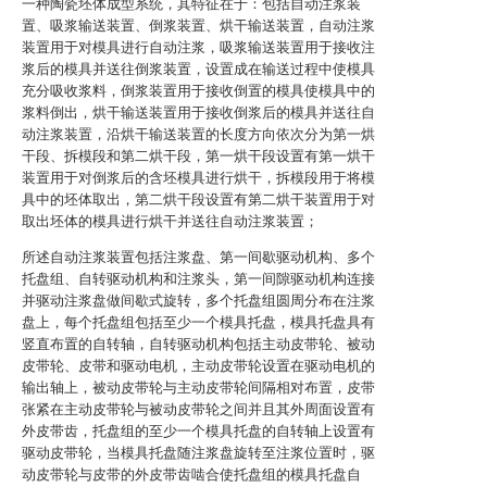
一种陶瓷坯体成型系统，其特征在于：包括自动注浆装
置、吸浆输送装置、倒浆装置、烘干输送装置，自动注浆
装置用于对模具进行自动注浆，吸浆输送装置用于接收注
浆后的模具并送往倒浆装置，设置成在输送过程中使模具
充分吸收浆料，倒浆装置用于接收倒置的模具使模具中的
浆料倒出，烘干输送装置用于接收倒浆后的模具并送往自
动注浆装置，沿烘干输送装置的长度方向依次分为第一烘
干段、拆模段和第二烘干段，第一烘干段设置有第一烘干
装置用于对倒浆后的含坯模具进行烘干，拆模段用于将模
具中的坯体取出，第二烘干段设置有第二烘干装置用于对
取出坯体的模具进行烘干并送往自动注浆装置；
所述自动注浆装置包括注浆盘、第一间歇驱动机构、多个
托盘组、自转驱动机构和注浆头，第一间隙驱动机构连接
并驱动注浆盘做间歇式旋转，多个托盘组圆周分布在注浆
盘上，每个托盘组包括至少一个模具托盘，模具托盘具有
竖直布置的自转轴，自转驱动机构包括主动皮带轮、被动
皮带轮、皮带和驱动电机，主动皮带轮设置在驱动电机的
输出轴上，被动皮带轮与主动皮带轮间隔相对布置，皮带
张紧在主动皮带轮与被动皮带轮之间并且其外周面设置有
外皮带齿，托盘组的至少一个模具托盘的自转轴上设置有
驱动皮带轮，当模具托盘随注浆盘旋转至注浆位置时，驱
动皮带轮与皮带的外皮带齿啮合使托盘组的模具托盘自