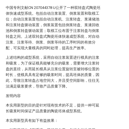
中国专利文献CN 207044378 U公开了一种双转盘式陶瓷坯
体快速成型系统。包括自动注浆装置、倒浆装置和取模工
位；自动注浆装置包括自动注浆机、注浆转盘、浆液储池
和注浆转盘驱动装置，倒浆装置包括倒浆转盘、浆液回收
池和倒浆转盘驱动装置；取模工位布置于注浆转盘与倒浆
转盘之间。上述双转盘式陶瓷坯体快速成型系统，对自动
注浆、注浆等待、倒浆、倒浆等待的工序时间的有效分
配，可实现大量模具的同时处理，提高生产效率。
上述结构的成型系统，采用自动注浆装置进行模具的注浆
和吸浆，为了保证模具能够充分的吸浆，需要增大注浆转
盘的直径，从而延长模具从注浆位置旋转至被转移位置的
时长，使模具具有足够的吸浆时间，提高坯体的质量，因
此，导致注浆转盘占地空间大，并且受空间影响，往往无
法满足吸浆要求，导致产品质量下降。
发明内容
本实用新型的目的是针对现有技术的不足，提供一种可延
长吸浆时间保证产品质量的陶瓷坯体成型系统。
本实用新型具有如下有益效果：