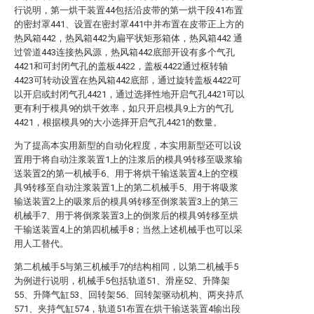
行说明，第一烘干装置44包括沿皮带的第一烘干段41布置
的密封罩441、设置在密封罩441中并布置在皮带正上方的
热风箱442，热风箱442为扁平状矩形箱体，热风箱442 通
过管道443连接热风源，热风箱442底部开设有多个气孔
4421和可封闭气孔的盖板4422，盖板4422通过枢转轴
4423可转动设置在热风箱442底部，通过旋转盖板4422可
以开启或封闭气孔4421，通过选择性地开启气孔4421可以
更有利于模具9的烘干效率，如只开启模具9上方的气孔
4421，根据模具9的大小选择开启气孔4421的数量。
为了提高本实用新型的自动化程度，本实用新型还可以设
置用于将自动注浆装置1上的注浆后的模具9转移至吸浆输
送装置2的第一机械手6、用于将烘干输送装置4上的空模
具9转移至自动注浆装置1上的第二机械手5、用于将吸浆
输送装置2上的吸浆后的模具9转移至倒浆装置3上的第三
机械手7、用于将倒浆装置3上的倒浆后的模具9转移至烘
干输送装置4上的第四机械手8；当然上述机械手也可以采
用人工替代。
第二机械手5与第三机械手7的结构相同，以第二机械手5
为例进行说明，机械手5包括轨道51、滑座52、升降架
55、升降气缸53、回转架56、回转架驱动机构、两夹持爪
571、夹持气缸574，轨道51布置在烘干输送装置4输出段