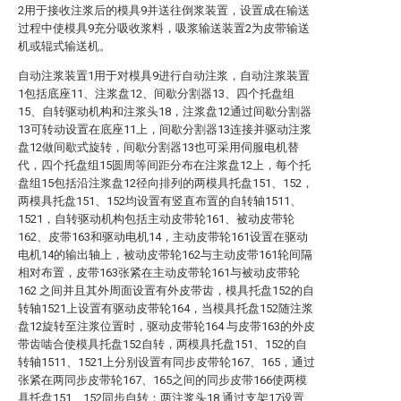
2用于接收注浆后的模具9并送往倒浆装置，设置成在输送
过程中使模具9充分吸收浆料，吸浆输送装置2为皮带输送
机或辊式输送机。
自动注浆装置1用于对模具9进行自动注浆，自动注浆装置
1包括底座11、注浆盘12、间歇分割器13、四个托盘组
15、自转驱动机构和注浆头18，注浆盘12通过间歇分割器
13可转动设置在底座11上，间歇分割器13连接并驱动注浆
盘12做间歇式旋转，间歇分割器13也可采用伺服电机替
代，四个托盘组15圆周等间距分布在注浆盘12上，每个托
盘组15包括沿注浆盘12径向排列的两模具托盘151、152，
两模具托盘151、152均设置有竖直布置的自转轴1511、
1521，自转驱动机构包括主动皮带轮161、被动皮带轮
162、皮带163和驱动电机14，主动皮带轮161设置在驱动
电机14的输出轴上，被动皮带轮162与主动皮带161轮间隔
相对布置，皮带163张紧在主动皮带轮161与被动皮带轮
162 之间并且其外周面设置有外皮带齿，模具托盘152的自
转轴1521上设置有驱动皮带轮164，当模具托盘152随注浆
盘12旋转至注浆位置时，驱动皮带轮164 与皮带163的外皮
带齿啮合使模具托盘152自转，两模具托盘151、152的自
转轴1511、1521上分别设置有同步皮带轮167、165，通过
张紧在两同步皮带轮167、165之间的同步皮带166使两模
具托盘151、152同步自转；两注浆头18 通过支架17设置