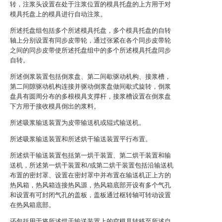
转，注浆头设置在处于注浆位置的模具托盘的上方用于对
模具托盘上的模具进行自动注浆。
所述托盘组包括多个所述模具托盘，多个模具托盘的自转
轴上分别设置有同步皮带轮，通过张紧在各个同步皮带轮
之间的同步皮带使所述托盘组中的多个所述模具托盘同步
自转。
所述倒浆装置包括倒浆盘、第二间歇驱动机构、接浆槽，
第二间隙驱动机构连接并驱动倒浆盘做间歇式旋转，倒浆
盘具有圆周分布的多根模具支撑杆，接浆槽设置在倒浆盘
下方用于接收模具倒出的浆料。
所述吸浆输送装置为皮带输送机或辊式输送机。
所述吸浆输送装置和所述烘干输送装置平行布置。
所述烘干输送装置包括第一烘干装置、第二烘干装置和输
送机，所述第一烘干装置和/或第二烘干装置包括沿输送机
布置的密封罩、设置在密封罩中并布置在输送机正上方的
热风箱，热风箱连接热风源，热风箱底部开设有多个气孔
和设置有可封闭气孔的盖板，盖板通过枢转轴可转动设置
在热风箱底部。
还包括用于将所述烘干输送装置上的空模具转移至所述自