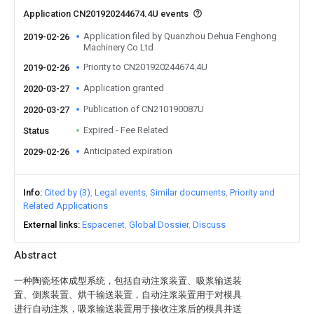
Application CN201920244674.4U events
Application filed by Quanzhou Dehua Fenghong
2019-02-26
Machinery Co Ltd
Priority to CN201920244674.4U
2019-02-26
Application granted
2020-03-27
Publication of CN210190087U
2020-03-27
Expired - Fee Related
Status
Anticipated expiration
2029-02-26
Info
Cited by (3)
Legal events
Similar documents
Priority and
Related Applications
External links
Espacenet
Global Dossier
Discuss
Abstract
一种陶瓷坯体成型系统，包括自动注浆装置、吸浆输送装
置、倒浆装置、烘干输送装置，自动注浆装置用于对模具
进行自动注浆，吸浆输送装置用于接收注浆后的模具并送