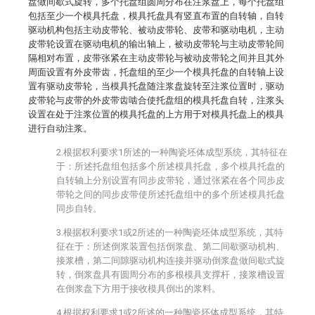
盘做间歇式旋转，多个托盘组圆周分布在注浆盘上，每个托盘组
包括至少一个模具托盘，模具托盘具有竖直布置的自转轴，自转
驱动机构包括主动皮带轮、被动皮带轮、皮带和驱动电机，主动
皮带轮设置在驱动电机的输出轴上，被动皮带轮与主动皮带轮间
隔相对布置，皮带张紧在主动皮带轮与被动皮带轮之间并且其外
周面设置有外皮带齿，托盘组的至少一个模具托盘的自转轴上设
置有驱动皮带轮，当模具托盘随注浆盘旋转至注浆位置时，驱动
皮带轮与皮带的外皮带齿啮合使托盘组的模具托盘自转，注浆头
设置在处于注浆位置的模具托盘的上方用于对模具托盘上的模具
进行自动注浆。
2.根据权利要求1所述的一种陶瓷坯体成型系统，其特征在
于：所述托盘组包括多个所述模具托盘，多个模具托盘的
自转轴上分别设置有同步皮带轮，通过张紧在各个同步皮
带轮之间的同步皮带使所述托盘组中的多个所述模具托盘
同步自转。
3.根据权利要求1或2所述的一种陶瓷坯体成型系统，其特
征在于：所述倒浆装置包括倒浆盘、第二间歇驱动机构、
接浆槽，第二间隙驱动机构连接并驱动倒浆盘做间歇式旋
转，倒浆盘具有圆周分布的多根模具支撑杆，接浆槽设置
在倒浆盘下方用于接收模具倒出的浆料。
4.根据权利要求1或2所述的一种陶瓷坯体成型系统，其特