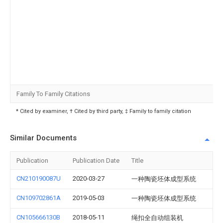
Family To Family Citations
* Cited by examiner, † Cited by third party, ‡ Family to family citation
Similar Documents
Publication
Publication Date
Title
CN210190087U
2020-03-27
一种陶瓷坯体成型系统
CN109702861A
2019-05-03
一种陶瓷坯体成型系统
CN105666130B
2018-05-11
绳扣全自动组装机