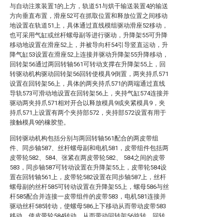
与自动注浆装置1的上方，轨道51与烘干输送装置4的输送
方向垂直布置，滑座52可在抓取位置和释放位置之间移动
地设置在轨道51上，具体通过直线模组驱动滑座52移动，
也可采用气缸或丝杆螺母副等进行驱动，升降架55可升降
移动地设置在滑座52上，并被导向杆54引导竖直运动，升
降气缸53设置在滑座52上连接并驱动升降架55升降移动，
回转架56通过两回转轴561可转动支撑在升降架55上，回
转驱动机构驱动回转架56回转使模具9倒置，两夹持爪571
设置在回转架56上，具体的两夹持爪571的两端通过直线
导轨573可滑动地设置在回转架56上，夹持气缸574连接并
驱动两夹持爪571相对开合以释放模具9或夹紧模具9，夹
持爪571上设置有两个夹持部572，夹持部572设置有用于
接触模具9的橡胶垫。
回转驱动机构包括分别与两回转轴561配合的两皮带组
件、同步轴587、丝杆螺母副和电机581，皮带组件包括两
皮带轮582、584、张紧在两皮带轮582、 584之间的皮带
583，同步轴587可转动设置在升降架55上，皮带轮584设
置在回转轴561上，皮带轮582设置在同步轴587上，丝杆
螺母副的丝杆585可转动设置在升降架55上，螺母586与丝
杆585配合并连接一皮带组件的皮带583，电机581连接并
驱动丝杆585转动，使螺母586上下移动从而带动皮带583
移动，使皮带轮584转动，从而带动回转架56旋转，回转