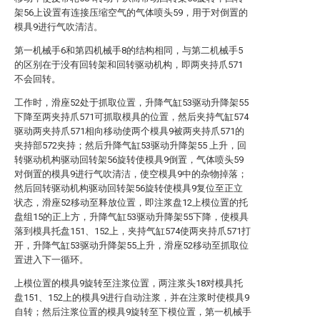
架56上设置有连接压缩空气的气体喷头59，用于对倒置的
模具9进行气吹清洁。
第一机械手6和第四机械手8的结构相同，与第二机械手5
的区别在于没有回转架和回转驱动机构，即两夹持爪571
不会回转。
工作时，滑座52处于抓取位置，升降气缸53驱动升降架55
下降至两夹持爪571可抓取模具的位置，然后夹持气缸574
驱动两夹持爪571相向移动使两个模具9被两夹持爪571的
夹持部572夹持；然后升降气缸53驱动升降架55 上升，回
转驱动机构驱动回转架56旋转使模具9倒置，气体喷头59
对倒置的模具9进行气吹清洁，使空模具9中的杂物掉落；
然后回转驱动机构驱动回转架56旋转使模具9复位至正立
状态，滑座52移动至释放位置，即注浆盘12上模位置的托
盘组15的正上方，升降气缸53驱动升降架55下降，使模具
落到模具托盘151、152上，夹持气缸574使两夹持爪571打
开，升降气缸53驱动升降架55上升，滑座52移动至抓取位
置进入下一循环。
上模位置的模具9旋转至注浆位置，两注浆头18对模具托
盘151、152上的模具9进行自动注浆，并在注浆时使模具9
自转；然后注浆位置的模具9旋转至下模位置，第一机械手