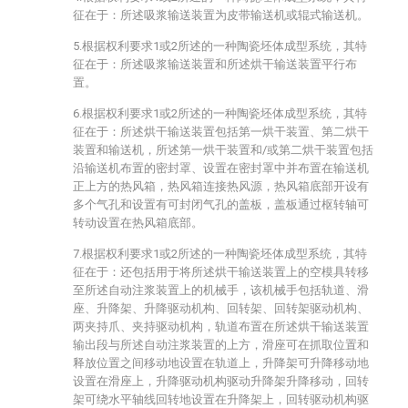
征在于：所述吸浆输送装置为皮带输送机或辊式输送机。
5.根据权利要求1或2所述的一种陶瓷坯体成型系统，其特
征在于：所述吸浆输送装置和所述烘干输送装置平行布
置。
6.根据权利要求1或2所述的一种陶瓷坯体成型系统，其特
征在于：所述烘干输送装置包括第一烘干装置、第二烘干
装置和输送机，所述第一烘干装置和/或第二烘干装置包括
沿输送机布置的密封罩、设置在密封罩中并布置在输送机
正上方的热风箱，热风箱连接热风源，热风箱底部开设有
多个气孔和设置有可封闭气孔的盖板，盖板通过枢转轴可
转动设置在热风箱底部。
7.根据权利要求1或2所述的一种陶瓷坯体成型系统，其特
征在于：还包括用于将所述烘干输送装置上的空模具转移
至所述自动注浆装置上的机械手，该机械手包括轨道、滑
座、升降架、升降驱动机构、回转架、回转架驱动机构、
两夹持爪、夹持驱动机构，轨道布置在所述烘干输送装置
输出段与所述自动注浆装置的上方，滑座可在抓取位置和
释放位置之间移动地设置在轨道上，升降架可升降移动地
设置在滑座上，升降驱动机构驱动升降架升降移动，回转
架可绕水平轴线回转地设置在升降架上，回转驱动机构驱