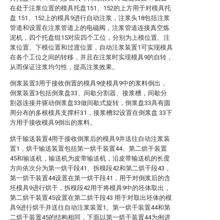
在处于注浆位置的模具托盘151、152的上方用于对模具托
盘 151、152上的模具9进行自动注浆，注浆头18包括注浆
管道和设置在注浆管道上的电磁阀，注浆管道连接真空炼
泥机，四个托盘组15对应四个工位，分别为上模位置、注
浆位置、下模位置和过渡位置，自动注浆装置1可实现模具
在各个工位之间的转移，并且在注浆时实现模具9的自转，
从而保证注浆均匀性，提高注浆效果。
倒浆装置3用于接收倒置的模具9使模具9中的浆料倒出，
倒浆装置3包括倒浆盘33、间歇分割器、接浆槽，间歇分
割器连接并驱动倒浆盘33做间歇式旋转，倒浆盘33具有圆
周分布的多根模具支撑杆31，接浆槽32设置在倒浆盘 33下
方用于接收模具9倒出的浆料。
烘干输送装置4用于接收倒浆后的模具9并送往自动注浆装
置1，烘干输送装置包括第一烘干装置44、第二烘干装置
45和输送机，输送机为皮带输送机，沿皮带输送机的长度
方向依次分为第一烘干段41、拆模段42和第二烘干段43，
第一烘干装置44设置在第一烘干段41，用于对倒浆后的含
坯模具9进行烘干，拆模段42用于将模具9中的坯体取出，
第二烘干装置45设置在第二烘干段43 用于对取出坯体的模
具9进行烘干并送往自动注浆装置1。第一烘干装置44和第
二烘干装置45的结构相同，下面以第一烘干装置44为例进