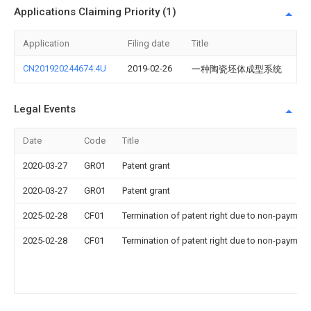
Applications Claiming Priority (1)
Application
Filing date
Title
CN201920244674.4U
2019-02-26
一种陶瓷坯体成型系统
Legal Events
Date
Code
Title
2020-03-27
GR01
Patent grant
2020-03-27
GR01
Patent grant
2025-02-28
CF01
Termination of patent right due to non-payment
2025-02-28
CF01
Termination of patent right due to non-payment