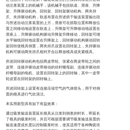
动注浆装置上的机械手，该机械手包括轨道、滑座、升降
架、升降驱动机构、回转架、回转架驱动机构、两夹持
爪、夹持驱动机构，轨道布置在所述烘干输送装置输出段
与所述自动注浆装置的上方，滑座可在抓取位置和释放位
置之间移动地设置在轨道上，升降架可升降移动地设置在
滑座上，升降驱动机构驱动升降架升降移动，回转架可绕
水平轴线回转地设置在升降架上，回转驱动机构驱动回转
架回转使模具倒置，两夹持爪设置在回转架上，夹持驱动
机构可驱动两夹持爪相对开合以释放模具或夹紧模具。
所述回转驱动机构包括两皮带轮、张紧在两皮带轮之间的
皮带、连接并驱动皮带移动的丝杆螺母副、连接并驱动丝
杆螺母副的电机、设置在回转架上的回转轴，其中一皮带
轮设置在回转架的回转轴上。
所述回转架上设置有连接压缩空气的气体喷头，用于对倒
置的模具进行气吹清洁。
本实用新型具有如下有益效果：
通过吸浆输送装置延长模具从注浆到倒浆的时长，即延长
了模具的吸浆时间，并且可根据需要调节吸浆输送装置的
输送速度或长度以控制吸浆时长，使其适用于各种陶瓷坯