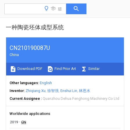
一种陶瓷坯体成型系统
CN210190087U
China
Download PDF
Find Prior Art
Similar
Other languages
English
Inventor
Zhiqiang Xu
徐智强
Enshui Lin
林恩水
Current Assignee
Quanzhou Dehua Fenghong Machinery Co Ltd
Worldwide applications
2019
CN