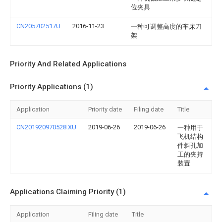
位夹具
CN205702517U
2016-11-23
一种可调整高度的车床刀
架
Priority And Related Applications
Priority Applications (1)
Application
Priority date
Filing date
Title
CN201920970528.XU
2019-06-26
2019-06-26
一种用于
飞机结构
件斜孔加
工的夹持
装置
Applications Claiming Priority (1)
Application
Filing date
Title