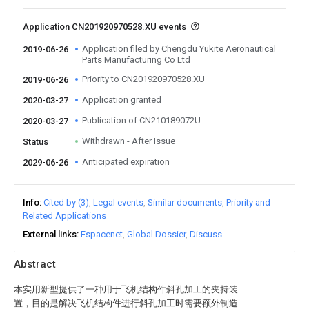
Application CN201920970528.XU events
Application filed by Chengdu Yukite Aeronautical
2019-06-26
Parts Manufacturing Co Ltd
Priority to CN201920970528.XU
2019-06-26
Application granted
2020-03-27
Publication of CN210189072U
2020-03-27
Withdrawn - After Issue
Status
Anticipated expiration
2029-06-26
Info
Cited by (3)
Legal events
Similar documents
Priority and
Related Applications
External links
Espacenet
Global Dossier
Discuss
Abstract
本实用新型提供了一种用于飞机结构件斜孔加工的夹持装
置，目的是解决飞机结构件进行斜孔加工时需要额外制造