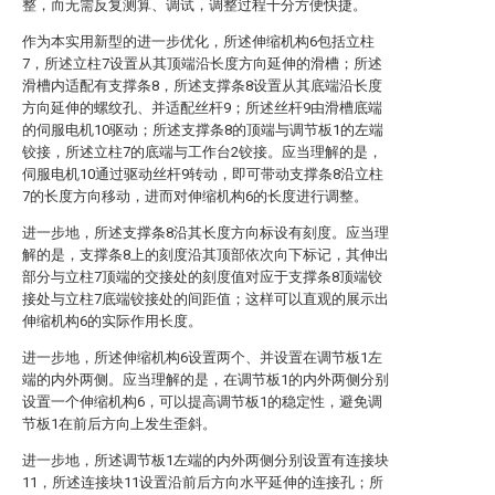
整，而无需反复测算、调试，调整过程十分方便快捷。
作为本实用新型的进一步优化，所述伸缩机构6包括立柱
7，所述立柱7设置从其顶端沿长度方向延伸的滑槽；所述
滑槽内适配有支撑条8，所述支撑条8设置从其底端沿长度
方向延伸的螺纹孔、并适配丝杆9；所述丝杆9由滑槽底端
的伺服电机10驱动；所述支撑条8的顶端与调节板1的左端
铰接，所述立柱7的底端与工作台2铰接。应当理解的是，
伺服电机10通过驱动丝杆9转动，即可带动支撑条8沿立柱
7的长度方向移动，进而对伸缩机构6的长度进行调整。
进一步地，所述支撑条8沿其长度方向标设有刻度。应当理
解的是，支撑条8上的刻度沿其顶部依次向下标记，其伸出
部分与立柱7顶端的交接处的刻度值对应于支撑条8顶端铰
接处与立柱7底端铰接处的间距值；这样可以直观的展示出
伸缩机构6的实际作用长度。
进一步地，所述伸缩机构6设置两个、并设置在调节板1左
端的内外两侧。应当理解的是，在调节板1的内外两侧分别
设置一个伸缩机构6，可以提高调节板1的稳定性，避免调
节板1在前后方向上发生歪斜。
进一步地，所述调节板1左端的内外两侧分别设置有连接块
11，所述连接块11设置沿前后方向水平延伸的连接孔；所