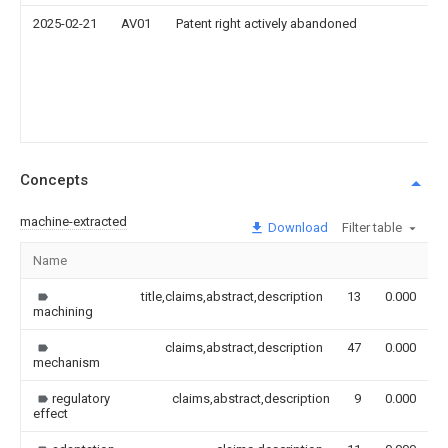
2025-02-21
AV01
Patent right actively abandoned
Concepts
machine-extracted
Download
Filter table
Name
I
title,claims,abstract,description
13
0.000
machining
claims,abstract,description
47
0.000
mechanism
regulatory
claims,abstract,description
9
0.000
effect