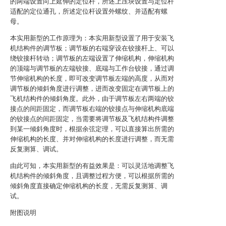
的两端设置向上延伸的定位杆，所述上压块设置与定位杆
适配的定位通孔，所述定位杆设置外螺纹、并适配有螺
母。
本实用新型的工作原理为：本实用新型设置了用于安装飞
机结构件的调节板；调节板的右端穿设在铰接杆上、可以
绕铰接杆转动；调节板的左端设置了伸缩机构，伸缩机构
的顶端与调节板的左端铰接、底端与工作台铰接，通过调
节伸缩机构的长度，即可改变调节板左端的高度，从而对
调节板的倾斜角度进行调整，进而改变固定在调节板上的
飞机结构件的倾斜角度。此外，由于调节板左右两端的铰
接点的间距固定，而调节板右端的铰接点与伸缩机构底端
的铰接点的间距固定，当需要将调节板及飞机结构件调整
到某一倾斜角度时，根据余弦定理，可以直接算出所需的
伸缩机构的长度、并对伸缩机构的长度进行调整，而无需
反复测算、调试。
由此可知，本实用新型的有益效果是：可以灵活地调整飞
机结构件的倾斜角度，且调整过程方便，可以根据所需的
倾斜角度直接确定伸缩机构的长度，无需反复测算、调
试。
附图说明