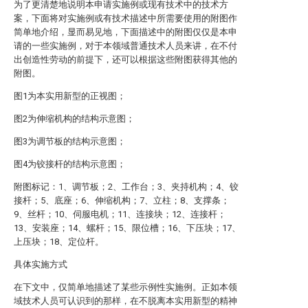
为了更清楚地说明本申请实施例或现有技术中的技术方
案，下面将对实施例或有技术描述中所需要使用的附图作
简单地介绍，显而易见地，下面描述中的附图仅仅是本申
请的一些实施例，对于本领域普通技术人员来讲，在不付
出创造性劳动的前提下，还可以根据这些附图获得其他的
附图。
图1为本实用新型的正视图；
图2为伸缩机构的结构示意图；
图3为调节板的结构示意图；
图4为铰接杆的结构示意图；
附图标记：1、调节板；2、工作台；3、夹持机构；4、铰
接杆；5、底座；6、伸缩机构；7、立柱；8、支撑条；
9、丝杆；10、伺服电机；11、连接块；12、连接杆；
13、安装座；14、螺杆；15、限位槽；16、下压块；17、
上压块；18、定位杆。
具体实施方式
在下文中，仅简单地描述了某些示例性实施例。正如本领
域技术人员可认识到的那样，在不脱离本实用新型的精神