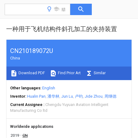
一种用于飞机结构件斜孔加工的夹持装置
CN210189072U
China
Download PDF
Find Prior Art
Similar
Other languages
English
Inventor
Hualin Pan
潘华林
Jun Lu
卢钧
Jide Zhou
周继德
Current Assignee
Chengdu Yuyuan Aviation Intelligent
Manufacturing Co ltd
Worldwide applications
2019
CN