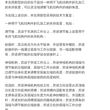
本实用新型的目的在于提供一种用于飞机结构件斜孔加工
的夹持装置，可以灵活地调整飞机结构件的倾斜角度。
为实现上述目的，本实用新型采用的技术方案是：
一种用于飞机结构件斜孔加工的夹持装置，包括：
调节板，其设于车床的工作台上，所述调节板上设置用于
夹持飞机结构件的夹持机构；
铰接杆，其沿前后方向水平延伸、并设置有外螺纹，所述
铰接杆的一端通过底座与工作台固接、另一端适配有螺
母，所述调节板的右端穿设在铰接杆上；
伸缩机构，其设于所述工作台上，所述伸缩机构的顶端与
调节板的左端铰接、底端与工作台铰接，所述伸缩机构通
过调节自身长度来调整安装板左端的高度；所述铰接杆的
高度与伸缩机构底端铰接部的高度相同。
优选的，所述伸缩机构包括立柱，所述立柱设置从其顶端
沿长度方向延伸的滑槽；所述滑槽内适配有支撑条，所述
支撑条设置从其底端沿长度方向延伸的螺纹孔、并适配丝
杆；所述丝杆由滑槽底端的伺服电机驱动；所述支撑条的
顶端与调节板的左端铰接，所述立柱的底端与工作台铰
接。