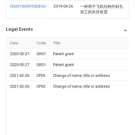
CN201920970528.XU
2019-06-26
一种用于飞机结构件斜孔
加工的夹持装置
Legal Events
Date
Code
Title
2020-03-27
GR01
Patent grant
2020-03-27
GR01
Patent grant
2021-02-26
CP03
Change of name, title or address
2021-02-26
CP03
Change of name, title or address