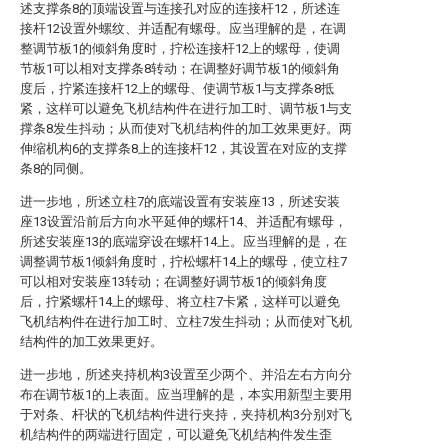
述支撑条8的顶端设置与连接孔对应的连接杆12，所述连
接杆12设置外螺纹、并适配有螺母。应当理解的是，在调
整调节板1的倾斜角度时，拧松连接杆12上的螺母，使调
节板1可以相对支撑条8转动；在调整好调节板1的倾斜角
度后，拧紧连接杆12上的螺母、使调节板1与支撑条8抵
紧，这样可以避免飞机结构件在进行加工时、调节板1与支
撑条8发生抖动；从而使对飞机结构件的加工效果更好。两
伸缩机构6的支撑条8上的连接杆12，其设置在对应的支撑
条8的同侧。
进一步地，所述立柱7的底端设置有安装座13，所述安装
座13设置沿前后方向水平延伸的螺杆14、并适配有螺母，
所述安装座13的底端穿设在螺杆14上。应当理解的是，在
调整调节板1倾斜角度时，拧松螺杆14上的螺母，使立柱7
可以相对安装座13转动；在调整好调节板1的倾斜角度
后，拧紧螺杆14上的螺母、将立柱7卡紧，这样可以避免
飞机结构件在进行加工时、立柱7发生抖动；从而使对飞机
结构件的加工效果更好。
进一步地，所述夹持机构3设置至少两个、并沿左右方向分
布在调节板1的上表面。应当理解的是，本实用新型主要用
于对条、杆状的飞机结构件进行夹持，夹持机构3分别对飞
机结构件的两端进行固定，可以避免飞机结构件发生歪