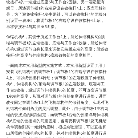
铰接杆4的一端通过底座5与工作台2固接、另一端适配有
螺母，所述调节板1的右端穿设在铰接杆4上；应当理解的
是，为了避免铰接杆4发生歪斜，可以在铰接杆4的两端分
别设置一底座5；将调节板1的右端穿设在铰接杆4上后，
再将铰接杆4与其底座5固接。
伸缩机构6，其设于所述工作台2上，所述伸缩机构6的顶
端与调节板1的左端铰接、底端与工作台2铰接，所述伸缩
机构6通过调节自身长度来调整安装板左端的高度；所述铰
接杆4的高度与伸缩机构6底端铰接部的高度相同。
下面阐述本实用新型的实施方式，本实用新型设置了用于
安装飞机结构件的调节板1；调节板1的右端穿设在铰接杆
4上、可以绕铰接杆4转动；调节板1的左端设置了伸缩机
构6，伸缩机构6的顶端与调节板1的左端铰接、底端与工
作台2铰接，通过调节伸缩机构6的长度，即可改变调节板
1左端的高度，从而对调节板1的倾斜角度进行调整，进而
改变固定在调节板1上的飞机结构件的倾斜角度、实现对飞
机结构件倾斜角度的灵活调整。此外，由于调节板1左右两
端的铰接点的间距固定，而调节板1右端的铰接点与伸缩机
构6底端的铰接点的间距固定，当需要将调节板1及飞机结
构件调整到某一倾斜角度时，根据余弦定理，可以直接算
出所需的伸缩机构6的长度、并对伸缩机构6的长度进行调