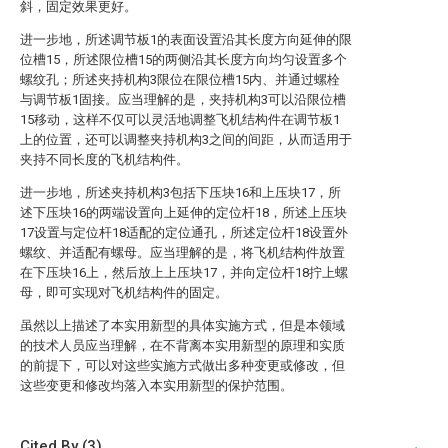
斜，固定效果更好。
进一步地，所述调节板1的表面设置沿其长度方向延伸的限
位槽15，所述限位槽15的两侧沿其长度方向均匀设置多个
螺纹孔；所述夹持机构3限位在限位槽15内、并通过螺栓
与调节板1固接。应当理解的是，夹持机构3可以沿限位槽
15移动，这样不仅可以灵活地调整飞机结构件在调节板1
上的位置，还可以调整夹持机构3之间的间距，从而适用于
夹持不同长度的飞机结构件。
进一步地，所述夹持机构3包括下压块16和上压块17，所
述下压块16的两端设置向上延伸的定位杆18，所述上压块
17设置与定位杆18适配的定位通孔，所述定位杆18设置外
螺纹、并适配有螺母。应当理解的是，将飞机结构件放置
在下压块16上，然后放上上压块17，并向定位杆18拧上螺
母，即可实现对飞机结构件的固定。
虽然以上描述了本实用新型的具体实施方式，但是本领域
的技术人员应当理解，在不背离本实用新型的原理和实质
的前提下，可以对这些实施方式做出多种变更或修改，但
这些变更和修改均落入本实用新型的保护范围。
Cited By (3)