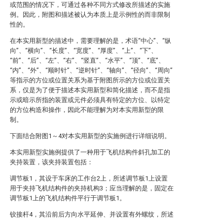
或范围的情况下，可通过各种不同方式修改所描述的实施
例。因此，附图和描述被认为本质上是示例性的而非限制
性的。
在本实用新型的描述中，需要理解的是，术语“中心”、“纵
向”、“横向”、“长度”、“宽度”、“厚度”、“上”、“下”、
“前”、“后”、“左”、“右”、“竖直”、“水平”、“顶”、“底”、
“内”、“外”、“顺时针”、“逆时针”、“轴向”、“径向”、“周向”
等指示的方位或位置关系为基于附图所示的方位或位置关
系，仅是为了便于描述本实用新型和简化描述，而不是指
示或暗示所指的装置或元件必须具有特定的方位、以特定
的方位构造和操作，因此不能理解为对本实用新型的限
制。
下面结合附图1～4对本实用新型的实施例进行详细说明。
本实用新型实施例提供了一种用于飞机结构件斜孔加工的
夹持装置，该夹持装置包括：
调节板1，其设于车床的工作台2上，所述调节板1上设置
用于夹持飞机结构件的夹持机构3；应当理解的是，固定在
调节板1上的飞机结构件平行于调节板1。
铰接杆4，其沿前后方向水平延伸、并设置有外螺纹，所述