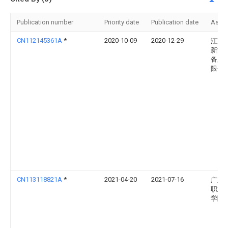
Publication number
Priority date
Publication date
Assi
CN112145361A
*
2020-10-09
2020-12-29
江苏
新能
备股
限公
CN113118821A
*
2021-04-20
2021-07-16
广东
职业
学院