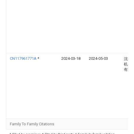
CN117961771A
*
2024-03-18
2024-05-03
沈阳
机械
有限
Family To Family Citations