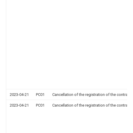
2023-04-21
PC01
Cancellation of the registration of the contract 
2023-04-21
PC01
Cancellation of the registration of the contract 