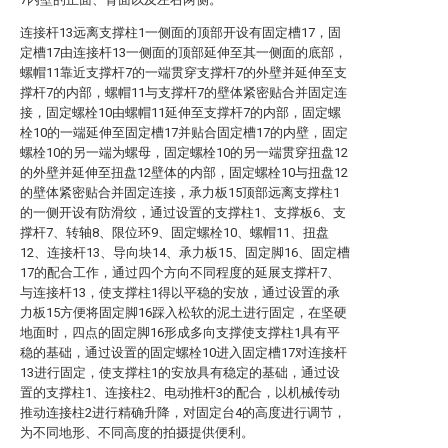
连接杆13远离支撑柱1一侧面的顶部开设有固定槽17，固
定槽17由连接杆13一侧面的顶部延伸至其一侧面的底部，
螺帽11靠近支撑杆7的一端贯穿支撑杆7的外壁并延伸至支
撑杆7的内部，螺帽11与支撑杆7的壁体紧密贴合并固定连
接，固定螺栓10由螺帽11延伸至支撑杆7的内部，固定螺
栓10的一端延伸至固定槽17并贴合固定槽17的内壁，固定
螺栓10的另一端为螺母，固定螺栓10的另一端贯穿扭盘12
的外壁并延伸至扭盘12壁体的内部，固定螺栓10与扭盘12
的壁体紧密贴合并固定连接，承力板15顶部远离支撑柱1
的一侧开设有防滑纹，通过设置的支撑柱1、支撑板6、支
撑杆7、转轴8、限位环9、固定螺栓10、螺帽11、扭盘
12、连接杆13、导向块14、承力板15、固定脚16、固定槽
17的配合工作，通过四个方向不同程度的延展支撑杆7、
与连接杆13，使支撑柱1得以平稳的安放，通过设置的承
力板15方便将固定脚16踩入松软的泥土进行固定，在坚硬
地面时，四点的固定脚16形成多向支撑使支撑柱1具有平
稳的基础，通过设置的固定螺栓10进入固定槽17对连接杆
13进行固定，使支撑柱1的安放具有稳定的基础，通过设
置的支撑柱1、连接柱2、电动推杆3的配合，以机械传动
推动连接柱2进行精确升降，对固定台4的高度进行调节，
为不同地形、不同高度的拍摄提供便利。