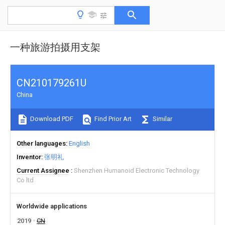
一种旅游拍摄用支架
CN210179261U
China
Download PDF
Find Prior Art
Similar
Other languages
English
Inventor
张明礼
Current Assignee
Shenzhen Humanoid Electronic Technology
Co ltd
Worldwide applications
2019
CN