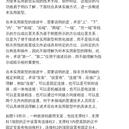
为使本实用新型实现的技术手段、创作特征、达成目的与
功效易于明白了解，下面结合具体实施方式，进一步阐述
本实用新型。
在本实用新型的描述中，需要说明的是，术语“上”、“下”、
“内”、“外”“前端”、“后端”、“两端”、“一端”、“另一端”等指
示的方位或位置关系为基于附图所示的方位或位置关系，
仅是为了便于描述本实用新型和简化描述，而不是指示或
暗示所指的装置或元件必须具有特定的方位、以特定的方
位构造和操作，因此不能理解为对本实用新型的限制。此
外，术语“第一”、“第二”仅用于描述目的，而不能理解为指
示或暗示相对重要性。
在本实用新型的描述中，需要说明的是，除非另有明确的
规定和限定，术语“安装”、“设置有”、“连接”等，应做广义
理解，例如“连接”，可以是固定连接，也可以是可拆卸连
接，或一体地连接；可以是机械连接，也可以是电连接；
可以是直接相连，也可以通过中间媒介间接相连，可以是
两个元件内部的连通。对于本领域的普通技术人员而言，
可以具体情况理解上述术语在本实用新型中的具体含义。
如图1-3所示，一种旅游拍摄用支架，包括支撑柱1，支撑
柱1顶部的正中设置有连接柱2，支撑柱1内壁底部的正中
固定安装有电动推杆3，连接柱2的顶部设置有固定台4，