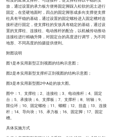
程度的延展支撑杆、与连接杆，使支撑柱得以平稳的安
放，通过设置的承力板方便将固定脚踩入松软的泥土进行
固定，在坚硬地面时，四点的固定脚形成多向支撑使支撑
柱具有平稳的基础，通过设置的固定螺栓进入固定槽对连
接杆进行固定，使支撑柱的安放具有稳定的基础，通过设
置的支撑柱、连接柱、电动推杆的配合，以机械传动推动
连接柱进行精确升降，对固定台的高度进行调节，为不同
地形、不同高度的拍摄提供便利。
附图说明
图1是本实用新型正剖视图的结构示意图；
图2是本实用新型支撑杆正剖视图的结构示意图；
图3是本实用新型图2中A处的放大图。
图中：1、支撑柱；2、连接柱；3、电动推杆；4、固定
台；5、承接块；6、支撑板；7、支撑杆；8、转轴；9、
限位环；10、固定螺栓；11、螺帽；12、扭盘；13、连接
杆；14、导向块；15、承力板；16、固定脚；17、固定
槽。
具体实施方式