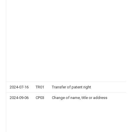
2024-07-16
TR01
Transfer of patent right
2024-09-06
CP03
Change of name, title or address