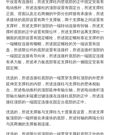
中设置有连接柱，所述支撑柱内壁底部的正中固定安装有
电动推杆，所述连接柱的顶部设置有固定台，所述支撑柱
正面、背面以及左右两侧的中部分别焊接有承接块，所述
承接块的底部设置有两个支撑板，两个支撑板之间设置有
支撑杆，所述支撑杆顶部的一端转动连接有转轴，所述支
撑杆底部的正中设置有限位环，所述支撑杆远离支撑柱一
侧面的底部设置有固定螺栓，所述固定螺栓靠近支撑杆的
一端螺纹连接有螺帽，所述固定螺栓的另一端设置有扭
盘，所述限位环的底部设置有连接杆，所述连接杆顶部的
一端固定连接有导向块，所述连接杆底部的一端固定连接
有承力板，所述承力板底部靠近支撑柱的一侧固定安装有
固定脚。
优选的，所述连接柱底部的一端贯穿支撑柱顶部的外壁并
延伸至支撑柱的内部，所述连接柱与支撑柱的壁体相贴
合，所述电动推杆的顶部延伸有输出轴，所述电动推杆顶
部输出轴的末端通过键连接在连接柱底部的正中，所述连
接柱顶部的一端固定连接在固定台底部的正中。
优选的，所述支撑板与支撑柱九十度垂直设置，所述支撑
板顶部的一端焊接在承接块的底部，所述转轴的两端分别
与其两侧的支撑板相连接。
优选的，所述限位环顶部的一端贯穿支撑杆底部正中的外