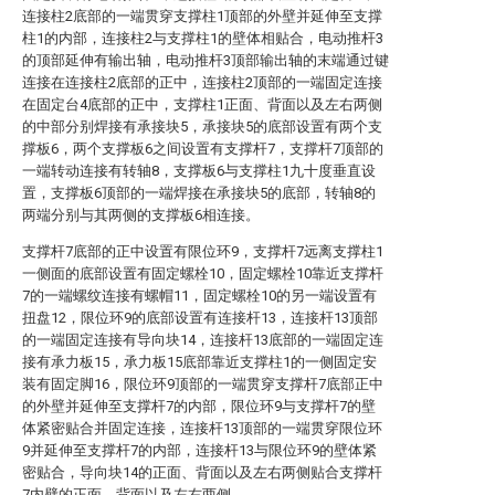
连接柱2底部的一端贯穿支撑柱1顶部的外壁并延伸至支撑
柱1的内部，连接柱2与支撑柱1的壁体相贴合，电动推杆3
的顶部延伸有输出轴，电动推杆3顶部输出轴的末端通过键
连接在连接柱2底部的正中，连接柱2顶部的一端固定连接
在固定台4底部的正中，支撑柱1正面、背面以及左右两侧
的中部分别焊接有承接块5，承接块5的底部设置有两个支
撑板6，两个支撑板6之间设置有支撑杆7，支撑杆7顶部的
一端转动连接有转轴8，支撑板6与支撑柱1九十度垂直设
置，支撑板6顶部的一端焊接在承接块5的底部，转轴8的
两端分别与其两侧的支撑板6相连接。
支撑杆7底部的正中设置有限位环9，支撑杆7远离支撑柱1
一侧面的底部设置有固定螺栓10，固定螺栓10靠近支撑杆
7的一端螺纹连接有螺帽11，固定螺栓10的另一端设置有
扭盘12，限位环9的底部设置有连接杆13，连接杆13顶部
的一端固定连接有导向块14，连接杆13底部的一端固定连
接有承力板15，承力板15底部靠近支撑柱1的一侧固定安
装有固定脚16，限位环9顶部的一端贯穿支撑杆7底部正中
的外壁并延伸至支撑杆7的内部，限位环9与支撑杆7的壁
体紧密贴合并固定连接，连接杆13顶部的一端贯穿限位环
9并延伸至支撑杆7的内部，连接杆13与限位环9的壁体紧
密贴合，导向块14的正面、背面以及左右两侧贴合支撑杆
7内壁的正面、背面以及左右两侧。