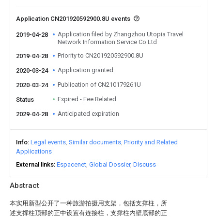
Application CN201920592900.8U events
Application filed by Zhangzhou Utopia Travel
2019-04-28
Network Information Service Co Ltd
Priority to CN201920592900.8U
2019-04-28
Application granted
2020-03-24
Publication of CN210179261U
2020-03-24
Expired - Fee Related
Status
Anticipated expiration
2029-04-28
Info
Legal events
Similar documents
Priority and Related
Applications
External links
Espacenet
Global Dossier
Discuss
Abstract
本实用新型公开了一种旅游拍摄用支架，包括支撑柱，所
述支撑柱顶部的正中设置有连接柱，支撑柱内壁底部的正