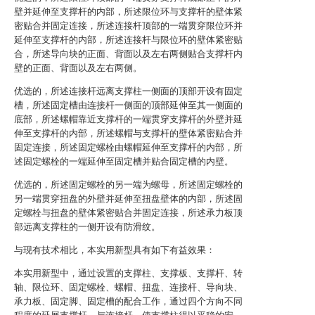
壁并延伸至支撑杆的内部，所述限位环与支撑杆的壁体紧
密贴合并固定连接，所述连接杆顶部的一端贯穿限位环并
延伸至支撑杆的内部，所述连接杆与限位环的壁体紧密贴
合，所述导向块的正面、背面以及左右两侧贴合支撑杆内
壁的正面、背面以及左右两侧。
优选的，所述连接杆远离支撑柱一侧面的顶部开设有固定
槽，所述固定槽由连接杆一侧面的顶部延伸至其一侧面的
底部，所述螺帽靠近支撑杆的一端贯穿支撑杆的外壁并延
伸至支撑杆的内部，所述螺帽与支撑杆的壁体紧密贴合并
固定连接，所述固定螺栓由螺帽延伸至支撑杆的内部，所
述固定螺栓的一端延伸至固定槽并贴合固定槽的内壁。
优选的，所述固定螺栓的另一端为螺母，所述固定螺栓的
另一端贯穿扭盘的外壁并延伸至扭盘壁体的内部，所述固
定螺栓与扭盘的壁体紧密贴合并固定连接，所述承力板顶
部远离支撑柱的一侧开设有防滑纹。
与现有技术相比，本实用新型具有如下有益效果：
本实用新型中，通过设置的支撑柱、支撑板、支撑杆、转
轴、限位环、固定螺栓、螺帽、扭盘、连接杆、导向块、
承力板、固定脚、固定槽的配合工作，通过四个方向不同