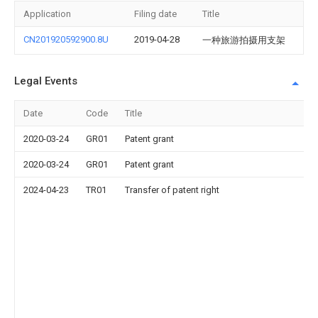
Application
Filing date
Title
CN201920592900.8U
2019-04-28
一种旅游拍摄用支架
Legal Events
Date
Code
Title
2020-03-24
GR01
Patent grant
2020-03-24
GR01
Patent grant
2024-04-23
TR01
Transfer of patent right