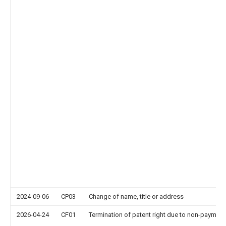
2024-09-06
CP03
Change of name, title or address
2026-04-24
CF01
Termination of patent right due to non-payment