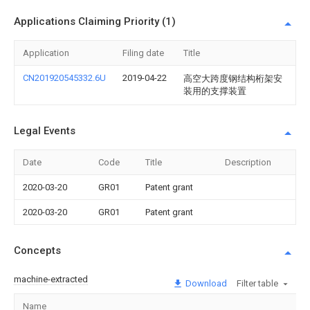
Applications Claiming Priority (1)
Application
Filing date
Title
CN201920545332.6U
2019-04-22
高空大跨度钢结构桁架安
装用的支撑装置
Legal Events
Date
Code
Title
Description
2020-03-20
GR01
Patent grant
2020-03-20
GR01
Patent grant
Concepts
machine-extracted
Download
Filter table
Name