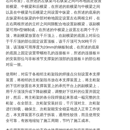
右向布置)，在所述的左纵梁与右纵梁之间均布地固定设置
前横梁、中横梁和后横梁，在所述的前横梁与中横梁之间
以及在中横梁与后横梁之间设置中纵梁，在所述的底座的
左纵梁和右纵梁的中部对称地固定设置左右两根立杆，在
左右两根所述的立杆之间间隙配合地设置副横梁，该副横
梁可用H型钢制成，在所述的中横梁上设置左右两个千斤
顶，将副横梁放置在千斤顶上，在副横梁的底面上对应位
于千斤顶的部位固定设置顶板，该千斤顶可为50吨千斤
顶，该顶板可用厚度为20mm的钢板制成，在所述的底座
的底面上固定设置带螺栓孔的连接板Ⅲ，所述的连接板Ⅲ
的安装部位与非标准节支撑架的顶部的连接板Ⅱ的部位相
对应一致。
使用时，对应于各相邻主桁架段的焊接点分别设置本支撑
装置，将相邻的主桁架段吊放在本支撑装置上，将主桁架
的下弦杆放置在本支撑装置上的承托平台上的副横梁上，
用千斤顶顶升或下降副横梁，调整好下弦杆的位置并固定
好，然后，将主桁架的各分段焊接起来形成一榀完整的主
桁架，在全部主、次桁架安装好后，千斤顶对主、次桁架
进行卸载，确保主、次桁架能安全稳妥地进入正常工作状
态，本支撑装置不仅易于拆装，通用性较强，而且使用安
全可靠，有效地缩短了施工周期，节约了施工成本。