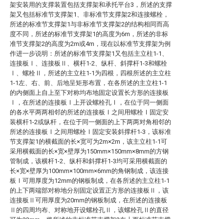
架安装用的支撑装置包括支撑架和承托平台3，所述的支撑
架又包括标准节支撑架1、非标准节支撑架2和连接螺栓，
所述的标准节支撑架1与非标准节支撑架2的结构相同而高
度不同，所述的标准节支撑架1的高度为6m，所述的非标
准节支撑架2的高度为2m或4m，现在以标准节支撑架为例
作进一步说明：所述的标准节支撑架1又包括主立柱1-1、
连接板Ⅰ、连接板Ⅱ、横杆1-2、纵杆、斜撑杆1-3和螺栓
Ⅰ、螺栓Ⅱ，所述的主立柱1-1为四根，四根所述的主立柱
1-1左、右、前、后地呈矩形布置，在各所述的主立柱1-1
的内侧面上自上至下对称均布地固定设置长方形的连接板
Ⅰ，在所述的连接板Ⅰ上开设螺栓孔Ⅰ，在位于同一侧面
的各水平两两相邻的所述的连接板Ⅰ之间用螺栓Ⅰ固定安
装横杆1-2或纵杆，在位于同一侧面的上下两两对角相邻的
所述的连接板Ⅰ之间用螺栓Ⅰ固定安装斜撑杆1-3，该标准
节支撑架1的横截面的长×宽可为2m×2m，该主立柱1-1可
采用横截面的长×宽×壁厚为150mm×150mm×8mm的方钢
管制成，该横杆1-2、纵杆和斜撑杆1-3均可采用横截面的
长×宽×壁厚为100mm×100mm×6mm的角钢制成，该连接
板Ⅰ可用厚度为12mm的钢板制成，在各所述的主立柱1-1
的上下两端部对称地分别固定设置正方形的连接板Ⅱ，该
连接板Ⅱ可用厚度为20mm的钢板制成，在所述的连接板
Ⅱ的四周均布、对称地开设螺栓孔Ⅱ，该螺栓孔Ⅱ的直径