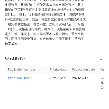
支撑装置，将相邻的主桁架段吊放在本支撑装置上，将主
桁架的下弦杆4放置在本支撑装置上的承托平台3上的副横
梁3-3上，用千斤顶3-4顶升或下降副横梁3-3，调整好下弦
杆4位置并固定好，然后，将主桁架的各分段焊接起来形成
一榀完整的主桁架，在全部主、次桁架安装好后，千斤顶
3-4对主、次桁架进行卸载，确保主、次桁架能安全稳妥地
进入正常工作状态，本支撑装置不仅易于拆装，通用性较
强，而且使用安全可靠，有效地缩短了施工周期，节约了
施工成本。
Cited By (5)
Publication number
Priority date
Publication date
Assi
CN113802880A
*
2021-08-16
2021-12-17
中国
集团
公司