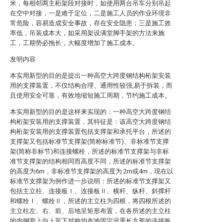
米，每相邻两主桁架段对接时，如使用两台吊车分别吊起
在空中对接，一是难于定位，二是施工人员的作业环境非
常危险，容易造成安全事故，存在安全隐患；三是施工效
率低，吊装成本大，如采用架设满堂脚手架的方法来施
工，工期势必拖长，大幅度增加了施工成本。
发明内容
本实用新型的目的是提出一种高空大跨度钢结构桁架安装
用的支撑装置，不仅结构合理、通用性较强,易于拆装，而
且使用安全可靠，有效地缩短施工周期，节约施工成本。
本实用新型的目的是这样来实现的：一种高空大跨度钢结
构桁架安装用的支撑装置，其特征是：该高空大跨度钢结
构桁架安装用的支撑装置包括支撑架和承托平台，所述的
支撑架又包括标准节支撑架(简称标准节)、非标准节支撑
架(简称非标节)和连接螺栓，所述的标准节支撑架与非标
准节支撑架的结构相同而高度不同，所述的标准节支撑架
的高度为6m，非标准节支撑架的高度为 2m或4m，现在以
标准节支撑架为例作进一步说明：所述的标准节支撑架又
包括主立柱、连接板Ⅰ、连接板Ⅱ、横杆、纵杆、斜撑杆
和螺栓Ⅰ、螺栓Ⅱ，所述的主立柱为四根，将四根所述的
主立柱左、右、前、后地呈矩形布置，在各所述的主立柱
的内侧面上自上至下对称均布地固定设置长方形的连接板