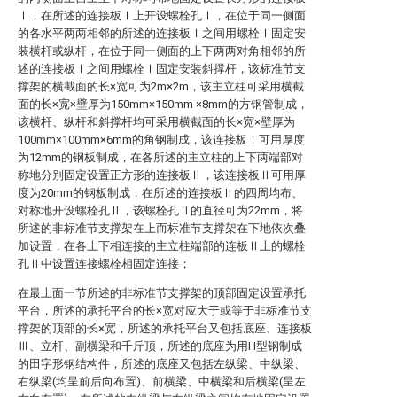
Ⅰ，在所述的连接板Ⅰ上开设螺栓孔Ⅰ，在位于同一侧面
的各水平两两相邻的所述的连接板Ⅰ之间用螺栓Ⅰ固定安
装横杆或纵杆，在位于同一侧面的上下两两对角相邻的所
述的连接板Ⅰ之间用螺栓Ⅰ固定安装斜撑杆，该标准节支
撑架的横截面的长×宽可为2m×2m，该主立柱可采用横截
面的长×宽×壁厚为150mm×150mm ×8mm的方钢管制成，
该横杆、纵杆和斜撑杆均可采用横截面的长×宽×壁厚为
100mm×100mm×6mm的角钢制成，该连接板Ⅰ可用厚度
为12mm的钢板制成，在各所述的主立柱的上下两端部对
称地分别固定设置正方形的连接板Ⅱ，该连接板Ⅱ可用厚
度为20mm的钢板制成，在所述的连接板Ⅱ的四周均布、
对称地开设螺栓孔Ⅱ，该螺栓孔Ⅱ的直径可为22mm，将
所述的非标准节支撑架在上而标准节支撑架在下地依次叠
加设置，在各上下相连接的主立柱端部的连板Ⅱ上的螺栓
孔Ⅱ中设置连接螺栓相固定连接；
在最上面一节所述的非标准节支撑架的顶部固定设置承托
平台，所述的承托平台的长×宽对应大于或等于非标准节支
撑架的顶部的长×宽，所述的承托平台又包括底座、连接板
Ⅲ、立杆、副横梁和千斤顶，所述的底座为用H型钢制成
的田字形钢结构件，所述的底座又包括左纵梁、中纵梁、
右纵梁(均呈前后向布置)、前横梁、中横梁和后横梁(呈左