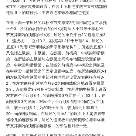
可为22mm，将所述的非标准节支撑架2在上而标准节支撑
架1在下地依次叠加设置，在各上下相连接的主立柱端部的
连板Ⅱ上的螺栓孔Ⅱ中设置连接螺栓相固定连接；
在最上面一节所述的非标准节支撑架2的顶部固定设置承托
平台3，所述的承托平台3的长×宽对应大于或等于非标准
节支撑架2的顶部的长×宽，所述的承托平台3又包括底座3-
1、连接板Ⅲ、立杆3-2、副横梁3-3和千斤顶3-4，所述的
底座3-1为用H型钢制成的田字形钢结构件，所述的底座3-1
又包括左纵梁、中纵梁、右纵梁、前横梁、中横梁和后横
梁，在所述的左纵梁与右纵梁之间均布地固定设置前横
梁、中横梁和后横梁，在所述的前横梁与中横梁之间以及
在中横梁与后横梁之间固定设置中纵梁，在所述的底座3-1
的左纵梁和右纵梁的中部对称地固定设置左右两根立杆3-
2，在左右两根所述的立杆3-2之间间隙配合地设置副横梁
3-3，该副横梁3-3可用H型钢制成，在所述的中横梁上设置
左右两个千斤顶3-4，将副横梁3-3放置在千斤顶3-4上，在
副横梁3-3的底面上对应位于千斤顶3-4的部位固定设置顶
板，该千斤顶3-4可为50吨千斤顶，该顶板可用厚度为
20mm的钢板制成，在所述的底座3-1的底面上固定设置带
螺栓孔的连接板Ⅲ，所述的连接板Ⅲ的安装部位与非标准
节支撑架2的顶部的连接板Ⅱ的部位相对应一致。
使用时，对应于各相邻主桁架段之间的焊接点分别设置本