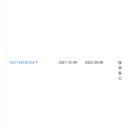
CN114439252A
*
2021-12-09
2022-05-06
陕西
第一
集团
公司