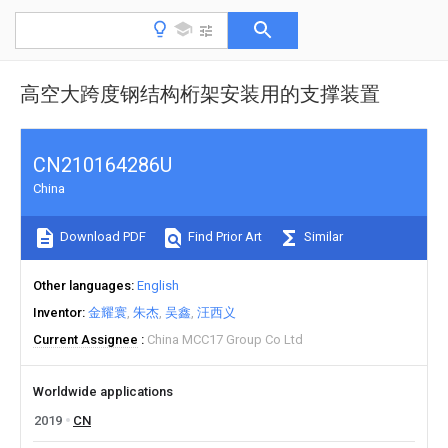
高空大跨度钢结构桁架安装用的支撑装置
CN210164286U
China
Download PDF
Find Prior Art
Similar
Other languages
English
Inventor
金耀寰
朱杰
吴鑫
汪西义
Current Assignee
China MCC17 Group Co Ltd
Worldwide applications
2019
CN