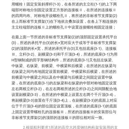
用螺栓Ⅰ固定安装斜撑杆(1-3)，在各所述的主立柱(1-1)的上下两
端部对称地分别固定设置正方形的连接板Ⅱ，在所述的连接板Ⅱ
的四周均布、对称地开设螺栓孔Ⅱ，将所述的非标准节支撑架(2)
在上而标准节支撑架(1)在下地依次叠加设置，在各上下相连接的
主立柱端部的连板Ⅱ上的螺栓孔Ⅱ中设置连接螺栓相固定连接；
在最上面一节所述的非标准节支撑架(2)的顶部固定设置承托平台
(3)，所述的承托平台(3)的长×宽对应大于或等于非标准节支撑架
(2)的顶部的长×宽，所述的承托平台(3)又包括底座(3-1)、连接板
Ⅲ、立杆(3-2)、副横梁(3-3)和千斤顶(3-4)，所述的底座(3-1)为用
H型钢制成的田字形钢结构件，所述的底座(3-1)又包括左纵梁、
中纵梁、右纵梁、前横梁、中横梁和后横梁，在所述的左纵梁与
右纵梁之间均布地固定设置前横梁、中横梁和后横梁，在所述的
前横梁与中横梁之间以及在中横梁与后横梁之间固定设置中纵
梁，在所述的底座(3-1)的左纵梁和右纵梁的中部对称地固定设置
左右两根立杆(3-2)，在左右两根所述的立杆(3-2)之间间隙配合地
设置副横梁(3-3)，在所述的中横梁上设置左右两个千斤顶(3-4)，
将副横梁(3-3)放置在千斤顶(3-4)上，在副横梁(3-3)的底面上对应
位于千斤顶(3-4)的部位固定设置顶板，在所述的底座(3-1)的底面
上固定设置带螺栓孔的连接板Ⅲ，所述的连接板Ⅲ的安装部位与
非标准节支撑架(2)的顶部的连接板Ⅱ的部位相对应一致。
2.根据权利要求1所述的高空大跨度钢结构桁架安装用的支