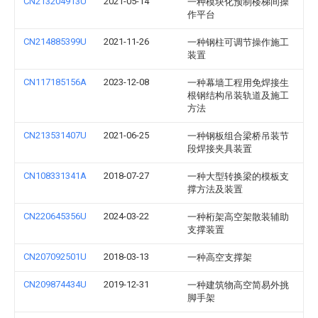
CN213204913U
2021-05-14
一种模块化预制楼梯间操
作平台
CN214885399U
2021-11-26
一种钢柱可调节操作施工
装置
CN117185156A
2023-12-08
一种幕墙工程用免焊接生
根钢结构吊装轨道及施工
方法
CN213531407U
2021-06-25
一种钢板组合梁桥吊装节
段焊接夹具装置
CN108331341A
2018-07-27
一种大型转换梁的模板支
撑方法及装置
CN220645356U
2024-03-22
一种桁架高空架散装辅助
支撑装置
CN207092501U
2018-03-13
一种高空支撑架
CN209874434U
2019-12-31
一种建筑物高空简易外挑
脚手架