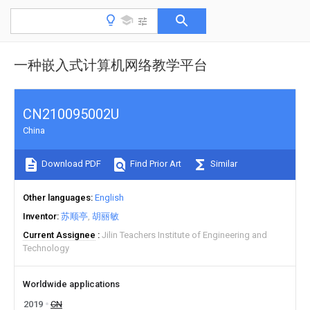
一种嵌入式计算机网络教学平台
CN210095002U
China
Download PDF
Find Prior Art
Similar
Other languages
English
Inventor
苏顺亭
胡丽敏
Current Assignee
Jilin Teachers Institute of Engineering and
Technology
Worldwide applications
2019
CN