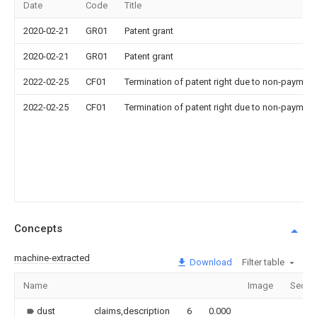
Date
Code
Title
2020-02-21
GR01
Patent grant
2020-02-21
GR01
Patent grant
2022-02-25
CF01
Termination of patent right due to non-payment
2022-02-25
CF01
Termination of patent right due to non-payment
Concepts
machine-extracted
Download
Filter table
Name
Image
Secti
dust
claims,description
6
0.000