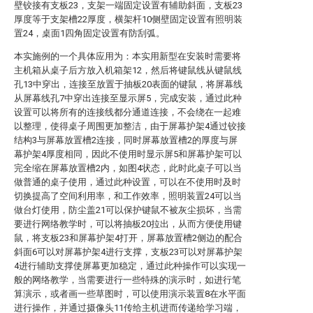
壁铰接有支板23，支架一端固定设置有辅助斜面，支板23
厚度等于支架槽22厚度，横架杆10侧壁固定设置有照明装
置24，桌面1四角固定设置有防刮弧。
本实施例的一个具体应用为：本实用新型在安装时需要将
主机箱从桌子后方放入机箱架12，然后将键鼠线从键鼠线
孔13中穿出，连接至放置于抽板20表面的键鼠，将屏幕线
从屏幕线孔7中穿出连接至显示屏5，完成安装，通过此种
设置可以将所有的连接线都分通道连接，不会绕在一起难
以整理，使得桌子周围更加整洁，由于屏幕护架4通过铰接
结构3与屏幕放置槽2连接，同时屏幕放置槽2的厚度与屏
幕护架4厚度相同，因此不使用时显示屏5和屏幕护架可以
完全缩在屏幕放置槽2内，如图4状态，此时此桌子可以当
做普通的桌子使用，通过此种设置，可以在不使用时及时
切换提高了空间利用率，和工作效率，照明装置24可以当
做台灯使用，防尘盖21可以保护键鼠不被灰尘损坏，当需
要进行网络教学时，可以将抽板20拉出，从而方便使用键
鼠，将支板23和屏幕护架4打开，屏幕放置槽2侧边的配合
斜面6可以对屏幕护架4进行支撑，支板23可以对屏幕护架
4进行辅助支撑使屏幕更加稳定，通过此种操作可以实现一
般的网络教学，当需要进行一些特殊的演示时，如进行笔
算演示，或者画一些草图时，可以使用演示装置8在水平面
进行操作，并通过摄像头11传给主机进而传递给学习端，