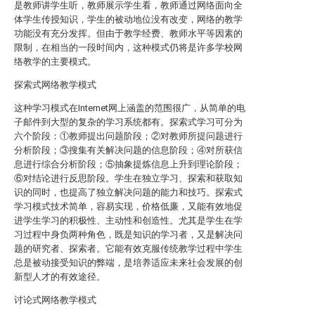
是教师讲学生听，教师展示学生看，教师通过网络面向全
体学生传授知识，学生的被动地位没有改变，网络的教学
功能没有充分发挥。但由于教学经费、教师水平等因素的
限制，在相当的一段时间内，这种模式仍将是许多学校网
络教学的主要模式。
探索式网络教学模式
这种学习模式在Internet网上涵盖的范围很广，从简单的电
子邮件到大型的复杂的学习系统都有。探索式学习可分为
六个阶段：①教师提出问题阶段；②对教师所提问题进行
分析阶段；③搜集有关解决问题的信息阶段；④对所获信
息进行综合分析阶段；⑤抽象提炼信息上升到理论阶段；
⑥对结论进行反思阶段。学生在独立学习、探索和获取知
识的同时，也提高了独立解决问题的能力和技巧。探索式
学习模式技术简单，容易实现，价格低廉，又能有效地促
进学生学习的积极性、主动性和创造性。尤其是学生在学
习过程中身负两种角色，既是知识的学习者，又是解决问
题的研究者、探索者。它能有效克服传统教学过程中学生
总是被动接受知识的弊端，是培养适应未来社会发展的创
新型人才的有效途径。
讨论式网络教学模式