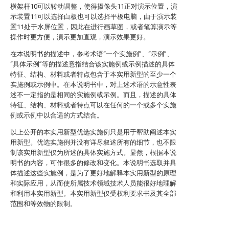
横架杆10可以转动调整，使得摄像头11正对演示位置，演
示装置11可以选择白板也可以选择平板电脑，由于演示装
置11处于水屏位置，因此在进行画草图，或者笔算演示等
操作时更方便，演示更加直观，演示效果更好。
在本说明书的描述中，参考术语“一个实施例”、“示例”、
“具体示例”等的描述意指结合该实施例或示例描述的具体
特征、结构、材料或者特点包含于本实用新型的至少一个
实施例或示例中。在本说明书中，对上述术语的示意性表
述不一定指的是相同的实施例或示例。而且，描述的具体
特征、结构、材料或者特点可以在任何的一个或多个实施
例或示例中以合适的方式结合。
以上公开的本实用新型优选实施例只是用于帮助阐述本实
用新型。优选实施例并没有详尽叙述所有的细节，也不限
制该实用新型仅为所述的具体实施方式。显然，根据本说
明书的内容，可作很多的修改和变化。本说明书选取并具
体描述这些实施例，是为了更好地解释本实用新型的原理
和实际应用，从而使所属技术领域技术人员能很好地理解
和利用本实用新型。本实用新型仅受权利要求书及其全部
范围和等效物的限制。