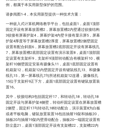
例，都属于本实用新型保护的范围。
请参阅图1-4，本实用新型提供一种技术方案：
一种嵌入式计算机网络教学平台，包括桌面1，桌面1顶部
固定开设有屏幕放置槽2，屏幕放置槽2内壁通过铰接结构
3铰接有屏幕护架4，屏幕护架4内壁卡接有显示屏5，屏幕
护架4厚度等于屏幕放置槽2厚度，屏幕放置槽2侧壁固定
设置有配合斜面6，屏幕放置槽2底部固定开设有屏幕线孔
7，屏幕放置槽2底部固定设置有演示装置8，桌面1顶部固
定设置有支架杆9，支架杆9顶部转动配合有横架杆10，横
架杆10侧壁固定安装有摄像头11，桌面1底部固定设置有
机箱架12，机箱架12内壁固定开设有键鼠线孔13、和摄像
线孔15，第一屏幕线孔7与所述机箱架12连通，摄像线孔
15位于支架杆9正下方，桌面1底部固定设置有键鼠放置装
置16。
其中，铰接结构3包括固定杆17，和转动孔18，转动孔18
固定开设与屏幕护架4侧壁，转动杆固定设置在屏幕放置槽
2侧壁，固定杆17与转动孔18转动配合，演示装置8为白板
或者平板电脑，键鼠放置装置16包括抽屉19架和抽板20，
抽板20与抽屉19架内壁滑动配合，抽板20一端固定设置有
防尘盖21，桌面1顶部固定开设有支架槽22，支架槽22内