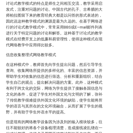
讨论式教学模式的特点是师生之间相互交流，教学采用启
发式，注重对问题的讨论。中国古代的孔子、古希腊的大
师柏拉图留下来的教育经典大都是以问答的形式表述的，
因此说这种教学模式的渊源是最为久远的。在基于网络进
行的讨论式教学模式中，常常采用BBS或E—mail邮件列表
进行关于特定问题的讨论和解答。这种基于讨论式的教学
模式在经费开支上的低廉和易管理性，使得这种模式在现
代网络教学中应用得比较多。
信息收集整理式网络教学模式
在这种模式中，教师首先向学生提出问题，然后引导学生
查询、收集网络所提供的多样化的、丰富的信息资源，并
帮助学生对收集的信息进行筛选、分析和重新组织，结合
学生自己的观点，提出解决问题的方案。此外，这种模式
有利于跨文化的交际，网络为学生提供了接触各国信息与
文化的条件，促进了学生对外国文化与文明的了解，弥补
了传统教学很难提供外国文化环境的缺陷，使学生能将所
学的语言与其所在的文化环境融合，从而扩展了学生的视
野，并有助于学生外语水平的提高。
但是现有的网络教学设备因为涉及到的输入模块较多，往
往不能较好的将各个设备梳理清楚，造成接线凌乱绕在一