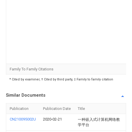
Family To Family Citations
* Cited by examiner, † Cited by third party, ‡ Family to family citation
Similar Documents
Publication
Publication Date
Title
CN210095002U
2020-02-21
一种嵌入式计算机网络教
学平台