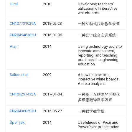
Turel
2010
Developing teachers’
utilization of interactive
whiteboards
CN107731029A
2018-02-23
一种互动式汉语教学设备
CN204946382U
2016-01-06
一种会计综合实训系统
Alam
2014
Using technology tools to
innovate assessment,
reporting, and teaching
practices in engineering
education
Saltan et al.
2009
A new teacher tool,
interactive white boards:
A meta analysis
CN106297432A
2017-01-04
一种基于互联网的可视化
多模态翻译教学装置
CN204360593U
2015-05-27
一种数学教学板
Špernjak
2014
Usefulness of Prezi and
PowerPoint presentation