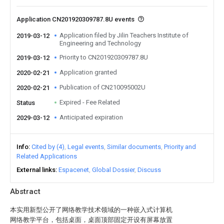
Application CN201920309787.8U events
Application filed by Jilin Teachers Institute of
2019-03-12
Engineering and Technology
Priority to CN201920309787.8U
2019-03-12
Application granted
2020-02-21
Publication of CN210095002U
2020-02-21
Expired - Fee Related
Status
Anticipated expiration
2029-03-12
Info
Cited by (4)
Legal events
Similar documents
Priority and
Related Applications
External links
Espacenet
Global Dossier
Discuss
Abstract
本实用新型公开了网络教学技术领域的一种嵌入式计算机
网络教学平台，包括桌面，桌面顶部固定开设有屏幕放置