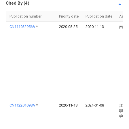
Cited By (4)
Publication number
Priority date
Publication date
Assi
CN111932956A
*
2020-08-25
2020-11-13
南宁
CN112201098A
*
2020-11-18
2021-01-08
江苏
职业
学院