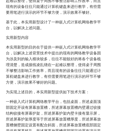
起难以整理，使得桌子周围不够整洁影响工作效率，而且
现有的设备往往只能通过计算机键盘来进行教学，有些需
要用笔进行演示的环节不够方便，演示效果不够好。
基于此，本实用新型设计了一种嵌入式计算机网络教学平
台，以解决上述问题。
实用新型内容
本实用新型的目的在于提供一种嵌入式计算机网络教学平
台，以解决上述背景技术中提出的现有的网络教学设备因
为涉及到的输入模块较多，往往不能较好的将各个设备梳
理清楚，造成接线凌乱绕在一起难以整理，使得桌子周围
不够整洁影响工作效率，而且现有的设备往往只能通过计
算机键盘来进行教学，有些需要用笔进行演示的环节不够
方便，演示效果不够好的问题。
为实现上述目的，本实用新型提供如下技术方案：
一种嵌入式计算机网络教学平台，包括桌面，所述桌面顶
部固定开设有屏幕放置槽，所述屏幕放置槽内壁通过铰接
结构铰接有屏幕护架，所述屏幕护架内壁卡接有显示屏，
所述屏幕护架厚度等于所述屏幕放置槽厚度，所述屏幕放
置槽侧壁固定设置有配合斜面，所述屏幕放置槽底部固定
开设有屏幕线孔，所述屏幕放置槽底部固定设置有演示装