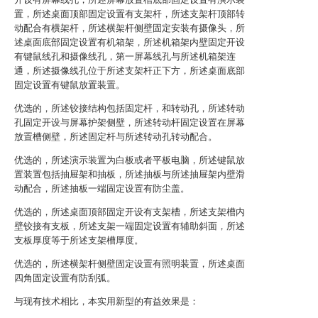
置，所述桌面顶部固定设置有支架杆，所述支架杆顶部转
动配合有横架杆，所述横架杆侧壁固定安装有摄像头，所
述桌面底部固定设置有机箱架，所述机箱架内壁固定开设
有键鼠线孔和摄像线孔，第一屏幕线孔与所述机箱架连
通，所述摄像线孔位于所述支架杆正下方，所述桌面底部
固定设置有键鼠放置装置。
优选的，所述铰接结构包括固定杆，和转动孔，所述转动
孔固定开设与屏幕护架侧壁，所述转动杆固定设置在屏幕
放置槽侧壁，所述固定杆与所述转动孔转动配合。
优选的，所述演示装置为白板或者平板电脑，所述键鼠放
置装置包括抽屉架和抽板，所述抽板与所述抽屉架内壁滑
动配合，所述抽板一端固定设置有防尘盖。
优选的，所述桌面顶部固定开设有支架槽，所述支架槽内
壁铰接有支板，所述支架一端固定设置有辅助斜面，所述
支板厚度等于所述支架槽厚度。
优选的，所述横架杆侧壁固定设置有照明装置，所述桌面
四角固定设置有防刮弧。
与现有技术相比，本实用新型的有益效果是：