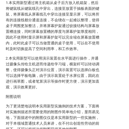
1.本实用新型通过将主机箱从桌子后方放入机箱架，然后
将键鼠线从键鼠线孔中穿出，连接至放置于抽板表面的键
鼠，将屏幕线从屏幕线孔中穿出连接至显示屏，可以将所
有的连接线都分通道连接，不会绕在一起难以整理，使得
桌子周围更加整洁，并将屏幕护架通过铰接结构与屏幕放
置槽连接，同时屏幕放置槽的厚度与屏幕护架厚度相同，
因此不使用时显示屏和屏幕护架可以完全缩在屏幕放置槽
内，此时此桌子可以当做普通的桌子使用，可以在不使用
时及时切换提高了空间利用率，和工作效率。
2.本实用新型可以使用演示装置在水平面进行操作，并通
过摄像头传给主机进而传递给学习端，横架杆可以转动调
整，使得摄像头正对演示位置，演示装置可以选择白板也
可以选择平板电脑，由于演示装置处于水屏位置，因此在
进行画草图，或者笔算演示等操作时更方便，演示更加直
观，演示效果更好。
附图说明
为了更清楚地说明本实用新型实施例的技术方案，下面将
对实施例描述所需要使用的附图作简单地介绍，显而易见
地，下面描述中的附图仅仅是本实用新型的一些实施例，
对于本领域普通技术人员来讲，在不付出创造性劳动的前