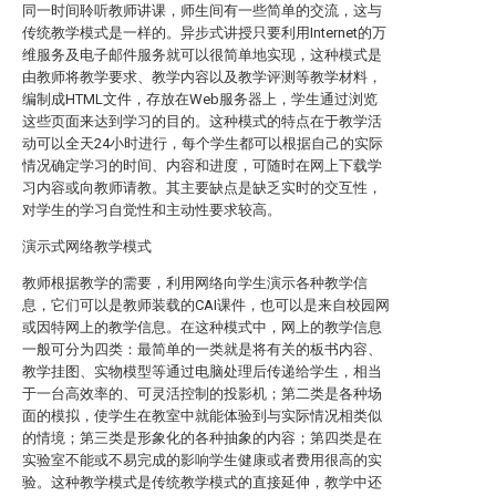
同一时间聆听教师讲课，师生间有一些简单的交流，这与
传统教学模式是一样的。异步式讲授只要利用Internet的万
维服务及电子邮件服务就可以很简单地实现，这种模式是
由教师将教学要求、教学内容以及教学评测等教学材料，
编制成HTML文件，存放在Web服务器上，学生通过浏览
这些页面来达到学习的目的。这种模式的特点在于教学活
动可以全天24小时进行，每个学生都可以根据自己的实际
情况确定学习的时间、内容和进度，可随时在网上下载学
习内容或向教师请教。其主要缺点是缺乏实时的交互性，
对学生的学习自觉性和主动性要求较高。
演示式网络教学模式
教师根据教学的需要，利用网络向学生演示各种教学信
息，它们可以是教师装载的CAI课件，也可以是来自校园网
或因特网上的教学信息。在这种模式中，网上的教学信息
一般可分为四类：最简单的一类就是将有关的板书内容、
教学挂图、实物模型等通过电脑处理后传递给学生，相当
于一台高效率的、可灵活控制的投影机；第二类是各种场
面的模拟，使学生在教室中就能体验到与实际情况相类似
的情境；第三类是形象化的各种抽象的内容；第四类是在
实验室不能或不易完成的影响学生健康或者费用很高的实
验。这种教学模式是传统教学模式的直接延伸，教学中还